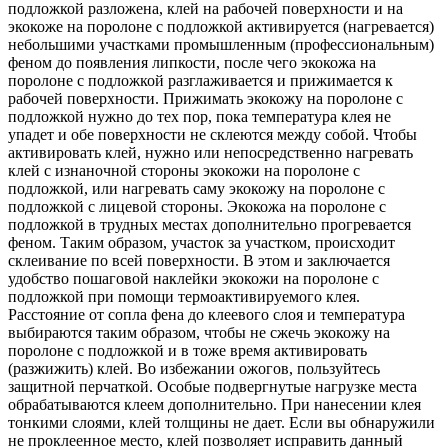
подложкой разложена, клей на рабочей поверхности и на
экокоже на поролоне с подложкой активируется (нагревается)
небольшими участками промышленным (профессиональным)
феном до появления липкости, после чего экокожа на
поролоне с подложкой разглаживается и прижимается к
рабочей поверхности. Прижимать экокожу на поролоне с
подложкой нужно до тех пор, пока температура клея не
упадет и обе поверхности не склеются между собой. Чтобы
активировать клей, нужно или непосредственно нагревать
клей с изнаночной стороны экокожи на поролоне с
подложкой, или нагревать саму экокожу на поролоне с
подложкой с лицевой стороны. Экокожа на поролоне с
подложкой в трудных местах дополнительно прогревается
феном. Таким образом, участок за участком, происходит
склеивание по всей поверхности. В этом и заключается
удобство пошаговой наклейки экокожи на поролоне с
подложкой при помощи термоактивируемого клея.
Расстояние от сопла фена до клеевого слоя и температура
выбираются таким образом, чтобы не сжечь экокожу на
поролоне с подложкой и в тоже время активировать
(разжижить) клей. Во избежании ожогов, пользуйтесь
защитной перчаткой. Особые подвергнутые нагрузке места
обрабатываются клеем дополнительно. При нанесении клея
тонкими слоями, клей толщины не дает. Если вы обнаружили
не проклеенное место, клей позволяет исправить данный