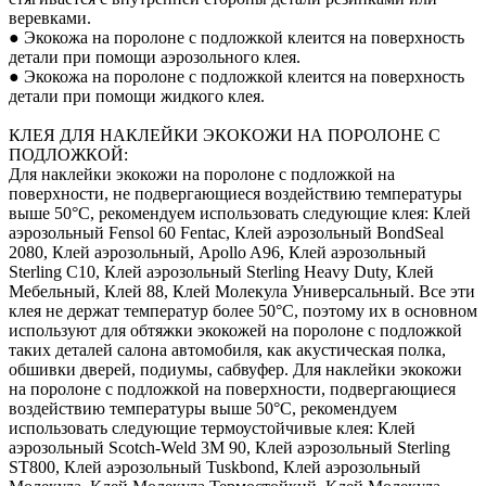
веревками.
● Экокожа на поролоне с подложкой клеится на поверхность
детали при помощи аэрозольного клея.
● Экокожа на поролоне с подложкой клеится на поверхность
детали при помощи жидкого клея.
КЛЕЯ ДЛЯ НАКЛЕЙКИ ЭКОКОЖИ НА ПОРОЛОНЕ С
ПОДЛОЖКОЙ:
Для наклейки экокожи на поролоне с подложкой на
поверхности, не подвергающиеся воздействию температуры
выше 50°С, рекомендуем использовать следующие клея: Клей
аэрозольный Fensol 60 Fentac, Клей аэрозольный BondSeal
2080, Клей аэрозольный, Apollo A96, Клей аэрозольный
Sterling C10, Клей аэрозольный Sterling Heavy Duty, Клей
Мебельный, Клей 88, Клей Молекула Универсальный. Все эти
клея не держат температур более 50°С, поэтому их в основном
используют для обтяжки экокожей на поролоне с подложкой
таких деталей салона автомобиля, как акустическая полка,
обшивки дверей, подиумы, сабвуфер. Для наклейки экокожи
на поролоне с подложкой на поверхности, подвергающиеся
воздействию температуры выше 50°С, рекомендуем
использовать следующие термоустойчивые клея: Клей
аэрозольный Scotch-Weld 3M 90, Клей аэрозольный Sterling
ST800, Клей аэрозольный Tuskbond, Клей аэрозольный