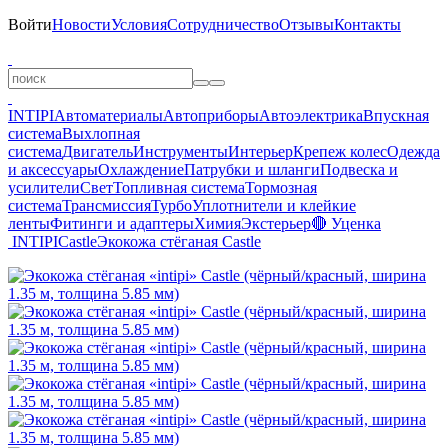
Войти
Новости
Условия
Сотрудничество
Отзывы
Контакты
INTIPI
Автоматериалы
Автоприборы
Автоэлектрика
Впускная
система
Выхлопная
система
Двигатель
Инструменты
Интерьер
Крепеж колес
Одежда
и аксессуары
Охлаждение
Патрубки и шланги
Подвеска и
усилители
Свет
Топливная система
Тормозная
система
Трансмиссия
Турбо
Уплотнители и клейкие
ленты
Фитинги и адаптеры
Химия
Экстерьер
🔴 Уценка
INTIPI
Castle
Экокожа стёганая Castle