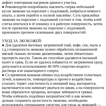
дефект повторным нагревом данного участка.
● Рекомендуем попробовать наклеить сперва небольшой
кусок экокожи на поролоне с подложкой, набраться немного
опыта, а затем перейти к полной наклейке. Суть приклейки
экокожи на поролоне с подложкой состоит в том, чтобы клей
слегка впитался в её изнанку и в рабочую поверхность, затем,
после прижатия экокожи на поролоне с подложкой,
произошло прочное склеивание двух поверхностей.
УХОД ЗА ЭКОКОЖЕЙ:
● Для удаления бытовых загрязнений (чай, кофе, сок, пыль и
т.д.) поверхность экокожи нужно обработать увлажненной
мягкой тканью легкими движениями, затем обязательно
протереть насухо. Таким же способом удаляются пыльный
налет и грязь. Если не удалось избавится от загрязнения сразу,
допускается использование 40-50% спиртово-водного
раствора или нашатырного спирта.
● Со временем кожаная обивка под воздействием солнечных
лучей, влажности, температуры и прочего воздействия
усыхает, теряет эластичность и внешний вид, вытирается,
вытягивается или начинает рваться по швам, а на поверхности
кожи образуются трещины, которые забиваются грязью.
Чтобы избежать подобных неприятностей и как можно
дольше сохранить целостность экокожи, необходимо
использовать специальное средство для ухода за экокожей —