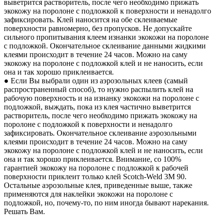
выветрится растворитель, после чего необходимо прижать
экокожу на поролоне с подложкой к поверхности и ненадолго
зафиксировать. Клей наносится на обе склеиваемые
поверхности равномерно, без пропусков. Не допускайте
сильного пропитывания клеем изнанки экокожи на поролоне
с подложкой. Окончательное склеивание данными жидкими
клеями происходит в течение 24 часов. Можно на саму
экокожу на поролоне с подложкой клей и не наносить, если
она и так хорошо приклеивается.
● Если Вы выбрали один из аэрозольных клеев (самый
распространенный способ), то нужно распылить клей на
рабочую поверхность и на изнанку экокожи на поролоне с
подложкой, выждать, пока из клея частично выветрится
растворитель, после чего необходимо прижать экокожу на
поролоне с подложкой к поверхности и ненадолго
зафиксировать. Окончательное склеивание аэрозольными
клеями происходит в течение 24 часов. Можно на саму
экокожу на поролоне с подложкой клей и не наносить, если
она и так хорошо приклеивается. Внимание, со 100%
гарантией экокожу на поролоне с подложкой к рабочей
поверхности приклеит только клей Scotch-Weld 3M 90.
Остальные аэрозольные клея, приведенные выше, также
применяются для наклейки экокожи на поролоне с
подложкой, но, почему-то, по ним иногда бывают нарекания.
Решать Вам.