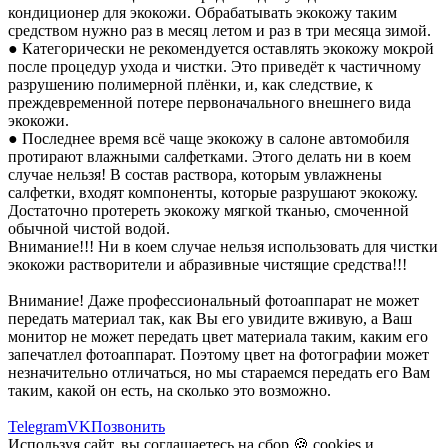
кондиционер для экокожи. Обрабатывать экокожу таким
средством нужно раз в месяц летом и раз в три месяца зимой.
● Категорически не рекомендуется оставлять экокожу мокрой
после процедур ухода и чистки. Это приведёт к частичному
разрушению полимерной плёнки, и, как следствие, к
преждевременной потере первоначального внешнего вида
экокожи.
● Последнее время всё чаще экокожу в салоне автомобиля
протирают влажными салфетками. Этого делать ни в коем
случае нельзя! В состав раствора, которым увлажнены
салфетки, входят компоненты, которые разрушают экокожу.
Достаточно протереть экокожу мягкой тканью, смоченной
обычной чистой водой.
Внимание!!! Ни в коем случае нельзя использовать для чистки
экокожи растворители и абразивные чистящие средства!!!
Внимание! Даже профессиональный фотоаппарат не может
передать материал так, как Вы его увидите вживую, а Ваш
монитор не может передать цвет материала таким, каким его
запечатлел фотоаппарат. Поэтому цвет на фотографии может
незначительно отличаться, но мы стараемся передать его Вам
таким, какой он есть, на сколько это возможно.
Telegram
VK
Позвонить
Используя сайт, вы соглашаетесь на сбор 🍪
cookies
и