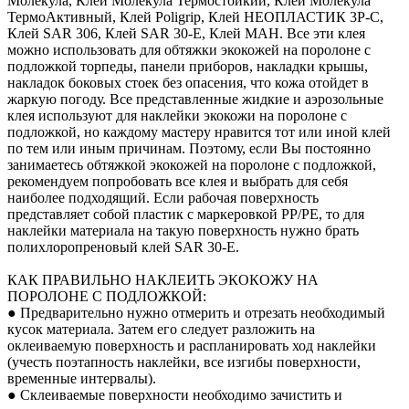
Молекула, Клей Молекула Термостойкий, Клей Молекула
ТермоАктивный, Клей Poligrip, Клей НЕОПЛАСТИК 3P-C,
Клей SAR 306, Клей SAR 30-E, Клей MAH. Все эти клея
можно использовать для обтяжки экокожей на поролоне с
подложкой торпеды, панели приборов, накладки крышы,
накладок боковых стоек без опасения, что кожа отойдет в
жаркую погоду. Все представленные жидкие и аэрозольные
клея используют для наклейки экокожи на поролоне с
подложкой, но каждому мастеру нравится тот или иной клей
по тем или иным причинам. Поэтому, если Вы постоянно
занимаетесь обтяжкой экокожей на поролоне с подложкой,
рекомендуем попробовать все клея и выбрать для себя
наиболее подходящий. Если рабочая поверхность
представляет собой пластик с маркеровкой PP/PE, то для
наклейки материала на такую поверхность нужно брать
полихлоропреновый клей SAR 30-E.
КАК ПРАВИЛЬНО НАКЛЕИТЬ ЭКОКОЖУ НА
ПОРОЛОНЕ С ПОДЛОЖКОЙ:
● Предварительно нужно отмерить и отрезать необходимый
кусок материала. Затем его следует разложить на
оклеиваемую поверхность и распланировать ход наклейки
(учесть поэтапность наклейки, все изгибы поверхности,
временные интервалы).
● Склеиваемые поверхности необходимо зачистить и