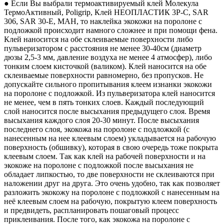
● Если Вы выбрали термоактивируемый клей Молекула
ТермоАктивный, Poligrip, Клей НЕОПЛАСТИК 3P-C, SAR
306, SAR 30-E, MAH, то наклейка экокожи на поролоне с
подложкой происходит намного сложнее и при помощи фена.
Клей наносится на обе склеиваемые поверхности либо
пульверизатором с расстояния не менее 30-40см (диаметр
дюзы 2,5-3 мм, давление воздуха не менее 4 атмосфер), либо
тонким слоем кисточкой (валиком). Клей наносится на обе
склеиваемые поверхности равномерно, без пропусков. Не
допускайте сильного пропитывания клеем изнанки экокожи
на поролоне с подложкой. Из пульверизатора клей наносится
не менее, чем в пять тонких слоев. Каждый последующий
слой наносится после высыхания предыдущего слоя. Время
высыхания каждого слоя 20-30 минут. После высыхания
последнего слоя, экокожа на поролоне с подложкой (с
нанесенным на нее клеевым слоем) укладывается на рабочую
поверхность (обшивку), которая в свою очередь тоже покрыта
клеевым слоем. Так как клей на рабочей поверхности и на
экокоже на поролоне с подложкой после высыхания не
обладает липкостью, то две поверхности не склеиваются при
наложении друг на друга. Это очень удобно, так как позволяет
разложить экокожу на поролоне с подложкой с нанесенным на
неё клеевым слоем на рабочую, покрытую клеем поверхность
и предвидеть, распланировать пошаговый процесс
приклеивания. После того, как экокожа на поролоне с