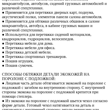
микроавтобусов, автобусов, сидений грузовых автомобилей и
различной спецтехники.
● Применяется для перетяжки дверных карт, подиума,
акустической полки, элементов панели салона автомобиля.
● Применяется для обтяжки различных обшивок в салоне
микроавтобуса, автобуса, в кабине грузовых машин и
различной спецтехники.
● Используется для перетяжки сидений мотоциклов,
квадроциклов, гидроциклов, велосипедов.
● Перетяжка мебели для дома.
● Перетяжка мебели для офиса.
● Перетяжка детской мебели.
● Перетяжка спортивных тренажеров.
● Пошив игрушек.
● Пошив сумочек.
СПОСОБЫ ОБТЯЖКИ ДЕТАЛИ ЭКОКОЖЕЙ НА
ПОРОЛОНЕ С ПОДЛОЖКОЙ:
● Лицевая часть детали обтягивается экокожей на поролоне с
подложкой с загибом на внутреннюю сторону. С внутренней
стороны экокожа на поролоне с подложкой крепится при
помощи степлера.
● Из экокожи на поролоне с подложкой шьется чехол согласно
форме детали. Готовый чехол натягивается на деталь и
стягивается с внутренней стороны детали резинками или