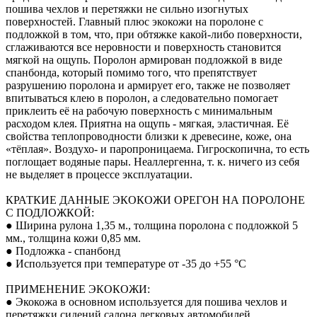
пошива чехлов и перетяжки не сильно изогнутых
поверхностей. Главный плюс экокожи на поролоне с
подложкой в том, что, при обтяжке какой-либо поверхности,
сглаживаются все неровности и поверхность становится
мягкой на ощупь. Поролон армирован подложкой в виде
спанбонда, который помимо того, что препятствует
разрушению поролона и армирует его, также не позволяет
впитываться клею в поролон, а следовательно помогает
приклеить её на рабочую поверхность с минимальным
расходом клея. Приятна на ощупь - мягкая, эластичная. Её
свойства теплопроводности близки к древесине, коже, она
«тёплая». Воздухо- и паропроницаема. Гигроскопична, то есть
поглощает водяные пары. Неаллергенна, т. к. ничего из себя
не выделяет в процессе эксплуатации.
КРАТКИЕ ДАННЫЕ ЭКОКОЖИ ОРЕГОН НА ПОРОЛОНЕ
С ПОДЛОЖКОЙ:
● Ширина рулона 1,35 м., толщина поролона с подложкой 5
мм., толщина кожи 0,85 мм.
● Подложка - спанбонд
● Используется при температуре от -35 до +55 °С
ПРИМЕНЕНИЕ ЭКОКОЖИ:
● Экокожа в основном используется для пошива чехлов и
перетяжки сидений салона легковых автомобилей,