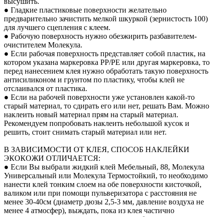
высушить.
● Гладкие пластиковые поверхности желательно
предварительно зачистить мелкой шкуркой (зернистость 100)
для лучшего сцепления с клеем.
● Рабочую поверхность нужно обезжирить разбавителем-
очистителем Молекула.
● Если рабочая поверхность представляет собой пластик, на
котором указана маркеровка PP/PE или другая маркеровка, то
перед нанесением клея нужно обработать такую поверхность
антисиликоном и грунтом по пластику, чтобы клей не
отслаивался от пластика.
● Если на рабочей поверхности уже установлен какой-то
старый материал, то сдирать его или нет, решать Вам. Можно
наклеить новый материал прям на старый материал.
Рекомендуем попробовать наклеить небольшой кусок и
решить, стоит снимать старый материал или нет.
В ЗАВИСИМОСТИ ОТ КЛЕЯ, СПОСОБ НАКЛЕЙКИ
ЭКОКОЖИ ОТЛИЧАЕТСЯ:
● Если Вы выбрали жидкий клей Мебельный, 88, Молекула
Универсальный или Молекула Термостойкий, то необходимо
нанести клей тонким слоем на обе поверхности кисточкой,
валиком или при помощи пульверизатора с расстояния не
менее 30-40см (диаметр дюзы 2,5-3 мм, давление воздуха не
менее 4 атмосфер), выждать, пока из клея частично