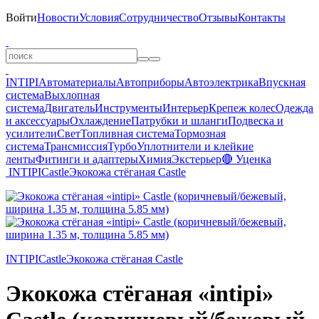
Войти
Новости
Условия
Сотрудничество
Отзывы
Контакты
INTIPI
Автоматериалы
Автоприборы
Автоэлектрика
Впускная
система
Выхлопная
система
Двигатель
Инструменты
Интерьер
Крепеж колес
Одежда
и аксессуары
Охлаждение
Патрубки и шланги
Подвеска и
усилители
Свет
Топливная система
Тормозная
система
Трансмиссия
Турбо
Уплотнители и клейкие
ленты
Фитинги и адаптеры
Химия
Экстерьер
🔴 Уценка
INTIPI
Castle
Экокожа стёганая Castle
INTIPI
Castle
Экокожа стёганая Castle
Экокожа стёганая «intipi»