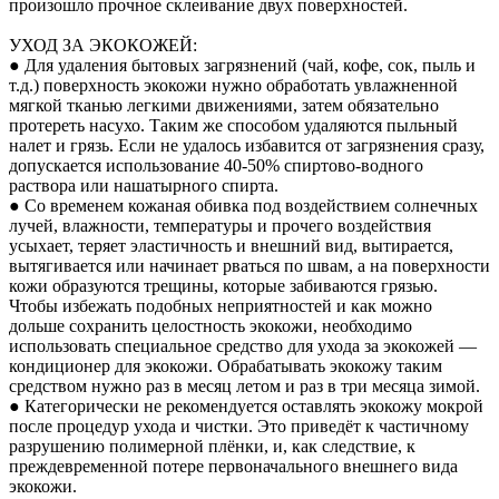
произошло прочное склеивание двух поверхностей.
УХОД ЗА ЭКОКОЖЕЙ:
● Для удаления бытовых загрязнений (чай, кофе, сок, пыль и
т.д.) поверхность экокожи нужно обработать увлажненной
мягкой тканью легкими движениями, затем обязательно
протереть насухо. Таким же способом удаляются пыльный
налет и грязь. Если не удалось избавится от загрязнения сразу,
допускается использование 40-50% спиртово-водного
раствора или нашатырного спирта.
● Со временем кожаная обивка под воздействием солнечных
лучей, влажности, температуры и прочего воздействия
усыхает, теряет эластичность и внешний вид, вытирается,
вытягивается или начинает рваться по швам, а на поверхности
кожи образуются трещины, которые забиваются грязью.
Чтобы избежать подобных неприятностей и как можно
дольше сохранить целостность экокожи, необходимо
использовать специальное средство для ухода за экокожей —
кондиционер для экокожи. Обрабатывать экокожу таким
средством нужно раз в месяц летом и раз в три месяца зимой.
● Категорически не рекомендуется оставлять экокожу мокрой
после процедур ухода и чистки. Это приведёт к частичному
разрушению полимерной плёнки, и, как следствие, к
преждевременной потере первоначального внешнего вида
экокожи.