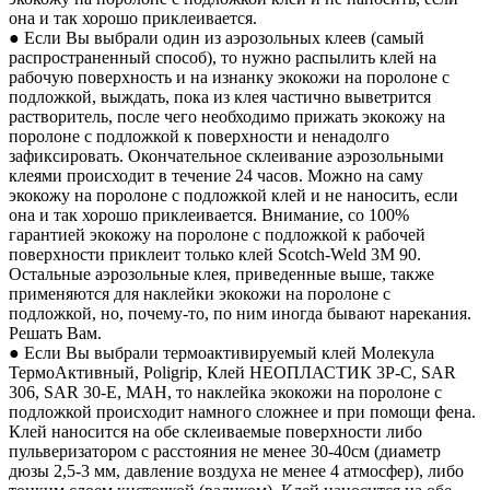
она и так хорошо приклеивается.
● Если Вы выбрали один из аэрозольных клеев (самый
распространенный способ), то нужно распылить клей на
рабочую поверхность и на изнанку экокожи на поролоне с
подложкой, выждать, пока из клея частично выветрится
растворитель, после чего необходимо прижать экокожу на
поролоне с подложкой к поверхности и ненадолго
зафиксировать. Окончательное склеивание аэрозольными
клеями происходит в течение 24 часов. Можно на саму
экокожу на поролоне с подложкой клей и не наносить, если
она и так хорошо приклеивается. Внимание, со 100%
гарантией экокожу на поролоне с подложкой к рабочей
поверхности приклеит только клей Scotch-Weld 3M 90.
Остальные аэрозольные клея, приведенные выше, также
применяются для наклейки экокожи на поролоне с
подложкой, но, почему-то, по ним иногда бывают нарекания.
Решать Вам.
● Если Вы выбрали термоактивируемый клей Молекула
ТермоАктивный, Poligrip, Клей НЕОПЛАСТИК 3P-C, SAR
306, SAR 30-E, MAH, то наклейка экокожи на поролоне с
подложкой происходит намного сложнее и при помощи фена.
Клей наносится на обе склеиваемые поверхности либо
пульверизатором с расстояния не менее 30-40см (диаметр
дюзы 2,5-3 мм, давление воздуха не менее 4 атмосфер), либо