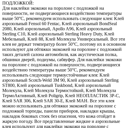
ПОДЛОЖКОЙ:
Для наклейки экокожи на поролоне с подложкой на
поверхности, не подвергающиеся воздействию температуры
выше 50°С, рекомендуем использовать следующие клея: Клей
аэрозольный Fensol 60 Fentac, Клей аэрозольный BondSeal
2080, Клей аэрозольный, Apollo A96, Клей аэрозольный
Sterling C10, Клей аэрозольный Sterling Heavy Duty, Клей
Мебельный, Клей 88, Клей Молекула Универсальный. Все эти
клея не держат температур более 50°С, поэтому их в основном
используют для обтяжки экокожей на поролоне с подложкой
таких деталей салона автомобиля, как акустическая полка,
обшивки дверей, подиумы, сабвуфер. Для наклейки экокожи
на поролоне с подложкой на поверхности, подвергающиеся
воздействию температуры выше 50°С, рекомендуем
использовать следующие термоустойчивые клея: Клей
аэрозольный Scotch-Weld 3M 90, Клей аэрозольный Sterling
ST800, Клей аэрозольный Tuskbond, Клей аэрозольный
Молекула, Клей Молекула Термостойкий, Клей Молекула
ТермоАктивный, Клей Poligrip, Клей НЕОПЛАСТИК 3P-C,
Клей SAR 306, Клей SAR 30-E, Клей MAH. Все эти клея
можно использовать для обтяжки экокожей на поролоне с
подложкой торпеды, панели приборов, накладки крышы,
накладок боковых стоек без опасения, что кожа отойдет в
жаркую погоду. Все представленные жидкие и аэрозольные
клея используют для наклейки экокожи на поролоне с