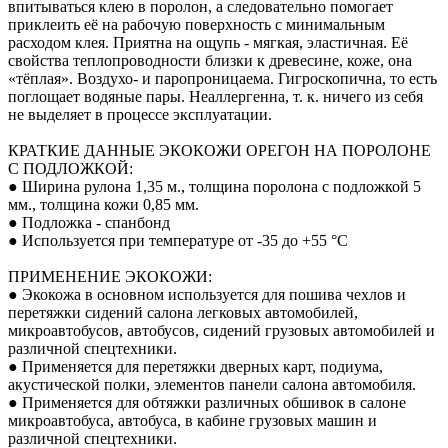
впитываться клею в поролон, а следовательно помогает
приклеить её на рабочую поверхность с минимальным
расходом клея. Приятна на ощупь - мягкая, эластичная. Её
свойства теплопроводности близки к древесине, коже, она
«тёплая». Воздухо- и паропроницаема. Гигроскопична, то есть
поглощает водяные пары. Неаллергенна, т. к. ничего из себя
не выделяет в процессе эксплуатации.
КРАТКИЕ ДАННЫЕ ЭКОКОЖИ ОРЕГОН НА ПОРОЛОНЕ
С ПОДЛОЖКОЙ:
● Ширина рулона 1,35 м., толщина поролона с подложкой 5
мм., толщина кожи 0,85 мм.
● Подложка - спанбонд
● Используется при температуре от -35 до +55 °С
ПРИМЕНЕНИЕ ЭКОКОЖИ:
● Экокожа в основном используется для пошива чехлов и
перетяжки сидений салона легковых автомобилей,
микроавтобусов, автобусов, сидений грузовых автомобилей и
различной спецтехники.
● Применяется для перетяжки дверных карт, подиума,
акустической полки, элементов панели салона автомобиля.
● Применяется для обтяжки различных обшивок в салоне
микроавтобуса, автобуса, в кабине грузовых машин и
различной спецтехники.