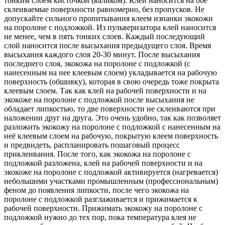
тонким слоем кисточкой (валиком). Клей наносится на обе
склеиваемые поверхности равномерно, без пропусков. Не
допускайте сильного пропитывания клеем изнанки экокожи
на поролоне с подложкой. Из пульверизатора клей наносится
не менее, чем в пять тонких слоев. Каждый последующий
слой наносится после высыхания предыдущего слоя. Время
высыхания каждого слоя 20-30 минут. После высыхания
последнего слоя, экокожа на поролоне с подложкой (с
нанесенным на нее клеевым слоем) укладывается на рабочую
поверхность (обшивку), которая в свою очередь тоже покрыта
клеевым слоем. Так как клей на рабочей поверхности и на
экокоже на поролоне с подложкой после высыхания не
обладает липкостью, то две поверхности не склеиваются при
наложении друг на друга. Это очень удобно, так как позволяет
разложить экокожу на поролоне с подложкой с нанесенным на
неё клеевым слоем на рабочую, покрытую клеем поверхность
и предвидеть, распланировать пошаговый процесс
приклеивания. После того, как экокожа на поролоне с
подложкой разложена, клей на рабочей поверхности и на
экокоже на поролоне с подложкой активируется (нагревается)
небольшими участками промышленным (профессиональным)
феном до появления липкости, после чего экокожа на
поролоне с подложкой разглаживается и прижимается к
рабочей поверхности. Прижимать экокожу на поролоне с
подложкой нужно до тех пор, пока температура клея не