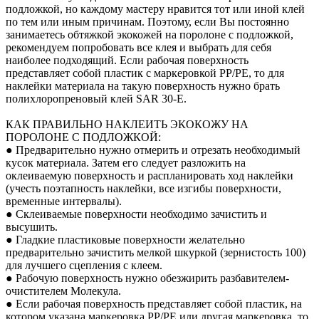
подложкой, но каждому мастеру нравится тот или иной клей
по тем или иным причинам. Поэтому, если Вы постоянно
занимаетесь обтяжкой экокожей на поролоне с подложкой,
рекомендуем попробовать все клея и выбрать для себя
наиболее подходящий. Если рабочая поверхность
представляет собой пластик с маркеровкой PP/PE, то для
наклейки материала на такую поверхность нужно брать
полихлоропреновый клей SAR 30-E.
КАК ПРАВИЛЬНО НАКЛЕИТЬ ЭКОКОЖУ НА
ПОРОЛОНЕ С ПОДЛОЖКОЙ:
● Предварительно нужно отмерить и отрезать необходимый
кусок материала. Затем его следует разложить на
оклеиваемую поверхность и распланировать ход наклейки
(учесть поэтапность наклейки, все изгибы поверхности,
временные интервалы).
● Склеиваемые поверхности необходимо зачистить и
высушить.
● Гладкие пластиковые поверхности желательно
предварительно зачистить мелкой шкуркой (зернистость 100)
для лучшего сцепления с клеем.
● Рабочую поверхность нужно обезжирить разбавителем-
очистителем Молекула.
● Если рабочая поверхность представляет собой пластик, на
котором указана маркеровка PP/PE или другая маркеровка, то