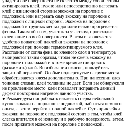
упадет и обе поверхности не склеются между собой. Чтобы
активировать клей, нужно или непосредственно нагревать
клей с изнаночной стороны экокожи на поролоне с
подложкой, или нагревать саму экокожу на поролоне с
подложкой с лицевой стороны. Экокожа на поролоне с
подложкой в трудных местах дополнительно прогревается
феном. Таким образом, участок за участком, происходит
склеивание по всей поверхности. В этом и заключается
удобство пошаговой наклейки экокожи на поролоне с
подложкой при помощи термоактивируемого клея.
Расстояние от сопла фена до клеевого слоя и температура
выбираются таким образом, чтобы не сжечь экокожу на
поролоне с подложкой и в тоже время активировать
(разжижить) клей. Во избежании ожогов, пользуйтесь
защитной перчаткой. Особые подвергнутые нагрузке места
обрабатываются клеем дополнительно. При нанесении клея
тонкими слоями, клей толщины не дает. Если вы обнаружили
не проклеенное место, клей позволяет исправить данный
дефект повторным нагревом данного участка.
● Рекомендуем попробовать наклеить сперва небольшой
кусок экокожи на поролоне с подложкой, набраться немного
опыта, а затем перейти к полной наклейке. Суть приклейки
экокожи на поролоне с подложкой состоит в том, чтобы клей
слегка впитался в её изнанку и в рабочую поверхность, затем,
после прижатия экокожи на поролоне с подложкой,