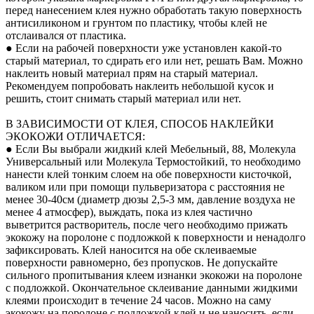
перед нанесением клея нужно обработать такую поверхность
антисиликоном и грунтом по пластику, чтобы клей не
отслаивался от пластика.
● Если на рабочей поверхности уже установлен какой-то
старый материал, то сдирать его или нет, решать Вам. Можно
наклеить новый материал прям на старый материал.
Рекомендуем попробовать наклеить небольшой кусок и
решить, стоит снимать старый материал или нет.
В ЗАВИСИМОСТИ ОТ КЛЕЯ, СПОСОБ НАКЛЕЙКИ
ЭКОКОЖИ ОТЛИЧАЕТСЯ:
● Если Вы выбрали жидкий клей Мебельный, 88, Молекула
Универсальный или Молекула Термостойкий, то необходимо
нанести клей тонким слоем на обе поверхности кисточкой,
валиком или при помощи пульверизатора с расстояния не
менее 30-40см (диаметр дюзы 2,5-3 мм, давление воздуха не
менее 4 атмосфер), выждать, пока из клея частично
выветрится растворитель, после чего необходимо прижать
экокожу на поролоне с подложкой к поверхности и ненадолго
зафиксировать. Клей наносится на обе склеиваемые
поверхности равномерно, без пропусков. Не допускайте
сильного пропитывания клеем изнанки экокожи на поролоне
с подложкой. Окончательное склеивание данными жидкими
клеями происходит в течение 24 часов. Можно на саму
экокожу на поролоне с подложкой клей и не наносить, если