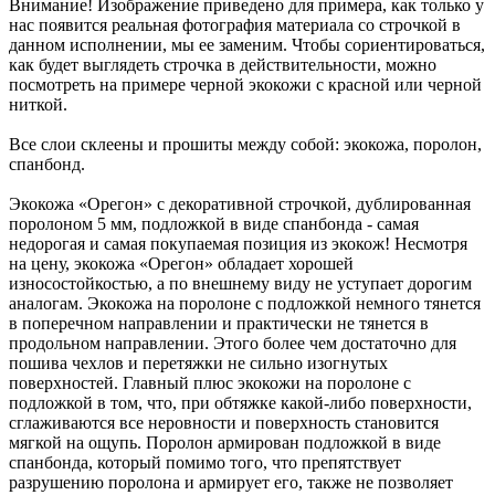
Внимание! Изображение приведено для примера, как только у
нас появится реальная фотография материала со строчкой в
данном исполнении, мы ее заменим. Чтобы сориентироваться,
как будет выглядеть строчка в действительности, можно
посмотреть на примере черной экокожи с красной или черной
ниткой.
Все слои склеены и прошиты между собой: экокожа, поролон,
спанбонд.
Экокожа «Орегон» с декоративной строчкой, дублированная
поролоном 5 мм, подложкой в виде спанбонда - самая
недорогая и самая покупаемая позиция из экокож! Несмотря
на цену, экокожа «Орегон» обладает хорошей
износостойкостью, а по внешнему виду не уступает дорогим
аналогам. Экокожа на поролоне с подложкой немного тянется
в поперечном направлении и практически не тянется в
продольном направлении. Этого более чем достаточно для
пошива чехлов и перетяжки не сильно изогнутых
поверхностей. Главный плюс экокожи на поролоне с
подложкой в том, что, при обтяжке какой-либо поверхности,
сглаживаются все неровности и поверхность становится
мягкой на ощупь. Поролон армирован подложкой в виде
спанбонда, который помимо того, что препятствует
разрушению поролона и армирует его, также не позволяет