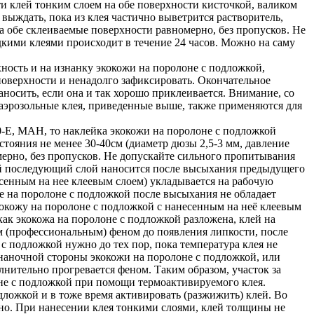
 клей тонким слоем на обе поверхности кисточкой, валиком
 выждать, пока из клея частично выветрится растворитель,
а обе склеиваемые поверхности равномерно, без пропусков. Не
кими клеями происходит в течение 24 часов. Можно на саму
ность и на изнанку экокожи на поролоне с подложкой,
 поверхности и ненадолго зафиксировать. Окончательное
носить, если она и так хорошо приклеивается. Внимание, со
 аэрозольные клея, приведенные выше, также применяются для
E, MAH, то наклейка экокожи на поролоне с подложкой
тояния не менее 30-40см (диаметр дюзы 2,5-3 мм, давление
мерно, без пропусков. Не допускайте сильного пропитывания
дый последующий слой наносится после высыхания предыдущего
есенным на нее клеевым слоем) укладывается на рабочую
же на поролоне с подложкой после высыхания не обладает
экокожу на поролоне с подложкой с нанесенным на неё клеевым
ак экокожа на поролоне с подложкой разложена, клей на
м (профессиональным) феном до появления липкости, после
с подложкой нужно до тех пор, пока температура клея не
знаночной стороны экокожи на поролоне с подложкой, или
лнительно прогревается феном. Таким образом, участок за
оне с подложкой при помощи термоактивируемого клея.
дложкой и в тоже время активировать (разжижить) клей. Во
но. При нанесении клея тонкими слоями, клей толщины не