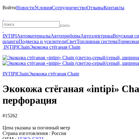
Войти
Новости
Условия
Сотрудничество
Отзывы
Контакты
INTIPI
Автоматериалы
Автоприборы
Автоэлектрика
Впускная с
шланги
Подвеска и усилители
Свет
Топливная система
Тормозная
INTIPI
Chain
Экокожа стёганая Chain
INTIPI
Chain
Экокожа стёганая Chain
Экокожа стёганая «intipi» Ch
перфорация
#15262
Цена указана за погонный метр
Страна изготовления : Россия
OEM :
15262
;
G023