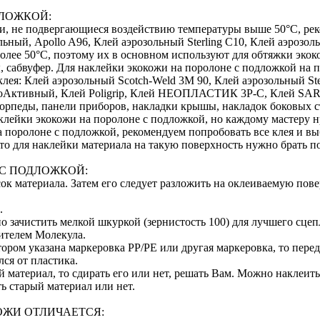
ДЛОЖКОЙ:
ти, не подвергающиеся воздействию температуры выше 50°С, ре
ольный, Apollo A96, Клей аэрозольный Sterling C10, Клей аэрозол
олее 50°С, поэтому их в основном используют для обтяжки экок
ы, сабвуфер. Для наклейки экокожи на поролоне с подложкой н
ея: Клей аэрозольный Scotch-Weld 3M 90, Клей аэрозольный Ste
оАктивный, Клей Poligrip, Клей НЕОПЛАСТИК 3P-C, Клей SAR 
орпеды, панели приборов, накладки крышы, накладок боковых ст
клейки экокожи на поролоне с подложкой, но каждому мастеру н
 поролоне с подложкой, рекомендуем попробовать все клея и вы
, то для наклейки материала на такую поверхность нужно брать
 С ПОДЛОЖКОЙ:
к материала. Затем его следует разложить на оклеиваемую пове
.
 зачистить мелкой шкуркой (зернистость 100) для лучшего сцеп
ителем Молекула.
отором указана маркеровка PP/PE или другая маркеровка, то пер
ся от пластика.
й материал, то сдирать его или нет, решать Вам. Можно наклеит
ь старый материал или нет.
ОЖИ ОТЛИЧАЕТСЯ: