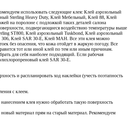
комендуем использовать следующие клея: Клей аэрозольный
ьный Sterling Heavy Duty, Клей Мебельный, Клей 88, Клей
ожей на поролоне с подложкой таких деталей салона
а поверхности, подвергающиеся воздействию температуры выше
rling ST800, Клей аэрозольный Tuskbond, Клей аэрозольный
306, Клей SAR 30-E, Клей MAH. Все эти клея можно
оек без опасения, что кожа отойдет в жаркую погоду. Все
равится тот или иной клей по тем или иным причинам.
брать для себя наиболее подходящий. Если рабочая
 полихлоропреновый клей SAR 30-E.
рхность и распланировать ход наклейки (учесть поэтапность
ления с клеем.
ед нанесением клея нужно обработать такую поверхность
ь новый материал прям на старый материал. Рекомендуем