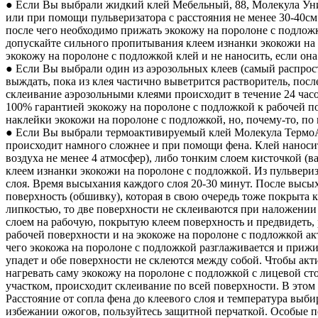
● Если Вы выбрали жидкий клей Мебельный, 88, Молекула Уни
или при помощи пульверизатора с расстояния не менее 30-40см 
после чего необходимо прижать экокожу на поролоне с подложк
допускайте сильного пропитывания клеем изнанки экокожи на
экокожу на поролоне с подложкой клей и не наносить, если она
● Если Вы выбрали один из аэрозольных клеев (самый распрос
выждать, пока из клея частично выветрится растворитель, пос
склеивание аэрозольными клеями происходит в течение 24 часо
100% гарантией экокожу на поролоне с подложкой к рабочей п
наклейки экокожи на поролоне с подложкой, но, почему-то, по
● Если Вы выбрали термоактивируемый клей Молекула ТермоА
происходит намного сложнее и при помощи фена. Клей наноситс
воздуха не менее 4 атмосфер), либо тонким слоем кисточкой (
клеем изнанки экокожи на поролоне с подложкой. Из пульвери
слоя. Время высыхания каждого слоя 20-30 минут. После высых
поверхность (обшивку), которая в свою очередь тоже покрыта 
липкостью, то две поверхности не склеиваются при наложении 
слоем на рабочую, покрытую клеем поверхность и предвидеть, 
рабочей поверхности и на экокоже на поролоне с подложкой 
чего экокожа на поролоне с подложкой разглаживается и прижи
упадет и обе поверхности не склеются между собой. Чтобы акт
нагревать саму экокожу на поролоне с подложкой с лицевой ст
участком, происходит склеивание по всей поверхности. В это
Расстояние от сопла фена до клеевого слоя и температура выби
избежании ожогов, пользуйтесь защитной перчаткой. Особые п