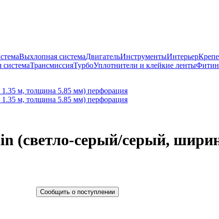
истема
Выхлопная система
Двигатель
Инструменты
Интерьер
Крепе
 система
Трансмиссия
Турбо
Уплотнители и клейкие ленты
Фитин
ain (светло-серый/серый, ширин
Сообщить о поступлении