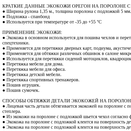
КРАТКИЕ ДАННЫЕ ЭКОКОЖИ ОРЕГОН НА ПОРОЛОНЕ С
● Ширина рулона 1,35 м., толщина поролона с подложкой 5 мм.
● Подложка - спанбонд
● Используется при температуре от -35 до +55 °С
ПРИМЕНЕНИЕ ЭКОКОЖИ:
● Экокожа в основном используется для пошива чехлов и пере
спецтехники.
● Применяется для перетяжки дверных карт, подиума, акустиче
● Применяется для обтяжки различных обшивок в салоне микро
● Используется для перетяжки сидений мотоциклов, квадроцик
● Перетяжка мебели для дома.
● Перетяжка мебели для офиса.
● Перетяжка детской мебели.
● Перетяжка спортивных тренажеров.
● Пошив игрушек.
● Пошив сумочек.
СПОСОБЫ ОБТЯЖКИ ДЕТАЛИ ЭКОКОЖЕЙ НА ПОРОЛОН
● Лицевая часть детали обтягивается экокожей на поролоне с
степлера.
● Из экокожи на поролоне с подложкой шьется чехол согласно ф
● Экокожа на поролоне с подложкой клеится на поверхность де
● Экокожа на поролоне с подложкой клеится на поверхность д