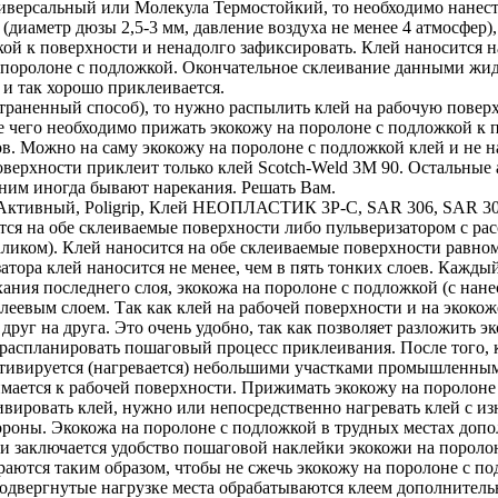
версальный или Молекула Термостойкий, то необходимо нанести
(диаметр дюзы 2,5-3 мм, давление воздуха не менее 4 атмосфер),
ой к поверхности и ненадолго зафиксировать. Клей наносится н
 поролоне с подложкой. Окончательное склеивание данными жид
 и так хорошо приклеивается.
траненный способ), то нужно распылить клей на рабочую поверх
ле чего необходимо прижать экокожу на поролоне с подложкой к
в. Можно на саму экокожу на поролоне с подложкой клей и не на
оверхности приклеит только клей Scotch-Weld 3M 90. Остальные
 ним иногда бывают нарекания. Решать Вам.
ктивный, Poligrip, Клей НЕОПЛАСТИК 3P-C, SAR 306, SAR 30-
я на обе склеиваемые поверхности либо пульверизатором с расс
валиком). Клей наносится на обе склеиваемые поверхности равно
затора клей наносится не менее, чем в пять тонких слоев. Каж
ания последнего слоя, экокожа на поролоне с подложкой (с нан
клеевым слоем. Так как клей на рабочей поверхности и на экоко
друг на друга. Это очень удобно, так как позволяет разложить 
распланировать пошаговый процесс приклеивания. После того, к
активируется (нагревается) небольшими участками промышленны
мается к рабочей поверхности. Прижимать экокожу на поролоне 
ивировать клей, нужно или непосредственно нагревать клей с и
ороны. Экокожа на поролоне с подложкой в трудных местах допо
м и заключается удобство пошаговой наклейки экокожи на порол
раются таким образом, чтобы не сжечь экокожу на поролоне с по
одвергнутые нагрузке места обрабатываются клеем дополнитель