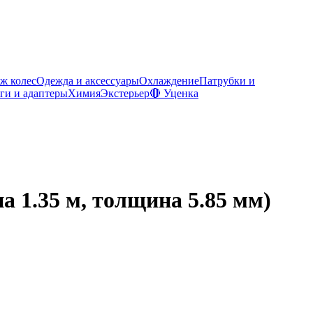
ж колес
Одежда и аксессуары
Охлаждение
Патрубки и
ги и адаптеры
Химия
Экстерьер
🔴 Уценка
а 1.35 м, толщина 5.85 мм)