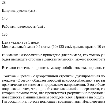
28
Ширина рулона (см) :
140
Рабочая поверхность (см) :
135
Цена указана за 1 пог.м.
Минимальный заказ 0,5 пог.м. (50х135 см.), дальше кратно 10 см.
Внимание! Изображение приведено для примера, как только у н
будет выглядеть строчка в действительности, можно посмотрет
Все слои склеены и прошиты между собой: экокожа, поролон, 
Экокожа «Орегон» с декоративной строчкой, дублированная пор
экокожа «Орегон» обладает хорошей износостойкостью, а по в
практически не тянется в продольном направлении. Этого бол
подложкой в том, что, при обтяжке какой-либо поверхности, с
который помимо того, что препятствует разрушению поролона и
поверхность с минимальным расходом клея. Приятна на ощупь - 
Гигроскопична, то есть поглощает водяные пары. Неаллергенна, 