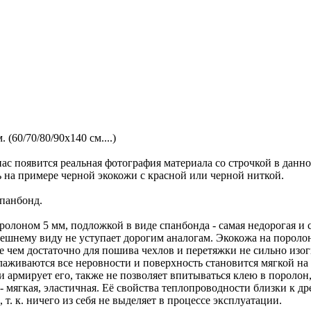
 (60/70/80/90х140 см....)
ас появится реальная фотография материала со строчкой в данн
ь на примере черной экокожи с красной или черной ниткой.
спанбонд.
олоном 5 мм, подложкой в виде спанбонда - самая недорогая и с
нешнему виду не уступает дорогим аналогам. Экокожа на пороло
ее чем достаточно для пошива чехлов и перетяжки не сильно изо
глаживаются все неровности и поверхность становится мягкой н
 армирует его, также не позволяет впитываться клею в поролон,
мягкая, эластичная. Её свойства теплопроводности близки к дре
т. к. ничего из себя не выделяет в процессе эксплуатации.