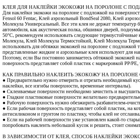
КЛЕЯ ДЛЯ НАКЛЕЙКИ ЭКОКОЖИ НА ПОРОЛОНЕ С ПО
Для наклейки экокожи на поролоне с подложкой на поверхнос
Fensol 60 Fentac, Клей аэрозольный BondSeal 2080, Клей аэроз
Молекула Универсальный. Все эти клея не держат температур б
автомобиля, как акустическая полка, обшивки дверей, подиум
50°С, рекомендуем использовать следующие термоустойчивые кл
Молекула, Клей Молекула Термостойкий, Клей Молекула Терм
использовать для обтяжки экокожей на поролоне с подложкой т
представленные жидкие и аэрозольные клея используют для на
Поэтому, если Вы постоянно занимаетесь обтяжкой экокожей на
поверхность представляет собой пластик с маркеровкой PP/PE
КАК ПРАВИЛЬНО НАКЛЕИТЬ ЭКОКОЖУ НА ПОРОЛОНЕ
● Предварительно нужно отмерить и отрезать необходимый кусо
наклейки, все изгибы поверхности, временные интервалы).
● Склеиваемые поверхности необходимо зачистить и высушить
● Гладкие пластиковые поверхности желательно предварительно
● Рабочую поверхность нужно обезжирить разбавителем-очист
● Если рабочая поверхность представляет собой пластик, на к
антисиликоном и грунтом по пластику, чтобы клей не отслаивал
● Если на рабочей поверхности уже установлен какой-то стары
попробовать наклеить небольшой кусок и решить, стоит снимат
В ЗАВИСИМОСТИ ОТ КЛЕЯ, СПОСОБ НАКЛЕЙКИ ЭКОК