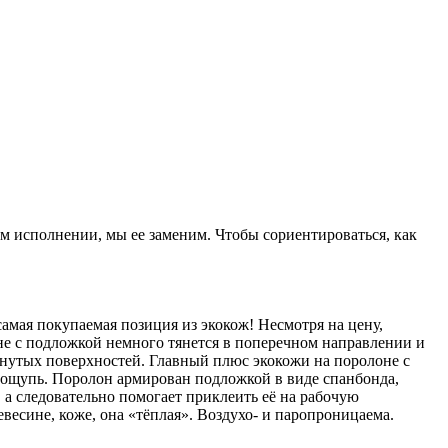
ом исполнении, мы ее заменим. Чтобы сориентироваться, как
амая покупаемая позиция из экокож! Несмотря на цену,
не с подложкой немного тянется в поперечном направлении и
гнутых поверхностей. Главный плюс экокожи на поролоне с
а ощупь. Поролон армирован подложкой в виде спанбонда,
 а следовательно помогает приклеить её на рабочую
весине, коже, она «тёплая». Воздухо- и паропроницаема.