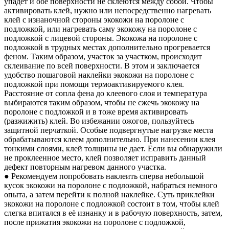
упадет и обе поверхности не склеются между собой. Чтобы
активировать клей, нужно или непосредственно нагревать
клей с изнаночной стороны экокожи на поролоне с
подложкой, или нагревать саму экокожу на поролоне с
подложкой с лицевой стороны. Экокожа на поролоне с
подложкой в трудных местах дополнительно прогревается
феном. Таким образом, участок за участком, происходит
склеивание по всей поверхности. В этом и заключается
удобство пошаговой наклейки экокожи на поролоне с
подложкой при помощи термоактивируемого клея.
Расстояние от сопла фена до клеевого слоя и температура
выбираются таким образом, чтобы не сжечь экокожу на
поролоне с подложкой и в тоже время активировать
(разжижить) клей. Во избежании ожогов, пользуйтесь
защитной перчаткой. Особые подвергнутые нагрузке места
обрабатываются клеем дополнительно. При нанесении клея
тонкими слоями, клей толщины не дает. Если вы обнаружили
не проклеенное место, клей позволяет исправить данный
дефект повторным нагревом данного участка.
● Рекомендуем попробовать наклеить сперва небольшой
кусок экокожи на поролоне с подложкой, набраться немного
опыта, а затем перейти к полной наклейке. Суть приклейки
экокожи на поролоне с подложкой состоит в том, чтобы клей
слегка впитался в её изнанку и в рабочую поверхность, затем,
после прижатия экокожи на поролоне с подложкой,