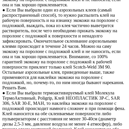
она и так хорошо приклеивается.
● Если Вы выбрали один из аэрозольных клеев (самый
распространенный способ), то нужно распылить клей на
рабочую поверхность и на изнанку экокожи на поролоне с
подложкой, выждать, пока из клея частично выветрится
растворитель, после чего необходимо прижать экокожу на
поролоне с подложкой к поверхности и ненадолго
зафиксировать. Окончательное склеивание аэрозольными
клеями происходит в течение 24 часов. Можно на саму
экокожу на поролоне с подложкой клей и не наносить, если
она и так хорошо приклеивается. Внимание, со 100%
гарантией экокожу на поролоне с подложкой к рабочей
поверхности приклеит только клей Scotch-Weld 3M 90.
Остальные аэрозольные клея, приведенные выше, также
применяются для наклейки экокожи на поролоне с
подложкой, но, почему-то, по ним иногда бывают нарекания.
Решать Вам.
● Если Вы выбрали термоактивируемый клей Молекула
ТермоАктивный, Poligrip, Клей НЕОПЛАСТИК 3P-C, SAR
306, SAR 30-E, MAH, то наклейка экокожи на поролоне с
подложкой происходит намного сложнее и при помощи фена.
Клей наносится на обе склеиваемые поверхности либо
пульверизатором с расстояния не менее 30-40см (диаметр
дюзы 2,5-3 мм, давление воздуха не менее 4 атмосфер), либо