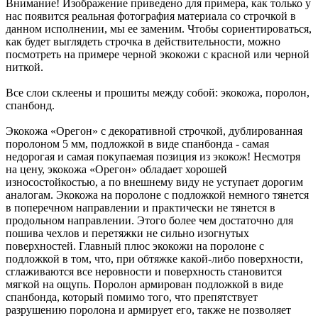
Внимание! Изображение приведено для примера, как только у
нас появится реальная фотография материала со строчкой в
данном исполнении, мы ее заменим. Чтобы сориентироваться,
как будет выглядеть строчка в действительности, можно
посмотреть на примере черной экокожи с красной или черной
ниткой.
Все слои склеены и прошиты между собой: экокожа, поролон,
спанбонд.
Экокожа «Орегон» с декоративной строчкой, дублированная
поролоном 5 мм, подложкой в виде спанбонда - самая
недорогая и самая покупаемая позиция из экокож! Несмотря
на цену, экокожа «Орегон» обладает хорошей
износостойкостью, а по внешнему виду не уступает дорогим
аналогам. Экокожа на поролоне с подложкой немного тянется
в поперечном направлении и практически не тянется в
продольном направлении. Этого более чем достаточно для
пошива чехлов и перетяжки не сильно изогнутых
поверхностей. Главный плюс экокожи на поролоне с
подложкой в том, что, при обтяжке какой-либо поверхности,
сглаживаются все неровности и поверхность становится
мягкой на ощупь. Поролон армирован подложкой в виде
спанбонда, который помимо того, что препятствует
разрушению поролона и армирует его, также не позволяет