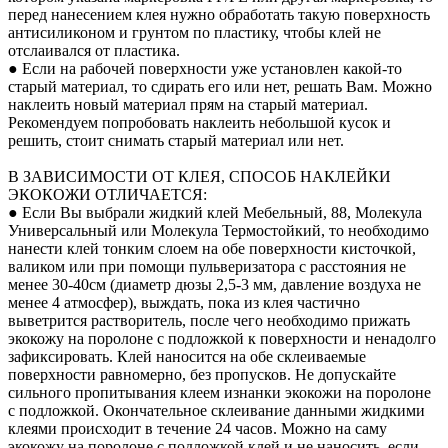
перед нанесением клея нужно обработать такую поверхность
антисиликоном и грунтом по пластику, чтобы клей не
отслаивался от пластика.
● Если на рабочей поверхности уже установлен какой-то
старый материал, то сдирать его или нет, решать Вам. Можно
наклеить новый материал прям на старый материал.
Рекомендуем попробовать наклеить небольшой кусок и
решить, стоит снимать старый материал или нет.
В ЗАВИСИМОСТИ ОТ КЛЕЯ, СПОСОБ НАКЛЕЙКИ
ЭКОКОЖИ ОТЛИЧАЕТСЯ:
● Если Вы выбрали жидкий клей Мебельный, 88, Молекула
Универсальный или Молекула Термостойкий, то необходимо
нанести клей тонким слоем на обе поверхности кисточкой,
валиком или при помощи пульверизатора с расстояния не
менее 30-40см (диаметр дюзы 2,5-3 мм, давление воздуха не
менее 4 атмосфер), выждать, пока из клея частично
выветрится растворитель, после чего необходимо прижать
экокожу на поролоне с подложкой к поверхности и ненадолго
зафиксировать. Клей наносится на обе склеиваемые
поверхности равномерно, без пропусков. Не допускайте
сильного пропитывания клеем изнанки экокожи на поролоне
с подложкой. Окончательное склеивание данными жидкими
клеями происходит в течение 24 часов. Можно на саму
экокожу на поролоне с подложкой клей и не наносить, если