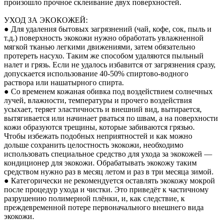
произошло прочное склеивание двух поверхностей.
УХОД ЗА ЭКОКОЖЕЙ:
● Для удаления бытовых загрязнений (чай, кофе, сок, пыль и
т.д.) поверхность экокожи нужно обработать увлажненной
мягкой тканью легкими движениями, затем обязательно
протереть насухо. Таким же способом удаляются пыльный
налет и грязь. Если не удалось избавится от загрязнения сразу,
допускается использование 40-50% спиртово-водного
раствора или нашатырного спирта.
● Со временем кожаная обивка под воздействием солнечных
лучей, влажности, температуры и прочего воздействия
усыхает, теряет эластичность и внешний вид, вытирается,
вытягивается или начинает рваться по швам, а на поверхности
кожи образуются трещины, которые забиваются грязью.
Чтобы избежать подобных неприятностей и как можно
дольше сохранить целостность экокожи, необходимо
использовать специальное средство для ухода за экокожей —
кондиционер для экокожи. Обрабатывать экокожу таким
средством нужно раз в месяц летом и раз в три месяца зимой.
● Категорически не рекомендуется оставлять экокожу мокрой
после процедур ухода и чистки. Это приведёт к частичному
разрушению полимерной плёнки, и, как следствие, к
преждевременной потере первоначального внешнего вида
экокожи.