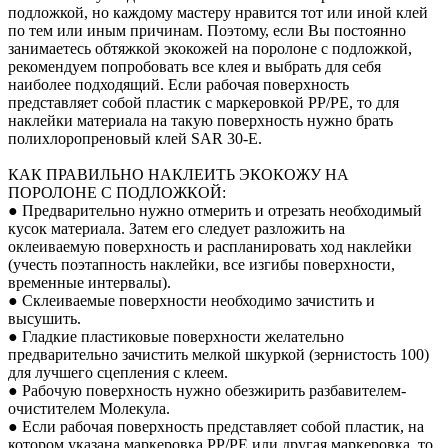
подложкой, но каждому мастеру нравится тот или иной клей
по тем или иным причинам. Поэтому, если Вы постоянно
занимаетесь обтяжкой экокожей на поролоне с подложкой,
рекомендуем попробовать все клея и выбрать для себя
наиболее подходящий. Если рабочая поверхность
представляет собой пластик с маркеровкой PP/PE, то для
наклейки материала на такую поверхность нужно брать
полихлоропреновый клей SAR 30-E.
КАК ПРАВИЛЬНО НАКЛЕИТЬ ЭКОКОЖУ НА
ПОРОЛОНЕ С ПОДЛОЖКОЙ:
● Предварительно нужно отмерить и отрезать необходимый
кусок материала. Затем его следует разложить на
оклеиваемую поверхность и распланировать ход наклейки
(учесть поэтапность наклейки, все изгибы поверхности,
временные интервалы).
● Склеиваемые поверхности необходимо зачистить и
высушить.
● Гладкие пластиковые поверхности желательно
предварительно зачистить мелкой шкуркой (зернистость 100)
для лучшего сцепления с клеем.
● Рабочую поверхность нужно обезжирить разбавителем-
очистителем Молекула.
● Если рабочая поверхность представляет собой пластик, на
котором указана маркеровка PP/PE или другая маркеровка, то