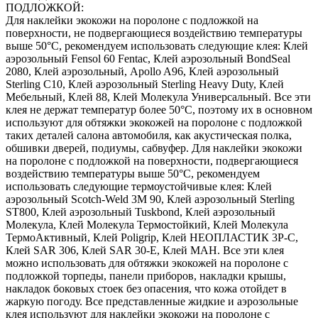
ПОДЛОЖКОЙ:
Для наклейки экокожи на поролоне с подложкой на
поверхности, не подвергающиеся воздействию температуры
выше 50°С, рекомендуем использовать следующие клея: Клей
аэрозольный Fensol 60 Fentac, Клей аэрозольный BondSeal
2080, Клей аэрозольный, Apollo A96, Клей аэрозольный
Sterling C10, Клей аэрозольный Sterling Heavy Duty, Клей
Мебельный, Клей 88, Клей Молекула Универсальный. Все эти
клея не держат температур более 50°С, поэтому их в основном
используют для обтяжки экокожей на поролоне с подложкой
таких деталей салона автомобиля, как акустическая полка,
обшивки дверей, подиумы, сабвуфер. Для наклейки экокожи
на поролоне с подложкой на поверхности, подвергающиеся
воздействию температуры выше 50°С, рекомендуем
использовать следующие термоустойчивые клея: Клей
аэрозольный Scotch-Weld 3M 90, Клей аэрозольный Sterling
ST800, Клей аэрозольный Tuskbond, Клей аэрозольный
Молекула, Клей Молекула Термостойкий, Клей Молекула
ТермоАктивный, Клей Poligrip, Клей НЕОПЛАСТИК 3P-C,
Клей SAR 306, Клей SAR 30-E, Клей MAH. Все эти клея
можно использовать для обтяжки экокожей на поролоне с
подложкой торпеды, панели приборов, накладки крышы,
накладок боковых стоек без опасения, что кожа отойдет в
жаркую погоду. Все представленные жидкие и аэрозольные
клея используют для наклейки экокожи на поролоне с