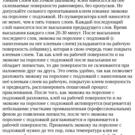
тонким слоем кисточкой (валиком). Клей наносится на обе
склеиваемые поверхности равномерно, без пропусков. Не
допускайте сильного пропитывания клеем изнанки экокожи
на поролоне с подложкой. Из пульверизатора клей наносится
не менее, чем в пять тонких слоев. Каждый последующий
слой наносится после высыхания предыдущего слоя. Время
высыхания каждого слоя 20-30 минут. После высыхания
последнего слоя, экокожа на поролоне с подложкой (с
нанесенным на нее клеевым слоем) укладывается на рабочую
поверхность (обшивку), которая в свою очередь тоже покрыта
клеевым слоем. Так как клей на рабочей поверхности и на
экокоже на поролоне с подложкой после высыхания не
обладает липкостью, то две поверхности не склеиваются при
наложении друг на друга. Это очень удобно, так как позволяет
разложить экокожу на поролоне с подложкой с нанесенным на
неё клеевым слоем на рабочую, покрытую клеем поверхность
и предвидеть, распланировать пошаговый процесс
приклеивания. После того, как экокожа на поролоне с
подложкой разложена, клей на рабочей поверхности и на
экокоже на поролоне с подложкой активируется (нагревается)
небольшими участками промышленным (профессиональным)
феном до появления липкости, после чего экокожа на
поролоне с подложкой разглаживается и прижимается к
рабочей поверхности. Прижимать экокожу на поролоне с
подложкой нужно до тех пор, пока температура клея не