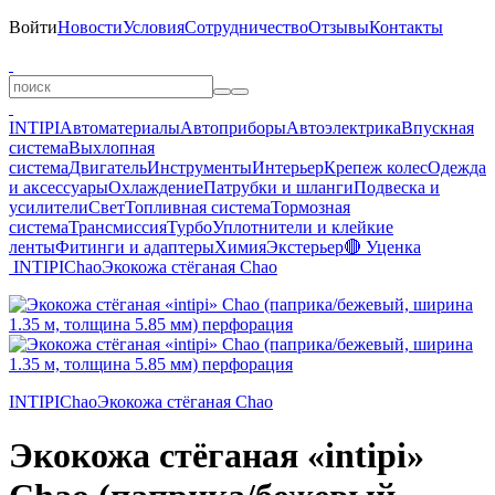
Войти
Новости
Условия
Сотрудничество
Отзывы
Контакты
INTIPI
Автоматериалы
Автоприборы
Автоэлектрика
Впускная
система
Выхлопная
система
Двигатель
Инструменты
Интерьер
Крепеж колес
Одежда
и аксессуары
Охлаждение
Патрубки и шланги
Подвеска и
усилители
Свет
Топливная система
Тормозная
система
Трансмиссия
Турбо
Уплотнители и клейкие
ленты
Фитинги и адаптеры
Химия
Экстерьер
🔴 Уценка
INTIPI
Chao
Экокожа стёганая Chao
INTIPI
Chao
Экокожа стёганая Chao
Экокожа стёганая «intipi»