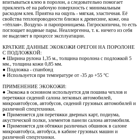
впитываться клею в поролон, а следовательно помогает
приклеить её на рабочую поверхность с минимальным
расходом клея. Приятна на ощупь - мягкая, эластичная. Её
свойства теплопроводности близки к древесине, коже, она
«тёплая». Воздухо- и паропроницаема. Гигроскопична, то есть
поглощает водяные пары. Неаллергенна, т. к. ничего из себя
не выделяет в процессе эксплуатации.
КРАТКИЕ ДАННЫЕ ЭКОКОЖИ ОРЕГОН НА ПОРОЛОНЕ
С ПОДЛОЖКОЙ:
● Ширина рулона 1,35 м., толщина поролона с подложкой 5
мм., толщина кожи 0,85 мм.
● Подложка - спанбонд
● Используется при температуре от -35 до +55 °С
ПРИМЕНЕНИЕ ЭКОКОЖИ:
● Экокожа в основном используется для пошива чехлов и
перетяжки сидений салона легковых автомобилей,
микроавтобусов, автобусов, сидений грузовых автомобилей и
различной спецтехники.
● Применяется для перетяжки дверных карт, подиума,
акустической полки, элементов панели салона автомобиля.
● Применяется для обтяжки различных обшивок в салоне
микроавтобуса, автобуса, в кабине грузовых машин и
различной спецтехники.