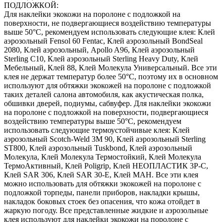
ПОДЛОЖКОЙ:
Для наклейки экокожи на поролоне с подложкой на
поверхности, не подвергающиеся воздействию температуры
выше 50°С, рекомендуем использовать следующие клея: Клей
аэрозольный Fensol 60 Fentac, Клей аэрозольный BondSeal
2080, Клей аэрозольный, Apollo A96, Клей аэрозольный
Sterling C10, Клей аэрозольный Sterling Heavy Duty, Клей
Мебельный, Клей 88, Клей Молекула Универсальный. Все эти
клея не держат температур более 50°С, поэтому их в основном
используют для обтяжки экокожей на поролоне с подложкой
таких деталей салона автомобиля, как акустическая полка,
обшивки дверей, подиумы, сабвуфер. Для наклейки экокожи
на поролоне с подложкой на поверхности, подвергающиеся
воздействию температуры выше 50°С, рекомендуем
использовать следующие термоустойчивые клея: Клей
аэрозольный Scotch-Weld 3M 90, Клей аэрозольный Sterling
ST800, Клей аэрозольный Tuskbond, Клей аэрозольный
Молекула, Клей Молекула Термостойкий, Клей Молекула
ТермоАктивный, Клей Poligrip, Клей НЕОПЛАСТИК 3P-C,
Клей SAR 306, Клей SAR 30-E, Клей MAH. Все эти клея
можно использовать для обтяжки экокожей на поролоне с
подложкой торпеды, панели приборов, накладки крышы,
накладок боковых стоек без опасения, что кожа отойдет в
жаркую погоду. Все представленные жидкие и аэрозольные
клея используют для наклейки экокожи на поролоне с