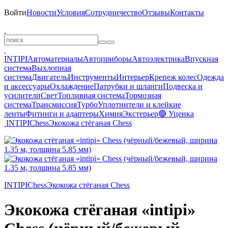
Войти
Новости
Условия
Сотрудничество
Отзывы
Контакты
INTIPI
Автоматериалы
Автоприборы
Автоэлектрика
Впускная
система
Выхлопная
система
Двигатель
Инструменты
Интерьер
Крепеж колес
Одежда
и аксессуары
Охлаждение
Патрубки и шланги
Подвеска и
усилители
Свет
Топливная система
Тормозная
система
Трансмиссия
Турбо
Уплотнители и клейкие
ленты
Фитинги и адаптеры
Химия
Экстерьер
🔴 Уценка
INTIPI
Chess
Экокожа стёганая Chess
INTIPI
Chess
Экокожа стёганая Chess
Экокожа стёганая «intipi»