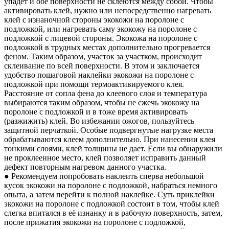
упадет и обе поверхности не склеются между собой. Чтобы
активировать клей, нужно или непосредственно нагревать
клей с изнаночной стороны экокожи на поролоне с
подложкой, или нагревать саму экокожу на поролоне с
подложкой с лицевой стороны. Экокожа на поролоне с
подложкой в трудных местах дополнительно прогревается
феном. Таким образом, участок за участком, происходит
склеивание по всей поверхности. В этом и заключается
удобство пошаговой наклейки экокожи на поролоне с
подложкой при помощи термоактивируемого клея.
Расстояние от сопла фена до клеевого слоя и температура
выбираются таким образом, чтобы не сжечь экокожу на
поролоне с подложкой и в тоже время активировать
(разжижить) клей. Во избежании ожогов, пользуйтесь
защитной перчаткой. Особые подвергнутые нагрузке места
обрабатываются клеем дополнительно. При нанесении клея
тонкими слоями, клей толщины не дает. Если вы обнаружили
не проклеенное место, клей позволяет исправить данный
дефект повторным нагревом данного участка.
● Рекомендуем попробовать наклеить сперва небольшой
кусок экокожи на поролоне с подложкой, набраться немного
опыта, а затем перейти к полной наклейке. Суть приклейки
экокожи на поролоне с подложкой состоит в том, чтобы клей
слегка впитался в её изнанку и в рабочую поверхность, затем,
после прижатия экокожи на поролоне с подложкой,