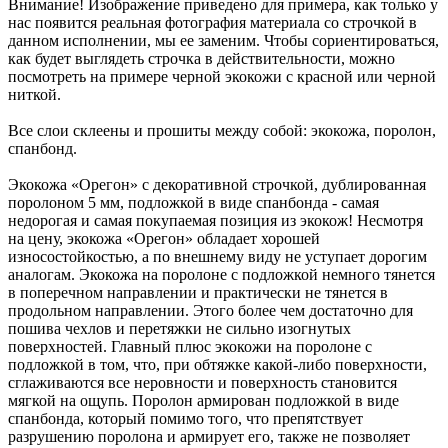
Внимание! Изображение приведено для примера, как только у
нас появится реальная фотография материала со строчкой в
данном исполнении, мы ее заменим. Чтобы сориентироваться,
как будет выглядеть строчка в действительности, можно
посмотреть на примере черной экокожи с красной или черной
ниткой.
Все слои склеены и прошиты между собой: экокожа, поролон,
спанбонд.
Экокожа «Орегон» с декоративной строчкой, дублированная
поролоном 5 мм, подложкой в виде спанбонда - самая
недорогая и самая покупаемая позиция из экокож! Несмотря
на цену, экокожа «Орегон» обладает хорошей
износостойкостью, а по внешнему виду не уступает дорогим
аналогам. Экокожа на поролоне с подложкой немного тянется
в поперечном направлении и практически не тянется в
продольном направлении. Этого более чем достаточно для
пошива чехлов и перетяжки не сильно изогнутых
поверхностей. Главный плюс экокожи на поролоне с
подложкой в том, что, при обтяжке какой-либо поверхности,
сглаживаются все неровности и поверхность становится
мягкой на ощупь. Поролон армирован подложкой в виде
спанбонда, который помимо того, что препятствует
разрушению поролона и армирует его, также не позволяет