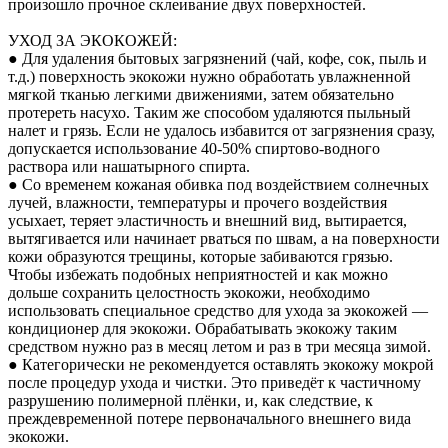
произошло прочное склеивание двух поверхностей.
УХОД ЗА ЭКОКОЖЕЙ:
● Для удаления бытовых загрязнений (чай, кофе, сок, пыль и
т.д.) поверхность экокожи нужно обработать увлажненной
мягкой тканью легкими движениями, затем обязательно
протереть насухо. Таким же способом удаляются пыльный
налет и грязь. Если не удалось избавится от загрязнения сразу,
допускается использование 40-50% спиртово-водного
раствора или нашатырного спирта.
● Со временем кожаная обивка под воздействием солнечных
лучей, влажности, температуры и прочего воздействия
усыхает, теряет эластичность и внешний вид, вытирается,
вытягивается или начинает рваться по швам, а на поверхности
кожи образуются трещины, которые забиваются грязью.
Чтобы избежать подобных неприятностей и как можно
дольше сохранить целостность экокожи, необходимо
использовать специальное средство для ухода за экокожей —
кондиционер для экокожи. Обрабатывать экокожу таким
средством нужно раз в месяц летом и раз в три месяца зимой.
● Категорически не рекомендуется оставлять экокожу мокрой
после процедур ухода и чистки. Это приведёт к частичному
разрушению полимерной плёнки, и, как следствие, к
преждевременной потере первоначального внешнего вида
экокожи.