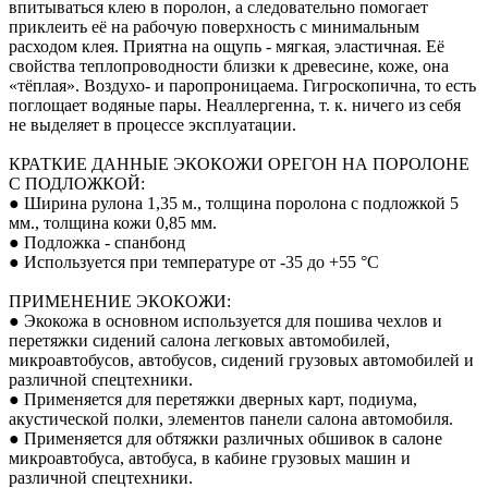
впитываться клею в поролон, а следовательно помогает
приклеить её на рабочую поверхность с минимальным
расходом клея. Приятна на ощупь - мягкая, эластичная. Её
свойства теплопроводности близки к древесине, коже, она
«тёплая». Воздухо- и паропроницаема. Гигроскопична, то есть
поглощает водяные пары. Неаллергенна, т. к. ничего из себя
не выделяет в процессе эксплуатации.
КРАТКИЕ ДАННЫЕ ЭКОКОЖИ ОРЕГОН НА ПОРОЛОНЕ
С ПОДЛОЖКОЙ:
● Ширина рулона 1,35 м., толщина поролона с подложкой 5
мм., толщина кожи 0,85 мм.
● Подложка - спанбонд
● Используется при температуре от -35 до +55 °С
ПРИМЕНЕНИЕ ЭКОКОЖИ:
● Экокожа в основном используется для пошива чехлов и
перетяжки сидений салона легковых автомобилей,
микроавтобусов, автобусов, сидений грузовых автомобилей и
различной спецтехники.
● Применяется для перетяжки дверных карт, подиума,
акустической полки, элементов панели салона автомобиля.
● Применяется для обтяжки различных обшивок в салоне
микроавтобуса, автобуса, в кабине грузовых машин и
различной спецтехники.