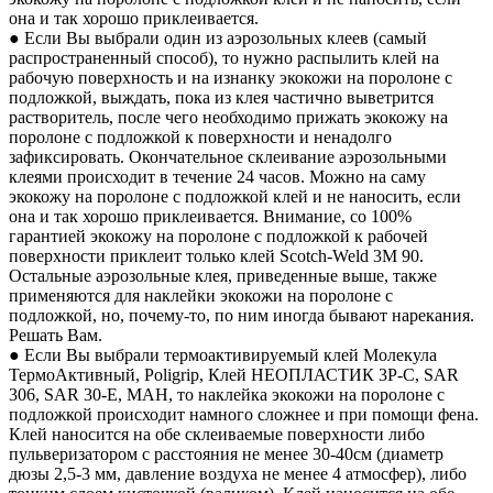
она и так хорошо приклеивается.
● Если Вы выбрали один из аэрозольных клеев (самый
распространенный способ), то нужно распылить клей на
рабочую поверхность и на изнанку экокожи на поролоне с
подложкой, выждать, пока из клея частично выветрится
растворитель, после чего необходимо прижать экокожу на
поролоне с подложкой к поверхности и ненадолго
зафиксировать. Окончательное склеивание аэрозольными
клеями происходит в течение 24 часов. Можно на саму
экокожу на поролоне с подложкой клей и не наносить, если
она и так хорошо приклеивается. Внимание, со 100%
гарантией экокожу на поролоне с подложкой к рабочей
поверхности приклеит только клей Scotch-Weld 3M 90.
Остальные аэрозольные клея, приведенные выше, также
применяются для наклейки экокожи на поролоне с
подложкой, но, почему-то, по ним иногда бывают нарекания.
Решать Вам.
● Если Вы выбрали термоактивируемый клей Молекула
ТермоАктивный, Poligrip, Клей НЕОПЛАСТИК 3P-C, SAR
306, SAR 30-E, MAH, то наклейка экокожи на поролоне с
подложкой происходит намного сложнее и при помощи фена.
Клей наносится на обе склеиваемые поверхности либо
пульверизатором с расстояния не менее 30-40см (диаметр
дюзы 2,5-3 мм, давление воздуха не менее 4 атмосфер), либо