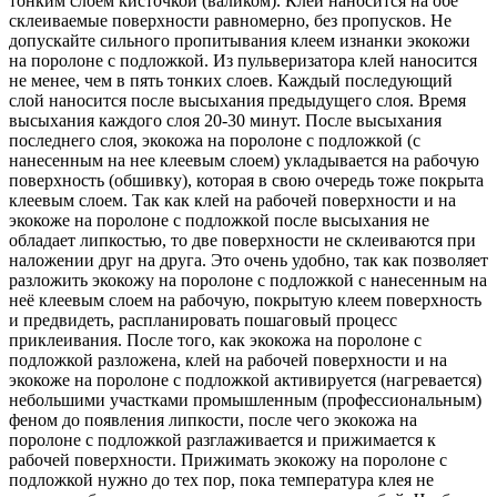
тонким слоем кисточкой (валиком). Клей наносится на обе
склеиваемые поверхности равномерно, без пропусков. Не
допускайте сильного пропитывания клеем изнанки экокожи
на поролоне с подложкой. Из пульверизатора клей наносится
не менее, чем в пять тонких слоев. Каждый последующий
слой наносится после высыхания предыдущего слоя. Время
высыхания каждого слоя 20-30 минут. После высыхания
последнего слоя, экокожа на поролоне с подложкой (с
нанесенным на нее клеевым слоем) укладывается на рабочую
поверхность (обшивку), которая в свою очередь тоже покрыта
клеевым слоем. Так как клей на рабочей поверхности и на
экокоже на поролоне с подложкой после высыхания не
обладает липкостью, то две поверхности не склеиваются при
наложении друг на друга. Это очень удобно, так как позволяет
разложить экокожу на поролоне с подложкой с нанесенным на
неё клеевым слоем на рабочую, покрытую клеем поверхность
и предвидеть, распланировать пошаговый процесс
приклеивания. После того, как экокожа на поролоне с
подложкой разложена, клей на рабочей поверхности и на
экокоже на поролоне с подложкой активируется (нагревается)
небольшими участками промышленным (профессиональным)
феном до появления липкости, после чего экокожа на
поролоне с подложкой разглаживается и прижимается к
рабочей поверхности. Прижимать экокожу на поролоне с
подложкой нужно до тех пор, пока температура клея не