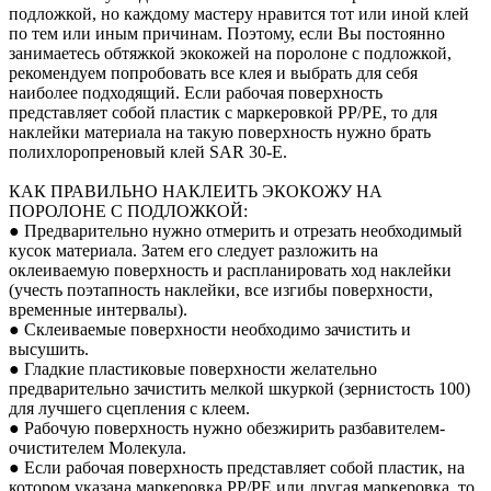
подложкой, но каждому мастеру нравится тот или иной клей
по тем или иным причинам. Поэтому, если Вы постоянно
занимаетесь обтяжкой экокожей на поролоне с подложкой,
рекомендуем попробовать все клея и выбрать для себя
наиболее подходящий. Если рабочая поверхность
представляет собой пластик с маркеровкой PP/PE, то для
наклейки материала на такую поверхность нужно брать
полихлоропреновый клей SAR 30-E.
КАК ПРАВИЛЬНО НАКЛЕИТЬ ЭКОКОЖУ НА
ПОРОЛОНЕ С ПОДЛОЖКОЙ:
● Предварительно нужно отмерить и отрезать необходимый
кусок материала. Затем его следует разложить на
оклеиваемую поверхность и распланировать ход наклейки
(учесть поэтапность наклейки, все изгибы поверхности,
временные интервалы).
● Склеиваемые поверхности необходимо зачистить и
высушить.
● Гладкие пластиковые поверхности желательно
предварительно зачистить мелкой шкуркой (зернистость 100)
для лучшего сцепления с клеем.
● Рабочую поверхность нужно обезжирить разбавителем-
очистителем Молекула.
● Если рабочая поверхность представляет собой пластик, на
котором указана маркеровка PP/PE или другая маркеровка, то