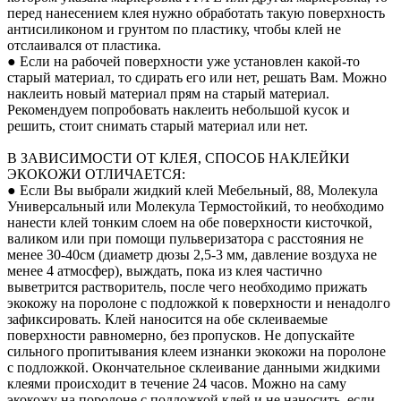
перед нанесением клея нужно обработать такую поверхность
антисиликоном и грунтом по пластику, чтобы клей не
отслаивался от пластика.
● Если на рабочей поверхности уже установлен какой-то
старый материал, то сдирать его или нет, решать Вам. Можно
наклеить новый материал прям на старый материал.
Рекомендуем попробовать наклеить небольшой кусок и
решить, стоит снимать старый материал или нет.
В ЗАВИСИМОСТИ ОТ КЛЕЯ, СПОСОБ НАКЛЕЙКИ
ЭКОКОЖИ ОТЛИЧАЕТСЯ:
● Если Вы выбрали жидкий клей Мебельный, 88, Молекула
Универсальный или Молекула Термостойкий, то необходимо
нанести клей тонким слоем на обе поверхности кисточкой,
валиком или при помощи пульверизатора с расстояния не
менее 30-40см (диаметр дюзы 2,5-3 мм, давление воздуха не
менее 4 атмосфер), выждать, пока из клея частично
выветрится растворитель, после чего необходимо прижать
экокожу на поролоне с подложкой к поверхности и ненадолго
зафиксировать. Клей наносится на обе склеиваемые
поверхности равномерно, без пропусков. Не допускайте
сильного пропитывания клеем изнанки экокожи на поролоне
с подложкой. Окончательное склеивание данными жидкими
клеями происходит в течение 24 часов. Можно на саму
экокожу на поролоне с подложкой клей и не наносить, если