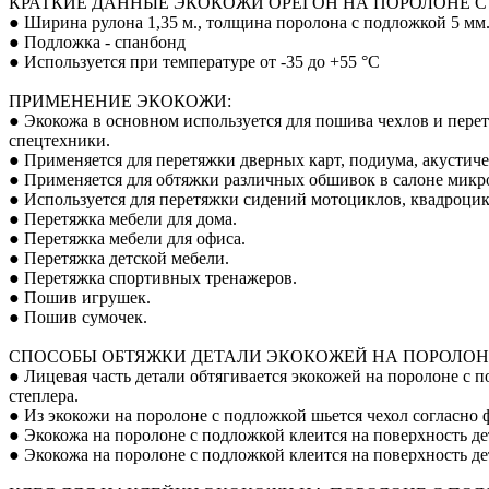
КРАТКИЕ ДАННЫЕ ЭКОКОЖИ ОРЕГОН НА ПОРОЛОНЕ С
● Ширина рулона 1,35 м., толщина поролона с подложкой 5 мм.
● Подложка - спанбонд
● Используется при температуре от -35 до +55 °С
ПРИМЕНЕНИЕ ЭКОКОЖИ:
● Экокожа в основном используется для пошива чехлов и пере
спецтехники.
● Применяется для перетяжки дверных карт, подиума, акустиче
● Применяется для обтяжки различных обшивок в салоне микро
● Используется для перетяжки сидений мотоциклов, квадроцик
● Перетяжка мебели для дома.
● Перетяжка мебели для офиса.
● Перетяжка детской мебели.
● Перетяжка спортивных тренажеров.
● Пошив игрушек.
● Пошив сумочек.
СПОСОБЫ ОБТЯЖКИ ДЕТАЛИ ЭКОКОЖЕЙ НА ПОРОЛОН
● Лицевая часть детали обтягивается экокожей на поролоне с
степлера.
● Из экокожи на поролоне с подложкой шьется чехол согласно ф
● Экокожа на поролоне с подложкой клеится на поверхность де
● Экокожа на поролоне с подложкой клеится на поверхность д