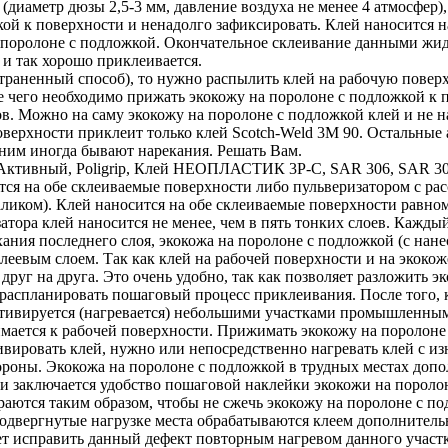
(диаметр дюзы 2,5-3 мм, давление воздуха не менее 4 атмосфер),
ой к поверхности и ненадолго зафиксировать. Клей наносится н
 поролоне с подложкой. Окончательное склеивание данными жид
 и так хорошо приклеивается.
траненный способ), то нужно распылить клей на рабочую поверх
ле чего необходимо прижать экокожу на поролоне с подложкой к
в. Можно на саму экокожу на поролоне с подложкой клей и не на
оверхности приклеит только клей Scotch-Weld 3M 90. Остальные
 ним иногда бывают нарекания. Решать Вам.
ктивный, Poligrip, Клей НЕОПЛАСТИК 3P-C, SAR 306, SAR 30-
я на обе склеиваемые поверхности либо пульверизатором с расс
валиком). Клей наносится на обе склеиваемые поверхности равно
затора клей наносится не менее, чем в пять тонких слоев. Каж
ания последнего слоя, экокожа на поролоне с подложкой (с нан
клеевым слоем. Так как клей на рабочей поверхности и на экоко
друг на друга. Это очень удобно, так как позволяет разложить 
распланировать пошаговый процесс приклеивания. После того, к
активируется (нагревается) небольшими участками промышленны
мается к рабочей поверхности. Прижимать экокожу на поролоне 
ивировать клей, нужно или непосредственно нагревать клей с и
ороны. Экокожа на поролоне с подложкой в трудных местах допо
м и заключается удобство пошаговой наклейки экокожи на порол
раются таким образом, чтобы не сжечь экокожу на поролоне с по
одвергнутые нагрузке места обрабатываются клеем дополнитель
ет исправить данный дефект повторным нагревом данного участк