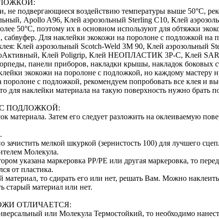
ДЛОЖКОЙ:
ти, не подвергающиеся воздействию температуры выше 50°С, ре
ольный, Apollo A96, Клей аэрозольный Sterling C10, Клей аэрозол
олее 50°С, поэтому их в основном используют для обтяжки экок
ы, сабвуфер. Для наклейки экокожи на поролоне с подложкой н
ея: Клей аэрозольный Scotch-Weld 3M 90, Клей аэрозольный Ste
оАктивный, Клей Poligrip, Клей НЕОПЛАСТИК 3P-C, Клей SAR 
орпеды, панели приборов, накладки крышы, накладок боковых ст
клейки экокожи на поролоне с подложкой, но каждому мастеру н
 поролоне с подложкой, рекомендуем попробовать все клея и вы
, то для наклейки материала на такую поверхность нужно брать
 С ПОДЛОЖКОЙ:
к материала. Затем его следует разложить на оклеиваемую пове
.
 зачистить мелкой шкуркой (зернистость 100) для лучшего сцеп
ителем Молекула.
отором указана маркеровка PP/PE или другая маркеровка, то пер
ся от пластика.
й материал, то сдирать его или нет, решать Вам. Можно наклеит
ь старый материал или нет.
ОЖИ ОТЛИЧАЕТСЯ:
версальный или Молекула Термостойкий, то необходимо нанести