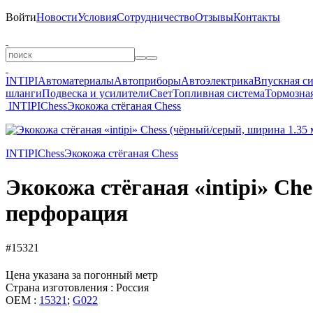
Войти
Новости
Условия
Сотрудничество
Отзывы
Контакты
INTIPI
Автоматериалы
Автоприборы
Автоэлектрика
Впускная с
шланги
Подвеска и усилители
Свет
Топливная система
Тормозная
INTIPI
Chess
Экокожа стёганая Chess
INTIPI
Chess
Экокожа стёганая Chess
Экокожа стёганая «intipi» Ch
перфорация
#15321
Цена указана за погонный метр
Страна изготовления : Россия
OEM :
15321
;
G022