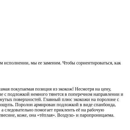
ом исполнении, мы ее заменим. Чтобы сориентироваться, как
амая покупаемая позиция из экокож! Несмотря на цену,
не с подложкой немного тянется в поперечном направлении и
гнутых поверхностей. Главный плюс экокожи на поролоне с
а ощупь. Поролон армирован подложкой в виде спанбонда,
 а следовательно помогает приклеить её на рабочую
весине, коже, она «тёплая». Воздухо- и паропроницаема.