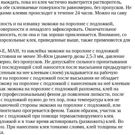
 выждать, пока из клея частично выветрится растворитель,
а обе склеиваемые поверхности равномерно, без пропусков. Не
кими клеями происходит в течение 24 часов. Можно на саму
ность и на изнанку экокожи на поролоне с подложкой,
 поверхности и ненадолго зафиксировать. Окончательное
носить, если она и так хорошо приклеивается. Внимание, со
 аэрозольные клея, приведенные выше, также применяются для
E, MAH, то наклейка экокожи на поролоне с подложкой
тояния не менее 30-40см (диаметр дюзы 2,5-3 мм, давление
мерно, без пропусков. Не допускайте сильного пропитывания
дый последующий слой наносится после высыхания предыдущего
есенным на нее клеевым слоем) укладывается на рабочую
же на поролоне с подложкой после высыхания не обладает
экокожу на поролоне с подложкой с нанесенным на неё клеевым
ак экокожа на поролоне с подложкой разложена, клей на
м (профессиональным) феном до появления липкости, после
с подложкой нужно до тех пор, пока температура клея не
знаночной стороны экокожи на поролоне с подложкой, или
лнительно прогревается феном. Таким образом, участок за
оне с подложкой при помощи термоактивируемого клея.
дложкой и в тоже время активировать (разжижить) клей. Во
но. При нанесении клея тонкими слоями, клей толщины не
а.