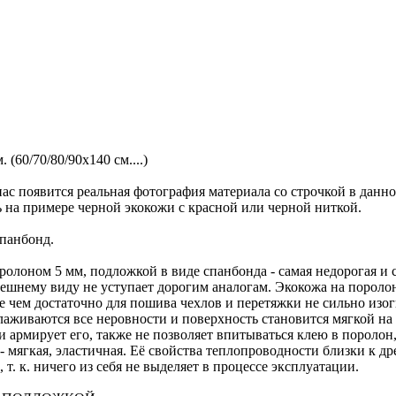
 (60/70/80/90х140 см....)
ас появится реальная фотография материала со строчкой в данн
ь на примере черной экокожи с красной или черной ниткой.
спанбонд.
олоном 5 мм, подложкой в виде спанбонда - самая недорогая и с
нешнему виду не уступает дорогим аналогам. Экокожа на пороло
ее чем достаточно для пошива чехлов и перетяжки не сильно изо
глаживаются все неровности и поверхность становится мягкой н
 армирует его, также не позволяет впитываться клею в поролон,
мягкая, эластичная. Её свойства теплопроводности близки к дре
т. к. ничего из себя не выделяет в процессе эксплуатации.