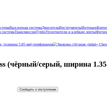
истема
Выхлопная система
Двигатель
Инструменты
Интерьер
Крепе
 система
Трансмиссия
Турбо
Уплотнители и клейкие ленты
Фитин
ess (чёрный/серый, ширина 1.35
Сообщить о поступлении