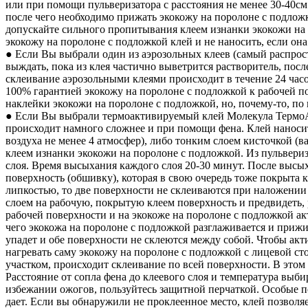
или при помощи пульверизатора с расстояния не менее 30-40см 
после чего необходимо прижать экокожу на поролоне с подложк
допускайте сильного пропитывания клеем изнанки экокожи на
экокожу на поролоне с подложкой клей и не наносить, если она
● Если Вы выбрали один из аэрозольных клеев (самый распрос
выждать, пока из клея частично выветрится растворитель, пос
склеивание аэрозольными клеями происходит в течение 24 часо
100% гарантией экокожу на поролоне с подложкой к рабочей п
наклейки экокожи на поролоне с подложкой, но, почему-то, по
● Если Вы выбрали термоактивируемый клей Молекула ТермоА
происходит намного сложнее и при помощи фена. Клей наноситс
воздуха не менее 4 атмосфер), либо тонким слоем кисточкой (
клеем изнанки экокожи на поролоне с подложкой. Из пульвери
слоя. Время высыхания каждого слоя 20-30 минут. После высых
поверхность (обшивку), которая в свою очередь тоже покрыта 
липкостью, то две поверхности не склеиваются при наложении 
слоем на рабочую, покрытую клеем поверхность и предвидеть, 
рабочей поверхности и на экокоже на поролоне с подложкой 
чего экокожа на поролоне с подложкой разглаживается и прижи
упадет и обе поверхности не склеются между собой. Чтобы акт
нагревать саму экокожу на поролоне с подложкой с лицевой ст
участком, происходит склеивание по всей поверхности. В это
Расстояние от сопла фена до клеевого слоя и температура выби
избежании ожогов, пользуйтесь защитной перчаткой. Особые п
дает. Если вы обнаружили не проклеенное место, клей позволя