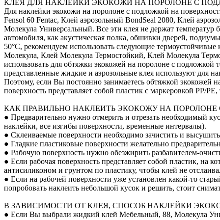
КЛЕЯ ДЛЯ НАКЛЕЙКИ ЭКОКОЖИ НА ПОРОЛОНЕ С ПО
Для наклейки экокожи на поролоне с подложкой на поверхнос
Fensol 60 Fentac, Клей аэрозольный BondSeal 2080, Клей аэроз
Молекула Универсальный. Все эти клея не держат температур б
автомобиля, как акустическая полка, обшивки дверей, подиум
50°С, рекомендуем использовать следующие термоустойчивые кл
Молекула, Клей Молекула Термостойкий, Клей Молекула Терм
использовать для обтяжки экокожей на поролоне с подложкой т
представленные жидкие и аэрозольные клея используют для на
Поэтому, если Вы постоянно занимаетесь обтяжкой экокожей на
поверхность представляет собой пластик с маркеровкой PP/PE
КАК ПРАВИЛЬНО НАКЛЕИТЬ ЭКОКОЖУ НА ПОРОЛОНЕ
● Предварительно нужно отмерить и отрезать необходимый кусо
наклейки, все изгибы поверхности, временные интервалы).
● Склеиваемые поверхности необходимо зачистить и высушить
● Гладкие пластиковые поверхности желательно предварительно
● Рабочую поверхность нужно обезжирить разбавителем-очист
● Если рабочая поверхность представляет собой пластик, на к
антисиликоном и грунтом по пластику, чтобы клей не отслаивал
● Если на рабочей поверхности уже установлен какой-то стары
попробовать наклеить небольшой кусок и решить, стоит снимат
В ЗАВИСИМОСТИ ОТ КЛЕЯ, СПОСОБ НАКЛЕЙКИ ЭКОК
● Если Вы выбрали жидкий клей Мебельный, 88, Молекула Уни