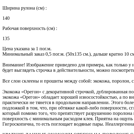
Ширина рулона (см) :
140
Рабочая поверхность (см) :
135
Цена указана за 1 пог.м.
Минимальный заказ 0,5 пог.м. (50х135 см.), дальше кратно 10 см.
Внимание! Изображение приведено для примера, как только у н
будет выглядеть строчка в действительности, можно посмотрет
Все слои склеены и прошиты между собой: экокожа, поролон, 
Экокожа «Орегон» с декоративной строчкой, дублированная пор
экокожа «Орегон» обладает хорошей износостойкостью, а по в
практически не тянется в продольном направлении. Этого бол
подложкой в том, что, при обтяжке какой-либо поверхности, с
который помимо того, что препятствует разрушению поролона и
поверхность с минимальным расходом клея. Приятна на ощупь - 
Гигроскопична, то есть поглощает водяные пары. Неаллергенна, 