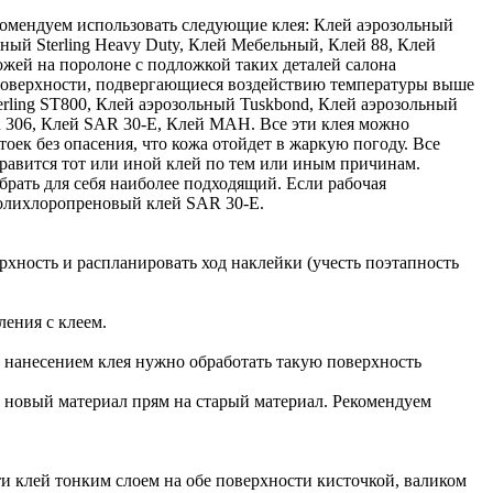
комендуем использовать следующие клея: Клей аэрозольный
ьный Sterling Heavy Duty, Клей Мебельный, Клей 88, Клей
ожей на поролоне с подложкой таких деталей салона
а поверхности, подвергающиеся воздействию температуры выше
rling ST800, Клей аэрозольный Tuskbond, Клей аэрозольный
306, Клей SAR 30-E, Клей MAH. Все эти клея можно
оек без опасения, что кожа отойдет в жаркую погоду. Все
равится тот или иной клей по тем или иным причинам.
брать для себя наиболее подходящий. Если рабочая
 полихлоропреновый клей SAR 30-E.
рхность и распланировать ход наклейки (учесть поэтапность
ления с клеем.
ед нанесением клея нужно обработать такую поверхность
ь новый материал прям на старый материал. Рекомендуем
 клей тонким слоем на обе поверхности кисточкой, валиком