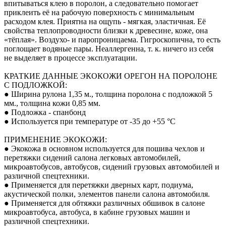
впитываться клею в поролон, а следовательно помогает
приклеить её на рабочую поверхность с минимальным
расходом клея. Приятна на ощупь - мягкая, эластичная. Её
свойства теплопроводности близки к древесине, коже, она
«тёплая». Воздухо- и паропроницаема. Гигроскопична, то есть
поглощает водяные пары. Неаллергенна, т. к. ничего из себя
не выделяет в процессе эксплуатации.
КРАТКИЕ ДАННЫЕ ЭКОКОЖИ ОРЕГОН НА ПОРОЛОНЕ
С ПОДЛОЖКОЙ:
● Ширина рулона 1,35 м., толщина поролона с подложкой 5
мм., толщина кожи 0,85 мм.
● Подложка - спанбонд
● Используется при температуре от -35 до +55 °С
ПРИМЕНЕНИЕ ЭКОКОЖИ:
● Экокожа в основном используется для пошива чехлов и
перетяжки сидений салона легковых автомобилей,
микроавтобусов, автобусов, сидений грузовых автомобилей и
различной спецтехники.
● Применяется для перетяжки дверных карт, подиума,
акустической полки, элементов панели салона автомобиля.
● Применяется для обтяжки различных обшивок в салоне
микроавтобуса, автобуса, в кабине грузовых машин и
различной спецтехники.