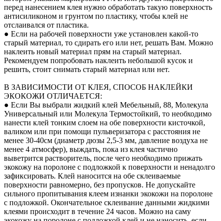
перед нанесением клея нужно обработать такую поверхность
антисиликоном и грунтом по пластику, чтобы клей не
отслаивался от пластика.
● Если на рабочей поверхности уже установлен какой-то
старый материал, то сдирать его или нет, решать Вам. Можно
наклеить новый материал прям на старый материал.
Рекомендуем попробовать наклеить небольшой кусок и
решить, стоит снимать старый материал или нет.
В ЗАВИСИМОСТИ ОТ КЛЕЯ, СПОСОБ НАКЛЕЙКИ
ЭКОКОЖИ ОТЛИЧАЕТСЯ:
● Если Вы выбрали жидкий клей Мебельный, 88, Молекула
Универсальный или Молекула Термостойкий, то необходимо
нанести клей тонким слоем на обе поверхности кисточкой,
валиком или при помощи пульверизатора с расстояния не
менее 30-40см (диаметр дюзы 2,5-3 мм, давление воздуха не
менее 4 атмосфер), выждать, пока из клея частично
выветрится растворитель, после чего необходимо прижать
экокожу на поролоне с подложкой к поверхности и ненадолго
зафиксировать. Клей наносится на обе склеиваемые
поверхности равномерно, без пропусков. Не допускайте
сильного пропитывания клеем изнанки экокожи на поролоне
с подложкой. Окончательное склеивание данными жидкими
клеями происходит в течение 24 часов. Можно на саму
экокожу на поролоне с подложкой клей и не наносить, если