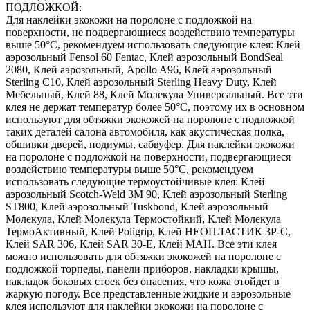
ПОДЛОЖКОЙ:
Для наклейки экокожи на поролоне с подложкой на
поверхности, не подвергающиеся воздействию температуры
выше 50°С, рекомендуем использовать следующие клея: Клей
аэрозольный Fensol 60 Fentac, Клей аэрозольный BondSeal
2080, Клей аэрозольный, Apollo A96, Клей аэрозольный
Sterling C10, Клей аэрозольный Sterling Heavy Duty, Клей
Мебельный, Клей 88, Клей Молекула Универсальный. Все эти
клея не держат температур более 50°С, поэтому их в основном
используют для обтяжки экокожей на поролоне с подложкой
таких деталей салона автомобиля, как акустическая полка,
обшивки дверей, подиумы, сабвуфер. Для наклейки экокожи
на поролоне с подложкой на поверхности, подвергающиеся
воздействию температуры выше 50°С, рекомендуем
использовать следующие термоустойчивые клея: Клей
аэрозольный Scotch-Weld 3M 90, Клей аэрозольный Sterling
ST800, Клей аэрозольный Tuskbond, Клей аэрозольный
Молекула, Клей Молекула Термостойкий, Клей Молекула
ТермоАктивный, Клей Poligrip, Клей НЕОПЛАСТИК 3P-C,
Клей SAR 306, Клей SAR 30-E, Клей MAH. Все эти клея
можно использовать для обтяжки экокожей на поролоне с
подложкой торпеды, панели приборов, накладки крышы,
накладок боковых стоек без опасения, что кожа отойдет в
жаркую погоду. Все представленные жидкие и аэрозольные
клея используют для наклейки экокожи на поролоне с