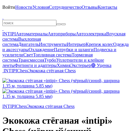
Войти
Новости
Условия
Сотрудничество
Отзывы
Контакты
INTIPI
Автоматериалы
Автоприборы
Автоэлектрика
Впускная
система
Выхлопная
система
Двигатель
Инструменты
Интерьер
Крепеж колес
Одежда
и аксессуары
Охлаждение
Патрубки и шланги
Подвеска и
усилители
Свет
Топливная система
Тормозная
система
Трансмиссия
Турбо
Уплотнители и клейкие
ленты
Фитинги и адаптеры
Химия
Экстерьер
🔴 Уценка
INTIPI
Chess
Экокожа стёганая Chess
INTIPI
Chess
Экокожа стёганая Chess
Экокожа стёганая «intipi»