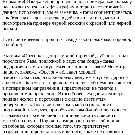
Внимание! Изображение приведено для примера, как только у
нас появится реальная фотография материала со строчкой в
данном исполнении, мы ее заменим. Чтобы сориентироваться,
как будет выглядеть строчка в действительности, можно
посмотреть на примере черной экокожи с красной или черной
ниткой.
Все слои склеены и прошиты между собой: экокожа, поролон,
спанбонд.
Экокожа «Орегон» с декоративной строчкой, дублированная
поролоном 5 мм, подложкой в виде спанбонда - самая
недорогая и самая покупаемая позиция из экокож! Несмотря
на цену, экокожа «Орегон» обладает хорошей
износостойкостью, а по внешнему виду не уступает дорогим
аналогам. Экокожа на поролоне с подложкой немного тянется
в поперечном направлении и практически не тянется в
продольном направлении. Этого более чем достаточно для
пошива чехлов и перетяжки не сильно изогнутых
поверхностей. Главный плюс экокожи на поролоне с
подложкой в том, что, при обтяжке какой-либо поверхности,
сглаживаются все неровности и поверхность становится
мягкой на ощупь. Поролон армирован подложкой в виде
спанбонда, который помимо того, что препятствует
разрушению поролона и армирует его, также не позволяет