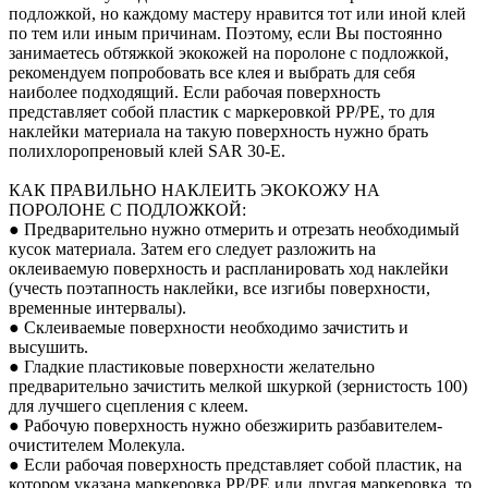
подложкой, но каждому мастеру нравится тот или иной клей
по тем или иным причинам. Поэтому, если Вы постоянно
занимаетесь обтяжкой экокожей на поролоне с подложкой,
рекомендуем попробовать все клея и выбрать для себя
наиболее подходящий. Если рабочая поверхность
представляет собой пластик с маркеровкой PP/PE, то для
наклейки материала на такую поверхность нужно брать
полихлоропреновый клей SAR 30-E.
КАК ПРАВИЛЬНО НАКЛЕИТЬ ЭКОКОЖУ НА
ПОРОЛОНЕ С ПОДЛОЖКОЙ:
● Предварительно нужно отмерить и отрезать необходимый
кусок материала. Затем его следует разложить на
оклеиваемую поверхность и распланировать ход наклейки
(учесть поэтапность наклейки, все изгибы поверхности,
временные интервалы).
● Склеиваемые поверхности необходимо зачистить и
высушить.
● Гладкие пластиковые поверхности желательно
предварительно зачистить мелкой шкуркой (зернистость 100)
для лучшего сцепления с клеем.
● Рабочую поверхность нужно обезжирить разбавителем-
очистителем Молекула.
● Если рабочая поверхность представляет собой пластик, на
котором указана маркеровка PP/PE или другая маркеровка, то