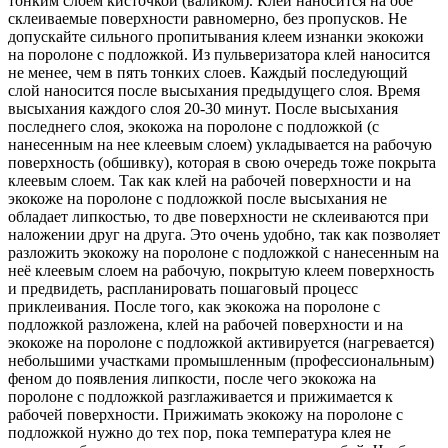
тонким слоем кисточкой (валиком). Клей наносится на обе
склеиваемые поверхности равномерно, без пропусков. Не
допускайте сильного пропитывания клеем изнанки экокожи
на поролоне с подложкой. Из пульверизатора клей наносится
не менее, чем в пять тонких слоев. Каждый последующий
слой наносится после высыхания предыдущего слоя. Время
высыхания каждого слоя 20-30 минут. После высыхания
последнего слоя, экокожа на поролоне с подложкой (с
нанесенным на нее клеевым слоем) укладывается на рабочую
поверхность (обшивку), которая в свою очередь тоже покрыта
клеевым слоем. Так как клей на рабочей поверхности и на
экокоже на поролоне с подложкой после высыхания не
обладает липкостью, то две поверхности не склеиваются при
наложении друг на друга. Это очень удобно, так как позволяет
разложить экокожу на поролоне с подложкой с нанесенным на
неё клеевым слоем на рабочую, покрытую клеем поверхность
и предвидеть, распланировать пошаговый процесс
приклеивания. После того, как экокожа на поролоне с
подложкой разложена, клей на рабочей поверхности и на
экокоже на поролоне с подложкой активируется (нагревается)
небольшими участками промышленным (профессиональным)
феном до появления липкости, после чего экокожа на
поролоне с подложкой разглаживается и прижимается к
рабочей поверхности. Прижимать экокожу на поролоне с
подложкой нужно до тех пор, пока температура клея не