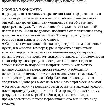
произошло прочное склеивание двух поверхностей.
УХОД ЗА ЭКОКОЖЕЙ:
● Для удаления бытовых загрязнений (чай, кофе, сок, пыль и
т.д.) поверхность экокожи нужно обработать увлажненной
мягкой тканью легкими движениями, затем обязательно
протереть насухо. Таким же способом удаляются пыльный
налет и грязь. Если не удалось избавится от загрязнения сразу,
допускается использование 40-50% спиртово-водного
раствора или нашатырного спирта.
● Со временем кожаная обивка под воздействием солнечных
лучей, влажности, температуры и прочего воздействия
усыхает, теряет эластичность и внешний вид, вытирается,
вытягивается или начинает рваться по швам, а на поверхности
кожи образуются трещины, которые забиваются грязью.
Чтобы избежать подобных неприятностей и как можно
дольше сохранить целостность экокожи, необходимо
использовать специальное средство для ухода за экокожей —
кондиционер для экокожи. Обрабатывать экокожу таким
средством нужно раз в месяц летом и раз в три месяца зимой.
● Категорически не рекомендуется оставлять экокожу мокрой
после процедур ухода и чистки. Это приведёт к частичному
разрушению полимерной плёнки, и, как следствие, к
преждевременной потере первоначального внешнего вида
экокожи.