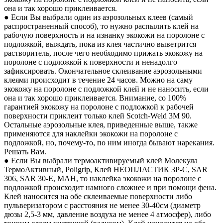
она и так хорошо приклеивается.
● Если Вы выбрали один из аэрозольных клеев (самый
распространенный способ), то нужно распылить клей на
рабочую поверхность и на изнанку экокожи на поролоне с
подложкой, выждать, пока из клея частично выветрится
растворитель, после чего необходимо прижать экокожу на
поролоне с подложкой к поверхности и ненадолго
зафиксировать. Окончательное склеивание аэрозольными
клеями происходит в течение 24 часов. Можно на саму
экокожу на поролоне с подложкой клей и не наносить, если
она и так хорошо приклеивается. Внимание, со 100%
гарантией экокожу на поролоне с подложкой к рабочей
поверхности приклеит только клей Scotch-Weld 3M 90.
Остальные аэрозольные клея, приведенные выше, также
применяются для наклейки экокожи на поролоне с
подложкой, но, почему-то, по ним иногда бывают нарекания.
Решать Вам.
● Если Вы выбрали термоактивируемый клей Молекула
ТермоАктивный, Poligrip, Клей НЕОПЛАСТИК 3P-C, SAR
306, SAR 30-E, MAH, то наклейка экокожи на поролоне с
подложкой происходит намного сложнее и при помощи фена.
Клей наносится на обе склеиваемые поверхности либо
пульверизатором с расстояния не менее 30-40см (диаметр
дюзы 2,5-3 мм, давление воздуха не менее 4 атмосфер), либо