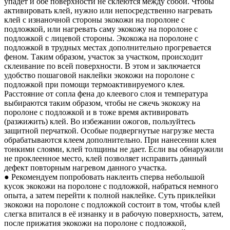
упадет и обе поверхности не склеются между собой. Чтобы
активировать клей, нужно или непосредственно нагревать
клей с изнаночной стороны экокожи на поролоне с
подложкой, или нагревать саму экокожу на поролоне с
подложкой с лицевой стороны. Экокожа на поролоне с
подложкой в трудных местах дополнительно прогревается
феном. Таким образом, участок за участком, происходит
склеивание по всей поверхности. В этом и заключается
удобство пошаговой наклейки экокожи на поролоне с
подложкой при помощи термоактивируемого клея.
Расстояние от сопла фена до клеевого слоя и температура
выбираются таким образом, чтобы не сжечь экокожу на
поролоне с подложкой и в тоже время активировать
(разжижить) клей. Во избежании ожогов, пользуйтесь
защитной перчаткой. Особые подвергнутые нагрузке места
обрабатываются клеем дополнительно. При нанесении клея
тонкими слоями, клей толщины не дает. Если вы обнаружили
не проклеенное место, клей позволяет исправить данный
дефект повторным нагревом данного участка.
● Рекомендуем попробовать наклеить сперва небольшой
кусок экокожи на поролоне с подложкой, набраться немного
опыта, а затем перейти к полной наклейке. Суть приклейки
экокожи на поролоне с подложкой состоит в том, чтобы клей
слегка впитался в её изнанку и в рабочую поверхность, затем,
после прижатия экокожи на поролоне с подложкой,