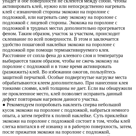
упадет и обе поверхности не склеются между собой. Чтобы
активировать клей, нужно или непосредственно нагревать
клей с изнаночной стороны экокожи на поролоне с
подложкой, или нагревать саму экокожу на поролоне с
подложкой с лицевой стороны. Экокожа на поролоне с
подложкой в трудных местах дополнительно прогревается
феном. Таким образом, участок за участком, происходит
склеивание по всей поверхности. В этом и заключается
удобство пошаговой наклейки экокожи на поролоне с
подложкой при помощи термоактивируемого клея.
Расстояние от сопла фена до клеевого слоя и температура
выбираются таким образом, чтобы не сжечь экокожу на
поролоне с подложкой и в тоже время активировать
(разжижить) клей. Во избежании ожогов, пользуйтесь
защитной перчаткой. Особые подвергнутые нагрузке места
обрабатываются клеем дополнительно. При нанесении клея
тонкими слоями, клей толщины не дает. Если вы обнаружили
не проклеенное место, клей позволяет исправить данный
дефект повторным нагревом данного участка.
● Рекомендуем попробовать наклеить сперва небольшой
кусок экокожи на поролоне с подложкой, набраться немного
опыта, а затем перейти к полной наклейке. Суть приклейки
экокожи на поролоне с подложкой состоит в том, чтобы клей
слегка впитался в её изнанку и в рабочую поверхность, затем,
после прижатия экокожи на поролоне с подложкой,