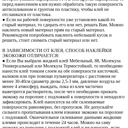
перед нанесением клея нужно обработать такую поверхность
антисиликоном и грунтом по пластику, чтобы клей не
отслаивался от пластика.
● Если на рабочей поверхности уже установлен какой-то
старый материал, то сдирать его или нет, решать Вам. Можно
наклеить новый материал прям на старый материал.
Рекомендуем попробовать наклеить небольшой кусок и
решить, стоит снимать старый материал или нет.
В ЗАВИСИМОСТИ ОТ КЛЕЯ, СПОСОБ НАКЛЕЙКИ
ЭКОКОЖИ ОТЛИЧАЕТСЯ:
● Если Вы выбрали жидкий клей Мебельный, 88, Молекула
Универсальный или Молекула Термостойкий, то необходимо
нанести клей тонким слоем на обе поверхности кисточкой,
валиком или при помощи пульверизатора с расстояния не
менее 30-40см (диаметр дюзы 2,5-3 мм, давление воздуха не
менее 4 атмосфер), выждать, пока из клея частично
выветрится растворитель, после чего необходимо прижать
экокожу на поролоне с подложкой к поверхности и ненадолго
зафиксировать. Клей наносится на обе склеиваемые
поверхности равномерно, без пропусков. Не допускайте
сильного пропитывания клеем изнанки экокожи на поролоне
с подложкой. Окончательное склеивание данными жидкими
клеями происходит в течение 24 часов. Можно на саму
экокожу на поролоне с подложкой клей и не наносить, если