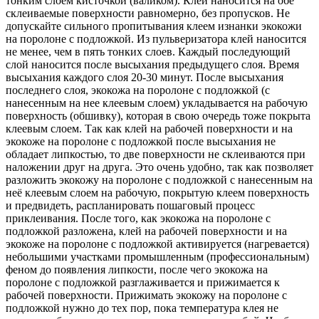
тонким слоем кисточкой (валиком). Клей наносится на обе
склеиваемые поверхности равномерно, без пропусков. Не
допускайте сильного пропитывания клеем изнанки экокожи
на поролоне с подложкой. Из пульверизатора клей наносится
не менее, чем в пять тонких слоев. Каждый последующий
слой наносится после высыхания предыдущего слоя. Время
высыхания каждого слоя 20-30 минут. После высыхания
последнего слоя, экокожа на поролоне с подложкой (с
нанесенным на нее клеевым слоем) укладывается на рабочую
поверхность (обшивку), которая в свою очередь тоже покрыта
клеевым слоем. Так как клей на рабочей поверхности и на
экокоже на поролоне с подложкой после высыхания не
обладает липкостью, то две поверхности не склеиваются при
наложении друг на друга. Это очень удобно, так как позволяет
разложить экокожу на поролоне с подложкой с нанесенным на
неё клеевым слоем на рабочую, покрытую клеем поверхность
и предвидеть, распланировать пошаговый процесс
приклеивания. После того, как экокожа на поролоне с
подложкой разложена, клей на рабочей поверхности и на
экокоже на поролоне с подложкой активируется (нагревается)
небольшими участками промышленным (профессиональным)
феном до появления липкости, после чего экокожа на
поролоне с подложкой разглаживается и прижимается к
рабочей поверхности. Прижимать экокожу на поролоне с
подложкой нужно до тех пор, пока температура клея не