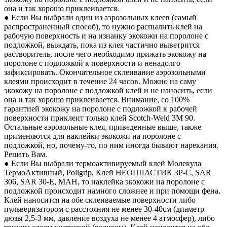
она и так хорошо приклеивается.
● Если Вы выбрали один из аэрозольных клеев (самый
распространенный способ), то нужно распылить клей на
рабочую поверхность и на изнанку экокожи на поролоне с
подложкой, выждать, пока из клея частично выветрится
растворитель, после чего необходимо прижать экокожу на
поролоне с подложкой к поверхности и ненадолго
зафиксировать. Окончательное склеивание аэрозольными
клеями происходит в течение 24 часов. Можно на саму
экокожу на поролоне с подложкой клей и не наносить, если
она и так хорошо приклеивается. Внимание, со 100%
гарантией экокожу на поролоне с подложкой к рабочей
поверхности приклеит только клей Scotch-Weld 3M 90.
Остальные аэрозольные клея, приведенные выше, также
применяются для наклейки экокожи на поролоне с
подложкой, но, почему-то, по ним иногда бывают нарекания.
Решать Вам.
● Если Вы выбрали термоактивируемый клей Молекула
ТермоАктивный, Poligrip, Клей НЕОПЛАСТИК 3P-C, SAR
306, SAR 30-E, MAH, то наклейка экокожи на поролоне с
подложкой происходит намного сложнее и при помощи фена.
Клей наносится на обе склеиваемые поверхности либо
пульверизатором с расстояния не менее 30-40см (диаметр
дюзы 2,5-3 мм, давление воздуха не менее 4 атмосфер), либо