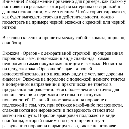
Внимание! Изображение приведено для примера, как только у
нас появится реальная фотография материала со строчкой в
данном исполнении, мы ее заменим. Чтобы сориентироваться,
как будет выглядеть строчка в действительности, можно
посмотреть на примере черной экокожи с красной или черной
ниткой.
Все слои склеены и прошиты между собой: экокожа, поролон,
спанбонд.
Экокожа «Орегон» с декоративной строчкой, дублированная
поролоном 5 мм, подложкой в виде спанбонда - самая
недорогая и самая покупаемая позиция из экокож! Несмотря
на цену, экокожа «Орегон» обладает хорошей
износостойкостью, а по внешнему виду не уступает дорогим
аналогам. Экокожа на поролоне с подложкой немного тянется
в поперечном направлении и практически не тянется в
продольном направлении. Этого более чем достаточно для
пошива чехлов и перетяжки не сильно изогнутых
поверхностей. Главный плюс экокожи на поролоне с
подложкой в том, что, при обтяжке какой-либо поверхности,
сглаживаются все неровности и поверхность становится
мягкой на ощупь. Поролон армирован подложкой в виде
спанбонда, который помимо того, что препятствует
разрушению поролона и армирует его, также не позволяет