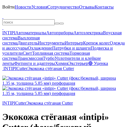
Войти
Новости
Условия
Сотрудничество
Отзывы
Контакты
INTIPI
Автоматериалы
Автоприборы
Автоэлектрика
Впускная
система
Выхлопная
система
Двигатель
Инструменты
Интерьер
Крепеж колес
Одежда
и аксессуары
Охлаждение
Патрубки и шланги
Подвеска и
усилители
Свет
Топливная система
Тормозная
система
Трансмиссия
Турбо
Уплотнители и клейкие
ленты
Фитинги и адаптеры
Химия
Экстерьер
🔴 Уценка
INTIPI
Cutter
Экокожа стёганая Cutter
INTIPI
Cutter
Экокожа стёганая Cutter
Экокожа стёганая «intipi»