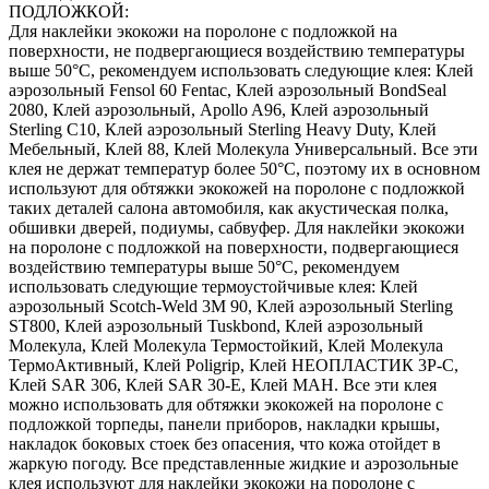
ПОДЛОЖКОЙ:
Для наклейки экокожи на поролоне с подложкой на
поверхности, не подвергающиеся воздействию температуры
выше 50°С, рекомендуем использовать следующие клея: Клей
аэрозольный Fensol 60 Fentac, Клей аэрозольный BondSeal
2080, Клей аэрозольный, Apollo A96, Клей аэрозольный
Sterling C10, Клей аэрозольный Sterling Heavy Duty, Клей
Мебельный, Клей 88, Клей Молекула Универсальный. Все эти
клея не держат температур более 50°С, поэтому их в основном
используют для обтяжки экокожей на поролоне с подложкой
таких деталей салона автомобиля, как акустическая полка,
обшивки дверей, подиумы, сабвуфер. Для наклейки экокожи
на поролоне с подложкой на поверхности, подвергающиеся
воздействию температуры выше 50°С, рекомендуем
использовать следующие термоустойчивые клея: Клей
аэрозольный Scotch-Weld 3M 90, Клей аэрозольный Sterling
ST800, Клей аэрозольный Tuskbond, Клей аэрозольный
Молекула, Клей Молекула Термостойкий, Клей Молекула
ТермоАктивный, Клей Poligrip, Клей НЕОПЛАСТИК 3P-C,
Клей SAR 306, Клей SAR 30-E, Клей MAH. Все эти клея
можно использовать для обтяжки экокожей на поролоне с
подложкой торпеды, панели приборов, накладки крышы,
накладок боковых стоек без опасения, что кожа отойдет в
жаркую погоду. Все представленные жидкие и аэрозольные
клея используют для наклейки экокожи на поролоне с