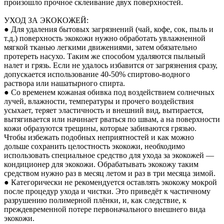
произошло прочное склеивание двух поверхностей.
УХОД ЗА ЭКОКОЖЕЙ:
● Для удаления бытовых загрязнений (чай, кофе, сок, пыль и
т.д.) поверхность экокожи нужно обработать увлажненной
мягкой тканью легкими движениями, затем обязательно
протереть насухо. Таким же способом удаляются пыльный
налет и грязь. Если не удалось избавится от загрязнения сразу,
допускается использование 40-50% спиртово-водного
раствора или нашатырного спирта.
● Со временем кожаная обивка под воздействием солнечных
лучей, влажности, температуры и прочего воздействия
усыхает, теряет эластичность и внешний вид, вытирается,
вытягивается или начинает рваться по швам, а на поверхности
кожи образуются трещины, которые забиваются грязью.
Чтобы избежать подобных неприятностей и как можно
дольше сохранить целостность экокожи, необходимо
использовать специальное средство для ухода за экокожей —
кондиционер для экокожи. Обрабатывать экокожу таким
средством нужно раз в месяц летом и раз в три месяца зимой.
● Категорически не рекомендуется оставлять экокожу мокрой
после процедур ухода и чистки. Это приведёт к частичному
разрушению полимерной плёнки, и, как следствие, к
преждевременной потере первоначального внешнего вида
экокожи.