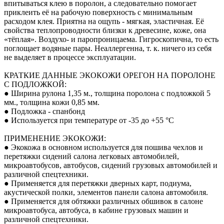
впитываться клею в поролон, а следовательно помогает
приклеить её на рабочую поверхность с минимальным
расходом клея. Приятна на ощупь - мягкая, эластичная. Её
свойства теплопроводности близки к древесине, коже, она
«тёплая». Воздухо- и паропроницаема. Гигроскопична, то есть
поглощает водяные пары. Неаллергенна, т. к. ничего из себя
не выделяет в процессе эксплуатации.
КРАТКИЕ ДАННЫЕ ЭКОКОЖИ ОРЕГОН НА ПОРОЛОНЕ
С ПОДЛОЖКОЙ:
● Ширина рулона 1,35 м., толщина поролона с подложкой 5
мм., толщина кожи 0,85 мм.
● Подложка - спанбонд
● Используется при температуре от -35 до +55 °С
ПРИМЕНЕНИЕ ЭКОКОЖИ:
● Экокожа в основном используется для пошива чехлов и
перетяжки сидений салона легковых автомобилей,
микроавтобусов, автобусов, сидений грузовых автомобилей и
различной спецтехники.
● Применяется для перетяжки дверных карт, подиума,
акустической полки, элементов панели салона автомобиля.
● Применяется для обтяжки различных обшивок в салоне
микроавтобуса, автобуса, в кабине грузовых машин и
различной спецтехники.