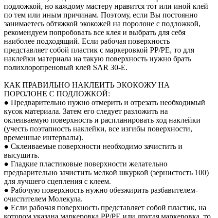
подложкой, но каждому мастеру нравится тот или иной клей
по тем или иным причинам. Поэтому, если Вы постоянно
занимаетесь обтяжкой экокожей на поролоне с подложкой,
рекомендуем попробовать все клея и выбрать для себя
наиболее подходящий. Если рабочая поверхность
представляет собой пластик с маркеровкой PP/PE, то для
наклейки материала на такую поверхность нужно брать
полихлоропреновый клей SAR 30-E.
КАК ПРАВИЛЬНО НАКЛЕИТЬ ЭКОКОЖУ НА
ПОРОЛОНЕ С ПОДЛОЖКОЙ:
● Предварительно нужно отмерить и отрезать необходимый
кусок материала. Затем его следует разложить на
оклеиваемую поверхность и распланировать ход наклейки
(учесть поэтапность наклейки, все изгибы поверхности,
временные интервалы).
● Склеиваемые поверхности необходимо зачистить и
высушить.
● Гладкие пластиковые поверхности желательно
предварительно зачистить мелкой шкуркой (зернистость 100)
для лучшего сцепления с клеем.
● Рабочую поверхность нужно обезжирить разбавителем-
очистителем Молекула.
● Если рабочая поверхность представляет собой пластик, на
котором указана маркеровка PP/PE или другая маркеровка, то