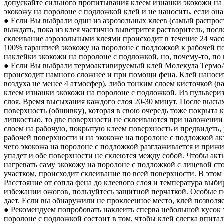
допускайте сильного пропитывания клеем изнанки экокожи на
экокожу на поролоне с подложкой клей и не наносить, если она
● Если Вы выбрали один из аэрозольных клеев (самый распрос
выждать, пока из клея частично выветрится растворитель, пос
склеивание аэрозольными клеями происходит в течение 24 часо
100% гарантией экокожу на поролоне с подложкой к рабочей п
наклейки экокожи на поролоне с подложкой, но, почему-то, по
● Если Вы выбрали термоактивируемый клей Молекула ТермоА
происходит намного сложнее и при помощи фена. Клей наноситс
воздуха не менее 4 атмосфер), либо тонким слоем кисточкой (
клеем изнанки экокожи на поролоне с подложкой. Из пульвери
слоя. Время высыхания каждого слоя 20-30 минут. После высых
поверхность (обшивку), которая в свою очередь тоже покрыта 
липкостью, то две поверхности не склеиваются при наложении 
слоем на рабочую, покрытую клеем поверхность и предвидеть, 
рабочей поверхности и на экокоже на поролоне с подложкой 
чего экокожа на поролоне с подложкой разглаживается и прижи
упадет и обе поверхности не склеются между собой. Чтобы акт
нагревать саму экокожу на поролоне с подложкой с лицевой ст
участком, происходит склеивание по всей поверхности. В это
Расстояние от сопла фена до клеевого слоя и температура выби
избежании ожогов, пользуйтесь защитной перчаткой. Особые п
дает. Если вы обнаружили не проклеенное место, клей позволя
● Рекомендуем попробовать наклеить сперва небольшой кусок э
поролоне с подложкой состоит в том, чтобы клей слегка впита