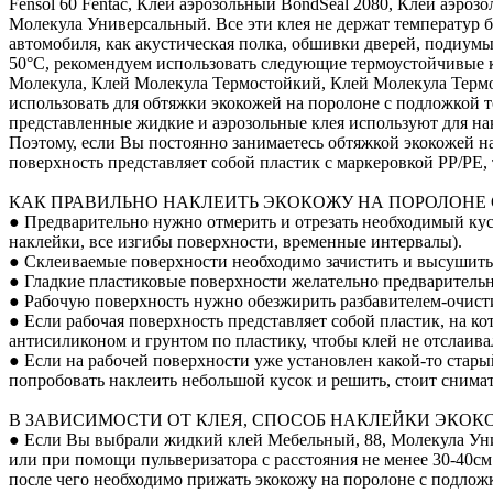
Fensol 60 Fentac, Клей аэрозольный BondSeal 2080, Клей аэроз
Молекула Универсальный. Все эти клея не держат температур б
автомобиля, как акустическая полка, обшивки дверей, подиум
50°С, рекомендуем использовать следующие термоустойчивые кл
Молекула, Клей Молекула Термостойкий, Клей Молекула Терм
использовать для обтяжки экокожей на поролоне с подложкой т
представленные жидкие и аэрозольные клея используют для на
Поэтому, если Вы постоянно занимаетесь обтяжкой экокожей на
поверхность представляет собой пластик с маркеровкой PP/PE
КАК ПРАВИЛЬНО НАКЛЕИТЬ ЭКОКОЖУ НА ПОРОЛОНЕ
● Предварительно нужно отмерить и отрезать необходимый кусо
наклейки, все изгибы поверхности, временные интервалы).
● Склеиваемые поверхности необходимо зачистить и высушить
● Гладкие пластиковые поверхности желательно предварительно
● Рабочую поверхность нужно обезжирить разбавителем-очист
● Если рабочая поверхность представляет собой пластик, на к
антисиликоном и грунтом по пластику, чтобы клей не отслаивал
● Если на рабочей поверхности уже установлен какой-то стары
попробовать наклеить небольшой кусок и решить, стоит снимат
В ЗАВИСИМОСТИ ОТ КЛЕЯ, СПОСОБ НАКЛЕЙКИ ЭКОК
● Если Вы выбрали жидкий клей Мебельный, 88, Молекула Уни
или при помощи пульверизатора с расстояния не менее 30-40см 
после чего необходимо прижать экокожу на поролоне с подложк