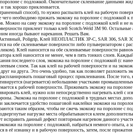
 поролоне с подложкой. Окончательное склеивание данными жид
 и так хорошо приклеивается.
траненный способ), то нужно распылить клей на рабочую поверх
ле чего необходимо прижать экокожу на поролоне с подложкой к
в. Можно на саму экокожу на поролоне с подложкой клей и не на
оверхности приклеит только клей Scotch-Weld 3M 90. Остальные
 ним иногда бывают нарекания. Решать Вам.
ктивный, Poligrip, Клей НЕОПЛАСТИК 3P-C, SAR 306, SAR 30-
я на обе склеиваемые поверхности либо пульверизатором с расс
валиком). Клей наносится на обе склеиваемые поверхности равно
затора клей наносится не менее, чем в пять тонких слоев. Каж
ания последнего слоя, экокожа на поролоне с подложкой (с нан
клеевым слоем. Так как клей на рабочей поверхности и на экоко
друг на друга. Это очень удобно, так как позволяет разложить 
распланировать пошаговый процесс приклеивания. После того, к
активируется (нагревается) небольшими участками промышленны
мается к рабочей поверхности. Прижимать экокожу на поролоне 
ивировать клей, нужно или непосредственно нагревать клей с и
ороны. Экокожа на поролоне с подложкой в трудных местах допо
м и заключается удобство пошаговой наклейки экокожи на порол
раются таким образом, чтобы не сжечь экокожу на поролоне с по
одвергнутые нагрузке места обрабатываются клеем дополнитель
ет исправить данный дефект повторным нагревом данного участк
кокожи на поролоне с подложкой, набраться немного опыта, а з
лся в её изнанку и в рабочую поверхность, затем, после прижат