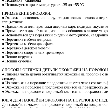
● Подложка - спанбонд
● Используется при температуре от -35 до +55 °С
ПРИМЕНЕНИЕ ЭКОКОЖИ:
● Экокожа в основном используется для пошива чехлов и пере
спецтехники.
● Применяется для перетяжки дверных карт, подиума, акустиче
● Применяется для обтяжки различных обшивок в салоне микро
● Используется для перетяжки сидений мотоциклов, квадроцик
● Перетяжка мебели для дома.
● Перетяжка мебели для офиса.
● Перетяжка детской мебели.
● Перетяжка спортивных тренажеров.
● Пошив игрушек.
● Пошив сумочек.
СПОСОБЫ ОБТЯЖКИ ДЕТАЛИ ЭКОКОЖЕЙ НА ПОРОЛОН
● Лицевая часть детали обтягивается экокожей на поролоне с
степлера.
● Из экокожи на поролоне с подложкой шьется чехол согласно ф
● Экокожа на поролоне с подложкой клеится на поверхность де
● Экокожа на поролоне с подложкой клеится на поверхность д
КЛЕЯ ДЛЯ НАКЛЕЙКИ ЭКОКОЖИ НА ПОРОЛОНЕ С ПО
Для наклейки экокожи на поролоне с подложкой на поверхнос