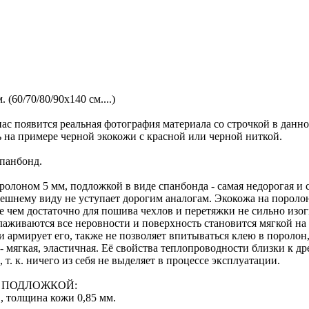
 (60/70/80/90х140 см....)
ас появится реальная фотография материала со строчкой в данн
ь на примере черной экокожи с красной или черной ниткой.
спанбонд.
олоном 5 мм, подложкой в виде спанбонда - самая недорогая и с
нешнему виду не уступает дорогим аналогам. Экокожа на пороло
ее чем достаточно для пошива чехлов и перетяжки не сильно изо
глаживаются все неровности и поверхность становится мягкой н
 армирует его, также не позволяет впитываться клею в поролон,
мягкая, эластичная. Её свойства теплопроводности близки к дре
т. к. ничего из себя не выделяет в процессе эксплуатации.
 ПОДЛОЖКОЙ:
, толщина кожи 0,85 мм.