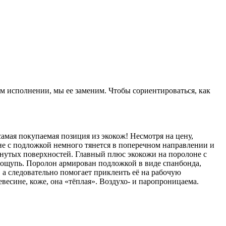
ом исполнении, мы ее заменим. Чтобы сориентироваться, как
амая покупаемая позиция из экокож! Несмотря на цену,
не с подложкой немного тянется в поперечном направлении и
гнутых поверхностей. Главный плюс экокожи на поролоне с
а ощупь. Поролон армирован подложкой в виде спанбонда,
 а следовательно помогает приклеить её на рабочую
весине, коже, она «тёплая». Воздухо- и паропроницаема.