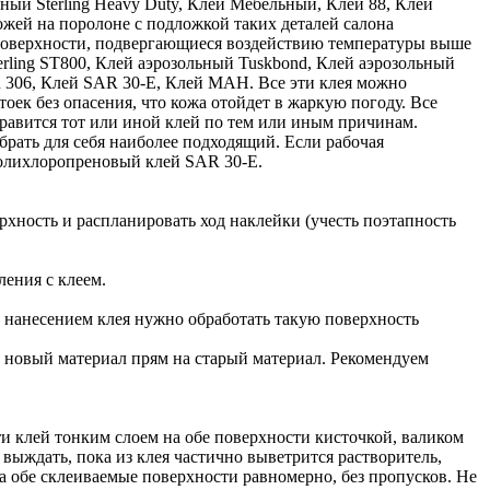
ьный Sterling Heavy Duty, Клей Мебельный, Клей 88, Клей
ожей на поролоне с подложкой таких деталей салона
а поверхности, подвергающиеся воздействию температуры выше
rling ST800, Клей аэрозольный Tuskbond, Клей аэрозольный
306, Клей SAR 30-E, Клей MAH. Все эти клея можно
оек без опасения, что кожа отойдет в жаркую погоду. Все
равится тот или иной клей по тем или иным причинам.
брать для себя наиболее подходящий. Если рабочая
 полихлоропреновый клей SAR 30-E.
рхность и распланировать ход наклейки (учесть поэтапность
ления с клеем.
ед нанесением клея нужно обработать такую поверхность
ь новый материал прям на старый материал. Рекомендуем
 клей тонким слоем на обе поверхности кисточкой, валиком
 выждать, пока из клея частично выветрится растворитель,
а обе склеиваемые поверхности равномерно, без пропусков. Не