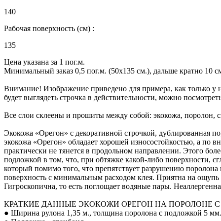
140
Рабочая поверхность (см) :
135
Цена указана за 1 пог.м.
Минимальный заказ 0,5 пог.м. (50х135 см.), дальше кратно 10 см.
Внимание! Изображение приведено для примера, как только у н
будет выглядеть строчка в действительности, можно посмотрет
Все слои склеены и прошиты между собой: экокожа, поролон, 
Экокожа «Орегон» с декоративной строчкой, дублированная пор
экокожа «Орегон» обладает хорошей износостойкостью, а по в
практически не тянется в продольном направлении. Этого бол
подложкой в том, что, при обтяжке какой-либо поверхности, с
который помимо того, что препятствует разрушению поролона и
поверхность с минимальным расходом клея. Приятна на ощупь - 
Гигроскопична, то есть поглощает водяные пары. Неаллергенна, 
КРАТКИЕ ДАННЫЕ ЭКОКОЖИ ОРЕГОН НА ПОРОЛОНЕ С
● Ширина рулона 1,35 м., толщина поролона с подложкой 5 мм.