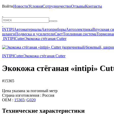
Войти
Новости
Условия
Сотрудничество
Отзывы
Контакты
INTIPI
Автоматериалы
Автоприборы
Автоэлектрика
Впускная с
шланги
Подвеска и усилители
Свет
Топливная система
Тормозная
INTIPI
Cutter
Экокожа стёганая Cutter
INTIPI
Cutter
Экокожа стёганая Cutter
Экокожа стёганая «intipi» Cu
#15365
Цена указана за погонный метр
Страна изготовления : Россия
OEM :
15365
;
G020
Технические характеристики