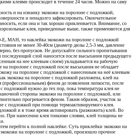
кими клеями происходит в течение 24 часов. Можно на саму
ность и на изнанку экокожи на поролоне с подложкой,
 поверхности и ненадолго зафиксировать. Окончательное
носить, если она и так хорошо приклеивается. Внимание, со
 аэрозольные клея, приведенные выше, также применяются для
E, MAH, то наклейка экокожи на поролоне с подложкой
тояния не менее 30-40см (диаметр дюзы 2,5-3 мм, давление
мерно, без пропусков. Не допускайте сильного пропитывания
дый последующий слой наносится после высыхания предыдущего
есенным на нее клеевым слоем) укладывается на рабочую
же на поролоне с подложкой после высыхания не обладает
экокожу на поролоне с подложкой с нанесенным на неё клеевым
ак экокожа на поролоне с подложкой разложена, клей на
м (профессиональным) феном до появления липкости, после
с подложкой нужно до тех пор, пока температура клея не
знаночной стороны экокожи на поролоне с подложкой, или
лнительно прогревается феном. Таким образом, участок за
оне с подложкой при помощи термоактивируемого клея.
дложкой и в тоже время активировать (разжижить) клей. Во
но. При нанесении клея тонкими слоями, клей толщины не
а.
атем перейти к полной наклейке. Суть приклейки экокожи на
ия экокожи на поролоне с подложкой, произошло прочное