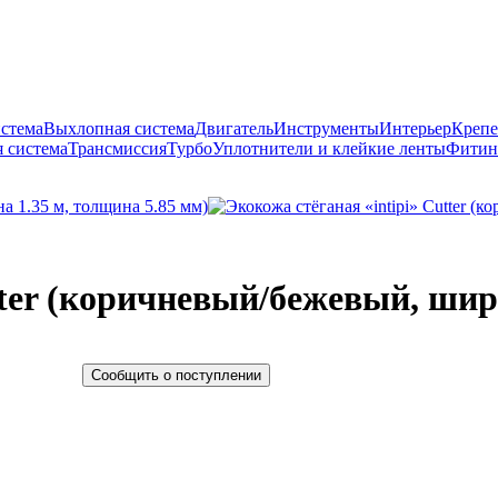
истема
Выхлопная система
Двигатель
Инструменты
Интерьер
Крепе
 система
Трансмиссия
Турбо
Уплотнители и клейкие ленты
Фитин
tter (коричневый/бежевый, шир
Сообщить о поступлении