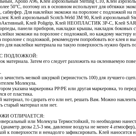
ольный, Apollo A96, Клей аэрозольный Sterling C10, Клей аэрозол
олее 50°С, поэтому их в основном используют для обтяжки экок
ы, сабвуфер. Для наклейки экокожи на поролоне с подложкой н
ея: Клей аэрозольный Scotch-Weld 3M 90, Клей аэрозольный Ste
оАктивный, Клей Poligrip, Клей НЕОПЛАСТИК 3P-C, Клей SAR 
орпеды, панели приборов, накладки крышы, накладок боковых ст
клейки экокожи на поролоне с подложкой, но каждому мастеру н
 поролоне с подложкой, рекомендуем попробовать все клея и вы
, то для наклейки материала на такую поверхность нужно брать
 С ПОДЛОЖКОЙ:
к материала. Затем его следует разложить на оклеиваемую пове
.
 зачистить мелкой шкуркой (зернистость 100) для лучшего сцеп
ителем Молекула.
отором указана маркеровка PP/PE или другая маркеровка, то пер
ся от пластика.
й материал, то сдирать его или нет, решать Вам. Можно наклеит
ь старый материал или нет.
ОЖИ ОТЛИЧАЕТСЯ:
версальный или Молекула Термостойкий, то необходимо нанести
(диаметр дюзы 2,5-3 мм, давление воздуха не менее 4 атмосфер),
ой к поверхности и ненадолго зафиксировать. Клей наносится н