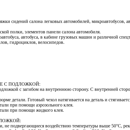
тяжки сидений салона легковых автомобилей, микроавтобусов, а
ской полки, элементов панели салона автомобиля.
автобуса, автобуса, в кабине грузовых машин и различной спец
лов, гидроциклов, велосипедов.
Е С ПОДЛОЖКОЙ:
 подложкой с загибом на внутреннюю сторону. С внутренней сто
орме детали. Готовый чехол натягивается на деталь и стягивает
тали при помощи аэрозольного клея.
етали при помощи жидкого клея.
ДЛОЖКОЙ:
ти, не подвергающиеся воздействию температуры выше 50°С, ре