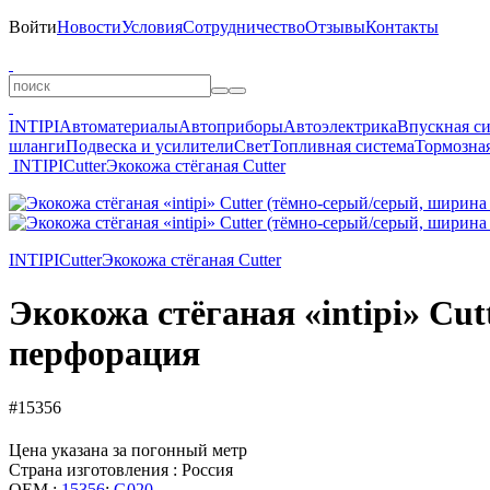
Войти
Новости
Условия
Сотрудничество
Отзывы
Контакты
INTIPI
Автоматериалы
Автоприборы
Автоэлектрика
Впускная с
шланги
Подвеска и усилители
Свет
Топливная система
Тормозная
INTIPI
Cutter
Экокожа стёганая Cutter
INTIPI
Cutter
Экокожа стёганая Cutter
Экокожа стёганая «intipi» Cut
перфорация
#15356
Цена указана за погонный метр
Страна изготовления : Россия
OEM :
15356
;
G020