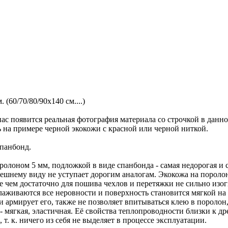
 (60/70/80/90х140 см....)
ас появится реальная фотография материала со строчкой в данн
ь на примере черной экокожи с красной или черной ниткой.
спанбонд.
олоном 5 мм, подложкой в виде спанбонда - самая недорогая и с
нешнему виду не уступает дорогим аналогам. Экокожа на пороло
ее чем достаточно для пошива чехлов и перетяжки не сильно изо
глаживаются все неровности и поверхность становится мягкой н
 армирует его, также не позволяет впитываться клею в поролон,
мягкая, эластичная. Её свойства теплопроводности близки к дре
т. к. ничего из себя не выделяет в процессе эксплуатации.