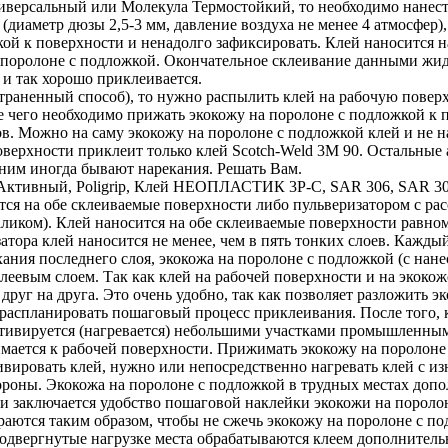
версальный или Молекула Термостойкий, то необходимо нанести
(диаметр дюзы 2,5-3 мм, давление воздуха не менее 4 атмосфер),
ой к поверхности и ненадолго зафиксировать. Клей наносится н
 поролоне с подложкой. Окончательное склеивание данными жид
 и так хорошо приклеивается.
траненный способ), то нужно распылить клей на рабочую поверх
ле чего необходимо прижать экокожу на поролоне с подложкой к
в. Можно на саму экокожу на поролоне с подложкой клей и не на
оверхности приклеит только клей Scotch-Weld 3M 90. Остальные
 ним иногда бывают нарекания. Решать Вам.
ктивный, Poligrip, Клей НЕОПЛАСТИК 3P-C, SAR 306, SAR 30-
я на обе склеиваемые поверхности либо пульверизатором с расс
валиком). Клей наносится на обе склеиваемые поверхности равно
затора клей наносится не менее, чем в пять тонких слоев. Каж
ания последнего слоя, экокожа на поролоне с подложкой (с нан
клеевым слоем. Так как клей на рабочей поверхности и на экоко
друг на друга. Это очень удобно, так как позволяет разложить 
распланировать пошаговый процесс приклеивания. После того, к
активируется (нагревается) небольшими участками промышленны
мается к рабочей поверхности. Прижимать экокожу на поролоне 
ивировать клей, нужно или непосредственно нагревать клей с и
ороны. Экокожа на поролоне с подложкой в трудных местах допо
м и заключается удобство пошаговой наклейки экокожи на порол
раются таким образом, чтобы не сжечь экокожу на поролоне с по
одвергнутые нагрузке места обрабатываются клеем дополнитель