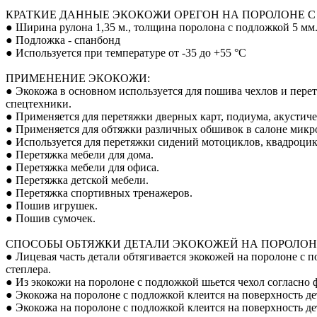
КРАТКИЕ ДАННЫЕ ЭКОКОЖИ ОРЕГОН НА ПОРОЛОНЕ С
● Ширина рулона 1,35 м., толщина поролона с подложкой 5 мм.
● Подложка - спанбонд
● Используется при температуре от -35 до +55 °С
ПРИМЕНЕНИЕ ЭКОКОЖИ:
● Экокожа в основном используется для пошива чехлов и пере
спецтехники.
● Применяется для перетяжки дверных карт, подиума, акустиче
● Применяется для обтяжки различных обшивок в салоне микро
● Используется для перетяжки сидений мотоциклов, квадроцик
● Перетяжка мебели для дома.
● Перетяжка мебели для офиса.
● Перетяжка детской мебели.
● Перетяжка спортивных тренажеров.
● Пошив игрушек.
● Пошив сумочек.
СПОСОБЫ ОБТЯЖКИ ДЕТАЛИ ЭКОКОЖЕЙ НА ПОРОЛОН
● Лицевая часть детали обтягивается экокожей на поролоне с
степлера.
● Из экокожи на поролоне с подложкой шьется чехол согласно ф
● Экокожа на поролоне с подложкой клеится на поверхность де
● Экокожа на поролоне с подложкой клеится на поверхность д