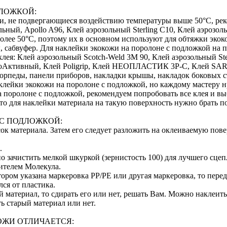
ДЛОЖКОЙ:
ти, не подвергающиеся воздействию температуры выше 50°С, ре
ольный, Apollo A96, Клей аэрозольный Sterling C10, Клей аэрозол
олее 50°С, поэтому их в основном используют для обтяжки экок
ы, сабвуфер. Для наклейки экокожи на поролоне с подложкой н
ея: Клей аэрозольный Scotch-Weld 3M 90, Клей аэрозольный Ste
оАктивный, Клей Poligrip, Клей НЕОПЛАСТИК 3P-C, Клей SAR 
орпеды, панели приборов, накладки крышы, накладок боковых ст
клейки экокожи на поролоне с подложкой, но каждому мастеру н
 поролоне с подложкой, рекомендуем попробовать все клея и вы
, то для наклейки материала на такую поверхность нужно брать
 С ПОДЛОЖКОЙ:
к материала. Затем его следует разложить на оклеиваемую пове
.
 зачистить мелкой шкуркой (зернистость 100) для лучшего сцеп
ителем Молекула.
отором указана маркеровка PP/PE или другая маркеровка, то пер
ся от пластика.
й материал, то сдирать его или нет, решать Вам. Можно наклеит
ь старый материал или нет.
ОЖИ ОТЛИЧАЕТСЯ: