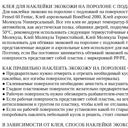
КЛЕЯ ДЛЯ НАКЛЕЙКИ ЭКОКОЖИ НА ПОРОЛОНЕ С ПО
Для наклейки экокожи на поролоне с подложкой на поверхнос
Fensol 60 Fentac, Клей аэрозольный BondSeal 2080, Клей аэроз
Молекула Универсальный. Все эти клея не держат температур б
автомобиля, как акустическая полка, обшивки дверей, подиум
50°С, рекомендуем использовать следующие термоустойчивые кл
Молекула, Клей Молекула Термостойкий, Клей Молекула Терм
использовать для обтяжки экокожей на поролоне с подложкой т
представленные жидкие и аэрозольные клея используют для на
Поэтому, если Вы постоянно занимаетесь обтяжкой экокожей на
поверхность представляет собой пластик с маркеровкой PP/PE
КАК ПРАВИЛЬНО НАКЛЕИТЬ ЭКОКОЖУ НА ПОРОЛОНЕ
● Предварительно нужно отмерить и отрезать необходимый кусо
наклейки, все изгибы поверхности, временные интервалы).
● Склеиваемые поверхности необходимо зачистить и высушить
● Гладкие пластиковые поверхности желательно предварительно
● Рабочую поверхность нужно обезжирить разбавителем-очист
● Если рабочая поверхность представляет собой пластик, на к
антисиликоном и грунтом по пластику, чтобы клей не отслаивал
● Если на рабочей поверхности уже установлен какой-то стары
попробовать наклеить небольшой кусок и решить, стоит снимат
В ЗАВИСИМОСТИ ОТ КЛЕЯ, СПОСОБ НАКЛЕЙКИ ЭКОК