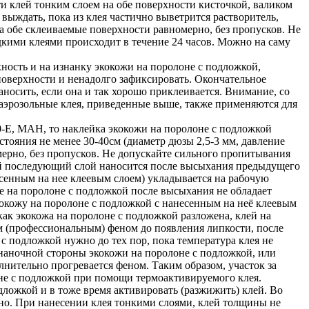
 клей тонким слоем на обе поверхности кисточкой, валиком
 выждать, пока из клея частично выветрится растворитель,
а обе склеиваемые поверхности равномерно, без пропусков. Не
кими клеями происходит в течение 24 часов. Можно на саму
ность и на изнанку экокожи на поролоне с подложкой,
 поверхности и ненадолго зафиксировать. Окончательное
носить, если она и так хорошо приклеивается. Внимание, со
 аэрозольные клея, приведенные выше, также применяются для
E, MAH, то наклейка экокожи на поролоне с подложкой
тояния не менее 30-40см (диаметр дюзы 2,5-3 мм, давление
мерно, без пропусков. Не допускайте сильного пропитывания
дый последующий слой наносится после высыхания предыдущего
есенным на нее клеевым слоем) укладывается на рабочую
же на поролоне с подложкой после высыхания не обладает
экокожу на поролоне с подложкой с нанесенным на неё клеевым
ак экокожа на поролоне с подложкой разложена, клей на
м (профессиональным) феном до появления липкости, после
с подложкой нужно до тех пор, пока температура клея не
знаночной стороны экокожи на поролоне с подложкой, или
лнительно прогревается феном. Таким образом, участок за
оне с подложкой при помощи термоактивируемого клея.
дложкой и в тоже время активировать (разжижить) клей. Во
но. При нанесении клея тонкими слоями, клей толщины не