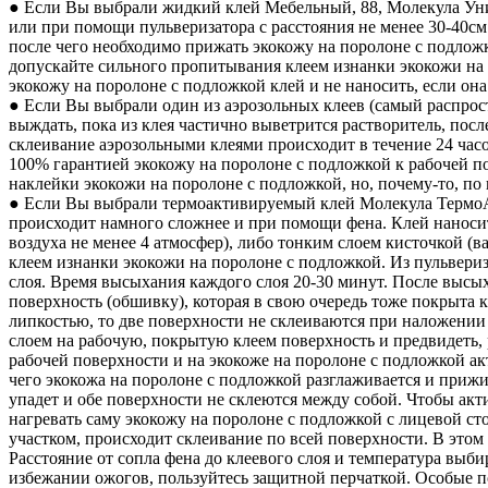
● Если Вы выбрали жидкий клей Мебельный, 88, Молекула Уни
или при помощи пульверизатора с расстояния не менее 30-40см 
после чего необходимо прижать экокожу на поролоне с подложк
допускайте сильного пропитывания клеем изнанки экокожи на
экокожу на поролоне с подложкой клей и не наносить, если она
● Если Вы выбрали один из аэрозольных клеев (самый распрос
выждать, пока из клея частично выветрится растворитель, пос
склеивание аэрозольными клеями происходит в течение 24 часо
100% гарантией экокожу на поролоне с подложкой к рабочей п
наклейки экокожи на поролоне с подложкой, но, почему-то, по
● Если Вы выбрали термоактивируемый клей Молекула ТермоА
происходит намного сложнее и при помощи фена. Клей наноситс
воздуха не менее 4 атмосфер), либо тонким слоем кисточкой (
клеем изнанки экокожи на поролоне с подложкой. Из пульвери
слоя. Время высыхания каждого слоя 20-30 минут. После высых
поверхность (обшивку), которая в свою очередь тоже покрыта 
липкостью, то две поверхности не склеиваются при наложении 
слоем на рабочую, покрытую клеем поверхность и предвидеть, 
рабочей поверхности и на экокоже на поролоне с подложкой 
чего экокожа на поролоне с подложкой разглаживается и прижи
упадет и обе поверхности не склеются между собой. Чтобы акт
нагревать саму экокожу на поролоне с подложкой с лицевой ст
участком, происходит склеивание по всей поверхности. В это
Расстояние от сопла фена до клеевого слоя и температура выби
избежании ожогов, пользуйтесь защитной перчаткой. Особые п