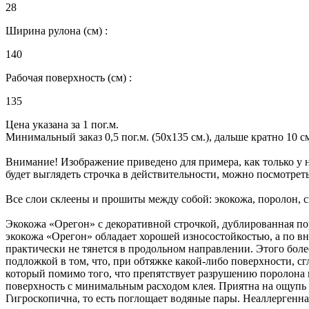
28
Ширина рулона (см) :
140
Рабочая поверхность (см) :
135
Цена указана за 1 пог.м.
Минимальный заказ 0,5 пог.м. (50х135 см.), дальше кратно 10 см.
Внимание! Изображение приведено для примера, как только у н
будет выглядеть строчка в действительности, можно посмотрет
Все слои склеены и прошиты между собой: экокожа, поролон, 
Экокожа «Орегон» с декоративной строчкой, дублированная пор
экокожа «Орегон» обладает хорошей износостойкостью, а по в
практически не тянется в продольном направлении. Этого бол
подложкой в том, что, при обтяжке какой-либо поверхности, с
который помимо того, что препятствует разрушению поролона и
поверхность с минимальным расходом клея. Приятна на ощупь - 
Гигроскопична, то есть поглощает водяные пары. Неаллергенна, 