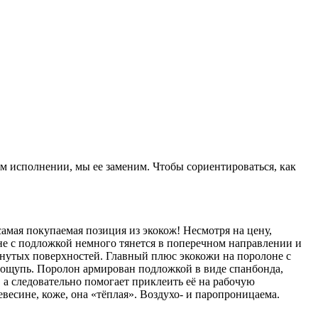
ом исполнении, мы ее заменим. Чтобы сориентироваться, как
амая покупаемая позиция из экокож! Несмотря на цену,
не с подложкой немного тянется в поперечном направлении и
гнутых поверхностей. Главный плюс экокожи на поролоне с
а ощупь. Поролон армирован подложкой в виде спанбонда,
 а следовательно помогает приклеить её на рабочую
весине, коже, она «тёплая». Воздухо- и паропроницаема.