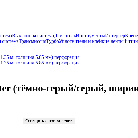
истема
Выхлопная система
Двигатель
Инструменты
Интерьер
Крепе
 система
Трансмиссия
Турбо
Уплотнители и клейкие ленты
Фитин
ter (тёмно-серый/серый, ширин
Сообщить о поступлении