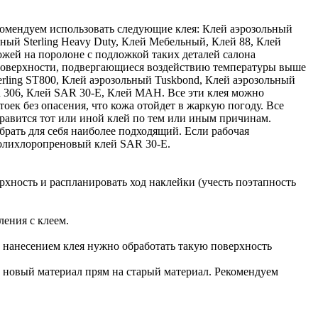
комендуем использовать следующие клея: Клей аэрозольный
ьный Sterling Heavy Duty, Клей Мебельный, Клей 88, Клей
ожей на поролоне с подложкой таких деталей салона
а поверхности, подвергающиеся воздействию температуры выше
rling ST800, Клей аэрозольный Tuskbond, Клей аэрозольный
306, Клей SAR 30-E, Клей MAH. Все эти клея можно
оек без опасения, что кожа отойдет в жаркую погоду. Все
равится тот или иной клей по тем или иным причинам.
брать для себя наиболее подходящий. Если рабочая
 полихлоропреновый клей SAR 30-E.
рхность и распланировать ход наклейки (учесть поэтапность
ления с клеем.
ед нанесением клея нужно обработать такую поверхность
ь новый материал прям на старый материал. Рекомендуем