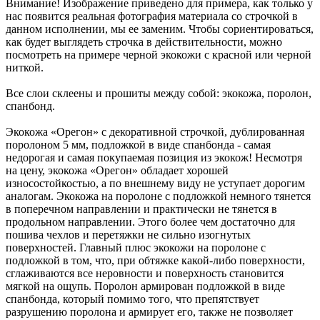
Внимание! Изображение приведено для примера, как только у
нас появится реальная фотография материала со строчкой в
данном исполнении, мы ее заменим. Чтобы сориентироваться,
как будет выглядеть строчка в действительности, можно
посмотреть на примере черной экокожи с красной или черной
ниткой.
Все слои склеены и прошиты между собой: экокожа, поролон,
спанбонд.
Экокожа «Орегон» с декоративной строчкой, дублированная
поролоном 5 мм, подложкой в виде спанбонда - самая
недорогая и самая покупаемая позиция из экокож! Несмотря
на цену, экокожа «Орегон» обладает хорошей
износостойкостью, а по внешнему виду не уступает дорогим
аналогам. Экокожа на поролоне с подложкой немного тянется
в поперечном направлении и практически не тянется в
продольном направлении. Этого более чем достаточно для
пошива чехлов и перетяжки не сильно изогнутых
поверхностей. Главный плюс экокожи на поролоне с
подложкой в том, что, при обтяжке какой-либо поверхности,
сглаживаются все неровности и поверхность становится
мягкой на ощупь. Поролон армирован подложкой в виде
спанбонда, который помимо того, что препятствует
разрушению поролона и армирует его, также не позволяет