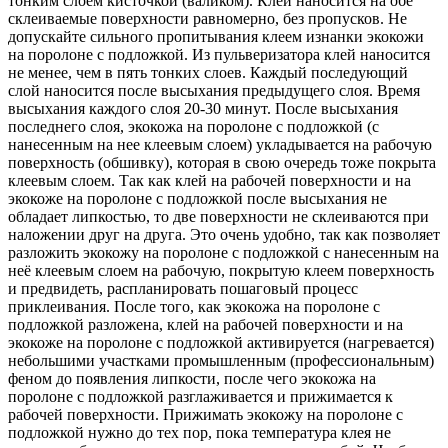
тонким слоем кисточкой (валиком). Клей наносится на обе
склеиваемые поверхности равномерно, без пропусков. Не
допускайте сильного пропитывания клеем изнанки экокожи
на поролоне с подложкой. Из пульверизатора клей наносится
не менее, чем в пять тонких слоев. Каждый последующий
слой наносится после высыхания предыдущего слоя. Время
высыхания каждого слоя 20-30 минут. После высыхания
последнего слоя, экокожа на поролоне с подложкой (с
нанесенным на нее клеевым слоем) укладывается на рабочую
поверхность (обшивку), которая в свою очередь тоже покрыта
клеевым слоем. Так как клей на рабочей поверхности и на
экокоже на поролоне с подложкой после высыхания не
обладает липкостью, то две поверхности не склеиваются при
наложении друг на друга. Это очень удобно, так как позволяет
разложить экокожу на поролоне с подложкой с нанесенным на
неё клеевым слоем на рабочую, покрытую клеем поверхность
и предвидеть, распланировать пошаговый процесс
приклеивания. После того, как экокожа на поролоне с
подложкой разложена, клей на рабочей поверхности и на
экокоже на поролоне с подложкой активируется (нагревается)
небольшими участками промышленным (профессиональным)
феном до появления липкости, после чего экокожа на
поролоне с подложкой разглаживается и прижимается к
рабочей поверхности. Прижимать экокожу на поролоне с
подложкой нужно до тех пор, пока температура клея не