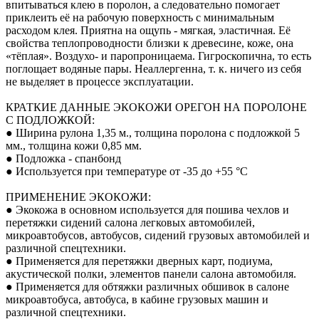
впитываться клею в поролон, а следовательно помогает
приклеить её на рабочую поверхность с минимальным
расходом клея. Приятна на ощупь - мягкая, эластичная. Её
свойства теплопроводности близки к древесине, коже, она
«тёплая». Воздухо- и паропроницаема. Гигроскопична, то есть
поглощает водяные пары. Неаллергенна, т. к. ничего из себя
не выделяет в процессе эксплуатации.
КРАТКИЕ ДАННЫЕ ЭКОКОЖИ ОРЕГОН НА ПОРОЛОНЕ
С ПОДЛОЖКОЙ:
● Ширина рулона 1,35 м., толщина поролона с подложкой 5
мм., толщина кожи 0,85 мм.
● Подложка - спанбонд
● Используется при температуре от -35 до +55 °С
ПРИМЕНЕНИЕ ЭКОКОЖИ:
● Экокожа в основном используется для пошива чехлов и
перетяжки сидений салона легковых автомобилей,
микроавтобусов, автобусов, сидений грузовых автомобилей и
различной спецтехники.
● Применяется для перетяжки дверных карт, подиума,
акустической полки, элементов панели салона автомобиля.
● Применяется для обтяжки различных обшивок в салоне
микроавтобуса, автобуса, в кабине грузовых машин и
различной спецтехники.