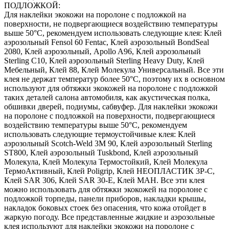
ПОДЛОЖКОЙ:
Для наклейки экокожи на поролоне с подложкой на
поверхности, не подвергающиеся воздействию температуры
выше 50°С, рекомендуем использовать следующие клея: Клей
аэрозольный Fensol 60 Fentac, Клей аэрозольный BondSeal
2080, Клей аэрозольный, Apollo A96, Клей аэрозольный
Sterling C10, Клей аэрозольный Sterling Heavy Duty, Клей
Мебельный, Клей 88, Клей Молекула Универсальный. Все эти
клея не держат температур более 50°С, поэтому их в основном
используют для обтяжки экокожей на поролоне с подложкой
таких деталей салона автомобиля, как акустическая полка,
обшивки дверей, подиумы, сабвуфер. Для наклейки экокожи
на поролоне с подложкой на поверхности, подвергающиеся
воздействию температуры выше 50°С, рекомендуем
использовать следующие термоустойчивые клея: Клей
аэрозольный Scotch-Weld 3M 90, Клей аэрозольный Sterling
ST800, Клей аэрозольный Tuskbond, Клей аэрозольный
Молекула, Клей Молекула Термостойкий, Клей Молекула
ТермоАктивный, Клей Poligrip, Клей НЕОПЛАСТИК 3P-C,
Клей SAR 306, Клей SAR 30-E, Клей MAH. Все эти клея
можно использовать для обтяжки экокожей на поролоне с
подложкой торпеды, панели приборов, накладки крышы,
накладок боковых стоек без опасения, что кожа отойдет в
жаркую погоду. Все представленные жидкие и аэрозольные
клея используют для наклейки экокожи на поролоне с