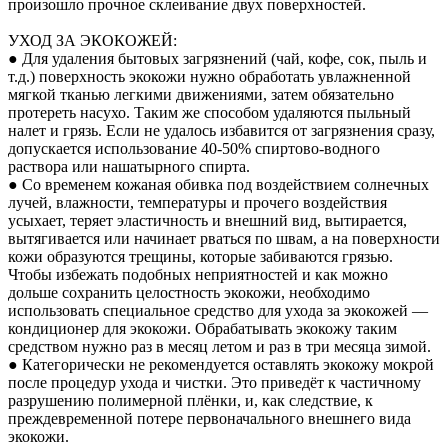
произошло прочное склеивание двух поверхностей.
УХОД ЗА ЭКОКОЖЕЙ:
● Для удаления бытовых загрязнений (чай, кофе, сок, пыль и
т.д.) поверхность экокожи нужно обработать увлажненной
мягкой тканью легкими движениями, затем обязательно
протереть насухо. Таким же способом удаляются пыльный
налет и грязь. Если не удалось избавится от загрязнения сразу,
допускается использование 40-50% спиртово-водного
раствора или нашатырного спирта.
● Со временем кожаная обивка под воздействием солнечных
лучей, влажности, температуры и прочего воздействия
усыхает, теряет эластичность и внешний вид, вытирается,
вытягивается или начинает рваться по швам, а на поверхности
кожи образуются трещины, которые забиваются грязью.
Чтобы избежать подобных неприятностей и как можно
дольше сохранить целостность экокожи, необходимо
использовать специальное средство для ухода за экокожей —
кондиционер для экокожи. Обрабатывать экокожу таким
средством нужно раз в месяц летом и раз в три месяца зимой.
● Категорически не рекомендуется оставлять экокожу мокрой
после процедур ухода и чистки. Это приведёт к частичному
разрушению полимерной плёнки, и, как следствие, к
преждевременной потере первоначального внешнего вида
экокожи.