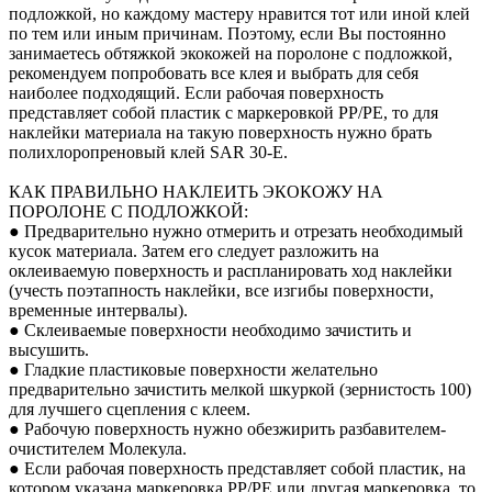
подложкой, но каждому мастеру нравится тот или иной клей
по тем или иным причинам. Поэтому, если Вы постоянно
занимаетесь обтяжкой экокожей на поролоне с подложкой,
рекомендуем попробовать все клея и выбрать для себя
наиболее подходящий. Если рабочая поверхность
представляет собой пластик с маркеровкой PP/PE, то для
наклейки материала на такую поверхность нужно брать
полихлоропреновый клей SAR 30-E.
КАК ПРАВИЛЬНО НАКЛЕИТЬ ЭКОКОЖУ НА
ПОРОЛОНЕ С ПОДЛОЖКОЙ:
● Предварительно нужно отмерить и отрезать необходимый
кусок материала. Затем его следует разложить на
оклеиваемую поверхность и распланировать ход наклейки
(учесть поэтапность наклейки, все изгибы поверхности,
временные интервалы).
● Склеиваемые поверхности необходимо зачистить и
высушить.
● Гладкие пластиковые поверхности желательно
предварительно зачистить мелкой шкуркой (зернистость 100)
для лучшего сцепления с клеем.
● Рабочую поверхность нужно обезжирить разбавителем-
очистителем Молекула.
● Если рабочая поверхность представляет собой пластик, на
котором указана маркеровка PP/PE или другая маркеровка, то