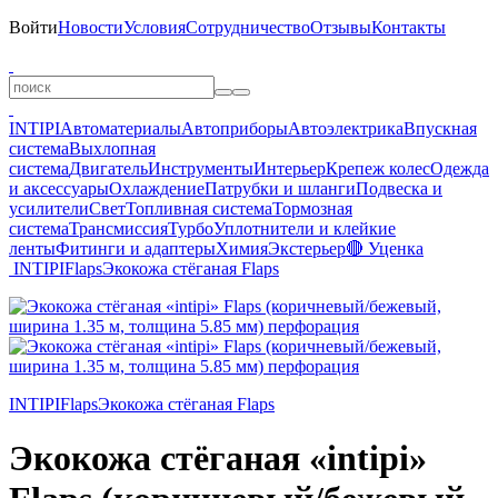
Войти
Новости
Условия
Сотрудничество
Отзывы
Контакты
INTIPI
Автоматериалы
Автоприборы
Автоэлектрика
Впускная
система
Выхлопная
система
Двигатель
Инструменты
Интерьер
Крепеж колес
Одежда
и аксессуары
Охлаждение
Патрубки и шланги
Подвеска и
усилители
Свет
Топливная система
Тормозная
система
Трансмиссия
Турбо
Уплотнители и клейкие
ленты
Фитинги и адаптеры
Химия
Экстерьер
🔴 Уценка
INTIPI
Flaps
Экокожа стёганая Flaps
INTIPI
Flaps
Экокожа стёганая Flaps
Экокожа стёганая «intipi»