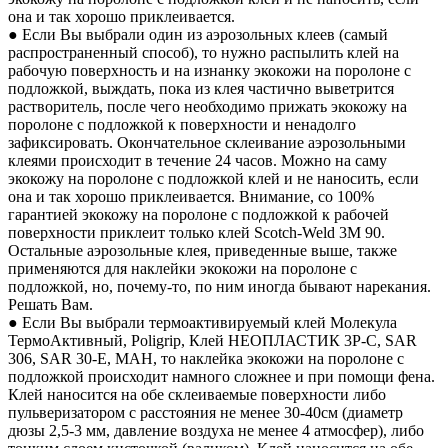
она и так хорошо приклеивается.
● Если Вы выбрали один из аэрозольных клеев (самый
распространенный способ), то нужно распылить клей на
рабочую поверхность и на изнанку экокожи на поролоне с
подложкой, выждать, пока из клея частично выветрится
растворитель, после чего необходимо прижать экокожу на
поролоне с подложкой к поверхности и ненадолго
зафиксировать. Окончательное склеивание аэрозольными
клеями происходит в течение 24 часов. Можно на саму
экокожу на поролоне с подложкой клей и не наносить, если
она и так хорошо приклеивается. Внимание, со 100%
гарантией экокожу на поролоне с подложкой к рабочей
поверхности приклеит только клей Scotch-Weld 3M 90.
Остальные аэрозольные клея, приведенные выше, также
применяются для наклейки экокожи на поролоне с
подложкой, но, почему-то, по ним иногда бывают нарекания.
Решать Вам.
● Если Вы выбрали термоактивируемый клей Молекула
ТермоАктивный, Poligrip, Клей НЕОПЛАСТИК 3P-C, SAR
306, SAR 30-E, MAH, то наклейка экокожи на поролоне с
подложкой происходит намного сложнее и при помощи фена.
Клей наносится на обе склеиваемые поверхности либо
пульверизатором с расстояния не менее 30-40см (диаметр
дюзы 2,5-3 мм, давление воздуха не менее 4 атмосфер), либо