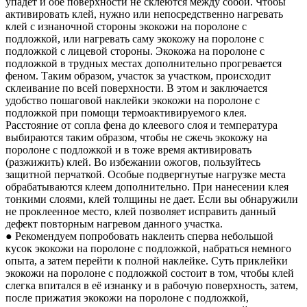
упадет и обе поверхности не склеются между собой. Чтобы
активировать клей, нужно или непосредственно нагревать
клей с изнаночной стороны экокожи на поролоне с
подложкой, или нагревать саму экокожу на поролоне с
подложкой с лицевой стороны. Экокожа на поролоне с
подложкой в трудных местах дополнительно прогревается
феном. Таким образом, участок за участком, происходит
склеивание по всей поверхности. В этом и заключается
удобство пошаговой наклейки экокожи на поролоне с
подложкой при помощи термоактивируемого клея.
Расстояние от сопла фена до клеевого слоя и температура
выбираются таким образом, чтобы не сжечь экокожу на
поролоне с подложкой и в тоже время активировать
(разжижить) клей. Во избежании ожогов, пользуйтесь
защитной перчаткой. Особые подвергнутые нагрузке места
обрабатываются клеем дополнительно. При нанесении клея
тонкими слоями, клей толщины не дает. Если вы обнаружили
не проклеенное место, клей позволяет исправить данный
дефект повторным нагревом данного участка.
● Рекомендуем попробовать наклеить сперва небольшой
кусок экокожи на поролоне с подложкой, набраться немного
опыта, а затем перейти к полной наклейке. Суть приклейки
экокожи на поролоне с подложкой состоит в том, чтобы клей
слегка впитался в её изнанку и в рабочую поверхность, затем,
после прижатия экокожи на поролоне с подложкой,