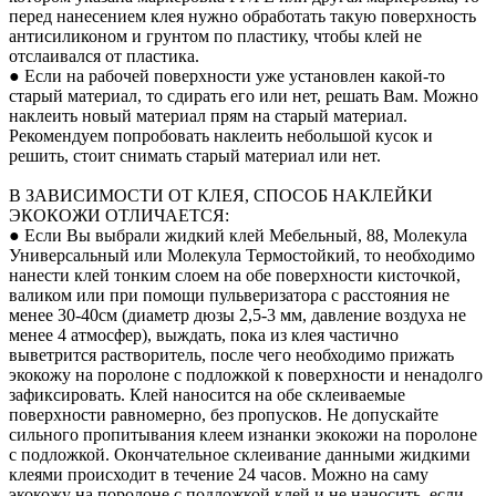
перед нанесением клея нужно обработать такую поверхность
антисиликоном и грунтом по пластику, чтобы клей не
отслаивался от пластика.
● Если на рабочей поверхности уже установлен какой-то
старый материал, то сдирать его или нет, решать Вам. Можно
наклеить новый материал прям на старый материал.
Рекомендуем попробовать наклеить небольшой кусок и
решить, стоит снимать старый материал или нет.
В ЗАВИСИМОСТИ ОТ КЛЕЯ, СПОСОБ НАКЛЕЙКИ
ЭКОКОЖИ ОТЛИЧАЕТСЯ:
● Если Вы выбрали жидкий клей Мебельный, 88, Молекула
Универсальный или Молекула Термостойкий, то необходимо
нанести клей тонким слоем на обе поверхности кисточкой,
валиком или при помощи пульверизатора с расстояния не
менее 30-40см (диаметр дюзы 2,5-3 мм, давление воздуха не
менее 4 атмосфер), выждать, пока из клея частично
выветрится растворитель, после чего необходимо прижать
экокожу на поролоне с подложкой к поверхности и ненадолго
зафиксировать. Клей наносится на обе склеиваемые
поверхности равномерно, без пропусков. Не допускайте
сильного пропитывания клеем изнанки экокожи на поролоне
с подложкой. Окончательное склеивание данными жидкими
клеями происходит в течение 24 часов. Можно на саму
экокожу на поролоне с подложкой клей и не наносить, если