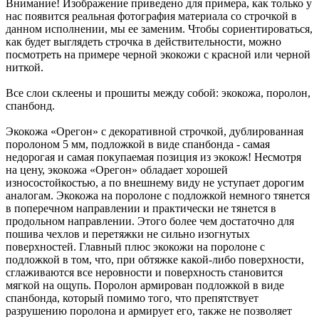
Внимание! Изображение приведено для примера, как только у
нас появится реальная фотография материала со строчкой в
данном исполнении, мы ее заменим. Чтобы сориентироваться,
как будет выглядеть строчка в действительности, можно
посмотреть на примере черной экокожи с красной или черной
ниткой.
Все слои склеены и прошиты между собой: экокожа, поролон,
спанбонд.
Экокожа «Орегон» с декоративной строчкой, дублированная
поролоном 5 мм, подложкой в виде спанбонда - самая
недорогая и самая покупаемая позиция из экокож! Несмотря
на цену, экокожа «Орегон» обладает хорошей
износостойкостью, а по внешнему виду не уступает дорогим
аналогам. Экокожа на поролоне с подложкой немного тянется
в поперечном направлении и практически не тянется в
продольном направлении. Этого более чем достаточно для
пошива чехлов и перетяжки не сильно изогнутых
поверхностей. Главный плюс экокожи на поролоне с
подложкой в том, что, при обтяжке какой-либо поверхности,
сглаживаются все неровности и поверхность становится
мягкой на ощупь. Поролон армирован подложкой в виде
спанбонда, который помимо того, что препятствует
разрушению поролона и армирует его, также не позволяет