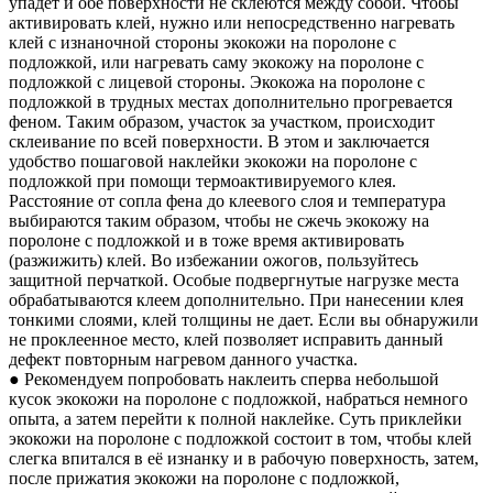
упадет и обе поверхности не склеются между собой. Чтобы
активировать клей, нужно или непосредственно нагревать
клей с изнаночной стороны экокожи на поролоне с
подложкой, или нагревать саму экокожу на поролоне с
подложкой с лицевой стороны. Экокожа на поролоне с
подложкой в трудных местах дополнительно прогревается
феном. Таким образом, участок за участком, происходит
склеивание по всей поверхности. В этом и заключается
удобство пошаговой наклейки экокожи на поролоне с
подложкой при помощи термоактивируемого клея.
Расстояние от сопла фена до клеевого слоя и температура
выбираются таким образом, чтобы не сжечь экокожу на
поролоне с подложкой и в тоже время активировать
(разжижить) клей. Во избежании ожогов, пользуйтесь
защитной перчаткой. Особые подвергнутые нагрузке места
обрабатываются клеем дополнительно. При нанесении клея
тонкими слоями, клей толщины не дает. Если вы обнаружили
не проклеенное место, клей позволяет исправить данный
дефект повторным нагревом данного участка.
● Рекомендуем попробовать наклеить сперва небольшой
кусок экокожи на поролоне с подложкой, набраться немного
опыта, а затем перейти к полной наклейке. Суть приклейки
экокожи на поролоне с подложкой состоит в том, чтобы клей
слегка впитался в её изнанку и в рабочую поверхность, затем,
после прижатия экокожи на поролоне с подложкой,