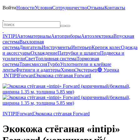
Войти
Новости
Условия
Сотрудничество
Отзывы
Контакты
INTIPI
Автоматериалы
Автоприборы
Автоэлектрика
Впускная
система
Выхлопная
система
Двигатель
Инструменты
Интерьер
Крепеж колес
Одежда
и аксессуары
Охлаждение
Патрубки и шланги
Подвеска и
усилители
Свет
Топливная система
Тормозная
система
Трансмиссия
Турбо
Уплотнители и клейкие
ленты
Фитинги и адаптеры
Химия
Экстерьер
🔴 Уценка
INTIPI
Forward
Экокожа стёганая Forward
INTIPI
Forward
Экокожа стёганая Forward
Экокожа стёганая «intipi»