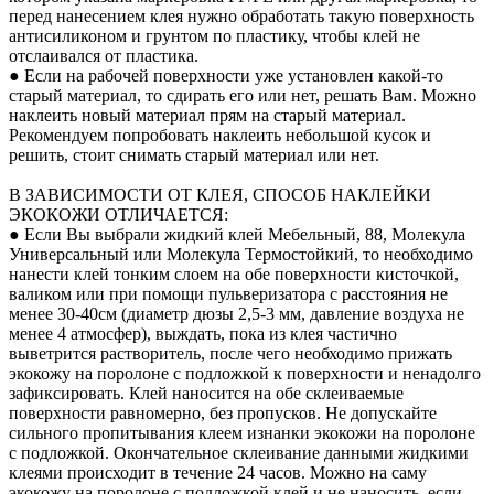
перед нанесением клея нужно обработать такую поверхность
антисиликоном и грунтом по пластику, чтобы клей не
отслаивался от пластика.
● Если на рабочей поверхности уже установлен какой-то
старый материал, то сдирать его или нет, решать Вам. Можно
наклеить новый материал прям на старый материал.
Рекомендуем попробовать наклеить небольшой кусок и
решить, стоит снимать старый материал или нет.
В ЗАВИСИМОСТИ ОТ КЛЕЯ, СПОСОБ НАКЛЕЙКИ
ЭКОКОЖИ ОТЛИЧАЕТСЯ:
● Если Вы выбрали жидкий клей Мебельный, 88, Молекула
Универсальный или Молекула Термостойкий, то необходимо
нанести клей тонким слоем на обе поверхности кисточкой,
валиком или при помощи пульверизатора с расстояния не
менее 30-40см (диаметр дюзы 2,5-3 мм, давление воздуха не
менее 4 атмосфер), выждать, пока из клея частично
выветрится растворитель, после чего необходимо прижать
экокожу на поролоне с подложкой к поверхности и ненадолго
зафиксировать. Клей наносится на обе склеиваемые
поверхности равномерно, без пропусков. Не допускайте
сильного пропитывания клеем изнанки экокожи на поролоне
с подложкой. Окончательное склеивание данными жидкими
клеями происходит в течение 24 часов. Можно на саму
экокожу на поролоне с подложкой клей и не наносить, если