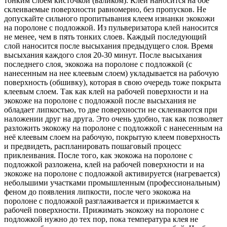
тонким слоем кисточкой (валиком). Клей наносится на обе
склеиваемые поверхности равномерно, без пропусков. Не
допускайте сильного пропитывания клеем изнанки экокожи
на поролоне с подложкой. Из пульверизатора клей наносится
не менее, чем в пять тонких слоев. Каждый последующий
слой наносится после высыхания предыдущего слоя. Время
высыхания каждого слоя 20-30 минут. После высыхания
последнего слоя, экокожа на поролоне с подложкой (с
нанесенным на нее клеевым слоем) укладывается на рабочую
поверхность (обшивку), которая в свою очередь тоже покрыта
клеевым слоем. Так как клей на рабочей поверхности и на
экокоже на поролоне с подложкой после высыхания не
обладает липкостью, то две поверхности не склеиваются при
наложении друг на друга. Это очень удобно, так как позволяет
разложить экокожу на поролоне с подложкой с нанесенным на
неё клеевым слоем на рабочую, покрытую клеем поверхность
и предвидеть, распланировать пошаговый процесс
приклеивания. После того, как экокожа на поролоне с
подложкой разложена, клей на рабочей поверхности и на
экокоже на поролоне с подложкой активируется (нагревается)
небольшими участками промышленным (профессиональным)
феном до появления липкости, после чего экокожа на
поролоне с подложкой разглаживается и прижимается к
рабочей поверхности. Прижимать экокожу на поролоне с
подложкой нужно до тех пор, пока температура клея не