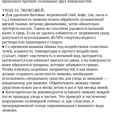
произошло прочное склеивание двух поверхностей.
УХОД ЗА ЭКОКОЖЕЙ:
● Для удаления бытовых загрязнений (чай, кофе, сок, пыль и
т.д.) поверхность экокожи нужно обработать увлажненной
мягкой тканью легкими движениями, затем обязательно
протереть насухо. Таким же способом удаляются пыльный
налет и грязь. Если не удалось избавится от загрязнения сразу,
допускается использование 40-50% спиртово-водного
раствора или нашатырного спирта.
● Со временем кожаная обивка под воздействием солнечных
лучей, влажности, температуры и прочего воздействия
усыхает, теряет эластичность и внешний вид, вытирается,
вытягивается или начинает рваться по швам, а на поверхности
кожи образуются трещины, которые забиваются грязью.
Чтобы избежать подобных неприятностей и как можно
дольше сохранить целостность экокожи, необходимо
использовать специальное средство для ухода за экокожей —
кондиционер для экокожи. Обрабатывать экокожу таким
средством нужно раз в месяц летом и раз в три месяца зимой.
● Категорически не рекомендуется оставлять экокожу мокрой
после процедур ухода и чистки. Это приведёт к частичному
разрушению полимерной плёнки, и, как следствие, к
преждевременной потере первоначального внешнего вида
экокожи.