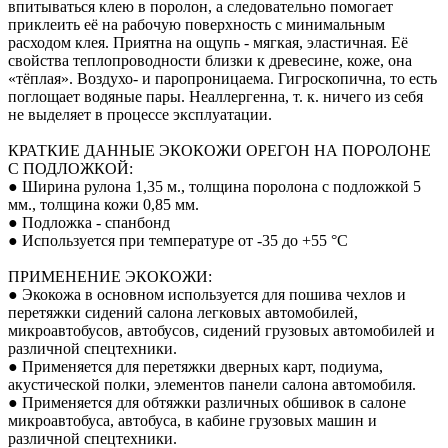
впитываться клею в поролон, а следовательно помогает
приклеить её на рабочую поверхность с минимальным
расходом клея. Приятна на ощупь - мягкая, эластичная. Её
свойства теплопроводности близки к древесине, коже, она
«тёплая». Воздухо- и паропроницаема. Гигроскопична, то есть
поглощает водяные пары. Неаллергенна, т. к. ничего из себя
не выделяет в процессе эксплуатации.
КРАТКИЕ ДАННЫЕ ЭКОКОЖИ ОРЕГОН НА ПОРОЛОНЕ
С ПОДЛОЖКОЙ:
● Ширина рулона 1,35 м., толщина поролона с подложкой 5
мм., толщина кожи 0,85 мм.
● Подложка - спанбонд
● Используется при температуре от -35 до +55 °С
ПРИМЕНЕНИЕ ЭКОКОЖИ:
● Экокожа в основном используется для пошива чехлов и
перетяжки сидений салона легковых автомобилей,
микроавтобусов, автобусов, сидений грузовых автомобилей и
различной спецтехники.
● Применяется для перетяжки дверных карт, подиума,
акустической полки, элементов панели салона автомобиля.
● Применяется для обтяжки различных обшивок в салоне
микроавтобуса, автобуса, в кабине грузовых машин и
различной спецтехники.