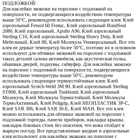
ПОДЛОЖКОЙ:
Для наклейки экокожи на поролоне с подложкой на
поверхности, не подвергающиеся воздействию температуры
выше 50°С, рекомендуем использовать следующие клея: Клей
аэрозольный Fensol 60 Fentac, Клей аэрозольный BondSeal
2080, Клей аэрозольный, Apollo A96, Клей аэрозольный
Sterling C10, Клей аэрозольный Sterling Heavy Duty, Клей
Мебельный, Клей 88, Клей Молекула Универсальный. Все эти
клея не держат температур более 50°С, поэтому их в основном
используют для обтяжки экокожей на поролоне с подложкой
таких деталей салона автомобиля, как акустическая полка,
обшивки дверей, подиумы, сабвуфер. Для наклейки экокожи
на поролоне с подложкой на поверхности, подвергающиеся
воздействию температуры выше 50°С, рекомендуем
использовать следующие термоустойчивые клея: Клей
аэрозольный Scotch-Weld 3M 90, Клей аэрозольный Sterling
ST800, Клей аэрозольный Tuskbond, Клей аэрозольный
Молекула, Клей Молекула Термостойкий, Клей Молекула
ТермоАктивный, Клей Poligrip, Клей НЕОПЛАСТИК 3P-C,
Клей SAR 306, Клей SAR 30-E, Клей MAH. Все эти клея
можно использовать для обтяжки экокожей на поролоне с
подложкой торпеды, панели приборов, накладки крышы,
накладок боковых стоек без опасения, что кожа отойдет в
жаркую погоду. Все представленные жидкие и аэрозольные
клея используют для наклейки экокожи на поролоне с