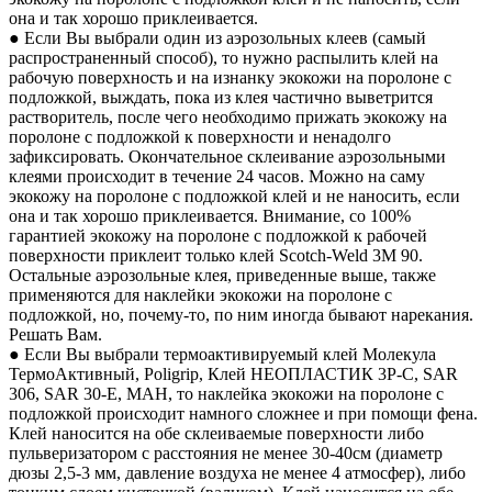
она и так хорошо приклеивается.
● Если Вы выбрали один из аэрозольных клеев (самый
распространенный способ), то нужно распылить клей на
рабочую поверхность и на изнанку экокожи на поролоне с
подложкой, выждать, пока из клея частично выветрится
растворитель, после чего необходимо прижать экокожу на
поролоне с подложкой к поверхности и ненадолго
зафиксировать. Окончательное склеивание аэрозольными
клеями происходит в течение 24 часов. Можно на саму
экокожу на поролоне с подложкой клей и не наносить, если
она и так хорошо приклеивается. Внимание, со 100%
гарантией экокожу на поролоне с подложкой к рабочей
поверхности приклеит только клей Scotch-Weld 3M 90.
Остальные аэрозольные клея, приведенные выше, также
применяются для наклейки экокожи на поролоне с
подложкой, но, почему-то, по ним иногда бывают нарекания.
Решать Вам.
● Если Вы выбрали термоактивируемый клей Молекула
ТермоАктивный, Poligrip, Клей НЕОПЛАСТИК 3P-C, SAR
306, SAR 30-E, MAH, то наклейка экокожи на поролоне с
подложкой происходит намного сложнее и при помощи фена.
Клей наносится на обе склеиваемые поверхности либо
пульверизатором с расстояния не менее 30-40см (диаметр
дюзы 2,5-3 мм, давление воздуха не менее 4 атмосфер), либо