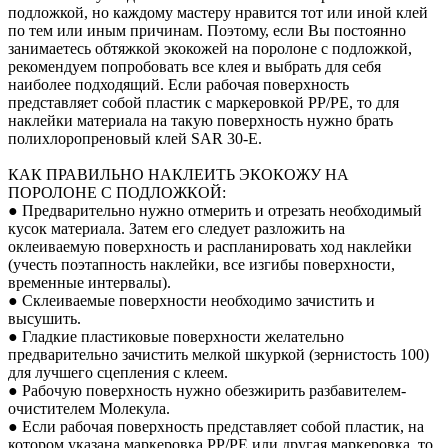
подложкой, но каждому мастеру нравится тот или иной клей
по тем или иным причинам. Поэтому, если Вы постоянно
занимаетесь обтяжкой экокожей на поролоне с подложкой,
рекомендуем попробовать все клея и выбрать для себя
наиболее подходящий. Если рабочая поверхность
представляет собой пластик с маркеровкой PP/PE, то для
наклейки материала на такую поверхность нужно брать
полихлоропреновый клей SAR 30-E.
КАК ПРАВИЛЬНО НАКЛЕИТЬ ЭКОКОЖУ НА
ПОРОЛОНЕ С ПОДЛОЖКОЙ:
● Предварительно нужно отмерить и отрезать необходимый
кусок материала. Затем его следует разложить на
оклеиваемую поверхность и распланировать ход наклейки
(учесть поэтапность наклейки, все изгибы поверхности,
временные интервалы).
● Склеиваемые поверхности необходимо зачистить и
высушить.
● Гладкие пластиковые поверхности желательно
предварительно зачистить мелкой шкуркой (зернистость 100)
для лучшего сцепления с клеем.
● Рабочую поверхность нужно обезжирить разбавителем-
очистителем Молекула.
● Если рабочая поверхность представляет собой пластик, на
котором указана маркеровка PP/PE или другая маркеровка, то