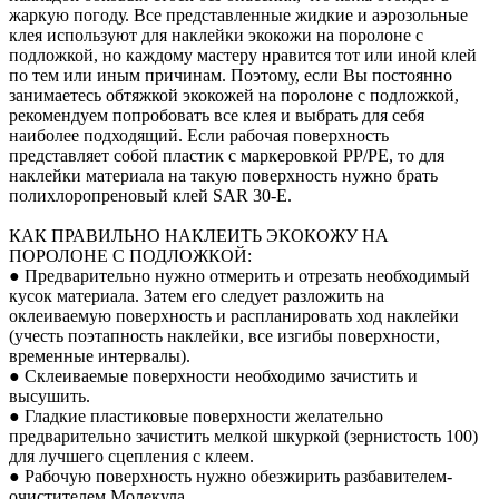
жаркую погоду. Все представленные жидкие и аэрозольные
клея используют для наклейки экокожи на поролоне с
подложкой, но каждому мастеру нравится тот или иной клей
по тем или иным причинам. Поэтому, если Вы постоянно
занимаетесь обтяжкой экокожей на поролоне с подложкой,
рекомендуем попробовать все клея и выбрать для себя
наиболее подходящий. Если рабочая поверхность
представляет собой пластик с маркеровкой PP/PE, то для
наклейки материала на такую поверхность нужно брать
полихлоропреновый клей SAR 30-E.
КАК ПРАВИЛЬНО НАКЛЕИТЬ ЭКОКОЖУ НА
ПОРОЛОНЕ С ПОДЛОЖКОЙ:
● Предварительно нужно отмерить и отрезать необходимый
кусок материала. Затем его следует разложить на
оклеиваемую поверхность и распланировать ход наклейки
(учесть поэтапность наклейки, все изгибы поверхности,
временные интервалы).
● Склеиваемые поверхности необходимо зачистить и
высушить.
● Гладкие пластиковые поверхности желательно
предварительно зачистить мелкой шкуркой (зернистость 100)
для лучшего сцепления с клеем.
● Рабочую поверхность нужно обезжирить разбавителем-
очистителем Молекула.