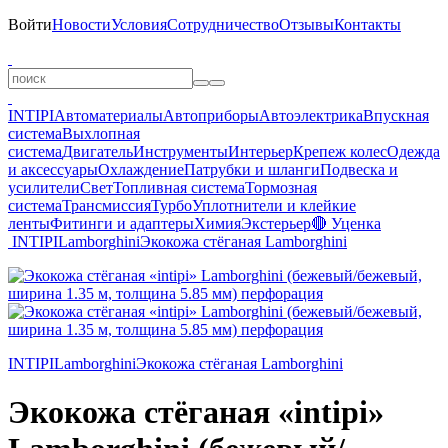
Войти
Новости
Условия
Сотрудничество
Отзывы
Контакты
INTIPI
Автоматериалы
Автоприборы
Автоэлектрика
Впускная
система
Выхлопная
система
Двигатель
Инструменты
Интерьер
Крепеж колес
Одежда
и аксессуары
Охлаждение
Патрубки и шланги
Подвеска и
усилители
Свет
Топливная система
Тормозная
система
Трансмиссия
Турбо
Уплотнители и клейкие
ленты
Фитинги и адаптеры
Химия
Экстерьер
🔴 Уценка
INTIPI
Lamborghini
Экокожа стёганая Lamborghini
INTIPI
Lamborghini
Экокожа стёганая Lamborghini
Экокожа стёганая «intipi»