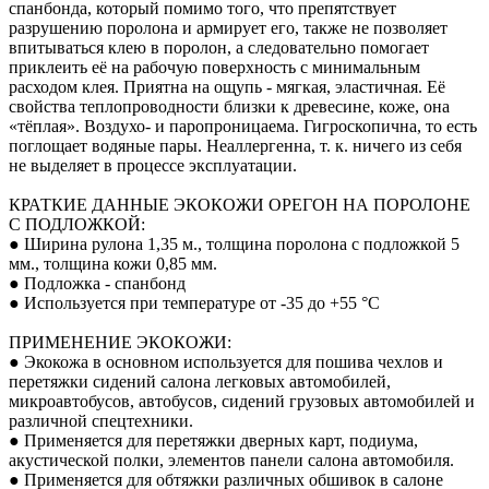
спанбонда, который помимо того, что препятствует
разрушению поролона и армирует его, также не позволяет
впитываться клею в поролон, а следовательно помогает
приклеить её на рабочую поверхность с минимальным
расходом клея. Приятна на ощупь - мягкая, эластичная. Её
свойства теплопроводности близки к древесине, коже, она
«тёплая». Воздухо- и паропроницаема. Гигроскопична, то есть
поглощает водяные пары. Неаллергенна, т. к. ничего из себя
не выделяет в процессе эксплуатации.
КРАТКИЕ ДАННЫЕ ЭКОКОЖИ ОРЕГОН НА ПОРОЛОНЕ
С ПОДЛОЖКОЙ:
● Ширина рулона 1,35 м., толщина поролона с подложкой 5
мм., толщина кожи 0,85 мм.
● Подложка - спанбонд
● Используется при температуре от -35 до +55 °С
ПРИМЕНЕНИЕ ЭКОКОЖИ:
● Экокожа в основном используется для пошива чехлов и
перетяжки сидений салона легковых автомобилей,
микроавтобусов, автобусов, сидений грузовых автомобилей и
различной спецтехники.
● Применяется для перетяжки дверных карт, подиума,
акустической полки, элементов панели салона автомобиля.
● Применяется для обтяжки различных обшивок в салоне