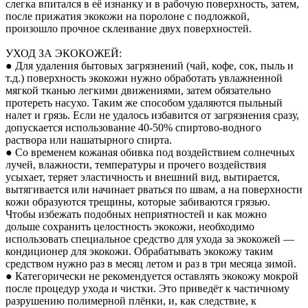
слегка впитался в её изнанку и в рабочую поверхность, затем,
после прижатия экокожи на поролоне с подложкой,
произошло прочное склеивание двух поверхностей.
УХОД ЗА ЭКОКОЖЕЙ:
● Для удаления бытовых загрязнений (чай, кофе, сок, пыль и
т.д.) поверхность экокожи нужно обработать увлажненной
мягкой тканью легкими движениями, затем обязательно
протереть насухо. Таким же способом удаляются пыльный
налет и грязь. Если не удалось избавится от загрязнения сразу,
допускается использование 40-50% спиртово-водного
раствора или нашатырного спирта.
● Со временем кожаная обивка под воздействием солнечных
лучей, влажности, температуры и прочего воздействия
усыхает, теряет эластичность и внешний вид, вытирается,
вытягивается или начинает рваться по швам, а на поверхности
кожи образуются трещины, которые забиваются грязью.
Чтобы избежать подобных неприятностей и как можно
дольше сохранить целостность экокожи, необходимо
использовать специальное средство для ухода за экокожей —
кондиционер для экокожи. Обрабатывать экокожу таким
средством нужно раз в месяц летом и раз в три месяца зимой.
● Категорически не рекомендуется оставлять экокожу мокрой
после процедур ухода и чистки. Это приведёт к частичному
разрушению полимерной плёнки, и, как следствие, к