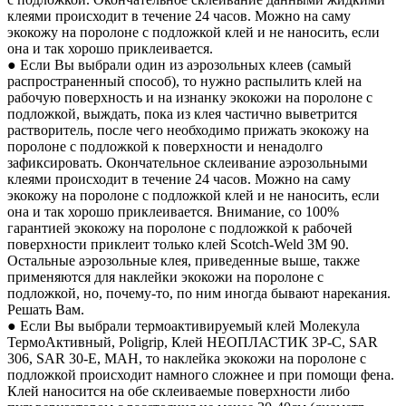
клеями происходит в течение 24 часов. Можно на саму
экокожу на поролоне с подложкой клей и не наносить, если
она и так хорошо приклеивается.
● Если Вы выбрали один из аэрозольных клеев (самый
распространенный способ), то нужно распылить клей на
рабочую поверхность и на изнанку экокожи на поролоне с
подложкой, выждать, пока из клея частично выветрится
растворитель, после чего необходимо прижать экокожу на
поролоне с подложкой к поверхности и ненадолго
зафиксировать. Окончательное склеивание аэрозольными
клеями происходит в течение 24 часов. Можно на саму
экокожу на поролоне с подложкой клей и не наносить, если
она и так хорошо приклеивается. Внимание, со 100%
гарантией экокожу на поролоне с подложкой к рабочей
поверхности приклеит только клей Scotch-Weld 3M 90.
Остальные аэрозольные клея, приведенные выше, также
применяются для наклейки экокожи на поролоне с
подложкой, но, почему-то, по ним иногда бывают нарекания.
Решать Вам.
● Если Вы выбрали термоактивируемый клей Молекула
ТермоАктивный, Poligrip, Клей НЕОПЛАСТИК 3P-C, SAR
306, SAR 30-E, MAH, то наклейка экокожи на поролоне с
подложкой происходит намного сложнее и при помощи фена.
Клей наносится на обе склеиваемые поверхности либо