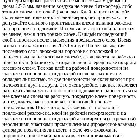
пульверизатором с расстояния не менее 30-40см (диаметр
дюзы 2,5-3 мм, давление воздуха не менее 4 атмосфер), либо
тонким слоем кисточкой (валиком). Клей наносится на обе
склеиваемые поверхности равномерно, без пропусков. Не
допускайте сильного пропитывания клеем изнанки экокожи
на поролоне с подложкой. Из пульверизатора клей наносится
не менее, чем в пять тонких слоев. Каждый последующий
слой наносится после высыхания предыдущего слоя. Время
высыхания каждого слоя 20-30 минут. После высыхания
последнего слоя, экокожа на поролоне с подложкой (с
нанесенным на нее клеевым слоем) укладывается на рабочую
поверхность (обшивку), которая в свою очередь тоже покрыта
клеевым слоем. Так как клей на рабочей поверхности и на
экокоже на поролоне с подложкой после высыхания не
обладает липкостью, то две поверхности не склеиваются при
наложении друг на друга. Это очень удобно, так как позволяет
разложить экокожу на поролоне с подложкой с нанесенным на
неё клеевым слоем на рабочую, покрытую клеем поверхность
и предвидеть, распланировать пошаговый процесс
приклеивания. После того, как экокожа на поролоне с
подложкой разложена, клей на рабочей поверхности и на
экокоже на поролоне с подложкой активируется (нагревается)
небольшими участками промышленным (профессиональным)
феном до появления липкости, после чего экокожа на
поролоне с подложкой разглаживается и прижимается к