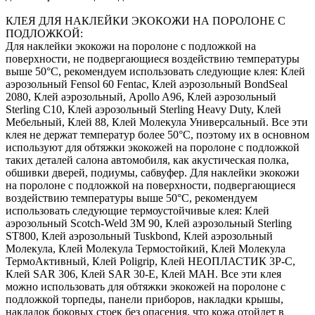
КЛЕЯ ДЛЯ НАКЛЕЙКИ ЭКОКОЖИ НА ПОРОЛОНЕ С
ПОДЛОЖКОЙ:
Для наклейки экокожи на поролоне с подложкой на
поверхности, не подвергающиеся воздействию температуры
выше 50°С, рекомендуем использовать следующие клея: Клей
аэрозольный Fensol 60 Fentac, Клей аэрозольный BondSeal
2080, Клей аэрозольный, Apollo A96, Клей аэрозольный
Sterling C10, Клей аэрозольный Sterling Heavy Duty, Клей
Мебельный, Клей 88, Клей Молекула Универсальный. Все эти
клея не держат температур более 50°С, поэтому их в основном
используют для обтяжки экокожей на поролоне с подложкой
таких деталей салона автомобиля, как акустическая полка,
обшивки дверей, подиумы, сабвуфер. Для наклейки экокожи
на поролоне с подложкой на поверхности, подвергающиеся
воздействию температуры выше 50°С, рекомендуем
использовать следующие термоустойчивые клея: Клей
аэрозольный Scotch-Weld 3M 90, Клей аэрозольный Sterling
ST800, Клей аэрозольный Tuskbond, Клей аэрозольный
Молекула, Клей Молекула Термостойкий, Клей Молекула
ТермоАктивный, Клей Poligrip, Клей НЕОПЛАСТИК 3P-C,
Клей SAR 306, Клей SAR 30-E, Клей MAH. Все эти клея
можно использовать для обтяжки экокожей на поролоне с
подложкой торпеды, панели приборов, накладки крышы,
накладок боковых стоек без опасения, что кожа отойдет в