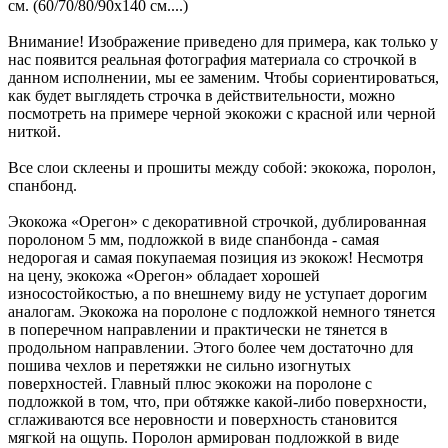
см. (60/70/80/90х140 см....)
Внимание! Изображение приведено для примера, как только у
нас появится реальная фотография материала со строчкой в
данном исполнении, мы ее заменим. Чтобы сориентироваться,
как будет выглядеть строчка в действительности, можно
посмотреть на примере черной экокожи с красной или черной
ниткой.
Все слои склеены и прошиты между собой: экокожа, поролон,
спанбонд.
Экокожа «Орегон» с декоративной строчкой, дублированная
поролоном 5 мм, подложкой в виде спанбонда - самая
недорогая и самая покупаемая позиция из экокож! Несмотря
на цену, экокожа «Орегон» обладает хорошей
износостойкостью, а по внешнему виду не уступает дорогим
аналогам. Экокожа на поролоне с подложкой немного тянется
в поперечном направлении и практически не тянется в
продольном направлении. Этого более чем достаточно для
пошива чехлов и перетяжки не сильно изогнутых
поверхностей. Главный плюс экокожи на поролоне с
подложкой в том, что, при обтяжке какой-либо поверхности,
сглаживаются все неровности и поверхность становится
мягкой на ощупь. Поролон армирован подложкой в виде