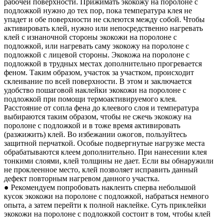
рабочей поверхности. Прижимать экокожу на поролоне с
подложкой нужно до тех пор, пока температура клея не
упадет и обе поверхности не склеются между собой. Чтобы
активировать клей, нужно или непосредственно нагревать
клей с изнаночной стороны экокожи на поролоне с
подложкой, или нагревать саму экокожу на поролоне с
подложкой с лицевой стороны. Экокожа на поролоне с
подложкой в трудных местах дополнительно прогревается
феном. Таким образом, участок за участком, происходит
склеивание по всей поверхности. В этом и заключается
удобство пошаговой наклейки экокожи на поролоне с
подложкой при помощи термоактивируемого клея.
Расстояние от сопла фена до клеевого слоя и температура
выбираются таким образом, чтобы не сжечь экокожу на
поролоне с подложкой и в тоже время активировать
(разжижить) клей. Во избежании ожогов, пользуйтесь
защитной перчаткой. Особые подвергнутые нагрузке места
обрабатываются клеем дополнительно. При нанесении клея
тонкими слоями, клей толщины не дает. Если вы обнаружили
не проклеенное место, клей позволяет исправить данный
дефект повторным нагревом данного участка.
● Рекомендуем попробовать наклеить сперва небольшой
кусок экокожи на поролоне с подложкой, набраться немного
опыта, а затем перейти к полной наклейке. Суть приклейки
экокожи на поролоне с подложкой состоит в том, чтобы клей