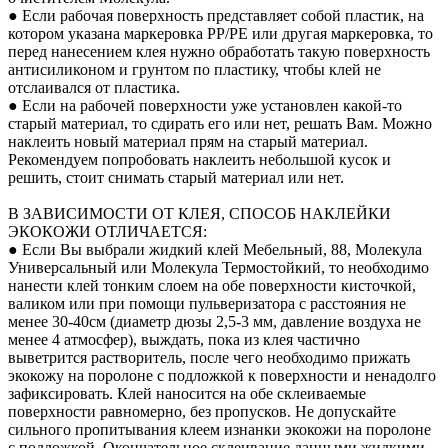
● Если рабочая поверхность представляет собой пластик, на
котором указана маркеровка PP/PE или другая маркеровка, то
перед нанесением клея нужно обработать такую поверхность
антисиликоном и грунтом по пластику, чтобы клей не
отслаивался от пластика.
● Если на рабочей поверхности уже установлен какой-то
старый материал, то сдирать его или нет, решать Вам. Можно
наклеить новый материал прям на старый материал.
Рекомендуем попробовать наклеить небольшой кусок и
решить, стоит снимать старый материал или нет.
В ЗАВИСИМОСТИ ОТ КЛЕЯ, СПОСОБ НАКЛЕЙКИ
ЭКОКОЖИ ОТЛИЧАЕТСЯ:
● Если Вы выбрали жидкий клей Мебельный, 88, Молекула
Универсальный или Молекула Термостойкий, то необходимо
нанести клей тонким слоем на обе поверхности кисточкой,
валиком или при помощи пульверизатора с расстояния не
менее 30-40см (диаметр дюзы 2,5-3 мм, давление воздуха не
менее 4 атмосфер), выждать, пока из клея частично
выветрится растворитель, после чего необходимо прижать
экокожу на поролоне с подложкой к поверхности и ненадолго
зафиксировать. Клей наносится на обе склеиваемые
поверхности равномерно, без пропусков. Не допускайте
сильного пропитывания клеем изнанки экокожи на поролоне
с подложкой. Окончательное склеивание данными жидкими