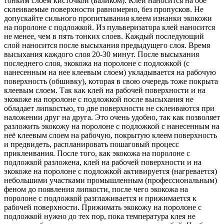
тонким слоем кисточкой (валиком). Клей наносится на обе
склеиваемые поверхности равномерно, без пропусков. Не
допускайте сильного пропитывания клеем изнанки экокожи
на поролоне с подложкой. Из пульверизатора клей наносится
не менее, чем в пять тонких слоев. Каждый последующий
слой наносится после высыхания предыдущего слоя. Время
высыхания каждого слоя 20-30 минут. После высыхания
последнего слоя, экокожа на поролоне с подложкой (с
нанесенным на нее клеевым слоем) укладывается на рабочую
поверхность (обшивку), которая в свою очередь тоже покрыта
клеевым слоем. Так как клей на рабочей поверхности и на
экокоже на поролоне с подложкой после высыхания не
обладает липкостью, то две поверхности не склеиваются при
наложении друг на друга. Это очень удобно, так как позволяет
разложить экокожу на поролоне с подложкой с нанесенным на
неё клеевым слоем на рабочую, покрытую клеем поверхность
и предвидеть, распланировать пошаговый процесс
приклеивания. После того, как экокожа на поролоне с
подложкой разложена, клей на рабочей поверхности и на
экокоже на поролоне с подложкой активируется (нагревается)
небольшими участками промышленным (профессиональным)
феном до появления липкости, после чего экокожа на
поролоне с подложкой разглаживается и прижимается к
рабочей поверхности. Прижимать экокожу на поролоне с
подложкой нужно до тех пор, пока температура клея не