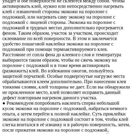
упадет и обе поверхности не склеются между собой. Чтобы
активировать клей, нужно или непосредственно нагревать
клей с изнаночной стороны экокожи на поролоне с
подложкой, или нагревать саму экокожу на поролоне с
подложкой с лицевой стороны. Экокожа на поролоне с
подложкой в трудных местах дополнительно прогревается
феном. Таким образом, участок за участком, происходит
склеивание по всей поверхности. В этом и заключается
удобство пошаговой наклейки экокожи на поролоне с
подложкой при помощи термоактивируемого клея.
Расстояние от сопла фена до клеевого слоя и температура
выбираются таким образом, чтобы не сжечь экокожу на
поролоне с подложкой и в тоже время активировать
(разжижить) клей. Во избежании ожогов, пользуйтесь
защитной перчаткой. Особые подвергнутые нагрузке места
обрабатываются клеем дополнительно. При нанесении клея
тонкими слоями, клей толщины не дает. Если вы обнаружили
не проклеенное место, клей позволяет исправить данный
дефект повторным нагревом данного участка.
● Рекомендуем попробовать наклеить сперва небольшой
кусок экокожи на поролоне с подложкой, набраться немного
опыта, а затем перейти к полной наклейке. Суть приклейки
экокожи на поролоне с подложкой состоит в том, чтобы клей
слегка впитался в её изнанку и в рабочую поверхность, затем,
после прижатия экокожи на поролоне с подложкой,