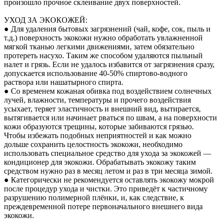
произошло прочное склеивание двух поверхностей.
УХОД ЗА ЭКОКОЖЕЙ:
● Для удаления бытовых загрязнений (чай, кофе, сок, пыль и
т.д.) поверхность экокожи нужно обработать увлажненной
мягкой тканью легкими движениями, затем обязательно
протереть насухо. Таким же способом удаляются пыльный
налет и грязь. Если не удалось избавится от загрязнения сразу,
допускается использование 40-50% спиртово-водного
раствора или нашатырного спирта.
● Со временем кожаная обивка под воздействием солнечных
лучей, влажности, температуры и прочего воздействия
усыхает, теряет эластичность и внешний вид, вытирается,
вытягивается или начинает рваться по швам, а на поверхности
кожи образуются трещины, которые забиваются грязью.
Чтобы избежать подобных неприятностей и как можно
дольше сохранить целостность экокожи, необходимо
использовать специальное средство для ухода за экокожей —
кондиционер для экокожи. Обрабатывать экокожу таким
средством нужно раз в месяц летом и раз в три месяца зимой.
● Категорически не рекомендуется оставлять экокожу мокрой
после процедур ухода и чистки. Это приведёт к частичному
разрушению полимерной плёнки, и, как следствие, к
преждевременной потере первоначального внешнего вида
экокожи.