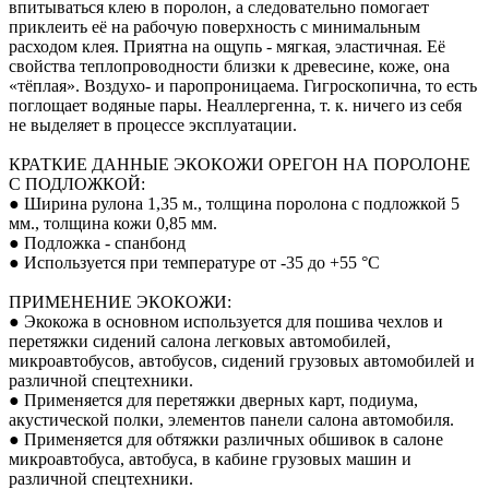
впитываться клею в поролон, а следовательно помогает
приклеить её на рабочую поверхность с минимальным
расходом клея. Приятна на ощупь - мягкая, эластичная. Её
свойства теплопроводности близки к древесине, коже, она
«тёплая». Воздухо- и паропроницаема. Гигроскопична, то есть
поглощает водяные пары. Неаллергенна, т. к. ничего из себя
не выделяет в процессе эксплуатации.
КРАТКИЕ ДАННЫЕ ЭКОКОЖИ ОРЕГОН НА ПОРОЛОНЕ
С ПОДЛОЖКОЙ:
● Ширина рулона 1,35 м., толщина поролона с подложкой 5
мм., толщина кожи 0,85 мм.
● Подложка - спанбонд
● Используется при температуре от -35 до +55 °С
ПРИМЕНЕНИЕ ЭКОКОЖИ:
● Экокожа в основном используется для пошива чехлов и
перетяжки сидений салона легковых автомобилей,
микроавтобусов, автобусов, сидений грузовых автомобилей и
различной спецтехники.
● Применяется для перетяжки дверных карт, подиума,
акустической полки, элементов панели салона автомобиля.
● Применяется для обтяжки различных обшивок в салоне
микроавтобуса, автобуса, в кабине грузовых машин и
различной спецтехники.