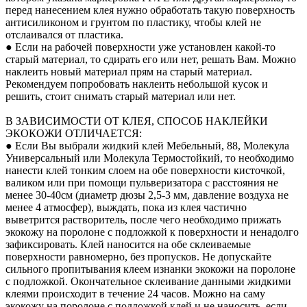
перед нанесением клея нужно обработать такую поверхность
антисиликоном и грунтом по пластику, чтобы клей не
отслаивался от пластика.
● Если на рабочей поверхности уже установлен какой-то
старый материал, то сдирать его или нет, решать Вам. Можно
наклеить новый материал прям на старый материал.
Рекомендуем попробовать наклеить небольшой кусок и
решить, стоит снимать старый материал или нет.
В ЗАВИСИМОСТИ ОТ КЛЕЯ, СПОСОБ НАКЛЕЙКИ
ЭКОКОЖИ ОТЛИЧАЕТСЯ:
● Если Вы выбрали жидкий клей Мебельный, 88, Молекула
Универсальный или Молекула Термостойкий, то необходимо
нанести клей тонким слоем на обе поверхности кисточкой,
валиком или при помощи пульверизатора с расстояния не
менее 30-40см (диаметр дюзы 2,5-3 мм, давление воздуха не
менее 4 атмосфер), выждать, пока из клея частично
выветрится растворитель, после чего необходимо прижать
экокожу на поролоне с подложкой к поверхности и ненадолго
зафиксировать. Клей наносится на обе склеиваемые
поверхности равномерно, без пропусков. Не допускайте
сильного пропитывания клеем изнанки экокожи на поролоне
с подложкой. Окончательное склеивание данными жидкими
клеями происходит в течение 24 часов. Можно на саму
экокожу на поролоне с подложкой клей и не наносить, если