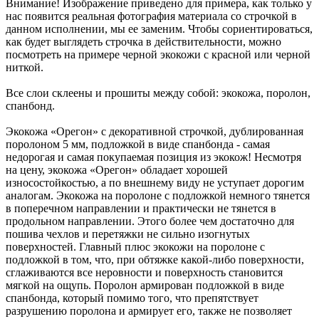
Внимание! Изображение приведено для примера, как только у
нас появится реальная фотография материала со строчкой в
данном исполнении, мы ее заменим. Чтобы сориентироваться,
как будет выглядеть строчка в действительности, можно
посмотреть на примере черной экокожи с красной или черной
ниткой.
Все слои склеены и прошиты между собой: экокожа, поролон,
спанбонд.
Экокожа «Орегон» с декоративной строчкой, дублированная
поролоном 5 мм, подложкой в виде спанбонда - самая
недорогая и самая покупаемая позиция из экокож! Несмотря
на цену, экокожа «Орегон» обладает хорошей
износостойкостью, а по внешнему виду не уступает дорогим
аналогам. Экокожа на поролоне с подложкой немного тянется
в поперечном направлении и практически не тянется в
продольном направлении. Этого более чем достаточно для
пошива чехлов и перетяжки не сильно изогнутых
поверхностей. Главный плюс экокожи на поролоне с
подложкой в том, что, при обтяжке какой-либо поверхности,
сглаживаются все неровности и поверхность становится
мягкой на ощупь. Поролон армирован подложкой в виде
спанбонда, который помимо того, что препятствует
разрушению поролона и армирует его, также не позволяет