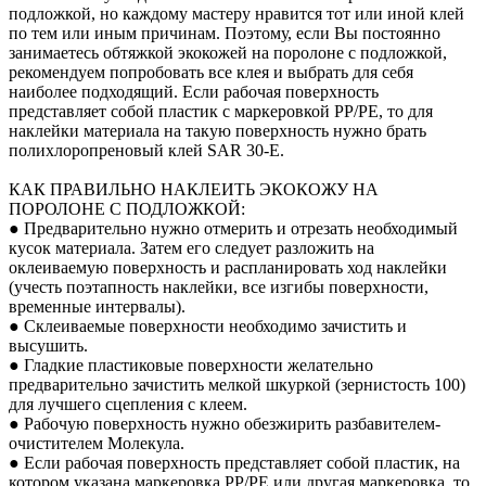
подложкой, но каждому мастеру нравится тот или иной клей
по тем или иным причинам. Поэтому, если Вы постоянно
занимаетесь обтяжкой экокожей на поролоне с подложкой,
рекомендуем попробовать все клея и выбрать для себя
наиболее подходящий. Если рабочая поверхность
представляет собой пластик с маркеровкой PP/PE, то для
наклейки материала на такую поверхность нужно брать
полихлоропреновый клей SAR 30-E.
КАК ПРАВИЛЬНО НАКЛЕИТЬ ЭКОКОЖУ НА
ПОРОЛОНЕ С ПОДЛОЖКОЙ:
● Предварительно нужно отмерить и отрезать необходимый
кусок материала. Затем его следует разложить на
оклеиваемую поверхность и распланировать ход наклейки
(учесть поэтапность наклейки, все изгибы поверхности,
временные интервалы).
● Склеиваемые поверхности необходимо зачистить и
высушить.
● Гладкие пластиковые поверхности желательно
предварительно зачистить мелкой шкуркой (зернистость 100)
для лучшего сцепления с клеем.
● Рабочую поверхность нужно обезжирить разбавителем-
очистителем Молекула.
● Если рабочая поверхность представляет собой пластик, на
котором указана маркеровка PP/PE или другая маркеровка, то