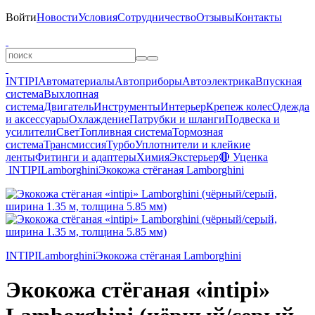
Войти
Новости
Условия
Сотрудничество
Отзывы
Контакты
INTIPI
Автоматериалы
Автоприборы
Автоэлектрика
Впускная
система
Выхлопная
система
Двигатель
Инструменты
Интерьер
Крепеж колес
Одежда
и аксессуары
Охлаждение
Патрубки и шланги
Подвеска и
усилители
Свет
Топливная система
Тормозная
система
Трансмиссия
Турбо
Уплотнители и клейкие
ленты
Фитинги и адаптеры
Химия
Экстерьер
🔴 Уценка
INTIPI
Lamborghini
Экокожа стёганая Lamborghini
INTIPI
Lamborghini
Экокожа стёганая Lamborghini
Экокожа стёганая «intipi»