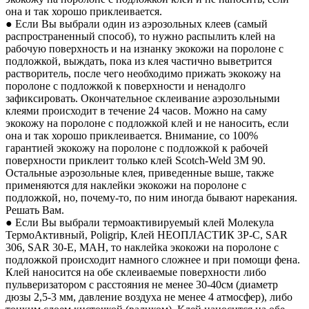
она и так хорошо приклеивается.
● Если Вы выбрали один из аэрозольных клеев (самый
распространенный способ), то нужно распылить клей на
рабочую поверхность и на изнанку экокожи на поролоне с
подложкой, выждать, пока из клея частично выветрится
растворитель, после чего необходимо прижать экокожу на
поролоне с подложкой к поверхности и ненадолго
зафиксировать. Окончательное склеивание аэрозольными
клеями происходит в течение 24 часов. Можно на саму
экокожу на поролоне с подложкой клей и не наносить, если
она и так хорошо приклеивается. Внимание, со 100%
гарантией экокожу на поролоне с подложкой к рабочей
поверхности приклеит только клей Scotch-Weld 3M 90.
Остальные аэрозольные клея, приведенные выше, также
применяются для наклейки экокожи на поролоне с
подложкой, но, почему-то, по ним иногда бывают нарекания.
Решать Вам.
● Если Вы выбрали термоактивируемый клей Молекула
ТермоАктивный, Poligrip, Клей НЕОПЛАСТИК 3P-C, SAR
306, SAR 30-E, MAH, то наклейка экокожи на поролоне с
подложкой происходит намного сложнее и при помощи фена.
Клей наносится на обе склеиваемые поверхности либо
пульверизатором с расстояния не менее 30-40см (диаметр
дюзы 2,5-3 мм, давление воздуха не менее 4 атмосфер), либо