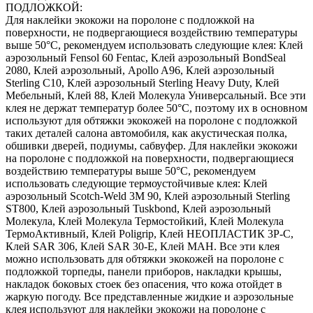
ПОДЛОЖКОЙ:
Для наклейки экокожи на поролоне с подложкой на
поверхности, не подвергающиеся воздействию температуры
выше 50°С, рекомендуем использовать следующие клея: Клей
аэрозольный Fensol 60 Fentac, Клей аэрозольный BondSeal
2080, Клей аэрозольный, Apollo A96, Клей аэрозольный
Sterling C10, Клей аэрозольный Sterling Heavy Duty, Клей
Мебельный, Клей 88, Клей Молекула Универсальный. Все эти
клея не держат температур более 50°С, поэтому их в основном
используют для обтяжки экокожей на поролоне с подложкой
таких деталей салона автомобиля, как акустическая полка,
обшивки дверей, подиумы, сабвуфер. Для наклейки экокожи
на поролоне с подложкой на поверхности, подвергающиеся
воздействию температуры выше 50°С, рекомендуем
использовать следующие термоустойчивые клея: Клей
аэрозольный Scotch-Weld 3M 90, Клей аэрозольный Sterling
ST800, Клей аэрозольный Tuskbond, Клей аэрозольный
Молекула, Клей Молекула Термостойкий, Клей Молекула
ТермоАктивный, Клей Poligrip, Клей НЕОПЛАСТИК 3P-C,
Клей SAR 306, Клей SAR 30-E, Клей MAH. Все эти клея
можно использовать для обтяжки экокожей на поролоне с
подложкой торпеды, панели приборов, накладки крышы,
накладок боковых стоек без опасения, что кожа отойдет в
жаркую погоду. Все представленные жидкие и аэрозольные
клея используют для наклейки экокожи на поролоне с