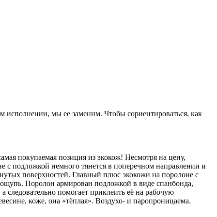
ом исполнении, мы ее заменим. Чтобы сориентироваться, как
амая покупаемая позиция из экокож! Несмотря на цену,
не с подложкой немного тянется в поперечном направлении и
гнутых поверхностей. Главный плюс экокожи на поролоне с
а ощупь. Поролон армирован подложкой в виде спанбонда,
 а следовательно помогает приклеить её на рабочую
весине, коже, она «тёплая». Воздухо- и паропроницаема.