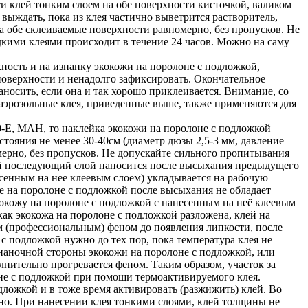
 клей тонким слоем на обе поверхности кисточкой, валиком
 выждать, пока из клея частично выветрится растворитель,
а обе склеиваемые поверхности равномерно, без пропусков. Не
кими клеями происходит в течение 24 часов. Можно на саму
ность и на изнанку экокожи на поролоне с подложкой,
 поверхности и ненадолго зафиксировать. Окончательное
носить, если она и так хорошо приклеивается. Внимание, со
 аэрозольные клея, приведенные выше, также применяются для
E, MAH, то наклейка экокожи на поролоне с подложкой
тояния не менее 30-40см (диаметр дюзы 2,5-3 мм, давление
мерно, без пропусков. Не допускайте сильного пропитывания
дый последующий слой наносится после высыхания предыдущего
есенным на нее клеевым слоем) укладывается на рабочую
же на поролоне с подложкой после высыхания не обладает
экокожу на поролоне с подложкой с нанесенным на неё клеевым
ак экокожа на поролоне с подложкой разложена, клей на
м (профессиональным) феном до появления липкости, после
с подложкой нужно до тех пор, пока температура клея не
знаночной стороны экокожи на поролоне с подложкой, или
лнительно прогревается феном. Таким образом, участок за
оне с подложкой при помощи термоактивируемого клея.
дложкой и в тоже время активировать (разжижить) клей. Во
но. При нанесении клея тонкими слоями, клей толщины не