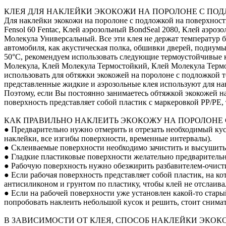
КЛЕЯ ДЛЯ НАКЛЕЙКИ ЭКОКОЖИ НА ПОРОЛОНЕ С ПО
Для наклейки экокожи на поролоне с подложкой на поверхнос
Fensol 60 Fentac, Клей аэрозольный BondSeal 2080, Клей аэроз
Молекула Универсальный. Все эти клея не держат температур б
автомобиля, как акустическая полка, обшивки дверей, подиум
50°С, рекомендуем использовать следующие термоустойчивые кл
Молекула, Клей Молекула Термостойкий, Клей Молекула Терм
использовать для обтяжки экокожей на поролоне с подложкой т
представленные жидкие и аэрозольные клея используют для на
Поэтому, если Вы постоянно занимаетесь обтяжкой экокожей на
поверхность представляет собой пластик с маркеровкой PP/PE
КАК ПРАВИЛЬНО НАКЛЕИТЬ ЭКОКОЖУ НА ПОРОЛОНЕ
● Предварительно нужно отмерить и отрезать необходимый кусо
наклейки, все изгибы поверхности, временные интервалы).
● Склеиваемые поверхности необходимо зачистить и высушить
● Гладкие пластиковые поверхности желательно предварительно
● Рабочую поверхность нужно обезжирить разбавителем-очист
● Если рабочая поверхность представляет собой пластик, на к
антисиликоном и грунтом по пластику, чтобы клей не отслаивал
● Если на рабочей поверхности уже установлен какой-то стары
попробовать наклеить небольшой кусок и решить, стоит снимат
В ЗАВИСИМОСТИ ОТ КЛЕЯ, СПОСОБ НАКЛЕЙКИ ЭКОК