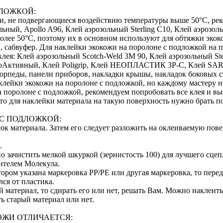
ДЛОЖКОЙ:
ти, не подвергающиеся воздействию температуры выше 50°С, ре
ольный, Apollo A96, Клей аэрозольный Sterling C10, Клей аэрозол
олее 50°С, поэтому их в основном используют для обтяжки экок
ы, сабвуфер. Для наклейки экокожи на поролоне с подложкой н
ея: Клей аэрозольный Scotch-Weld 3M 90, Клей аэрозольный Ste
оАктивный, Клей Poligrip, Клей НЕОПЛАСТИК 3P-C, Клей SAR 
орпеды, панели приборов, накладки крышы, накладок боковых ст
клейки экокожи на поролоне с подложкой, но каждому мастеру н
 поролоне с подложкой, рекомендуем попробовать все клея и вы
, то для наклейки материала на такую поверхность нужно брать
 С ПОДЛОЖКОЙ:
к материала. Затем его следует разложить на оклеиваемую пове
.
 зачистить мелкой шкуркой (зернистость 100) для лучшего сцеп
ителем Молекула.
отором указана маркеровка PP/PE или другая маркеровка, то пер
ся от пластика.
й материал, то сдирать его или нет, решать Вам. Можно наклеит
ь старый материал или нет.
ОЖИ ОТЛИЧАЕТСЯ: