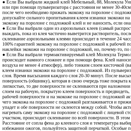
● Если Вы выбрали жидкий клей Мебельный, 88, Молекула Уни
или при помощи пульверизатора с расстояния не менее 30-40см 
после чего необходимо прижать экокожу на поролоне с подложк
допускайте сильного пропитывания клеем изнанки экокожи на
экокожу на поролоне с подложкой клей и не наносить, если она
● Если Вы выбрали один из аэрозольных клеев (самый распрос
выждать, пока из клея частично выветрится растворитель, пос
склеивание аэрозольными клеями происходит в течение 24 часо
100% гарантией экокожу на поролоне с подложкой к рабочей п
наклейки экокожи на поролоне с подложкой, но, почему-то, по
● Если Вы выбрали термоактивируемый клей Молекула ТермоА
происходит намного сложнее и при помощи фена. Клей наноситс
воздуха не менее 4 атмосфер), либо тонким слоем кисточкой (
клеем изнанки экокожи на поролоне с подложкой. Из пульвери
слоя. Время высыхания каждого слоя 20-30 минут. После высых
поверхность (обшивку), которая в свою очередь тоже покрыта 
липкостью, то две поверхности не склеиваются при наложении 
слоем на рабочую, покрытую клеем поверхность и предвидеть, 
рабочей поверхности и на экокоже на поролоне с подложкой 
чего экокожа на поролоне с подложкой разглаживается и прижи
упадет и обе поверхности не склеются между собой. Чтобы акт
нагревать саму экокожу на поролоне с подложкой с лицевой ст
участком, происходит склеивание по всей поверхности. В это
Расстояние от сопла фена до клеевого слоя и температура выби
избежании ожогов, пользуйтесь защитной перчаткой. Особые п