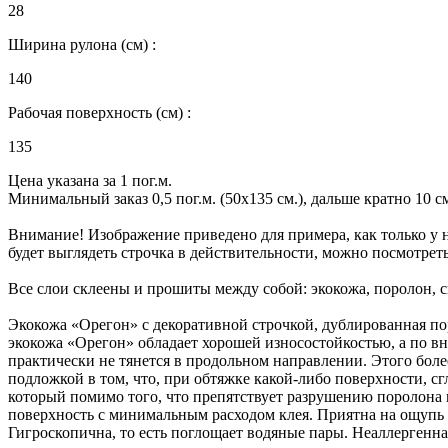
28
Ширина рулона (см) :
140
Рабочая поверхность (см) :
135
Цена указана за 1 пог.м.
Минимальный заказ 0,5 пог.м. (50х135 см.), дальше кратно 10 см.
Внимание! Изображение приведено для примера, как только у н
будет выглядеть строчка в действительности, можно посмотрет
Все слои склеены и прошиты между собой: экокожа, поролон, 
Экокожа «Орегон» с декоративной строчкой, дублированная пор
экокожа «Орегон» обладает хорошей износостойкостью, а по в
практически не тянется в продольном направлении. Этого бол
подложкой в том, что, при обтяжке какой-либо поверхности, с
который помимо того, что препятствует разрушению поролона и
поверхность с минимальным расходом клея. Приятна на ощупь - 
Гигроскопична, то есть поглощает водяные пары. Неаллергенна, 