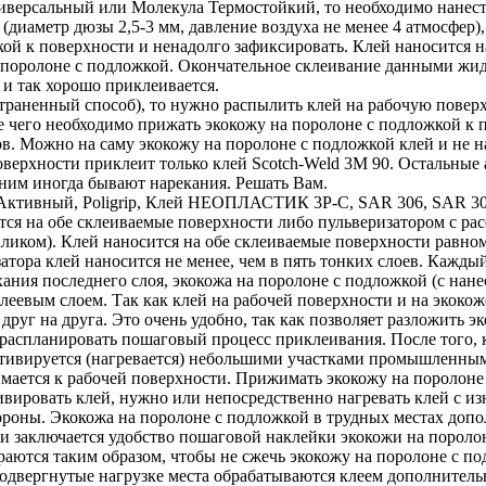
версальный или Молекула Термостойкий, то необходимо нанести
(диаметр дюзы 2,5-3 мм, давление воздуха не менее 4 атмосфер),
ой к поверхности и ненадолго зафиксировать. Клей наносится н
 поролоне с подложкой. Окончательное склеивание данными жид
 и так хорошо приклеивается.
траненный способ), то нужно распылить клей на рабочую поверх
ле чего необходимо прижать экокожу на поролоне с подложкой к
в. Можно на саму экокожу на поролоне с подложкой клей и не на
оверхности приклеит только клей Scotch-Weld 3M 90. Остальные
 ним иногда бывают нарекания. Решать Вам.
ктивный, Poligrip, Клей НЕОПЛАСТИК 3P-C, SAR 306, SAR 30-
я на обе склеиваемые поверхности либо пульверизатором с расс
валиком). Клей наносится на обе склеиваемые поверхности равно
затора клей наносится не менее, чем в пять тонких слоев. Каж
ания последнего слоя, экокожа на поролоне с подложкой (с нан
клеевым слоем. Так как клей на рабочей поверхности и на экоко
друг на друга. Это очень удобно, так как позволяет разложить 
распланировать пошаговый процесс приклеивания. После того, к
активируется (нагревается) небольшими участками промышленны
мается к рабочей поверхности. Прижимать экокожу на поролоне 
ивировать клей, нужно или непосредственно нагревать клей с и
ороны. Экокожа на поролоне с подложкой в трудных местах допо
м и заключается удобство пошаговой наклейки экокожи на порол
раются таким образом, чтобы не сжечь экокожу на поролоне с по
одвергнутые нагрузке места обрабатываются клеем дополнитель