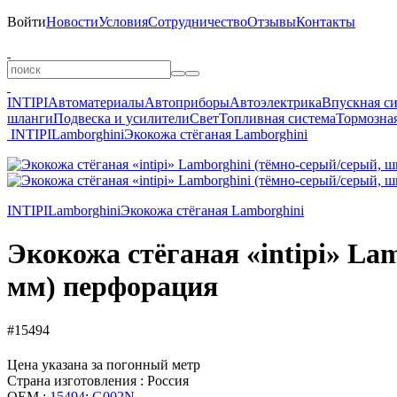
Войти
Новости
Условия
Сотрудничество
Отзывы
Контакты
INTIPI
Автоматериалы
Автоприборы
Автоэлектрика
Впускная с
шланги
Подвеска и усилители
Свет
Топливная система
Тормозная
INTIPI
Lamborghini
Экокожа стёганая Lamborghini
INTIPI
Lamborghini
Экокожа стёганая Lamborghini
Экокожа стёганая «intipi» La
мм) перфорация
#15494
Цена указана за погонный метр
Страна изготовления : Россия
OEM :
15494
;
G002N