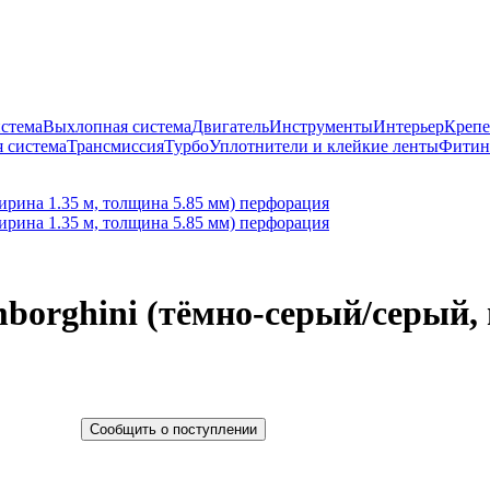
истема
Выхлопная система
Двигатель
Инструменты
Интерьер
Крепе
 система
Трансмиссия
Турбо
Уплотнители и клейкие ленты
Фитин
mborghini (тёмно-серый/серый,
Сообщить о поступлении