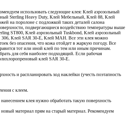
комендуем использовать следующие клея: Клей аэрозольный
ьный Sterling Heavy Duty, Клей Мебельный, Клей 88, Клей
ожей на поролоне с подложкой таких деталей салона
а поверхности, подвергающиеся воздействию температуры выше
rling ST800, Клей аэрозольный Tuskbond, Клей аэрозольный
306, Клей SAR 30-E, Клей MAH. Все эти клея можно
оек без опасения, что кожа отойдет в жаркую погоду. Все
равится тот или иной клей по тем или иным причинам.
брать для себя наиболее подходящий. Если рабочая
 полихлоропреновый клей SAR 30-E.
рхность и распланировать ход наклейки (учесть поэтапность
ления с клеем.
ед нанесением клея нужно обработать такую поверхность
ь новый материал прям на старый материал. Рекомендуем