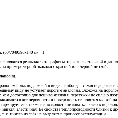
 (60/70/80/90х140 см....)
ас появится реальная фотография материала со строчкой в данн
ь на примере черной экокожи с красной или черной ниткой.
спанбонд.
олоном 5 мм, подложкой в виде спанбонда - самая недорогая и с
нешнему виду не уступает дорогим аналогам. Экокожа на пороло
ее чем достаточно для пошива чехлов и перетяжки не сильно изо
глаживаются все неровности и поверхность становится мягкой н
 армирует его, также не позволяет впитываться клею в поролон,
мягкая, эластичная. Её свойства теплопроводности близки к дре
т. к. ничего из себя не выделяет в процессе эксплуатации.