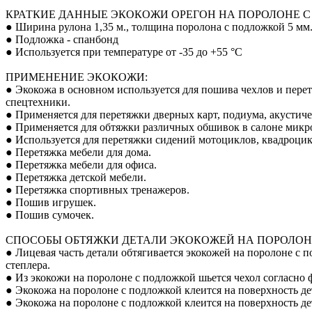
КРАТКИЕ ДАННЫЕ ЭКОКОЖИ ОРЕГОН НА ПОРОЛОНЕ С
● Ширина рулона 1,35 м., толщина поролона с подложкой 5 мм.
● Подложка - спанбонд
● Используется при температуре от -35 до +55 °С
ПРИМЕНЕНИЕ ЭКОКОЖИ:
● Экокожа в основном используется для пошива чехлов и пере
спецтехники.
● Применяется для перетяжки дверных карт, подиума, акустиче
● Применяется для обтяжки различных обшивок в салоне микро
● Используется для перетяжки сидений мотоциклов, квадроцик
● Перетяжка мебели для дома.
● Перетяжка мебели для офиса.
● Перетяжка детской мебели.
● Перетяжка спортивных тренажеров.
● Пошив игрушек.
● Пошив сумочек.
СПОСОБЫ ОБТЯЖКИ ДЕТАЛИ ЭКОКОЖЕЙ НА ПОРОЛОН
● Лицевая часть детали обтягивается экокожей на поролоне с
степлера.
● Из экокожи на поролоне с подложкой шьется чехол согласно ф
● Экокожа на поролоне с подложкой клеится на поверхность де
● Экокожа на поролоне с подложкой клеится на поверхность д