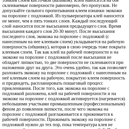
тонким слоем кисточкой (валиком). Клей наносится на обе
склеиваемые поверхности равномерно, без пропусков. Не
допускайте сильного пропитывания клеем изнанки экокожи
на поролоне с подложкой. Из пульверизатора клей наносится
не менее, чем в пять тонких слоев. Каждый последующий
слой наносится после высыхания предыдущего слоя. Время
высыхания каждого слоя 20-30 минут. После высыхания
последнего слоя, экокожа на поролоне с подложкой (с
нанесенным на нее клеевым слоем) укладывается на рабочую
поверхность (обшивку), которая в свою очередь тоже покрыта
клеевым слоем. Так как клей на рабочей поверхности и на
экокоже на поролоне с подложкой после высыхания не
обладает липкостью, то две поверхности не склеиваются при
наложении друг на друга. Это очень удобно, так как позволяет
разложить экокожу на поролоне с подложкой с нанесенным на
неё клеевым слоем на рабочую, покрытую клеем поверхность
и предвидеть, распланировать пошаговый процесс
приклеивания. После того, как экокожа на поролоне с
подложкой разложена, клей на рабочей поверхности и на
экокоже на поролоне с подложкой активируется (нагревается)
небольшими участками промышленным (профессиональным)
феном до появления липкости, после чего экокожа на
поролоне с подложкой разглаживается и прижимается к
рабочей поверхности. Прижимать экокожу на поролоне с
подложкой нужно до тех пор, пока температура клея не