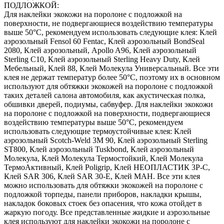
ПОДЛОЖКОЙ:
Для наклейки экокожи на поролоне с подложкой на
поверхности, не подвергающиеся воздействию температуры
выше 50°С, рекомендуем использовать следующие клея: Клей
аэрозольный Fensol 60 Fentac, Клей аэрозольный BondSeal
2080, Клей аэрозольный, Apollo A96, Клей аэрозольный
Sterling C10, Клей аэрозольный Sterling Heavy Duty, Клей
Мебельный, Клей 88, Клей Молекула Универсальный. Все эти
клея не держат температур более 50°С, поэтому их в основном
используют для обтяжки экокожей на поролоне с подложкой
таких деталей салона автомобиля, как акустическая полка,
обшивки дверей, подиумы, сабвуфер. Для наклейки экокожи
на поролоне с подложкой на поверхности, подвергающиеся
воздействию температуры выше 50°С, рекомендуем
использовать следующие термоустойчивые клея: Клей
аэрозольный Scotch-Weld 3M 90, Клей аэрозольный Sterling
ST800, Клей аэрозольный Tuskbond, Клей аэрозольный
Молекула, Клей Молекула Термостойкий, Клей Молекула
ТермоАктивный, Клей Poligrip, Клей НЕОПЛАСТИК 3P-C,
Клей SAR 306, Клей SAR 30-E, Клей MAH. Все эти клея
можно использовать для обтяжки экокожей на поролоне с
подложкой торпеды, панели приборов, накладки крышы,
накладок боковых стоек без опасения, что кожа отойдет в
жаркую погоду. Все представленные жидкие и аэрозольные
клея используют для наклейки экокожи на поролоне с