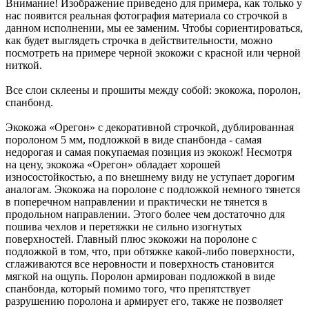
Внимание! Изображение приведено для примера, как только у
нас появится реальная фотография материала со строчкой в
данном исполнении, мы ее заменим. Чтобы сориентироваться,
как будет выглядеть строчка в действительности, можно
посмотреть на примере черной экокожи с красной или черной
ниткой.
Все слои склеены и прошиты между собой: экокожа, поролон,
спанбонд.
Экокожа «Орегон» с декоративной строчкой, дублированная
поролоном 5 мм, подложкой в виде спанбонда - самая
недорогая и самая покупаемая позиция из экокож! Несмотря
на цену, экокожа «Орегон» обладает хорошей
износостойкостью, а по внешнему виду не уступает дорогим
аналогам. Экокожа на поролоне с подложкой немного тянется
в поперечном направлении и практически не тянется в
продольном направлении. Этого более чем достаточно для
пошива чехлов и перетяжки не сильно изогнутых
поверхностей. Главный плюс экокожи на поролоне с
подложкой в том, что, при обтяжке какой-либо поверхности,
сглаживаются все неровности и поверхность становится
мягкой на ощупь. Поролон армирован подложкой в виде
спанбонда, который помимо того, что препятствует
разрушению поролона и армирует его, также не позволяет