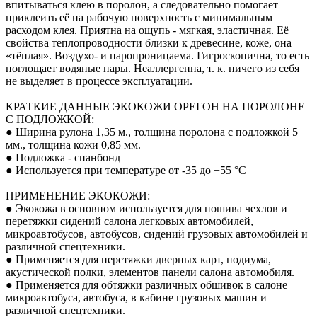
впитываться клею в поролон, а следовательно помогает
приклеить её на рабочую поверхность с минимальным
расходом клея. Приятна на ощупь - мягкая, эластичная. Её
свойства теплопроводности близки к древесине, коже, она
«тёплая». Воздухо- и паропроницаема. Гигроскопична, то есть
поглощает водяные пары. Неаллергенна, т. к. ничего из себя
не выделяет в процессе эксплуатации.
КРАТКИЕ ДАННЫЕ ЭКОКОЖИ ОРЕГОН НА ПОРОЛОНЕ
С ПОДЛОЖКОЙ:
● Ширина рулона 1,35 м., толщина поролона с подложкой 5
мм., толщина кожи 0,85 мм.
● Подложка - спанбонд
● Используется при температуре от -35 до +55 °С
ПРИМЕНЕНИЕ ЭКОКОЖИ:
● Экокожа в основном используется для пошива чехлов и
перетяжки сидений салона легковых автомобилей,
микроавтобусов, автобусов, сидений грузовых автомобилей и
различной спецтехники.
● Применяется для перетяжки дверных карт, подиума,
акустической полки, элементов панели салона автомобиля.
● Применяется для обтяжки различных обшивок в салоне
микроавтобуса, автобуса, в кабине грузовых машин и
различной спецтехники.