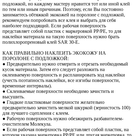
подложкой, но каждому мастеру нравится тот или иной клей
по тем или иным причинам. Поэтому, если Вы постоянно
занимаетесь обтяжкой экокожей на поролоне с подложкой,
рекомендуем попробовать все клея и выбрать для себя
наиболее подходящий. Если рабочая поверхность
представляет собой пластик с маркеровкой PP/PE, то для
наклейки материала на такую поверхность нужно брать
полихлоропреновый клей SAR 30-E.
КАК ПРАВИЛЬНО НАКЛЕИТЬ ЭКОКОЖУ НА
ПОРОЛОНЕ С ПОДЛОЖКОЙ:
● Предварительно нужно отмерить и отрезать необходимый
кусок материала. Затем его следует разложить на
оклеиваемую поверхность и распланировать ход наклейки
(учесть поэтапность наклейки, все изгибы поверхности,
временные интервалы).
● Склеиваемые поверхности необходимо зачистить и
высушить.
● Гладкие пластиковые поверхности желательно
предварительно зачистить мелкой шкуркой (зернистость 100)
для лучшего сцепления с клеем.
● Рабочую поверхность нужно обезжирить разбавителем-
очистителем Молекула.
● Если рабочая поверхность представляет собой пластик, на
котором указана маркеровка PP/PE или другая маркеровка, то