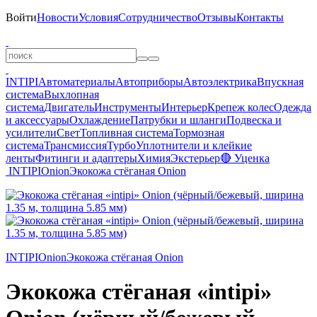
Войти
Новости
Условия
Сотрудничество
Отзывы
Контакты
INTIPI
Автоматериалы
Автоприборы
Автоэлектрика
Впускная
система
Выхлопная
система
Двигатель
Инструменты
Интерьер
Крепеж колес
Одежда
и аксессуары
Охлаждение
Патрубки и шланги
Подвеска и
усилители
Свет
Топливная система
Тормозная
система
Трансмиссия
Турбо
Уплотнители и клейкие
ленты
Фитинги и адаптеры
Химия
Экстерьер
🔴 Уценка
INTIPI
Onion
Экокожа стёганая Onion
INTIPI
Onion
Экокожа стёганая Onion
Экокожа стёганая «intipi»