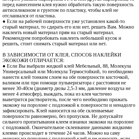
перед нанесением клея нужно обработать такую поверхность
антисиликоном и грунтом по пластику, чтобы клей не
отслаивался от пластика.
● Если на рабочей поверхности уже установлен какой-то
старый материал, то сдирать его или нет, решать Вам. Можно
наклеить новый материал прям на старый материал.
Рекомендуем попробовать наклеить небольшой кусок и
решить, стоит снимать старый материал или нет.
В ЗАВИСИМОСТИ ОТ КЛЕЯ, СПОСОБ НАКЛЕЙКИ
ЭКОКОЖИ ОТЛИЧАЕТСЯ:
● Если Вы выбрали жидкий клей Мебельный, 88, Молекула
Универсальный или Молекула Термостойкий, то необходимо
нанести клей тонким слоем на обе поверхности кисточкой,
валиком или при помощи пульверизатора с расстояния не
менее 30-40см (диаметр дюзы 2,5-3 мм, давление воздуха не
менее 4 атмосфер), выждать, пока из клея частично
выветрится растворитель, после чего необходимо прижать
экокожу на поролоне с подложкой к поверхности и ненадолго
зафиксировать. Клей наносится на обе склеиваемые
поверхности равномерно, без пропусков. Не допускайте
сильного пропитывания клеем изнанки экокожи на поролоне
с подложкой. Окончательное склеивание данными жидкими
клеями происходит в течение 24 часов. Можно на саму
экокожу на поролоне с подложкой клей и не наносить, если