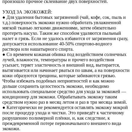
произошло прочное склеивание двух поверхностей.
УХОД ЗА ЭКОКОЖЕЙ:
● Для удаления бытовых загрязнений (чай, кофе, сок, пыль и
т.д.) поверхность экокожи нужно обработать увлажненной
мягкой тканью легкими движениями, затем обязательно
протереть насухо. Таким же способом удаляются пыльный
налет и грязь. Если не удалось избавится от загрязнения сразу,
допускается использование 40-50% спиртово-водного
раствора или нашатырного спирта.
● Со временем кожаная обивка под воздействием солнечных
лучей, влажности, температуры и прочего воздействия
усыхает, теряет эластичность и внешний вид, вытирается,
вытягивается или начинает рваться по швам, а на поверхности
кожи образуются трещины, которые забиваются грязью.
Чтобы избежать подобных неприятностей и как можно
дольше сохранить целостность экокожи, необходимо
использовать специальное средство для ухода за экокожей —
кондиционер для экокожи. Обрабатывать экокожу таким
средством нужно раз в месяц летом и раз в три месяца зимой.
● Категорически не рекомендуется оставлять экокожу мокрой
после процедур ухода и чистки. Это приведёт к частичному
разрушению полимерной плёнки, и, как следствие, к
преждевременной потере первоначального внешнего вида
экокожи.