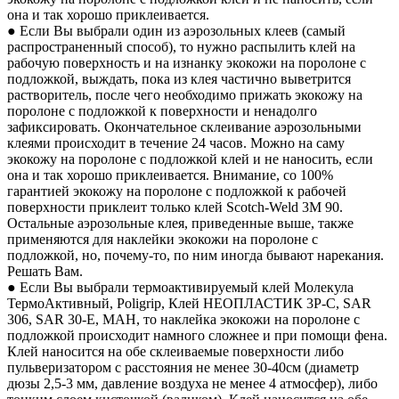
она и так хорошо приклеивается.
● Если Вы выбрали один из аэрозольных клеев (самый
распространенный способ), то нужно распылить клей на
рабочую поверхность и на изнанку экокожи на поролоне с
подложкой, выждать, пока из клея частично выветрится
растворитель, после чего необходимо прижать экокожу на
поролоне с подложкой к поверхности и ненадолго
зафиксировать. Окончательное склеивание аэрозольными
клеями происходит в течение 24 часов. Можно на саму
экокожу на поролоне с подложкой клей и не наносить, если
она и так хорошо приклеивается. Внимание, со 100%
гарантией экокожу на поролоне с подложкой к рабочей
поверхности приклеит только клей Scotch-Weld 3M 90.
Остальные аэрозольные клея, приведенные выше, также
применяются для наклейки экокожи на поролоне с
подложкой, но, почему-то, по ним иногда бывают нарекания.
Решать Вам.
● Если Вы выбрали термоактивируемый клей Молекула
ТермоАктивный, Poligrip, Клей НЕОПЛАСТИК 3P-C, SAR
306, SAR 30-E, MAH, то наклейка экокожи на поролоне с
подложкой происходит намного сложнее и при помощи фена.
Клей наносится на обе склеиваемые поверхности либо
пульверизатором с расстояния не менее 30-40см (диаметр
дюзы 2,5-3 мм, давление воздуха не менее 4 атмосфер), либо