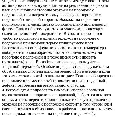
упадет и обе поверхности не склеются между собой. Чтобы
активировать клей, нужно или непосредственно нагревать
клей с изнаночной стороны экокожи на поролоне с
подложкой, или нагревать саму экокожу на поролоне с
подложкой с лицевой стороны. Экокожа на поролоне с
подложкой в трудных местах дополнительно прогревается
феном. Таким образом, участок за участком, происходит
склеивание по всей поверхности. В этом и заключается
удобство пошаговой наклейки экокожи на поролоне с
подложкой при помощи термоактивируемого клея.
Расстояние от сопла фена до клеевого слоя и температура
выбираются таким образом, чтобы не сжечь экокожу на
поролоне с подложкой и в тоже время активировать
(разжижить) клей. Во избежании ожогов, пользуйтесь
защитной перчаткой. Особые подвергнутые нагрузке места
обрабатываются клеем дополнительно. При нанесении клея
тонкими слоями, клей толщины не дает. Если вы обнаружили
не проклеенное место, клей позволяет исправить данный
дефект повторным нагревом данного участка.
● Рекомендуем попробовать наклеить сперва небольшой
кусок экокожи на поролоне с подложкой, набраться немного
опыта, а затем перейти к полной наклейке. Суть приклейки
экокожи на поролоне с подложкой состоит в том, чтобы клей
слегка впитался в её изнанку и в рабочую поверхность, затем,
после прижатия экокожи на поролоне с подложкой,