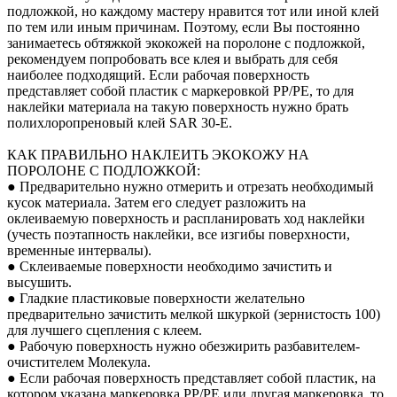
подложкой, но каждому мастеру нравится тот или иной клей
по тем или иным причинам. Поэтому, если Вы постоянно
занимаетесь обтяжкой экокожей на поролоне с подложкой,
рекомендуем попробовать все клея и выбрать для себя
наиболее подходящий. Если рабочая поверхность
представляет собой пластик с маркеровкой PP/PE, то для
наклейки материала на такую поверхность нужно брать
полихлоропреновый клей SAR 30-E.
КАК ПРАВИЛЬНО НАКЛЕИТЬ ЭКОКОЖУ НА
ПОРОЛОНЕ С ПОДЛОЖКОЙ:
● Предварительно нужно отмерить и отрезать необходимый
кусок материала. Затем его следует разложить на
оклеиваемую поверхность и распланировать ход наклейки
(учесть поэтапность наклейки, все изгибы поверхности,
временные интервалы).
● Склеиваемые поверхности необходимо зачистить и
высушить.
● Гладкие пластиковые поверхности желательно
предварительно зачистить мелкой шкуркой (зернистость 100)
для лучшего сцепления с клеем.
● Рабочую поверхность нужно обезжирить разбавителем-
очистителем Молекула.
● Если рабочая поверхность представляет собой пластик, на
котором указана маркеровка PP/PE или другая маркеровка, то