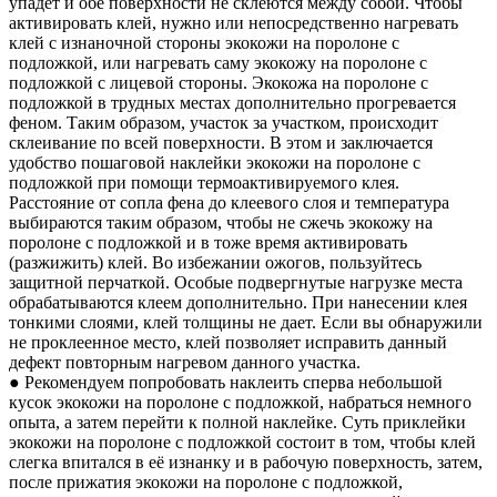
упадет и обе поверхности не склеются между собой. Чтобы
активировать клей, нужно или непосредственно нагревать
клей с изнаночной стороны экокожи на поролоне с
подложкой, или нагревать саму экокожу на поролоне с
подложкой с лицевой стороны. Экокожа на поролоне с
подложкой в трудных местах дополнительно прогревается
феном. Таким образом, участок за участком, происходит
склеивание по всей поверхности. В этом и заключается
удобство пошаговой наклейки экокожи на поролоне с
подложкой при помощи термоактивируемого клея.
Расстояние от сопла фена до клеевого слоя и температура
выбираются таким образом, чтобы не сжечь экокожу на
поролоне с подложкой и в тоже время активировать
(разжижить) клей. Во избежании ожогов, пользуйтесь
защитной перчаткой. Особые подвергнутые нагрузке места
обрабатываются клеем дополнительно. При нанесении клея
тонкими слоями, клей толщины не дает. Если вы обнаружили
не проклеенное место, клей позволяет исправить данный
дефект повторным нагревом данного участка.
● Рекомендуем попробовать наклеить сперва небольшой
кусок экокожи на поролоне с подложкой, набраться немного
опыта, а затем перейти к полной наклейке. Суть приклейки
экокожи на поролоне с подложкой состоит в том, чтобы клей
слегка впитался в её изнанку и в рабочую поверхность, затем,
после прижатия экокожи на поролоне с подложкой,