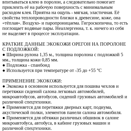
впитываться клею в поролон, а следовательно помогает
приклеить её на рабочую поверхность с минимальным
расходом клея. Приятна на ощупь - мягкая, эластичная. Её
свойства теплопроводности близки к древесине, коже, она
«тёплая». Воздухо- и паропроницаема. Гигроскопична, то есть
поглощает водяные пары. Неаллергенна, т. к. ничего из себя
не выделяет в процессе эксплуатации.
КРАТКИЕ ДАННЫЕ ЭКОКОЖИ ОРЕГОН НА ПОРОЛОНЕ
С ПОДЛОЖКОЙ:
● Ширина рулона 1,35 м., толщина поролона с подложкой 5
мм., толщина кожи 0,85 мм.
● Подложка - спанбонд
● Используется при температуре от -35 до +55 °С
ПРИМЕНЕНИЕ ЭКОКОЖИ:
● Экокожа в основном используется для пошива чехлов и
перетяжки сидений салона легковых автомобилей,
микроавтобусов, автобусов, сидений грузовых автомобилей и
различной спецтехники.
● Применяется для перетяжки дверных карт, подиума,
акустической полки, элементов панели салона автомобиля.
● Применяется для обтяжки различных обшивок в салоне
микроавтобуса, автобуса, в кабине грузовых машин и
различной спецтехники.