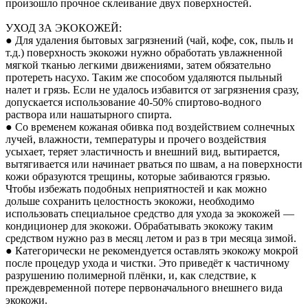
произошло прочное склеивание двух поверхностей.
УХОД ЗА ЭКОКОЖЕЙ:
● Для удаления бытовых загрязнений (чай, кофе, сок, пыль и
т.д.) поверхность экокожи нужно обработать увлажненной
мягкой тканью легкими движениями, затем обязательно
протереть насухо. Таким же способом удаляются пыльный
налет и грязь. Если не удалось избавится от загрязнения сразу,
допускается использование 40-50% спиртово-водного
раствора или нашатырного спирта.
● Со временем кожаная обивка под воздействием солнечных
лучей, влажности, температуры и прочего воздействия
усыхает, теряет эластичность и внешний вид, вытирается,
вытягивается или начинает рваться по швам, а на поверхности
кожи образуются трещины, которые забиваются грязью.
Чтобы избежать подобных неприятностей и как можно
дольше сохранить целостность экокожи, необходимо
использовать специальное средство для ухода за экокожей —
кондиционер для экокожи. Обрабатывать экокожу таким
средством нужно раз в месяц летом и раз в три месяца зимой.
● Категорически не рекомендуется оставлять экокожу мокрой
после процедур ухода и чистки. Это приведёт к частичному
разрушению полимерной плёнки, и, как следствие, к
преждевременной потере первоначального внешнего вида
экокожи.