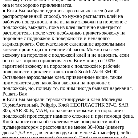
она и так хорошо приклеивается.
● Если Вы выбрали один из аэрозольных клеев (самый
распространенный способ), то нужно распылить клей на
рабочую поверхность и на изнанку экокожи на поролоне с
подложкой, выждать, пока из клея частично выветрится
растворитель, после чего необходимо прижать экокожу на
поролоне с подложкой к поверхности и ненадолго
зафиксировать. Окончательное склеивание аэрозольными
клеями происходит в течение 24 часов. Можно на саму
экокожу на поролоне с подложкой клей и не наносить, если
она и так хорошо приклеивается. Внимание, со 100%
гарантией экокожу на поролоне с подложкой к рабочей
поверхности приклеит только клей Scotch-Weld 3M 90.
Остальные аэрозольные клея, приведенные выше, также
применяются для наклейки экокожи на поролоне с
подложкой, но, почему-то, по ним иногда бывают нарекания.
Решать Вам.
● Если Вы выбрали термоактивируемый клей Молекула
ТермоАктивный, Poligrip, Клей НЕОПЛАСТИК 3P-C, SAR
306, SAR 30-E, MAH, то наклейка экокожи на поролоне с
подложкой происходит намного сложнее и при помощи фена.
Клей наносится на обе склеиваемые поверхности либо
пульверизатором с расстояния не менее 30-40см (диаметр
дюзы 2,5-3 мм, давление воздуха не менее 4 атмосфер), либо