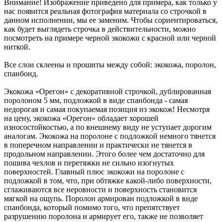
Внимание! Изображение приведено для примера, как только у
нас появится реальная фотография материала со строчкой в
данном исполнении, мы ее заменим. Чтобы сориентироваться,
как будет выглядеть строчка в действительности, можно
посмотреть на примере черной экокожи с красной или черной
ниткой.
Все слои склеены и прошиты между собой: экокожа, поролон,
спанбонд.
Экокожа «Орегон» с декоративной строчкой, дублированная
поролоном 5 мм, подложкой в виде спанбонда - самая
недорогая и самая покупаемая позиция из экокож! Несмотря
на цену, экокожа «Орегон» обладает хорошей
износостойкостью, а по внешнему виду не уступает дорогим
аналогам. Экокожа на поролоне с подложкой немного тянется
в поперечном направлении и практически не тянется в
продольном направлении. Этого более чем достаточно для
пошива чехлов и перетяжки не сильно изогнутых
поверхностей. Главный плюс экокожи на поролоне с
подложкой в том, что, при обтяжке какой-либо поверхности,
сглаживаются все неровности и поверхность становится
мягкой на ощупь. Поролон армирован подложкой в виде
спанбонда, который помимо того, что препятствует
разрушению поролона и армирует его, также не позволяет