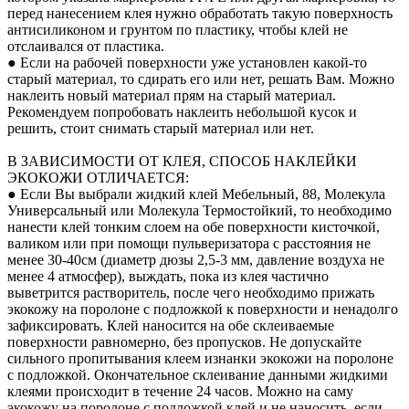
перед нанесением клея нужно обработать такую поверхность
антисиликоном и грунтом по пластику, чтобы клей не
отслаивался от пластика.
● Если на рабочей поверхности уже установлен какой-то
старый материал, то сдирать его или нет, решать Вам. Можно
наклеить новый материал прям на старый материал.
Рекомендуем попробовать наклеить небольшой кусок и
решить, стоит снимать старый материал или нет.
В ЗАВИСИМОСТИ ОТ КЛЕЯ, СПОСОБ НАКЛЕЙКИ
ЭКОКОЖИ ОТЛИЧАЕТСЯ:
● Если Вы выбрали жидкий клей Мебельный, 88, Молекула
Универсальный или Молекула Термостойкий, то необходимо
нанести клей тонким слоем на обе поверхности кисточкой,
валиком или при помощи пульверизатора с расстояния не
менее 30-40см (диаметр дюзы 2,5-3 мм, давление воздуха не
менее 4 атмосфер), выждать, пока из клея частично
выветрится растворитель, после чего необходимо прижать
экокожу на поролоне с подложкой к поверхности и ненадолго
зафиксировать. Клей наносится на обе склеиваемые
поверхности равномерно, без пропусков. Не допускайте
сильного пропитывания клеем изнанки экокожи на поролоне
с подложкой. Окончательное склеивание данными жидкими
клеями происходит в течение 24 часов. Можно на саму
экокожу на поролоне с подложкой клей и не наносить, если