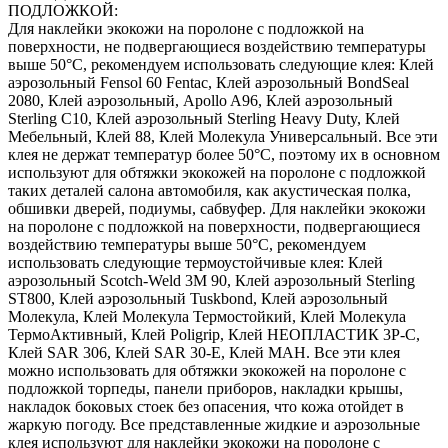
ПОДЛОЖКОЙ:
Для наклейки экокожи на поролоне с подложкой на
поверхности, не подвергающиеся воздействию температуры
выше 50°С, рекомендуем использовать следующие клея: Клей
аэрозольный Fensol 60 Fentac, Клей аэрозольный BondSeal
2080, Клей аэрозольный, Apollo A96, Клей аэрозольный
Sterling C10, Клей аэрозольный Sterling Heavy Duty, Клей
Мебельный, Клей 88, Клей Молекула Универсальный. Все эти
клея не держат температур более 50°С, поэтому их в основном
используют для обтяжки экокожей на поролоне с подложкой
таких деталей салона автомобиля, как акустическая полка,
обшивки дверей, подиумы, сабвуфер. Для наклейки экокожи
на поролоне с подложкой на поверхности, подвергающиеся
воздействию температуры выше 50°С, рекомендуем
использовать следующие термоустойчивые клея: Клей
аэрозольный Scotch-Weld 3M 90, Клей аэрозольный Sterling
ST800, Клей аэрозольный Tuskbond, Клей аэрозольный
Молекула, Клей Молекула Термостойкий, Клей Молекула
ТермоАктивный, Клей Poligrip, Клей НЕОПЛАСТИК 3P-C,
Клей SAR 306, Клей SAR 30-E, Клей MAH. Все эти клея
можно использовать для обтяжки экокожей на поролоне с
подложкой торпеды, панели приборов, накладки крышы,
накладок боковых стоек без опасения, что кожа отойдет в
жаркую погоду. Все представленные жидкие и аэрозольные
клея используют для наклейки экокожи на поролоне с