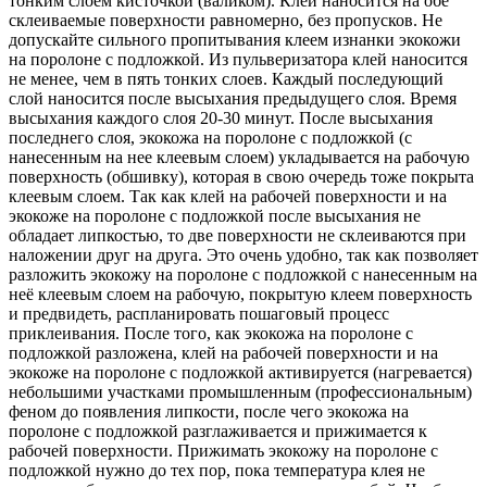
тонким слоем кисточкой (валиком). Клей наносится на обе
склеиваемые поверхности равномерно, без пропусков. Не
допускайте сильного пропитывания клеем изнанки экокожи
на поролоне с подложкой. Из пульверизатора клей наносится
не менее, чем в пять тонких слоев. Каждый последующий
слой наносится после высыхания предыдущего слоя. Время
высыхания каждого слоя 20-30 минут. После высыхания
последнего слоя, экокожа на поролоне с подложкой (с
нанесенным на нее клеевым слоем) укладывается на рабочую
поверхность (обшивку), которая в свою очередь тоже покрыта
клеевым слоем. Так как клей на рабочей поверхности и на
экокоже на поролоне с подложкой после высыхания не
обладает липкостью, то две поверхности не склеиваются при
наложении друг на друга. Это очень удобно, так как позволяет
разложить экокожу на поролоне с подложкой с нанесенным на
неё клеевым слоем на рабочую, покрытую клеем поверхность
и предвидеть, распланировать пошаговый процесс
приклеивания. После того, как экокожа на поролоне с
подложкой разложена, клей на рабочей поверхности и на
экокоже на поролоне с подложкой активируется (нагревается)
небольшими участками промышленным (профессиональным)
феном до появления липкости, после чего экокожа на
поролоне с подложкой разглаживается и прижимается к
рабочей поверхности. Прижимать экокожу на поролоне с
подложкой нужно до тех пор, пока температура клея не