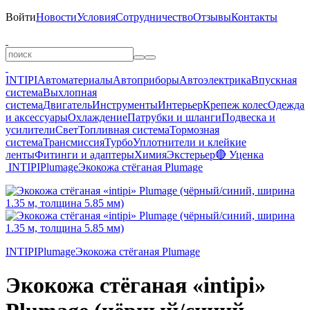
Войти
Новости
Условия
Сотрудничество
Отзывы
Контакты
INTIPI
Автоматериалы
Автоприборы
Автоэлектрика
Впускная
система
Выхлопная
система
Двигатель
Инструменты
Интерьер
Крепеж колес
Одежда
и аксессуары
Охлаждение
Патрубки и шланги
Подвеска и
усилители
Свет
Топливная система
Тормозная
система
Трансмиссия
Турбо
Уплотнители и клейкие
ленты
Фитинги и адаптеры
Химия
Экстерьер
🔴 Уценка
INTIPI
Plumage
Экокожа стёганая Plumage
INTIPI
Plumage
Экокожа стёганая Plumage
Экокожа стёганая «intipi»