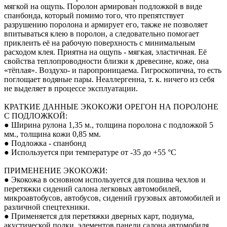
мягкой на ощупь. Поролон армирован подложкой в виде
спанбонда, который помимо того, что препятствует
разрушению поролона и армирует его, также не позволяет
впитываться клею в поролон, а следовательно помогает
приклеить её на рабочую поверхность с минимальным
расходом клея. Приятна на ощупь - мягкая, эластичная. Её
свойства теплопроводности близки к древесине, коже, она
«тёплая». Воздухо- и паропроницаема. Гигроскопична, то есть
поглощает водяные пары. Неаллергенна, т. к. ничего из себя
не выделяет в процессе эксплуатации.
КРАТКИЕ ДАННЫЕ ЭКОКОЖИ ОРЕГОН НА ПОРОЛОНЕ
С ПОДЛОЖКОЙ:
● Ширина рулона 1,35 м., толщина поролона с подложкой 5
мм., толщина кожи 0,85 мм.
● Подложка - спанбонд
● Используется при температуре от -35 до +55 °С
ПРИМЕНЕНИЕ ЭКОКОЖИ:
● Экокожа в основном используется для пошива чехлов и
перетяжки сидений салона легковых автомобилей,
микроавтобусов, автобусов, сидений грузовых автомобилей и
различной спецтехники.
● Применяется для перетяжки дверных карт, подиума,
акустической полки, элементов панели салона автомобиля.