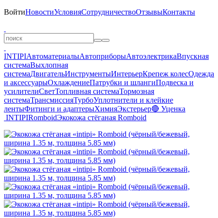
Войти
Новости
Условия
Сотрудничество
Отзывы
Контакты
INTIPI
Автоматериалы
Автоприборы
Автоэлектрика
Впускная
система
Выхлопная
система
Двигатель
Инструменты
Интерьер
Крепеж колес
Одежда
и аксессуары
Охлаждение
Патрубки и шланги
Подвеска и
усилители
Свет
Топливная система
Тормозная
система
Трансмиссия
Турбо
Уплотнители и клейкие
ленты
Фитинги и адаптеры
Химия
Экстерьер
🔴 Уценка
INTIPI
Romboid
Экокожа стёганая Romboid