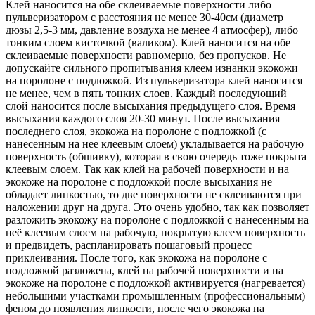
Клей наносится на обе склеиваемые поверхности либо
пульверизатором с расстояния не менее 30-40см (диаметр
дюзы 2,5-3 мм, давление воздуха не менее 4 атмосфер), либо
тонким слоем кисточкой (валиком). Клей наносится на обе
склеиваемые поверхности равномерно, без пропусков. Не
допускайте сильного пропитывания клеем изнанки экокожи
на поролоне с подложкой. Из пульверизатора клей наносится
не менее, чем в пять тонких слоев. Каждый последующий
слой наносится после высыхания предыдущего слоя. Время
высыхания каждого слоя 20-30 минут. После высыхания
последнего слоя, экокожа на поролоне с подложкой (с
нанесенным на нее клеевым слоем) укладывается на рабочую
поверхность (обшивку), которая в свою очередь тоже покрыта
клеевым слоем. Так как клей на рабочей поверхности и на
экокоже на поролоне с подложкой после высыхания не
обладает липкостью, то две поверхности не склеиваются при
наложении друг на друга. Это очень удобно, так как позволяет
разложить экокожу на поролоне с подложкой с нанесенным на
неё клеевым слоем на рабочую, покрытую клеем поверхность
и предвидеть, распланировать пошаговый процесс
приклеивания. После того, как экокожа на поролоне с
подложкой разложена, клей на рабочей поверхности и на
экокоже на поролоне с подложкой активируется (нагревается)
небольшими участками промышленным (профессиональным)
феном до появления липкости, после чего экокожа на