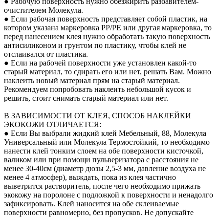
● Рабочую поверхность нужно обезжирить разбавителем-
очистителем Молекула.
● Если рабочая поверхность представляет собой пластик, на
котором указана маркеровка PP/PE или другая маркеровка, то
перед нанесением клея нужно обработать такую поверхность
антисиликоном и грунтом по пластику, чтобы клей не
отслаивался от пластика.
● Если на рабочей поверхности уже установлен какой-то
старый материал, то сдирать его или нет, решать Вам. Можно
наклеить новый материал прям на старый материал.
Рекомендуем попробовать наклеить небольшой кусок и
решить, стоит снимать старый материал или нет.
В ЗАВИСИМОСТИ ОТ КЛЕЯ, СПОСОБ НАКЛЕЙКИ
ЭКОКОЖИ ОТЛИЧАЕТСЯ:
● Если Вы выбрали жидкий клей Мебельный, 88, Молекула
Универсальный или Молекула Термостойкий, то необходимо
нанести клей тонким слоем на обе поверхности кисточкой,
валиком или при помощи пульверизатора с расстояния не
менее 30-40см (диаметр дюзы 2,5-3 мм, давление воздуха не
менее 4 атмосфер), выждать, пока из клея частично
выветрится растворитель, после чего необходимо прижать
экокожу на поролоне с подложкой к поверхности и ненадолго
зафиксировать. Клей наносится на обе склеиваемые
поверхности равномерно, без пропусков. Не допускайте