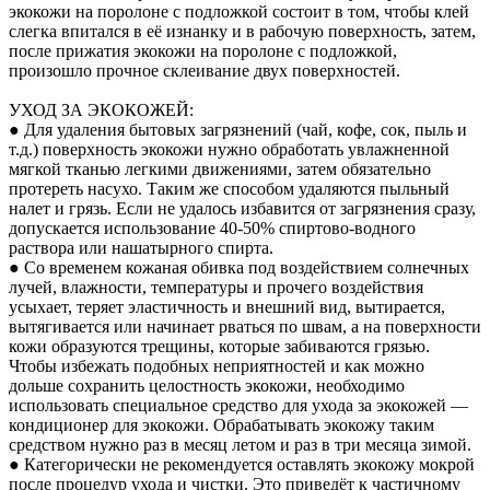
экокожи на поролоне с подложкой состоит в том, чтобы клей
слегка впитался в её изнанку и в рабочую поверхность, затем,
после прижатия экокожи на поролоне с подложкой,
произошло прочное склеивание двух поверхностей.
УХОД ЗА ЭКОКОЖЕЙ:
● Для удаления бытовых загрязнений (чай, кофе, сок, пыль и
т.д.) поверхность экокожи нужно обработать увлажненной
мягкой тканью легкими движениями, затем обязательно
протереть насухо. Таким же способом удаляются пыльный
налет и грязь. Если не удалось избавится от загрязнения сразу,
допускается использование 40-50% спиртово-водного
раствора или нашатырного спирта.
● Со временем кожаная обивка под воздействием солнечных
лучей, влажности, температуры и прочего воздействия
усыхает, теряет эластичность и внешний вид, вытирается,
вытягивается или начинает рваться по швам, а на поверхности
кожи образуются трещины, которые забиваются грязью.
Чтобы избежать подобных неприятностей и как можно
дольше сохранить целостность экокожи, необходимо
использовать специальное средство для ухода за экокожей —
кондиционер для экокожи. Обрабатывать экокожу таким
средством нужно раз в месяц летом и раз в три месяца зимой.
● Категорически не рекомендуется оставлять экокожу мокрой
после процедур ухода и чистки. Это приведёт к частичному