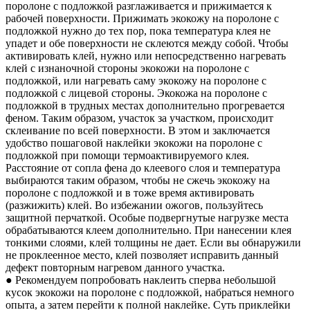
поролоне с подложкой разглаживается и прижимается к
рабочей поверхности. Прижимать экокожу на поролоне с
подложкой нужно до тех пор, пока температура клея не
упадет и обе поверхности не склеются между собой. Чтобы
активировать клей, нужно или непосредственно нагревать
клей с изнаночной стороны экокожи на поролоне с
подложкой, или нагревать саму экокожу на поролоне с
подложкой с лицевой стороны. Экокожа на поролоне с
подложкой в трудных местах дополнительно прогревается
феном. Таким образом, участок за участком, происходит
склеивание по всей поверхности. В этом и заключается
удобство пошаговой наклейки экокожи на поролоне с
подложкой при помощи термоактивируемого клея.
Расстояние от сопла фена до клеевого слоя и температура
выбираются таким образом, чтобы не сжечь экокожу на
поролоне с подложкой и в тоже время активировать
(разжижить) клей. Во избежании ожогов, пользуйтесь
защитной перчаткой. Особые подвергнутые нагрузке места
обрабатываются клеем дополнительно. При нанесении клея
тонкими слоями, клей толщины не дает. Если вы обнаружили
не проклеенное место, клей позволяет исправить данный
дефект повторным нагревом данного участка.
● Рекомендуем попробовать наклеить сперва небольшой
кусок экокожи на поролоне с подложкой, набраться немного
опыта, а затем перейти к полной наклейке. Суть приклейки