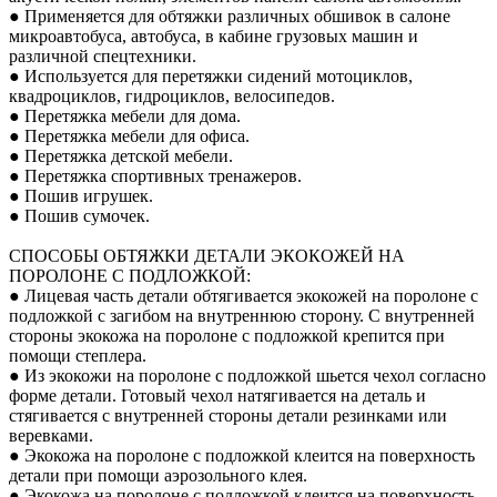
● Применяется для обтяжки различных обшивок в салоне
микроавтобуса, автобуса, в кабине грузовых машин и
различной спецтехники.
● Используется для перетяжки сидений мотоциклов,
квадроциклов, гидроциклов, велосипедов.
● Перетяжка мебели для дома.
● Перетяжка мебели для офиса.
● Перетяжка детской мебели.
● Перетяжка спортивных тренажеров.
● Пошив игрушек.
● Пошив сумочек.
СПОСОБЫ ОБТЯЖКИ ДЕТАЛИ ЭКОКОЖЕЙ НА
ПОРОЛОНЕ С ПОДЛОЖКОЙ:
● Лицевая часть детали обтягивается экокожей на поролоне с
подложкой с загибом на внутреннюю сторону. С внутренней
стороны экокожа на поролоне с подложкой крепится при
помощи степлера.
● Из экокожи на поролоне с подложкой шьется чехол согласно
форме детали. Готовый чехол натягивается на деталь и
стягивается с внутренней стороны детали резинками или
веревками.
● Экокожа на поролоне с подложкой клеится на поверхность
детали при помощи аэрозольного клея.
● Экокожа на поролоне с подложкой клеится на поверхность