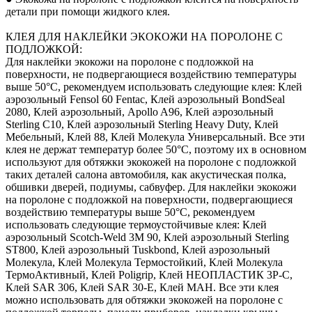
детали при помощи жидкого клея.
КЛЕЯ ДЛЯ НАКЛЕЙКИ ЭКОКОЖИ НА ПОРОЛОНЕ С
ПОДЛОЖКОЙ:
Для наклейки экокожи на поролоне с подложкой на
поверхности, не подвергающиеся воздействию температуры
выше 50°С, рекомендуем использовать следующие клея: Клей
аэрозольный Fensol 60 Fentac, Клей аэрозольный BondSeal
2080, Клей аэрозольный, Apollo A96, Клей аэрозольный
Sterling C10, Клей аэрозольный Sterling Heavy Duty, Клей
Мебельный, Клей 88, Клей Молекула Универсальный. Все эти
клея не держат температур более 50°С, поэтому их в основном
используют для обтяжки экокожей на поролоне с подложкой
таких деталей салона автомобиля, как акустическая полка,
обшивки дверей, подиумы, сабвуфер. Для наклейки экокожи
на поролоне с подложкой на поверхности, подвергающиеся
воздействию температуры выше 50°С, рекомендуем
использовать следующие термоустойчивые клея: Клей
аэрозольный Scotch-Weld 3M 90, Клей аэрозольный Sterling
ST800, Клей аэрозольный Tuskbond, Клей аэрозольный
Молекула, Клей Молекула Термостойкий, Клей Молекула
ТермоАктивный, Клей Poligrip, Клей НЕОПЛАСТИК 3P-C,
Клей SAR 306, Клей SAR 30-E, Клей MAH. Все эти клея
можно использовать для обтяжки экокожей на поролоне с