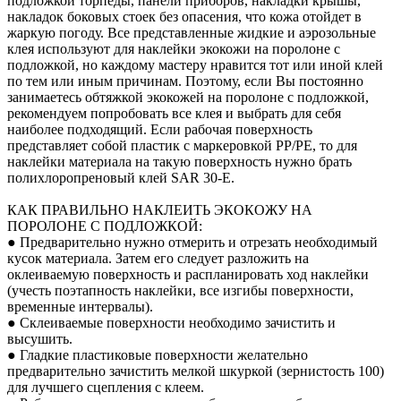
подложкой торпеды, панели приборов, накладки крышы,
накладок боковых стоек без опасения, что кожа отойдет в
жаркую погоду. Все представленные жидкие и аэрозольные
клея используют для наклейки экокожи на поролоне с
подложкой, но каждому мастеру нравится тот или иной клей
по тем или иным причинам. Поэтому, если Вы постоянно
занимаетесь обтяжкой экокожей на поролоне с подложкой,
рекомендуем попробовать все клея и выбрать для себя
наиболее подходящий. Если рабочая поверхность
представляет собой пластик с маркеровкой PP/PE, то для
наклейки материала на такую поверхность нужно брать
полихлоропреновый клей SAR 30-E.
КАК ПРАВИЛЬНО НАКЛЕИТЬ ЭКОКОЖУ НА
ПОРОЛОНЕ С ПОДЛОЖКОЙ:
● Предварительно нужно отмерить и отрезать необходимый
кусок материала. Затем его следует разложить на
оклеиваемую поверхность и распланировать ход наклейки
(учесть поэтапность наклейки, все изгибы поверхности,
временные интервалы).
● Склеиваемые поверхности необходимо зачистить и
высушить.
● Гладкие пластиковые поверхности желательно
предварительно зачистить мелкой шкуркой (зернистость 100)
для лучшего сцепления с клеем.