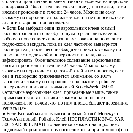
сильного пропитывания клеем изнанки экокожи на поролоне
с подложкой. Окончательное склеивание данными жидкими
клеями происходит в течение 24 часов. Можно на саму
экокожу на поролоне с подложкой клей и не наносить, если
она и так хорошо приклеивается.
● Если Вы выбрали один из аэрозольных клеев (самый
распространенный способ), то нужно распылить клей на
рабочую поверхность и на изнанку экокожи на поролоне с
подложкой, выждать, пока из клея частично выветрится
растворитель, после чего необходимо прижать экокожу на
поролоне с подложкой к поверхности и ненадолго
зафиксировать. Окончательное склеивание аэрозольными
клеями происходит в течение 24 часов. Можно на саму
экокожу на поролоне с подложкой клей и не наносить, если
она и так хорошо приклеивается. Внимание, со 100%
гарантией экокожу на поролоне с подложкой к рабочей
поверхности приклеит только клей Scotch-Weld 3M 90.
Остальные аэрозольные клея, приведенные выше, также
применяются для наклейки экокожи на поролоне с
подложкой, но, почему-то, по ним иногда бывают нарекания.
Решать Вам.
● Если Вы выбрали термоактивируемый клей Молекула
ТермоАктивный, Poligrip, Клей НЕОПЛАСТИК 3P-C, SAR
306, SAR 30-E, MAH, то наклейка экокожи на поролоне с
подложкой происходит намного сложнее и при помощи фена.