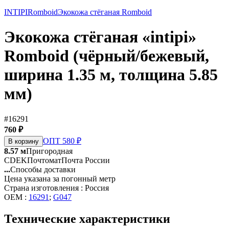
INTIPI
Romboid
Экокожа стёганая Romboid
Экокожа стёганая «intipi»
Romboid (чёрный/бежевый,
ширина 1.35 м, толщина 5.85
мм)
#16291
760 ₽
ОПТ 580 ₽
В корзину
8.57 м
Пригородная
CDEK
Почтомат
Почта России
...
Способы доставки
Цена указана за погонный метр
Страна изготовления : Россия
OEM :
16291
;
G047
Технические характеристики