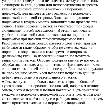
упадет и обе поверхности не склеются между собой. Чтобы
активировать клей, нужно или непосредственно нагревать
клей с изнаночной стороны экокожи на поролоне с
подложкой, или нагревать саму экокожу на поролоне с
подложкой с лицевой стороны. Экокожа на поролоне с
подложкой в трудных местах дополнительно прогревается
феном. Таким образом, участок за участком, происходит
склеивание по всей поверхности. В этом и заключается
удобство пошаговой наклейки экокожи на поролоне с
подложкой при помощи термоактивируемого клея.
Расстояние от сопла фена до клеевого слоя и температура
выбираются таким образом, чтобы не сжечь экокожу на
поролоне с подложкой и в тоже время активировать
(разжижить) клей. Во избежании ожогов, пользуйтесь
защитной перчаткой. Особые подвергнутые нагрузке места
обрабатываются клеем дополнительно. При нанесении клея
тонкими слоями, клей толщины не дает. Если вы обнаружили
не проклеенное место, клей позволяет исправить данный
дефект повторным нагревом данного участка.
● Рекомендуем попробовать наклеить сперва небольшой
кусок экокожи на поролоне с подложкой, набраться немного
опыта, а затем перейти к полной наклейке. Суть приклейки
экокожи на поролоне с подложкой состоит в том, чтобы клей
слегка впитался в её изнанку и в рабочую поверхность, затем,
после прижатия экокожи на поролоне с подложкой,