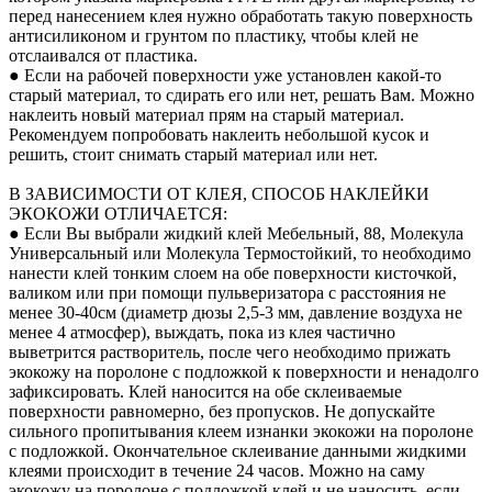
перед нанесением клея нужно обработать такую поверхность
антисиликоном и грунтом по пластику, чтобы клей не
отслаивался от пластика.
● Если на рабочей поверхности уже установлен какой-то
старый материал, то сдирать его или нет, решать Вам. Можно
наклеить новый материал прям на старый материал.
Рекомендуем попробовать наклеить небольшой кусок и
решить, стоит снимать старый материал или нет.
В ЗАВИСИМОСТИ ОТ КЛЕЯ, СПОСОБ НАКЛЕЙКИ
ЭКОКОЖИ ОТЛИЧАЕТСЯ:
● Если Вы выбрали жидкий клей Мебельный, 88, Молекула
Универсальный или Молекула Термостойкий, то необходимо
нанести клей тонким слоем на обе поверхности кисточкой,
валиком или при помощи пульверизатора с расстояния не
менее 30-40см (диаметр дюзы 2,5-3 мм, давление воздуха не
менее 4 атмосфер), выждать, пока из клея частично
выветрится растворитель, после чего необходимо прижать
экокожу на поролоне с подложкой к поверхности и ненадолго
зафиксировать. Клей наносится на обе склеиваемые
поверхности равномерно, без пропусков. Не допускайте
сильного пропитывания клеем изнанки экокожи на поролоне
с подложкой. Окончательное склеивание данными жидкими
клеями происходит в течение 24 часов. Можно на саму
экокожу на поролоне с подложкой клей и не наносить, если