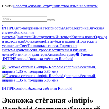
Войти
Новости
Условия
Сотрудничество
Отзывы
Контакты
INTIPI
Автоматериалы
Автоприборы
Автоэлектрика
Впускная
система
Выхлопная
система
Двигатель
Инструменты
Интерьер
Крепеж колес
Одежда
и аксессуары
Охлаждение
Патрубки и шланги
Подвеска и
усилители
Свет
Топливная система
Тормозная
система
Трансмиссия
Турбо
Уплотнители и клейкие
ленты
Фитинги и адаптеры
Химия
Экстерьер
🔴 Уценка
INTIPI
Romboid
Экокожа стёганая Romboid
INTIPI
Romboid
Экокожа стёганая Romboid
Экокожа стёганая «intipi»