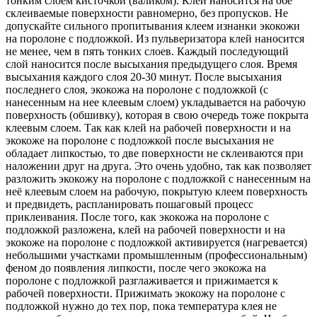
тонким слоем кисточкой (валиком). Клей наносится на обе
склеиваемые поверхности равномерно, без пропусков. Не
допускайте сильного пропитывания клеем изнанки экокожи
на поролоне с подложкой. Из пульверизатора клей наносится
не менее, чем в пять тонких слоев. Каждый последующий
слой наносится после высыхания предыдущего слоя. Время
высыхания каждого слоя 20-30 минут. После высыхания
последнего слоя, экокожа на поролоне с подложкой (с
нанесенным на нее клеевым слоем) укладывается на рабочую
поверхность (обшивку), которая в свою очередь тоже покрыта
клеевым слоем. Так как клей на рабочей поверхности и на
экокоже на поролоне с подложкой после высыхания не
обладает липкостью, то две поверхности не склеиваются при
наложении друг на друга. Это очень удобно, так как позволяет
разложить экокожу на поролоне с подложкой с нанесенным на
неё клеевым слоем на рабочую, покрытую клеем поверхность
и предвидеть, распланировать пошаговый процесс
приклеивания. После того, как экокожа на поролоне с
подложкой разложена, клей на рабочей поверхности и на
экокоже на поролоне с подложкой активируется (нагревается)
небольшими участками промышленным (профессиональным)
феном до появления липкости, после чего экокожа на
поролоне с подложкой разглаживается и прижимается к
рабочей поверхности. Прижимать экокожу на поролоне с
подложкой нужно до тех пор, пока температура клея не