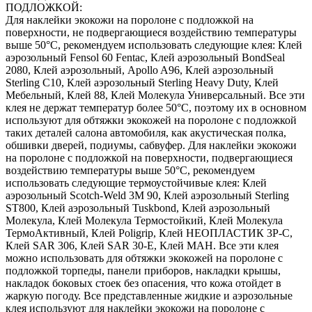
ПОДЛОЖКОЙ:
Для наклейки экокожи на поролоне с подложкой на
поверхности, не подвергающиеся воздействию температуры
выше 50°С, рекомендуем использовать следующие клея: Клей
аэрозольный Fensol 60 Fentac, Клей аэрозольный BondSeal
2080, Клей аэрозольный, Apollo A96, Клей аэрозольный
Sterling C10, Клей аэрозольный Sterling Heavy Duty, Клей
Мебельный, Клей 88, Клей Молекула Универсальный. Все эти
клея не держат температур более 50°С, поэтому их в основном
используют для обтяжки экокожей на поролоне с подложкой
таких деталей салона автомобиля, как акустическая полка,
обшивки дверей, подиумы, сабвуфер. Для наклейки экокожи
на поролоне с подложкой на поверхности, подвергающиеся
воздействию температуры выше 50°С, рекомендуем
использовать следующие термоустойчивые клея: Клей
аэрозольный Scotch-Weld 3M 90, Клей аэрозольный Sterling
ST800, Клей аэрозольный Tuskbond, Клей аэрозольный
Молекула, Клей Молекула Термостойкий, Клей Молекула
ТермоАктивный, Клей Poligrip, Клей НЕОПЛАСТИК 3P-C,
Клей SAR 306, Клей SAR 30-E, Клей MAH. Все эти клея
можно использовать для обтяжки экокожей на поролоне с
подложкой торпеды, панели приборов, накладки крышы,
накладок боковых стоек без опасения, что кожа отойдет в
жаркую погоду. Все представленные жидкие и аэрозольные
клея используют для наклейки экокожи на поролоне с