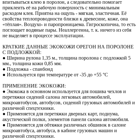
впитываться клею в поролон, а следовательно помогает
приклеить её на рабочую поверхность с минимальным
расходом клея. Приятна на ощупь - мягкая, эластичная. Её
свойства теплопроводности близки к древесине, коже, она
«тёплая». Воздухо- и паропроницаема. Гигроскопична, то есть
поглощает водяные пары. Неаллергенна, т. к. ничего из себя
не выделяет в процессе эксплуатации.
КРАТКИЕ ДАННЫЕ ЭКОКОЖИ ОРЕГОН НА ПОРОЛОНЕ
С ПОДЛОЖКОЙ:
● Ширина рулона 1,35 м., толщина поролона с подложкой 5
мм., толщина кожи 0,85 мм.
● Подложка - спанбонд
● Используется при температуре от -35 до +55 °С
ПРИМЕНЕНИЕ ЭКОКОЖИ:
● Экокожа в основном используется для пошива чехлов и
перетяжки сидений салона легковых автомобилей,
микроавтобусов, автобусов, сидений грузовых автомобилей и
различной спецтехники.
● Применяется для перетяжки дверных карт, подиума,
акустической полки, элементов панели салона автомобиля.
● Применяется для обтяжки различных обшивок в салоне
микроавтобуса, автобуса, в кабине грузовых машин и
различной спецтехники.