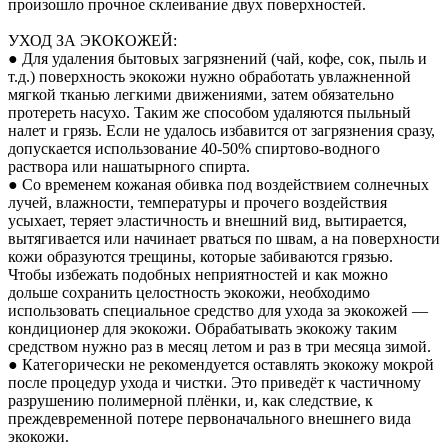
произошло прочное склеивание двух поверхностей.
УХОД ЗА ЭКОКОЖЕЙ:
● Для удаления бытовых загрязнений (чай, кофе, сок, пыль и
т.д.) поверхность экокожи нужно обработать увлажненной
мягкой тканью легкими движениями, затем обязательно
протереть насухо. Таким же способом удаляются пыльный
налет и грязь. Если не удалось избавится от загрязнения сразу,
допускается использование 40-50% спиртово-водного
раствора или нашатырного спирта.
● Со временем кожаная обивка под воздействием солнечных
лучей, влажности, температуры и прочего воздействия
усыхает, теряет эластичность и внешний вид, вытирается,
вытягивается или начинает рваться по швам, а на поверхности
кожи образуются трещины, которые забиваются грязью.
Чтобы избежать подобных неприятностей и как можно
дольше сохранить целостность экокожи, необходимо
использовать специальное средство для ухода за экокожей —
кондиционер для экокожи. Обрабатывать экокожу таким
средством нужно раз в месяц летом и раз в три месяца зимой.
● Категорически не рекомендуется оставлять экокожу мокрой
после процедур ухода и чистки. Это приведёт к частичному
разрушению полимерной плёнки, и, как следствие, к
преждевременной потере первоначального внешнего вида
экокожи.