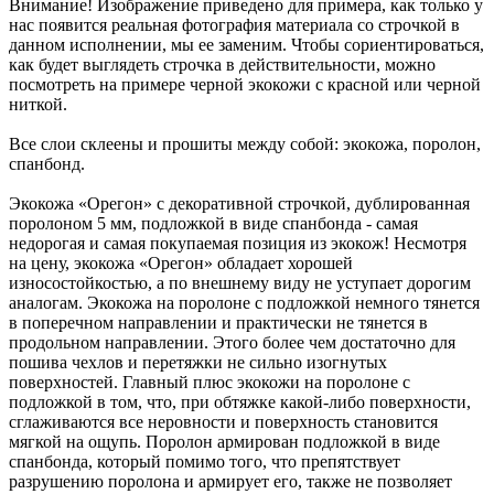
Внимание! Изображение приведено для примера, как только у
нас появится реальная фотография материала со строчкой в
данном исполнении, мы ее заменим. Чтобы сориентироваться,
как будет выглядеть строчка в действительности, можно
посмотреть на примере черной экокожи с красной или черной
ниткой.
Все слои склеены и прошиты между собой: экокожа, поролон,
спанбонд.
Экокожа «Орегон» с декоративной строчкой, дублированная
поролоном 5 мм, подложкой в виде спанбонда - самая
недорогая и самая покупаемая позиция из экокож! Несмотря
на цену, экокожа «Орегон» обладает хорошей
износостойкостью, а по внешнему виду не уступает дорогим
аналогам. Экокожа на поролоне с подложкой немного тянется
в поперечном направлении и практически не тянется в
продольном направлении. Этого более чем достаточно для
пошива чехлов и перетяжки не сильно изогнутых
поверхностей. Главный плюс экокожи на поролоне с
подложкой в том, что, при обтяжке какой-либо поверхности,
сглаживаются все неровности и поверхность становится
мягкой на ощупь. Поролон армирован подложкой в виде
спанбонда, который помимо того, что препятствует
разрушению поролона и армирует его, также не позволяет