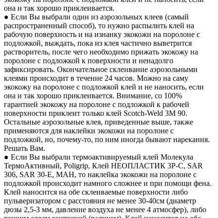
она и так хорошо приклеивается.
● Если Вы выбрали один из аэрозольных клеев (самый
распространенный способ), то нужно распылить клей на
рабочую поверхность и на изнанку экокожи на поролоне с
подложкой, выждать, пока из клея частично выветрится
растворитель, после чего необходимо прижать экокожу на
поролоне с подложкой к поверхности и ненадолго
зафиксировать. Окончательное склеивание аэрозольными
клеями происходит в течение 24 часов. Можно на саму
экокожу на поролоне с подложкой клей и не наносить, если
она и так хорошо приклеивается. Внимание, со 100%
гарантией экокожу на поролоне с подложкой к рабочей
поверхности приклеит только клей Scotch-Weld 3M 90.
Остальные аэрозольные клея, приведенные выше, также
применяются для наклейки экокожи на поролоне с
подложкой, но, почему-то, по ним иногда бывают нарекания.
Решать Вам.
● Если Вы выбрали термоактивируемый клей Молекула
ТермоАктивный, Poligrip, Клей НЕОПЛАСТИК 3P-C, SAR
306, SAR 30-E, MAH, то наклейка экокожи на поролоне с
подложкой происходит намного сложнее и при помощи фена.
Клей наносится на обе склеиваемые поверхности либо
пульверизатором с расстояния не менее 30-40см (диаметр
дюзы 2,5-3 мм, давление воздуха не менее 4 атмосфер), либо