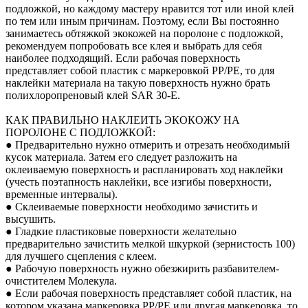
подложкой, но каждому мастеру нравится тот или иной клей
по тем или иным причинам. Поэтому, если Вы постоянно
занимаетесь обтяжкой экокожей на поролоне с подложкой,
рекомендуем попробовать все клея и выбрать для себя
наиболее подходящий. Если рабочая поверхность
представляет собой пластик с маркеровкой PP/PE, то для
наклейки материала на такую поверхность нужно брать
полихлоропреновый клей SAR 30-E.
КАК ПРАВИЛЬНО НАКЛЕИТЬ ЭКОКОЖУ НА
ПОРОЛОНЕ С ПОДЛОЖКОЙ:
● Предварительно нужно отмерить и отрезать необходимый
кусок материала. Затем его следует разложить на
оклеиваемую поверхность и распланировать ход наклейки
(учесть поэтапность наклейки, все изгибы поверхности,
временные интервалы).
● Склеиваемые поверхности необходимо зачистить и
высушить.
● Гладкие пластиковые поверхности желательно
предварительно зачистить мелкой шкуркой (зернистость 100)
для лучшего сцепления с клеем.
● Рабочую поверхность нужно обезжирить разбавителем-
очистителем Молекула.
● Если рабочая поверхность представляет собой пластик, на
котором указана маркеровка PP/PE или другая маркеровка, то