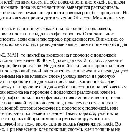
 клей тонким слоем на обе поверхности кисточкой, валиком
 выждать, пока из клея частично выветрится растворитель,
а обе склеиваемые поверхности равномерно, без пропусков. Не
кими клеями происходит в течение 24 часов. Можно на саму
ность и на изнанку экокожи на поролоне с подложкой,
 поверхности и ненадолго зафиксировать. Окончательное
носить, если она и так хорошо приклеивается. Внимание, со
 аэрозольные клея, приведенные выше, также применяются для
E, MAH, то наклейка экокожи на поролоне с подложкой
тояния не менее 30-40см (диаметр дюзы 2,5-3 мм, давление
мерно, без пропусков. Не допускайте сильного пропитывания
дый последующий слой наносится после высыхания предыдущего
есенным на нее клеевым слоем) укладывается на рабочую
же на поролоне с подложкой после высыхания не обладает
экокожу на поролоне с подложкой с нанесенным на неё клеевым
ак экокожа на поролоне с подложкой разложена, клей на
м (профессиональным) феном до появления липкости, после
с подложкой нужно до тех пор, пока температура клея не
знаночной стороны экокожи на поролоне с подложкой, или
лнительно прогревается феном. Таким образом, участок за
оне с подложкой при помощи термоактивируемого клея.
дложкой и в тоже время активировать (разжижить) клей. Во
но. При нанесении клея тонкими слоями, клей толщины не