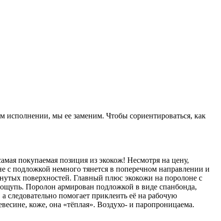
ом исполнении, мы ее заменим. Чтобы сориентироваться, как
амая покупаемая позиция из экокож! Несмотря на цену,
не с подложкой немного тянется в поперечном направлении и
гнутых поверхностей. Главный плюс экокожи на поролоне с
а ощупь. Поролон армирован подложкой в виде спанбонда,
 а следовательно помогает приклеить её на рабочую
весине, коже, она «тёплая». Воздухо- и паропроницаема.