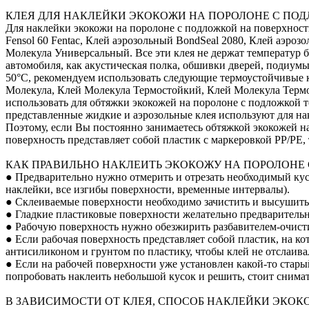
КЛЕЯ ДЛЯ НАКЛЕЙКИ ЭКОКОЖИ НА ПОРОЛОНЕ С ПО
Для наклейки экокожи на поролоне с подложкой на поверхнос
Fensol 60 Fentac, Клей аэрозольный BondSeal 2080, Клей аэроз
Молекула Универсальный. Все эти клея не держат температур б
автомобиля, как акустическая полка, обшивки дверей, подиум
50°С, рекомендуем использовать следующие термоустойчивые кл
Молекула, Клей Молекула Термостойкий, Клей Молекула Терм
использовать для обтяжки экокожей на поролоне с подложкой т
представленные жидкие и аэрозольные клея используют для на
Поэтому, если Вы постоянно занимаетесь обтяжкой экокожей на
поверхность представляет собой пластик с маркеровкой PP/PE
КАК ПРАВИЛЬНО НАКЛЕИТЬ ЭКОКОЖУ НА ПОРОЛОНЕ
● Предварительно нужно отмерить и отрезать необходимый кусо
наклейки, все изгибы поверхности, временные интервалы).
● Склеиваемые поверхности необходимо зачистить и высушить
● Гладкие пластиковые поверхности желательно предварительно
● Рабочую поверхность нужно обезжирить разбавителем-очист
● Если рабочая поверхность представляет собой пластик, на к
антисиликоном и грунтом по пластику, чтобы клей не отслаивал
● Если на рабочей поверхности уже установлен какой-то стары
попробовать наклеить небольшой кусок и решить, стоит снимат
В ЗАВИСИМОСТИ ОТ КЛЕЯ, СПОСОБ НАКЛЕЙКИ ЭКОК