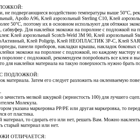
ДЛОЖКОЙ:
ти, не подвергающиеся воздействию температуры выше 50°С, ре
ольный, Apollo A96, Клей аэрозольный Sterling C10, Клей аэрозол
олее 50°С, поэтому их в основном используют для обтяжки экок
ы, сабвуфер. Для наклейки экокожи на поролоне с подложкой н
ея: Клей аэрозольный Scotch-Weld 3M 90, Клей аэрозольный Ste
оАктивный, Клей Poligrip, Клей НЕОПЛАСТИК 3P-C, Клей SAR 
орпеды, панели приборов, накладки крышы, накладок боковых ст
клейки экокожи на поролоне с подложкой, но каждому мастеру н
 поролоне с подложкой, рекомендуем попробовать все клея и вы
, то для наклейки материала на такую поверхность нужно брать
 С ПОДЛОЖКОЙ:
к материала. Затем его следует разложить на оклеиваемую пове
.
 зачистить мелкой шкуркой (зернистость 100) для лучшего сцеп
ителем Молекула.
отором указана маркеровка PP/PE или другая маркеровка, то пер
ся от пластика.
й материал, то сдирать его или нет, решать Вам. Можно наклеит
ь старый материал или нет.
ОЖИ ОТЛИЧАЕТСЯ: