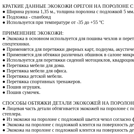
КРАТКИЕ ДАННЫЕ ЭКОКОЖИ ОРЕГОН НА ПОРОЛОНЕ С
● Ширина рулона 1,35 м., толщина поролона с подложкой 5 мм.
● Подложка - спанбонд
● Используется при температуре от -35 до +55 °С
ПРИМЕНЕНИЕ ЭКОКОЖИ:
● Экокожа в основном используется для пошива чехлов и пере
спецтехники.
● Применяется для перетяжки дверных карт, подиума, акустиче
● Применяется для обтяжки различных обшивок в салоне микро
● Используется для перетяжки сидений мотоциклов, квадроцик
● Перетяжка мебели для дома.
● Перетяжка мебели для офиса.
● Перетяжка детской мебели.
● Перетяжка спортивных тренажеров.
● Пошив игрушек.
● Пошив сумочек.
СПОСОБЫ ОБТЯЖКИ ДЕТАЛИ ЭКОКОЖЕЙ НА ПОРОЛОН
● Лицевая часть детали обтягивается экокожей на поролоне с
степлера.
● Из экокожи на поролоне с подложкой шьется чехол согласно ф
● Экокожа на поролоне с подложкой клеится на поверхность де
● Экокожа на поролоне с подложкой клеится на поверхность д