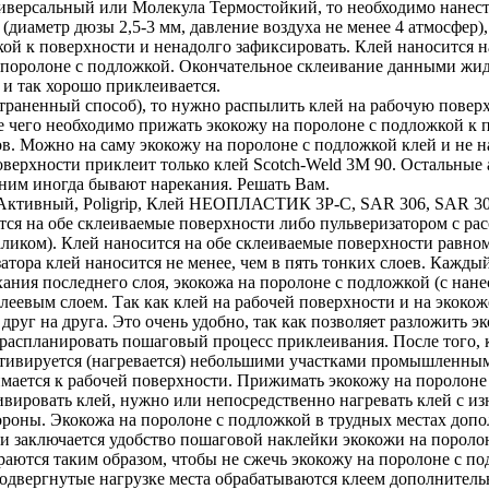
версальный или Молекула Термостойкий, то необходимо нанести
(диаметр дюзы 2,5-3 мм, давление воздуха не менее 4 атмосфер),
ой к поверхности и ненадолго зафиксировать. Клей наносится н
 поролоне с подложкой. Окончательное склеивание данными жид
 и так хорошо приклеивается.
траненный способ), то нужно распылить клей на рабочую поверх
ле чего необходимо прижать экокожу на поролоне с подложкой к
в. Можно на саму экокожу на поролоне с подложкой клей и не на
оверхности приклеит только клей Scotch-Weld 3M 90. Остальные
 ним иногда бывают нарекания. Решать Вам.
ктивный, Poligrip, Клей НЕОПЛАСТИК 3P-C, SAR 306, SAR 30-
я на обе склеиваемые поверхности либо пульверизатором с расс
валиком). Клей наносится на обе склеиваемые поверхности равно
затора клей наносится не менее, чем в пять тонких слоев. Каж
ания последнего слоя, экокожа на поролоне с подложкой (с нан
клеевым слоем. Так как клей на рабочей поверхности и на экоко
друг на друга. Это очень удобно, так как позволяет разложить 
распланировать пошаговый процесс приклеивания. После того, к
активируется (нагревается) небольшими участками промышленны
мается к рабочей поверхности. Прижимать экокожу на поролоне 
ивировать клей, нужно или непосредственно нагревать клей с и
ороны. Экокожа на поролоне с подложкой в трудных местах допо
м и заключается удобство пошаговой наклейки экокожи на порол
раются таким образом, чтобы не сжечь экокожу на поролоне с по
одвергнутые нагрузке места обрабатываются клеем дополнитель