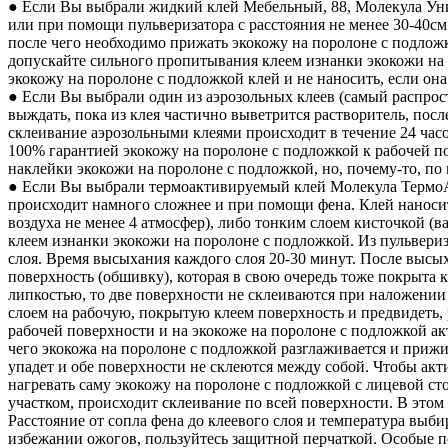
● Если Вы выбрали жидкий клей Мебельный, 88, Молекула Уни
или при помощи пульверизатора с расстояния не менее 30-40см 
после чего необходимо прижать экокожу на поролоне с подложк
допускайте сильного пропитывания клеем изнанки экокожи на
экокожу на поролоне с подложкой клей и не наносить, если она
● Если Вы выбрали один из аэрозольных клеев (самый распрос
выждать, пока из клея частично выветрится растворитель, пос
склеивание аэрозольными клеями происходит в течение 24 часо
100% гарантией экокожу на поролоне с подложкой к рабочей п
наклейки экокожи на поролоне с подложкой, но, почему-то, по
● Если Вы выбрали термоактивируемый клей Молекула ТермоА
происходит намного сложнее и при помощи фена. Клей наноситс
воздуха не менее 4 атмосфер), либо тонким слоем кисточкой (
клеем изнанки экокожи на поролоне с подложкой. Из пульвери
слоя. Время высыхания каждого слоя 20-30 минут. После высых
поверхность (обшивку), которая в свою очередь тоже покрыта 
липкостью, то две поверхности не склеиваются при наложении 
слоем на рабочую, покрытую клеем поверхность и предвидеть, 
рабочей поверхности и на экокоже на поролоне с подложкой 
чего экокожа на поролоне с подложкой разглаживается и прижи
упадет и обе поверхности не склеются между собой. Чтобы акт
нагревать саму экокожу на поролоне с подложкой с лицевой ст
участком, происходит склеивание по всей поверхности. В это
Расстояние от сопла фена до клеевого слоя и температура выби
избежании ожогов, пользуйтесь защитной перчаткой. Особые п