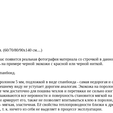
 (60/70/80/90х140 см....)
ас появится реальная фотография материала со строчкой в данн
ь на примере черной экокожи с красной или черной ниткой.
спанбонд.
олоном 5 мм, подложкой в виде спанбонда - самая недорогая и с
нешнему виду не уступает дорогим аналогам. Экокожа на пороло
ее чем достаточно для пошива чехлов и перетяжки не сильно изо
глаживаются все неровности и поверхность становится мягкой н
 армирует его, также не позволяет впитываться клею в поролон,
мягкая, эластичная. Её свойства теплопроводности близки к дре
т. к. ничего из себя не выделяет в процессе эксплуатации.