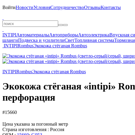
Войти
Новости
Условия
Сотрудничество
Отзывы
Контакты
INTIPI
Автоматериалы
Автоприборы
Автоэлектрика
Впускная с
шланги
Подвеска и усилители
Свет
Топливная система
Тормозная
INTIPI
Rombus
Экокожа стёганая Rombus
INTIPI
Rombus
Экокожа стёганая Rombus
Экокожа стёганая «intipi» Ro
перфорация
#15660
Цена указана за погонный метр
Страна изготовления : Россия
OEM :
15660
;
G053