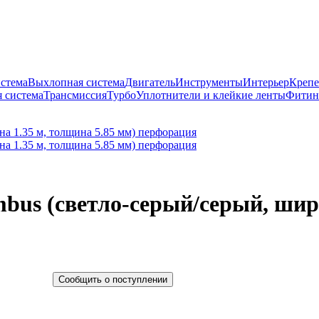
истема
Выхлопная система
Двигатель
Инструменты
Интерьер
Крепе
 система
Трансмиссия
Турбо
Уплотнители и клейкие ленты
Фитин
mbus (светло-серый/серый, шир
Сообщить о поступлении