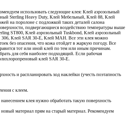
комендуем использовать следующие клея: Клей аэрозольный
ьный Sterling Heavy Duty, Клей Мебельный, Клей 88, Клей
ожей на поролоне с подложкой таких деталей салона
а поверхности, подвергающиеся воздействию температуры выше
rling ST800, Клей аэрозольный Tuskbond, Клей аэрозольный
306, Клей SAR 30-E, Клей MAH. Все эти клея можно
оек без опасения, что кожа отойдет в жаркую погоду. Все
равится тот или иной клей по тем или иным причинам.
брать для себя наиболее подходящий. Если рабочая
 полихлоропреновый клей SAR 30-E.
рхность и распланировать ход наклейки (учесть поэтапность
ления с клеем.
ед нанесением клея нужно обработать такую поверхность
ь новый материал прям на старый материал. Рекомендуем