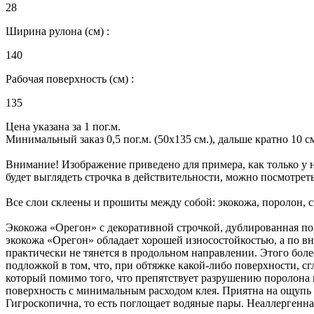
28
Ширина рулона (см) :
140
Рабочая поверхность (см) :
135
Цена указана за 1 пог.м.
Минимальный заказ 0,5 пог.м. (50х135 см.), дальше кратно 10 см.
Внимание! Изображение приведено для примера, как только у н
будет выглядеть строчка в действительности, можно посмотрет
Все слои склеены и прошиты между собой: экокожа, поролон, 
Экокожа «Орегон» с декоративной строчкой, дублированная пор
экокожа «Орегон» обладает хорошей износостойкостью, а по в
практически не тянется в продольном направлении. Этого бол
подложкой в том, что, при обтяжке какой-либо поверхности, с
который помимо того, что препятствует разрушению поролона и
поверхность с минимальным расходом клея. Приятна на ощупь - 
Гигроскопична, то есть поглощает водяные пары. Неаллергенна, 