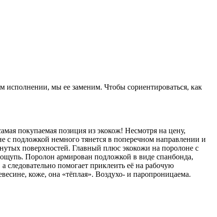
ом исполнении, мы ее заменим. Чтобы сориентироваться, как
амая покупаемая позиция из экокож! Несмотря на цену,
не с подложкой немного тянется в поперечном направлении и
гнутых поверхностей. Главный плюс экокожи на поролоне с
а ощупь. Поролон армирован подложкой в виде спанбонда,
 а следовательно помогает приклеить её на рабочую
весине, коже, она «тёплая». Воздухо- и паропроницаема.