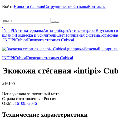
Войти
Новости
Условия
Сотрудничество
Отзывы
Контакты
INTIPI
Автоматериалы
Автоприборы
Автоэлектрика
Впускная с
шланги
Подвеска и усилители
Свет
Топливная система
Тормозная
INTIPI
Cubical
Экокожа стёганая Сubical
INTIPI
Cubical
Экокожа стёганая Сubical
Экокожа стёганая «intipi» Сu
#16109
Цена указана за погонный метр
Страна изготовления : Россия
OEM :
16109
;
G046
Технические характеристики