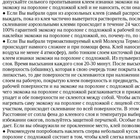
допускайте сильного пропитывания клеем изнанки экокожи на
экокожу на поролоне с подложкой клей и не наносить, если она
● Если Вы выбрали один из аэрозольных клеев (самый распрос
выждать, пока из клея частично выветрится растворитель, пос
склеивание аэрозольными клеями происходит в течение 24 часо
100% гарантией экокожу на поролоне с подложкой к рабочей п
наклейки экокожи на поролоне с подложкой, но, почему-то, по
● Если Вы выбрали термоактивируемый клей Молекула ТермоА
происходит намного сложнее и при помощи фена. Клей наноситс
воздуха не менее 4 атмосфер), либо тонким слоем кисточкой (
клеем изнанки экокожи на поролоне с подложкой. Из пульвери
слоя. Время высыхания каждого слоя 20-30 минут. После высых
поверхность (обшивку), которая в свою очередь тоже покрыта 
липкостью, то две поверхности не склеиваются при наложении 
слоем на рабочую, покрытую клеем поверхность и предвидеть, 
рабочей поверхности и на экокоже на поролоне с подложкой 
чего экокожа на поролоне с подложкой разглаживается и прижи
упадет и обе поверхности не склеются между собой. Чтобы акт
нагревать саму экокожу на поролоне с подложкой с лицевой ст
участком, происходит склеивание по всей поверхности. В это
Расстояние от сопла фена до клеевого слоя и температура выби
избежании ожогов, пользуйтесь защитной перчаткой. Особые п
дает. Если вы обнаружили не проклеенное место, клей позволя
● Рекомендуем попробовать наклеить сперва небольшой кусок э
поролоне с подложкой состоит в том, чтобы клей слегка впита