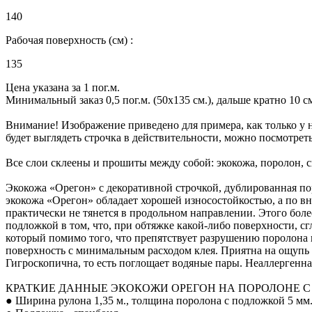
140
Рабочая поверхность (см) :
135
Цена указана за 1 пог.м.
Минимальный заказ 0,5 пог.м. (50х135 см.), дальше кратно 10 см.
Внимание! Изображение приведено для примера, как только у н
будет выглядеть строчка в действительности, можно посмотрет
Все слои склеены и прошиты между собой: экокожа, поролон, 
Экокожа «Орегон» с декоративной строчкой, дублированная пор
экокожа «Орегон» обладает хорошей износостойкостью, а по в
практически не тянется в продольном направлении. Этого бол
подложкой в том, что, при обтяжке какой-либо поверхности, с
который помимо того, что препятствует разрушению поролона и
поверхность с минимальным расходом клея. Приятна на ощупь - 
Гигроскопична, то есть поглощает водяные пары. Неаллергенна, 
КРАТКИЕ ДАННЫЕ ЭКОКОЖИ ОРЕГОН НА ПОРОЛОНЕ С
● Ширина рулона 1,35 м., толщина поролона с подложкой 5 мм.