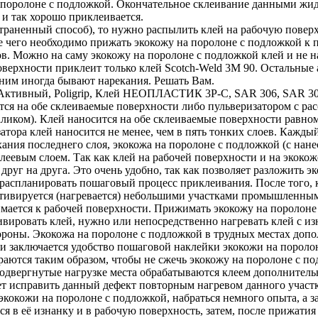
 поролоне с подложкой. Окончательное склеивание данными жид
 и так хорошо приклеивается.
траненный способ), то нужно распылить клей на рабочую поверх
ле чего необходимо прижать экокожу на поролоне с подложкой к
в. Можно на саму экокожу на поролоне с подложкой клей и не на
оверхности приклеит только клей Scotch-Weld 3M 90. Остальные
 ним иногда бывают нарекания. Решать Вам.
ктивный, Poligrip, Клей НЕОПЛАСТИК 3P-C, SAR 306, SAR 30-
я на обе склеиваемые поверхности либо пульверизатором с расс
валиком). Клей наносится на обе склеиваемые поверхности равно
затора клей наносится не менее, чем в пять тонких слоев. Каж
ания последнего слоя, экокожа на поролоне с подложкой (с нан
клеевым слоем. Так как клей на рабочей поверхности и на экоко
друг на друга. Это очень удобно, так как позволяет разложить 
распланировать пошаговый процесс приклеивания. После того, к
активируется (нагревается) небольшими участками промышленны
мается к рабочей поверхности. Прижимать экокожу на поролоне 
ивировать клей, нужно или непосредственно нагревать клей с и
ороны. Экокожа на поролоне с подложкой в трудных местах допо
м и заключается удобство пошаговой наклейки экокожи на порол
раются таким образом, чтобы не сжечь экокожу на поролоне с по
одвергнутые нагрузке места обрабатываются клеем дополнитель
ет исправить данный дефект повторным нагревом данного участк
кокожи на поролоне с подложкой, набраться немного опыта, а з
лся в её изнанку и в рабочую поверхность, затем, после прижат