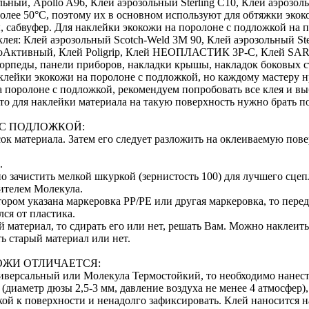
ольный, Apollo A96, Клей аэрозольный Sterling C10, Клей аэрозол
олее 50°С, поэтому их в основном используют для обтяжки экок
ы, сабвуфер. Для наклейки экокожи на поролоне с подложкой н
ея: Клей аэрозольный Scotch-Weld 3M 90, Клей аэрозольный Ste
оАктивный, Клей Poligrip, Клей НЕОПЛАСТИК 3P-C, Клей SAR 
орпеды, панели приборов, накладки крышы, накладок боковых ст
клейки экокожи на поролоне с подложкой, но каждому мастеру н
 поролоне с подложкой, рекомендуем попробовать все клея и вы
, то для наклейки материала на такую поверхность нужно брать
 С ПОДЛОЖКОЙ:
к материала. Затем его следует разложить на оклеиваемую пове
.
 зачистить мелкой шкуркой (зернистость 100) для лучшего сцеп
ителем Молекула.
отором указана маркеровка PP/PE или другая маркеровка, то пер
ся от пластика.
й материал, то сдирать его или нет, решать Вам. Можно наклеит
ь старый материал или нет.
ОЖИ ОТЛИЧАЕТСЯ:
версальный или Молекула Термостойкий, то необходимо нанести
(диаметр дюзы 2,5-3 мм, давление воздуха не менее 4 атмосфер),
ой к поверхности и ненадолго зафиксировать. Клей наносится н