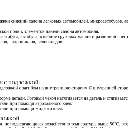
тяжки сидений салона легковых автомобилей, микроавтобусов, а
ской полки, элементов панели салона автомобиля.
автобуса, автобуса, в кабине грузовых машин и различной спец
лов, гидроциклов, велосипедов.
Е С ПОДЛОЖКОЙ:
 подложкой с загибом на внутреннюю сторону. С внутренней сто
орме детали. Готовый чехол натягивается на деталь и стягивает
тали при помощи аэрозольного клея.
етали при помощи жидкого клея.
ДЛОЖКОЙ:
ти, не подвергающиеся воздействию температуры выше 50°С, ре