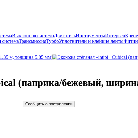
истема
Выхлопная система
Двигатель
Инструменты
Интерьер
Крепе
 система
Трансмиссия
Турбо
Уплотнители и клейкие ленты
Фитин
bical (паприка/бежевый, ширина
Сообщить о поступлении