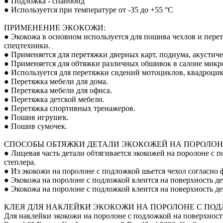
● Подложка - спанбонд
● Используется при температуре от -35 до +55 °С
ПРИМЕНЕНИЕ ЭКОКОЖИ:
● Экокожа в основном используется для пошива чехлов и пере
спецтехники.
● Применяется для перетяжки дверных карт, подиума, акустиче
● Применяется для обтяжки различных обшивок в салоне микро
● Используется для перетяжки сидений мотоциклов, квадроцик
● Перетяжка мебели для дома.
● Перетяжка мебели для офиса.
● Перетяжка детской мебели.
● Перетяжка спортивных тренажеров.
● Пошив игрушек.
● Пошив сумочек.
СПОСОБЫ ОБТЯЖКИ ДЕТАЛИ ЭКОКОЖЕЙ НА ПОРОЛОН
● Лицевая часть детали обтягивается экокожей на поролоне с
степлера.
● Из экокожи на поролоне с подложкой шьется чехол согласно ф
● Экокожа на поролоне с подложкой клеится на поверхность де
● Экокожа на поролоне с подложкой клеится на поверхность д
КЛЕЯ ДЛЯ НАКЛЕЙКИ ЭКОКОЖИ НА ПОРОЛОНЕ С ПО
Для наклейки экокожи на поролоне с подложкой на поверхнос