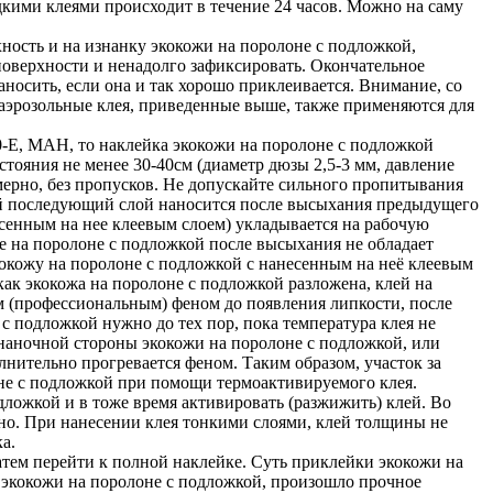
кими клеями происходит в течение 24 часов. Можно на саму
ность и на изнанку экокожи на поролоне с подложкой,
 поверхности и ненадолго зафиксировать. Окончательное
носить, если она и так хорошо приклеивается. Внимание, со
 аэрозольные клея, приведенные выше, также применяются для
E, MAH, то наклейка экокожи на поролоне с подложкой
тояния не менее 30-40см (диаметр дюзы 2,5-3 мм, давление
мерно, без пропусков. Не допускайте сильного пропитывания
дый последующий слой наносится после высыхания предыдущего
есенным на нее клеевым слоем) укладывается на рабочую
же на поролоне с подложкой после высыхания не обладает
экокожу на поролоне с подложкой с нанесенным на неё клеевым
ак экокожа на поролоне с подложкой разложена, клей на
м (профессиональным) феном до появления липкости, после
с подложкой нужно до тех пор, пока температура клея не
знаночной стороны экокожи на поролоне с подложкой, или
лнительно прогревается феном. Таким образом, участок за
оне с подложкой при помощи термоактивируемого клея.
дложкой и в тоже время активировать (разжижить) клей. Во
но. При нанесении клея тонкими слоями, клей толщины не
а.
атем перейти к полной наклейке. Суть приклейки экокожи на
ия экокожи на поролоне с подложкой, произошло прочное