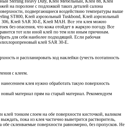
ьный Sterling Heavy Duty, Клей Мебельный, Клей 88, Клей
ожей на поролоне с подложкой таких деталей салона
а поверхности, подвергающиеся воздействию температуры выше
rling ST800, Клей аэрозольный Tuskbond, Клей аэрозольный
306, Клей SAR 30-E, Клей MAH. Все эти клея можно
оек без опасения, что кожа отойдет в жаркую погоду. Все
равится тот или иной клей по тем или иным причинам.
брать для себя наиболее подходящий. Если рабочая
 полихлоропреновый клей SAR 30-E.
рхность и распланировать ход наклейки (учесть поэтапность
ления с клеем.
ед нанесением клея нужно обработать такую поверхность
ь новый материал прям на старый материал. Рекомендуем
 клей тонким слоем на обе поверхности кисточкой, валиком
 выждать, пока из клея частично выветрится растворитель,
а обе склеиваемые поверхности равномерно, без пропусков. Не