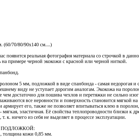
 (60/70/80/90х140 см....)
ас появится реальная фотография материала со строчкой в данн
ь на примере черной экокожи с красной или черной ниткой.
спанбонд.
олоном 5 мм, подложкой в виде спанбонда - самая недорогая и с
нешнему виду не уступает дорогим аналогам. Экокожа на пороло
ее чем достаточно для пошива чехлов и перетяжки не сильно изо
глаживаются все неровности и поверхность становится мягкой н
 армирует его, также не позволяет впитываться клею в поролон,
мягкая, эластичная. Её свойства теплопроводности близки к дре
т. к. ничего из себя не выделяет в процессе эксплуатации.
 ПОДЛОЖКОЙ:
, толщина кожи 0,85 мм.