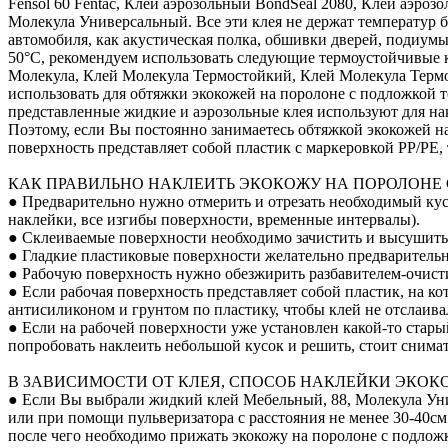
Fensol 60 Fentac, Клей аэрозольный BondSeal 2080, Клей аэроз
Молекула Универсальный. Все эти клея не держат температур б
автомобиля, как акустическая полка, обшивки дверей, подиум
50°С, рекомендуем использовать следующие термоустойчивые кл
Молекула, Клей Молекула Термостойкий, Клей Молекула Терм
использовать для обтяжки экокожей на поролоне с подложкой т
представленные жидкие и аэрозольные клея используют для на
Поэтому, если Вы постоянно занимаетесь обтяжкой экокожей на
поверхность представляет собой пластик с маркеровкой PP/PE
КАК ПРАВИЛЬНО НАКЛЕИТЬ ЭКОКОЖУ НА ПОРОЛОНЕ
● Предварительно нужно отмерить и отрезать необходимый кусо
наклейки, все изгибы поверхности, временные интервалы).
● Склеиваемые поверхности необходимо зачистить и высушить
● Гладкие пластиковые поверхности желательно предварительно
● Рабочую поверхность нужно обезжирить разбавителем-очист
● Если рабочая поверхность представляет собой пластик, на к
антисиликоном и грунтом по пластику, чтобы клей не отслаивал
● Если на рабочей поверхности уже установлен какой-то стары
попробовать наклеить небольшой кусок и решить, стоит снимат
В ЗАВИСИМОСТИ ОТ КЛЕЯ, СПОСОБ НАКЛЕЙКИ ЭКОК
● Если Вы выбрали жидкий клей Мебельный, 88, Молекула Уни
или при помощи пульверизатора с расстояния не менее 30-40см 
после чего необходимо прижать экокожу на поролоне с подложк