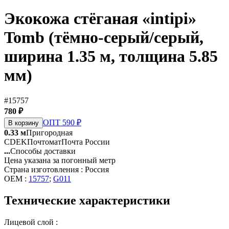
Экокожа стёганая «intipi»
Tomb (тёмно-серый/серый,
ширина 1.35 м, толщина 5.85
мм)
#15757
780 ₽
ОПТ 590 ₽
В корзину
0.33 м
Пригородная
CDEK
Почтомат
Почта России
...
Способы доставки
Цена указана за погонный метр
Страна изготовления : Россия
OEM :
15757
;
G011
Технические характеристики
Лицевой слой :