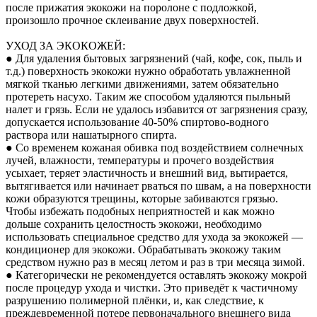
после прижатия экокожи на поролоне с подложкой,
произошло прочное склеивание двух поверхностей.
УХОД ЗА ЭКОКОЖЕЙ:
● Для удаления бытовых загрязнений (чай, кофе, сок, пыль и
т.д.) поверхность экокожи нужно обработать увлажненной
мягкой тканью легкими движениями, затем обязательно
протереть насухо. Таким же способом удаляются пыльный
налет и грязь. Если не удалось избавится от загрязнения сразу,
допускается использование 40-50% спиртово-водного
раствора или нашатырного спирта.
● Со временем кожаная обивка под воздействием солнечных
лучей, влажности, температуры и прочего воздействия
усыхает, теряет эластичность и внешний вид, вытирается,
вытягивается или начинает рваться по швам, а на поверхности
кожи образуются трещины, которые забиваются грязью.
Чтобы избежать подобных неприятностей и как можно
дольше сохранить целостность экокожи, необходимо
использовать специальное средство для ухода за экокожей —
кондиционер для экокожи. Обрабатывать экокожу таким
средством нужно раз в месяц летом и раз в три месяца зимой.
● Категорически не рекомендуется оставлять экокожу мокрой
после процедур ухода и чистки. Это приведёт к частичному
разрушению полимерной плёнки, и, как следствие, к
преждевременной потере первоначального внешнего вида