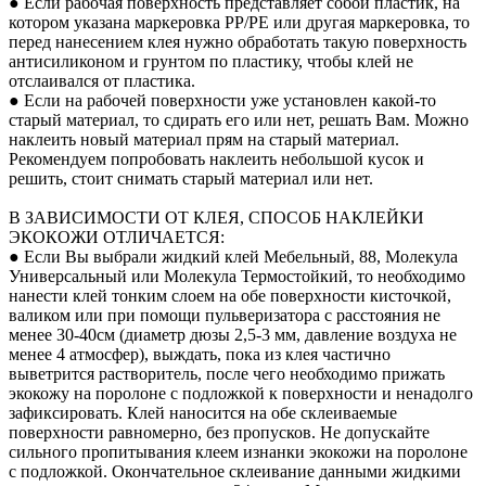
● Если рабочая поверхность представляет собой пластик, на
котором указана маркеровка PP/PE или другая маркеровка, то
перед нанесением клея нужно обработать такую поверхность
антисиликоном и грунтом по пластику, чтобы клей не
отслаивался от пластика.
● Если на рабочей поверхности уже установлен какой-то
старый материал, то сдирать его или нет, решать Вам. Можно
наклеить новый материал прям на старый материал.
Рекомендуем попробовать наклеить небольшой кусок и
решить, стоит снимать старый материал или нет.
В ЗАВИСИМОСТИ ОТ КЛЕЯ, СПОСОБ НАКЛЕЙКИ
ЭКОКОЖИ ОТЛИЧАЕТСЯ:
● Если Вы выбрали жидкий клей Мебельный, 88, Молекула
Универсальный или Молекула Термостойкий, то необходимо
нанести клей тонким слоем на обе поверхности кисточкой,
валиком или при помощи пульверизатора с расстояния не
менее 30-40см (диаметр дюзы 2,5-3 мм, давление воздуха не
менее 4 атмосфер), выждать, пока из клея частично
выветрится растворитель, после чего необходимо прижать
экокожу на поролоне с подложкой к поверхности и ненадолго
зафиксировать. Клей наносится на обе склеиваемые
поверхности равномерно, без пропусков. Не допускайте
сильного пропитывания клеем изнанки экокожи на поролоне
с подложкой. Окончательное склеивание данными жидкими