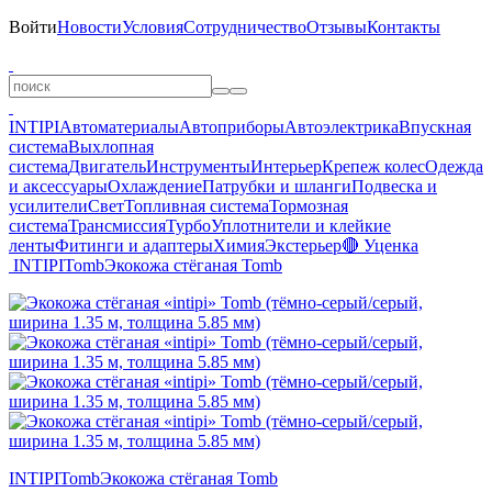
Войти
Новости
Условия
Сотрудничество
Отзывы
Контакты
INTIPI
Автоматериалы
Автоприборы
Автоэлектрика
Впускная
система
Выхлопная
система
Двигатель
Инструменты
Интерьер
Крепеж колес
Одежда
и аксессуары
Охлаждение
Патрубки и шланги
Подвеска и
усилители
Свет
Топливная система
Тормозная
система
Трансмиссия
Турбо
Уплотнители и клейкие
ленты
Фитинги и адаптеры
Химия
Экстерьер
🔴 Уценка
INTIPI
Tomb
Экокожа стёганая Tomb
INTIPI
Tomb
Экокожа стёганая Tomb