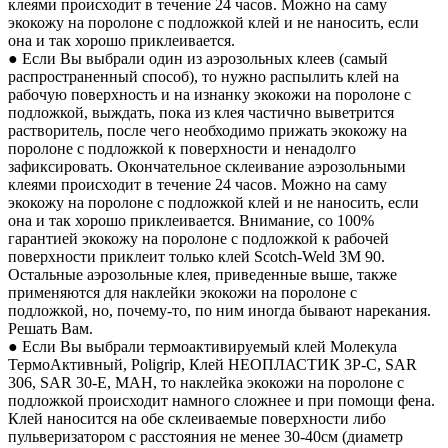
клеями происходит в течение 24 часов. Можно на саму
экокожу на поролоне с подложкой клей и не наносить, если
она и так хорошо приклеивается.
● Если Вы выбрали один из аэрозольных клеев (самый
распространенный способ), то нужно распылить клей на
рабочую поверхность и на изнанку экокожи на поролоне с
подложкой, выждать, пока из клея частично выветрится
растворитель, после чего необходимо прижать экокожу на
поролоне с подложкой к поверхности и ненадолго
зафиксировать. Окончательное склеивание аэрозольными
клеями происходит в течение 24 часов. Можно на саму
экокожу на поролоне с подложкой клей и не наносить, если
она и так хорошо приклеивается. Внимание, со 100%
гарантией экокожу на поролоне с подложкой к рабочей
поверхности приклеит только клей Scotch-Weld 3M 90.
Остальные аэрозольные клея, приведенные выше, также
применяются для наклейки экокожи на поролоне с
подложкой, но, почему-то, по ним иногда бывают нарекания.
Решать Вам.
● Если Вы выбрали термоактивируемый клей Молекула
ТермоАктивный, Poligrip, Клей НЕОПЛАСТИК 3P-C, SAR
306, SAR 30-E, MAH, то наклейка экокожи на поролоне с
подложкой происходит намного сложнее и при помощи фена.
Клей наносится на обе склеиваемые поверхности либо
пульверизатором с расстояния не менее 30-40см (диаметр