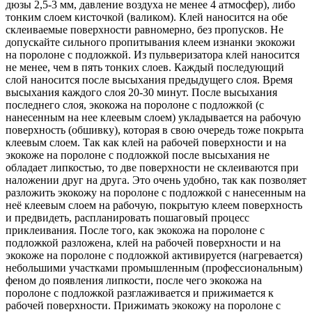
дюзы 2,5-3 мм, давление воздуха не менее 4 атмосфер), либо
тонким слоем кисточкой (валиком). Клей наносится на обе
склеиваемые поверхности равномерно, без пропусков. Не
допускайте сильного пропитывания клеем изнанки экокожи
на поролоне с подложкой. Из пульверизатора клей наносится
не менее, чем в пять тонких слоев. Каждый последующий
слой наносится после высыхания предыдущего слоя. Время
высыхания каждого слоя 20-30 минут. После высыхания
последнего слоя, экокожа на поролоне с подложкой (с
нанесенным на нее клеевым слоем) укладывается на рабочую
поверхность (обшивку), которая в свою очередь тоже покрыта
клеевым слоем. Так как клей на рабочей поверхности и на
экокоже на поролоне с подложкой после высыхания не
обладает липкостью, то две поверхности не склеиваются при
наложении друг на друга. Это очень удобно, так как позволяет
разложить экокожу на поролоне с подложкой с нанесенным на
неё клеевым слоем на рабочую, покрытую клеем поверхность
и предвидеть, распланировать пошаговый процесс
приклеивания. После того, как экокожа на поролоне с
подложкой разложена, клей на рабочей поверхности и на
экокоже на поролоне с подложкой активируется (нагревается)
небольшими участками промышленным (профессиональным)
феном до появления липкости, после чего экокожа на
поролоне с подложкой разглаживается и прижимается к
рабочей поверхности. Прижимать экокожу на поролоне с