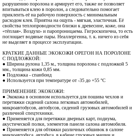
разрушению поролона и армирует его, также не позволяет
впитываться клею в поролон, а следовательно помогает
приклеить её на рабочую поверхность с минимальным
расходом клея. Приятна на ощупь - мягкая, эластичная. Её
свойства теплопроводности близки к древесине, коже, она
«тёплая». Воздухо- и паропроницаема. Гигроскопична, то есть
поглощает водяные пары. Неаллергенна, т. к. ничего из себя
не выделяет в процессе эксплуатации.
КРАТКИЕ ДАННЫЕ ЭКОКОЖИ ОРЕГОН НА ПОРОЛОНЕ
С ПОДЛОЖКОЙ:
● Ширина рулона 1,35 м., толщина поролона с подложкой 5
мм., толщина кожи 0,85 мм.
● Подложка - спанбонд
● Используется при температуре от -35 до +55 °С
ПРИМЕНЕНИЕ ЭКОКОЖИ:
● Экокожа в основном используется для пошива чехлов и
перетяжки сидений салона легковых автомобилей,
микроавтобусов, автобусов, сидений грузовых автомобилей и
различной спецтехники.
● Применяется для перетяжки дверных карт, подиума,
акустической полки, элементов панели салона автомобиля.
● Применяется для обтяжки различных обшивок в салоне
микроавтобуса, автобуса, в кабине грузовых машин и