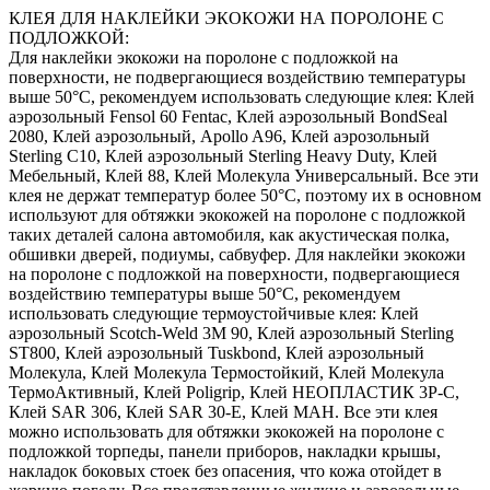
КЛЕЯ ДЛЯ НАКЛЕЙКИ ЭКОКОЖИ НА ПОРОЛОНЕ С
ПОДЛОЖКОЙ:
Для наклейки экокожи на поролоне с подложкой на
поверхности, не подвергающиеся воздействию температуры
выше 50°С, рекомендуем использовать следующие клея: Клей
аэрозольный Fensol 60 Fentac, Клей аэрозольный BondSeal
2080, Клей аэрозольный, Apollo A96, Клей аэрозольный
Sterling C10, Клей аэрозольный Sterling Heavy Duty, Клей
Мебельный, Клей 88, Клей Молекула Универсальный. Все эти
клея не держат температур более 50°С, поэтому их в основном
используют для обтяжки экокожей на поролоне с подложкой
таких деталей салона автомобиля, как акустическая полка,
обшивки дверей, подиумы, сабвуфер. Для наклейки экокожи
на поролоне с подложкой на поверхности, подвергающиеся
воздействию температуры выше 50°С, рекомендуем
использовать следующие термоустойчивые клея: Клей
аэрозольный Scotch-Weld 3M 90, Клей аэрозольный Sterling
ST800, Клей аэрозольный Tuskbond, Клей аэрозольный
Молекула, Клей Молекула Термостойкий, Клей Молекула
ТермоАктивный, Клей Poligrip, Клей НЕОПЛАСТИК 3P-C,
Клей SAR 306, Клей SAR 30-E, Клей MAH. Все эти клея
можно использовать для обтяжки экокожей на поролоне с
подложкой торпеды, панели приборов, накладки крышы,
накладок боковых стоек без опасения, что кожа отойдет в