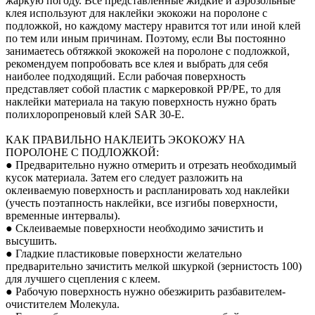
жаркую погоду. Все представленные жидкие и аэрозольные
клея используют для наклейки экокожи на поролоне с
подложкой, но каждому мастеру нравится тот или иной клей
по тем или иным причинам. Поэтому, если Вы постоянно
занимаетесь обтяжкой экокожей на поролоне с подложкой,
рекомендуем попробовать все клея и выбрать для себя
наиболее подходящий. Если рабочая поверхность
представляет собой пластик с маркеровкой PP/PE, то для
наклейки материала на такую поверхность нужно брать
полихлоропреновый клей SAR 30-E.
КАК ПРАВИЛЬНО НАКЛЕИТЬ ЭКОКОЖУ НА
ПОРОЛОНЕ С ПОДЛОЖКОЙ:
● Предварительно нужно отмерить и отрезать необходимый
кусок материала. Затем его следует разложить на
оклеиваемую поверхность и распланировать ход наклейки
(учесть поэтапность наклейки, все изгибы поверхности,
временные интервалы).
● Склеиваемые поверхности необходимо зачистить и
высушить.
● Гладкие пластиковые поверхности желательно
предварительно зачистить мелкой шкуркой (зернистость 100)
для лучшего сцепления с клеем.
● Рабочую поверхность нужно обезжирить разбавителем-
очистителем Молекула.