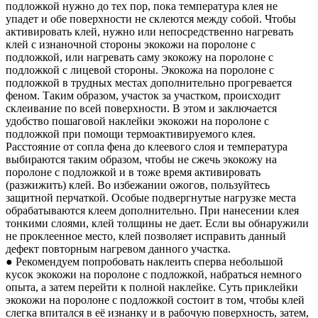
подложкой нужно до тех пор, пока температура клея не
упадет и обе поверхности не склеются между собой. Чтобы
активировать клей, нужно или непосредственно нагревать
клей с изнаночной стороны экокожи на поролоне с
подложкой, или нагревать саму экокожу на поролоне с
подложкой с лицевой стороны. Экокожа на поролоне с
подложкой в трудных местах дополнительно прогревается
феном. Таким образом, участок за участком, происходит
склеивание по всей поверхности. В этом и заключается
удобство пошаговой наклейки экокожи на поролоне с
подложкой при помощи термоактивируемого клея.
Расстояние от сопла фена до клеевого слоя и температура
выбираются таким образом, чтобы не сжечь экокожу на
поролоне с подложкой и в тоже время активировать
(разжижить) клей. Во избежании ожогов, пользуйтесь
защитной перчаткой. Особые подвергнутые нагрузке места
обрабатываются клеем дополнительно. При нанесении клея
тонкими слоями, клей толщины не дает. Если вы обнаружили
не проклеенное место, клей позволяет исправить данный
дефект повторным нагревом данного участка.
● Рекомендуем попробовать наклеить сперва небольшой
кусок экокожи на поролоне с подложкой, набраться немного
опыта, а затем перейти к полной наклейке. Суть приклейки
экокожи на поролоне с подложкой состоит в том, чтобы клей
слегка впитался в её изнанку и в рабочую поверхность, затем,