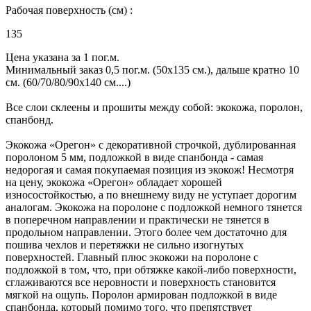
Рабочая поверхность (см) :
135
Цена указана за 1 пог.м.
Минимальный заказ 0,5 пог.м. (50х135 см.), дальше кратно 10
см. (60/70/80/90х140 см....)
Все слои склеены и прошиты между собой: экокожа, поролон,
спанбонд.
Экокожа «Орегон» с декоративной строчкой, дублированная
поролоном 5 мм, подложкой в виде спанбонда - самая
недорогая и самая покупаемая позиция из экокож! Несмотря
на цену, экокожа «Орегон» обладает хорошей
износостойкостью, а по внешнему виду не уступает дорогим
аналогам. Экокожа на поролоне с подложкой немного тянется
в поперечном направлении и практически не тянется в
продольном направлении. Этого более чем достаточно для
пошива чехлов и перетяжки не сильно изогнутых
поверхностей. Главный плюс экокожи на поролоне с
подложкой в том, что, при обтяжке какой-либо поверхности,
сглаживаются все неровности и поверхность становится
мягкой на ощупь. Поролон армирован подложкой в виде
спанбонда, который помимо того, что препятствует