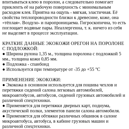
впитываться клею в поролон, а следовательно помогает
приклеить её на рабочую поверхность с минимальным
расходом клея. Приятна на ощупь - мягкая, эластичная. Её
свойства теплопроводности близки к древесине, коже, она
«тёплая». Воздухо- и паропроницаема. Гигроскопична, то есть
поглощает водяные пары. Неаллергенна, т. к. ничего из себя
не выделяет в процессе эксплуатации.
КРАТКИЕ ДАННЫЕ ЭКОКОЖИ ОРЕГОН НА ПОРОЛОНЕ
С ПОДЛОЖКОЙ:
● Ширина рулона 1,35 м., толщина поролона с подложкой 5
мм., толщина кожи 0,85 мм.
● Подложка - спанбонд
● Используется при температуре от -35 до +55 °С
ПРИМЕНЕНИЕ ЭКОКОЖИ:
● Экокожа в основном используется для пошива чехлов и
перетяжки сидений салона легковых автомобилей,
микроавтобусов, автобусов, сидений грузовых автомобилей и
различной спецтехники.
● Применяется для перетяжки дверных карт, подиума,
акустической полки, элементов панели салона автомобиля.
● Применяется для обтяжки различных обшивок в салоне
микроавтобуса, автобуса, в кабине грузовых машин и
различной спецтехники.