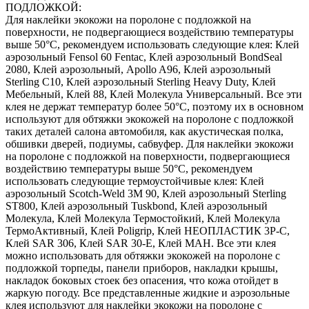
ПОДЛОЖКОЙ:
Для наклейки экокожи на поролоне с подложкой на
поверхности, не подвергающиеся воздействию температуры
выше 50°С, рекомендуем использовать следующие клея: Клей
аэрозольный Fensol 60 Fentac, Клей аэрозольный BondSeal
2080, Клей аэрозольный, Apollo A96, Клей аэрозольный
Sterling C10, Клей аэрозольный Sterling Heavy Duty, Клей
Мебельный, Клей 88, Клей Молекула Универсальный. Все эти
клея не держат температур более 50°С, поэтому их в основном
используют для обтяжки экокожей на поролоне с подложкой
таких деталей салона автомобиля, как акустическая полка,
обшивки дверей, подиумы, сабвуфер. Для наклейки экокожи
на поролоне с подложкой на поверхности, подвергающиеся
воздействию температуры выше 50°С, рекомендуем
использовать следующие термоустойчивые клея: Клей
аэрозольный Scotch-Weld 3M 90, Клей аэрозольный Sterling
ST800, Клей аэрозольный Tuskbond, Клей аэрозольный
Молекула, Клей Молекула Термостойкий, Клей Молекула
ТермоАктивный, Клей Poligrip, Клей НЕОПЛАСТИК 3P-C,
Клей SAR 306, Клей SAR 30-E, Клей MAH. Все эти клея
можно использовать для обтяжки экокожей на поролоне с
подложкой торпеды, панели приборов, накладки крышы,
накладок боковых стоек без опасения, что кожа отойдет в
жаркую погоду. Все представленные жидкие и аэрозольные
клея используют для наклейки экокожи на поролоне с