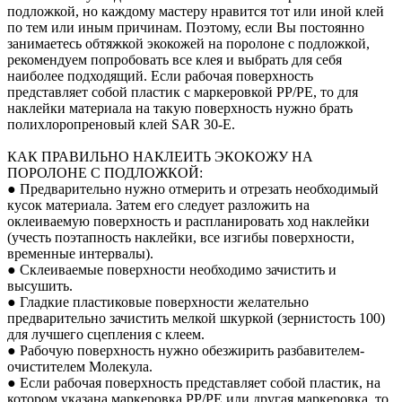
подложкой, но каждому мастеру нравится тот или иной клей
по тем или иным причинам. Поэтому, если Вы постоянно
занимаетесь обтяжкой экокожей на поролоне с подложкой,
рекомендуем попробовать все клея и выбрать для себя
наиболее подходящий. Если рабочая поверхность
представляет собой пластик с маркеровкой PP/PE, то для
наклейки материала на такую поверхность нужно брать
полихлоропреновый клей SAR 30-E.
КАК ПРАВИЛЬНО НАКЛЕИТЬ ЭКОКОЖУ НА
ПОРОЛОНЕ С ПОДЛОЖКОЙ:
● Предварительно нужно отмерить и отрезать необходимый
кусок материала. Затем его следует разложить на
оклеиваемую поверхность и распланировать ход наклейки
(учесть поэтапность наклейки, все изгибы поверхности,
временные интервалы).
● Склеиваемые поверхности необходимо зачистить и
высушить.
● Гладкие пластиковые поверхности желательно
предварительно зачистить мелкой шкуркой (зернистость 100)
для лучшего сцепления с клеем.
● Рабочую поверхность нужно обезжирить разбавителем-
очистителем Молекула.
● Если рабочая поверхность представляет собой пластик, на
котором указана маркеровка PP/PE или другая маркеровка, то