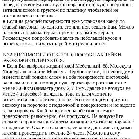
перед нанесением клея нужно обработать такую поверхность
антисиликоном и грунтом по пластику, чтобы клей не
отслаивался от пластика.
● Если на рабочей поверхности уже установлен какой-то
старый материал, то сдирать его или нет, решать Вам. Можно
наклеить новый материал прям на старый материал.
Рекомендуем попробовать наклеить небольшой кусок и
решить, стоит снимать старый материал или нет.
В ЗАВИСИМОСТИ ОТ КЛЕЯ, СПОСОБ НАКЛЕЙКИ
ЭКОКОЖИ ОТЛИЧАЕТСЯ:
● Если Вы выбрали жидкий клей Мебельный, 88, Молекула
Универсальный или Молекула Термостойкий, то необходимо
нанести клей тонким слоем на обе поверхности кисточкой,
валиком или при помощи пульверизатора с расстояния не
менее 30-40см (диаметр дюзы 2,5-3 мм, давление воздуха не
менее 4 атмосфер), выждать, пока из клея частично
выветрится растворитель, после чего необходимо прижать
экокожу на поролоне с подложкой к поверхности и ненадолго
зафиксировать. Клей наносится на обе склеиваемые
поверхности равномерно, без пропусков. Не допускайте
сильного пропитывания клеем изнанки экокожи на поролоне
с подложкой. Окончательное склеивание данными жидкими
клеями происходит в течение 24 часов. Можно на саму
экокожу на поролоне с подложкой клей и не наносить, если