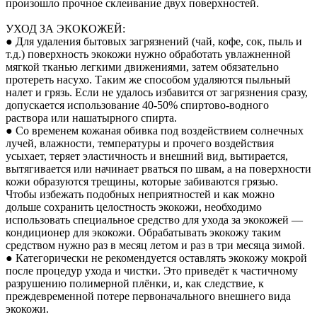
произошло прочное склеивание двух поверхностей.
УХОД ЗА ЭКОКОЖЕЙ:
● Для удаления бытовых загрязнений (чай, кофе, сок, пыль и
т.д.) поверхность экокожи нужно обработать увлажненной
мягкой тканью легкими движениями, затем обязательно
протереть насухо. Таким же способом удаляются пыльный
налет и грязь. Если не удалось избавится от загрязнения сразу,
допускается использование 40-50% спиртово-водного
раствора или нашатырного спирта.
● Со временем кожаная обивка под воздействием солнечных
лучей, влажности, температуры и прочего воздействия
усыхает, теряет эластичность и внешний вид, вытирается,
вытягивается или начинает рваться по швам, а на поверхности
кожи образуются трещины, которые забиваются грязью.
Чтобы избежать подобных неприятностей и как можно
дольше сохранить целостность экокожи, необходимо
использовать специальное средство для ухода за экокожей —
кондиционер для экокожи. Обрабатывать экокожу таким
средством нужно раз в месяц летом и раз в три месяца зимой.
● Категорически не рекомендуется оставлять экокожу мокрой
после процедур ухода и чистки. Это приведёт к частичному
разрушению полимерной плёнки, и, как следствие, к
преждевременной потере первоначального внешнего вида
экокожи.