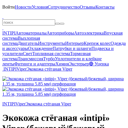
Войти
Новости
Условия
Сотрудничество
Отзывы
Контакты
INTIPI
Автоматериалы
Автоприборы
Автоэлектрика
Впускная
система
Выхлопная
система
Двигатель
Инструменты
Интерьер
Крепеж колес
Одежда
и аксессуары
Охлаждение
Патрубки и шланги
Подвеска и
усилители
Свет
Топливная система
Тормозная
система
Трансмиссия
Турбо
Уплотнители и клейкие
ленты
Фитинги и адаптеры
Химия
Экстерьер
🔴 Уценка
INTIPI
Viper
Экокожа стёганая Viper
INTIPI
Viper
Экокожа стёганая Viper
Экокожа стёганая «intipi»