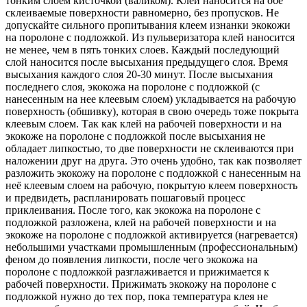
тонким слоем кисточкой (валиком). Клей наносится на обе
склеиваемые поверхности равномерно, без пропусков. Не
допускайте сильного пропитывания клеем изнанки экокожи
на поролоне с подложкой. Из пульверизатора клей наносится
не менее, чем в пять тонких слоев. Каждый последующий
слой наносится после высыхания предыдущего слоя. Время
высыхания каждого слоя 20-30 минут. После высыхания
последнего слоя, экокожа на поролоне с подложкой (с
нанесенным на нее клеевым слоем) укладывается на рабочую
поверхность (обшивку), которая в свою очередь тоже покрыта
клеевым слоем. Так как клей на рабочей поверхности и на
экокоже на поролоне с подложкой после высыхания не
обладает липкостью, то две поверхности не склеиваются при
наложении друг на друга. Это очень удобно, так как позволяет
разложить экокожу на поролоне с подложкой с нанесенным на
неё клеевым слоем на рабочую, покрытую клеем поверхность
и предвидеть, распланировать пошаговый процесс
приклеивания. После того, как экокожа на поролоне с
подложкой разложена, клей на рабочей поверхности и на
экокоже на поролоне с подложкой активируется (нагревается)
небольшими участками промышленным (профессиональным)
феном до появления липкости, после чего экокожа на
поролоне с подложкой разглаживается и прижимается к
рабочей поверхности. Прижимать экокожу на поролоне с
подложкой нужно до тех пор, пока температура клея не