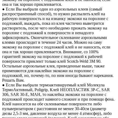
она и так хорошо приклеивается.
● Если Вы выбрали один из аэрозольных клеев (самый
распространенный способ), то нужно распылить клей на
рабочую поверхность и на изнанку экокожи на поролоне с
подложкой, выждать, пока из клея частично выветрится
растворитель, после чего необходимо прижать экокожу на
поролоне с подложкой к поверхности и ненадолго
зафиксировать. Окончательное склеивание аэрозольными
клеями происходит в течение 24 часов. Можно на саму
экокожу на поролоне с подложкой клей и не наносить, если
она и так хорошо приклеивается. Внимание, со 100%
гарантией экокожу на поролоне с подложкой к рабочей
поверхности приклеит только клей Scotch-Weld 3M 90.
Остальные аэрозольные клея, приведенные выше, также
применяются для наклейки экокожи на поролоне с
подложкой, но, почему-то, по ним иногда бывают нарекания.
Решать Вам.
● Если Вы выбрали термоактивируемый клей Молекула
ТермоАктивный, Poligrip, Клей НЕОПЛАСТИК 3P-C, SAR
306, SAR 30-E, MAH, то наклейка экокожи на поролоне с
подложкой происходит намного сложнее и при помощи фена.
Клей наносится на обе склеиваемые поверхности либо
пульверизатором с расстояния не менее 30-40см (диаметр
дюзы 2,5-3 мм, давление воздуха не менее 4 атмосфер), либо