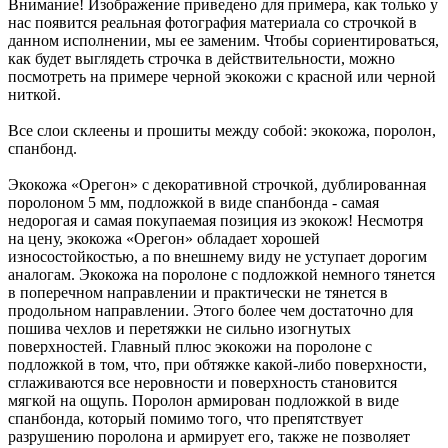
Внимание! Изображение приведено для примера, как только у
нас появится реальная фотография материала со строчкой в
данном исполнении, мы ее заменим. Чтобы сориентироваться,
как будет выглядеть строчка в действительности, можно
посмотреть на примере черной экокожи с красной или черной
ниткой.
Все слои склеены и прошиты между собой: экокожа, поролон,
спанбонд.
Экокожа «Орегон» с декоративной строчкой, дублированная
поролоном 5 мм, подложкой в виде спанбонда - самая
недорогая и самая покупаемая позиция из экокож! Несмотря
на цену, экокожа «Орегон» обладает хорошей
износостойкостью, а по внешнему виду не уступает дорогим
аналогам. Экокожа на поролоне с подложкой немного тянется
в поперечном направлении и практически не тянется в
продольном направлении. Этого более чем достаточно для
пошива чехлов и перетяжки не сильно изогнутых
поверхностей. Главный плюс экокожи на поролоне с
подложкой в том, что, при обтяжке какой-либо поверхности,
сглаживаются все неровности и поверхность становится
мягкой на ощупь. Поролон армирован подложкой в виде
спанбонда, который помимо того, что препятствует
разрушению поролона и армирует его, также не позволяет