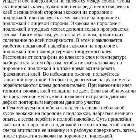
упадет и обе поверхности не склеются между собой. Чтобы
активировать клей, нужно или непосредственно нагревать
клей с изнаночной стороны экокожи на поролоне с
подложкой, или нагревать саму экокожу на поролоне с
подложкой с лицевой стороны. Экокожа на поролоне с
подложкой в трудных местах дополнительно прогревается
феном. Таким образом, участок за участком, происходит
склеивание по всей поверхности. В этом и заключается
удобство пошаговой наклейки экокожи на поролоне с
подложкой при помощи термоактивируемого клея.
Расстояние от сопла фена до клеевого слоя и температура
выбираются таким образом, чтобы не сжечь экокожу на
поролоне с подложкой и в тоже время активировать
(разжижить) клей. Во избежании ожогов, пользуйтесь
защитной перчаткой. Особые подвергнутые нагрузке места
обрабатываются клеем дополнительно. При нанесении клея
тонкими слоями, клей толщины не дает. Если вы обнаружили
не проклеенное место, клей позволяет исправить данный
дефект повторным нагревом данного участка.
● Рекомендуем попробовать наклеить сперва небольшой
кусок экокожи на поролоне с подложкой, набраться немного
опыта, а затем перейти к полной наклейке. Суть приклейки
экокожи на поролоне с подложкой состоит в том, чтобы клей
слегка впитался в её изнанку и в рабочую поверхность, затем,
после прижатия экокожи на поролоне с подложкой,