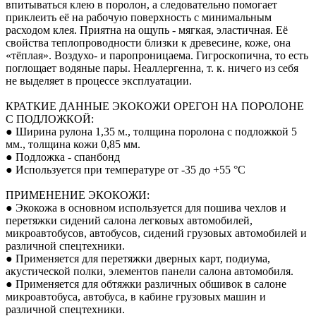
впитываться клею в поролон, а следовательно помогает
приклеить её на рабочую поверхность с минимальным
расходом клея. Приятна на ощупь - мягкая, эластичная. Её
свойства теплопроводности близки к древесине, коже, она
«тёплая». Воздухо- и паропроницаема. Гигроскопична, то есть
поглощает водяные пары. Неаллергенна, т. к. ничего из себя
не выделяет в процессе эксплуатации.
КРАТКИЕ ДАННЫЕ ЭКОКОЖИ ОРЕГОН НА ПОРОЛОНЕ
С ПОДЛОЖКОЙ:
● Ширина рулона 1,35 м., толщина поролона с подложкой 5
мм., толщина кожи 0,85 мм.
● Подложка - спанбонд
● Используется при температуре от -35 до +55 °С
ПРИМЕНЕНИЕ ЭКОКОЖИ:
● Экокожа в основном используется для пошива чехлов и
перетяжки сидений салона легковых автомобилей,
микроавтобусов, автобусов, сидений грузовых автомобилей и
различной спецтехники.
● Применяется для перетяжки дверных карт, подиума,
акустической полки, элементов панели салона автомобиля.
● Применяется для обтяжки различных обшивок в салоне
микроавтобуса, автобуса, в кабине грузовых машин и
различной спецтехники.