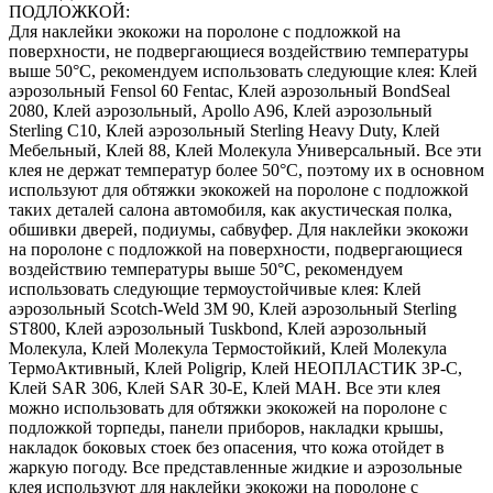
ПОДЛОЖКОЙ:
Для наклейки экокожи на поролоне с подложкой на
поверхности, не подвергающиеся воздействию температуры
выше 50°С, рекомендуем использовать следующие клея: Клей
аэрозольный Fensol 60 Fentac, Клей аэрозольный BondSeal
2080, Клей аэрозольный, Apollo A96, Клей аэрозольный
Sterling C10, Клей аэрозольный Sterling Heavy Duty, Клей
Мебельный, Клей 88, Клей Молекула Универсальный. Все эти
клея не держат температур более 50°С, поэтому их в основном
используют для обтяжки экокожей на поролоне с подложкой
таких деталей салона автомобиля, как акустическая полка,
обшивки дверей, подиумы, сабвуфер. Для наклейки экокожи
на поролоне с подложкой на поверхности, подвергающиеся
воздействию температуры выше 50°С, рекомендуем
использовать следующие термоустойчивые клея: Клей
аэрозольный Scotch-Weld 3M 90, Клей аэрозольный Sterling
ST800, Клей аэрозольный Tuskbond, Клей аэрозольный
Молекула, Клей Молекула Термостойкий, Клей Молекула
ТермоАктивный, Клей Poligrip, Клей НЕОПЛАСТИК 3P-C,
Клей SAR 306, Клей SAR 30-E, Клей MAH. Все эти клея
можно использовать для обтяжки экокожей на поролоне с
подложкой торпеды, панели приборов, накладки крышы,
накладок боковых стоек без опасения, что кожа отойдет в
жаркую погоду. Все представленные жидкие и аэрозольные
клея используют для наклейки экокожи на поролоне с