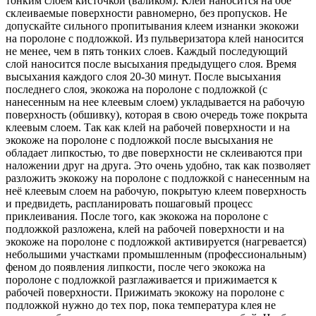
тонким слоем кисточкой (валиком). Клей наносится на обе
склеиваемые поверхности равномерно, без пропусков. Не
допускайте сильного пропитывания клеем изнанки экокожи
на поролоне с подложкой. Из пульверизатора клей наносится
не менее, чем в пять тонких слоев. Каждый последующий
слой наносится после высыхания предыдущего слоя. Время
высыхания каждого слоя 20-30 минут. После высыхания
последнего слоя, экокожа на поролоне с подложкой (с
нанесенным на нее клеевым слоем) укладывается на рабочую
поверхность (обшивку), которая в свою очередь тоже покрыта
клеевым слоем. Так как клей на рабочей поверхности и на
экокоже на поролоне с подложкой после высыхания не
обладает липкостью, то две поверхности не склеиваются при
наложении друг на друга. Это очень удобно, так как позволяет
разложить экокожу на поролоне с подложкой с нанесенным на
неё клеевым слоем на рабочую, покрытую клеем поверхность
и предвидеть, распланировать пошаговый процесс
приклеивания. После того, как экокожа на поролоне с
подложкой разложена, клей на рабочей поверхности и на
экокоже на поролоне с подложкой активируется (нагревается)
небольшими участками промышленным (профессиональным)
феном до появления липкости, после чего экокожа на
поролоне с подложкой разглаживается и прижимается к
рабочей поверхности. Прижимать экокожу на поролоне с
подложкой нужно до тех пор, пока температура клея не