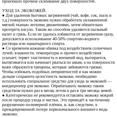
произошло прочное склеивание двух поверхностей.
УХОД ЗА ЭКОКОЖЕЙ:
● Для удаления бытовых загрязнений (чай, кофе, сок, пыль и
т.д.) поверхность экокожи нужно обработать увлажненной
мягкой тканью легкими движениями, затем обязательно
протереть насухо. Таким же способом удаляются пыльный
налет и грязь. Если не удалось избавится от загрязнения сразу,
допускается использование 40-50% спиртово-водного
раствора или нашатырного спирта.
● Со временем кожаная обивка под воздействием солнечных
лучей, влажности, температуры и прочего воздействия
усыхает, теряет эластичность и внешний вид, вытирается,
вытягивается или начинает рваться по швам, а на поверхности
кожи образуются трещины, которые забиваются грязью.
Чтобы избежать подобных неприятностей и как можно
дольше сохранить целостность экокожи, необходимо
использовать специальное средство для ухода за экокожей —
кондиционер для экокожи. Обрабатывать экокожу таким
средством нужно раз в месяц летом и раз в три месяца зимой.
● Категорически не рекомендуется оставлять экокожу мокрой
после процедур ухода и чистки. Это приведёт к частичному
разрушению полимерной плёнки, и, как следствие, к
преждевременной потере первоначального внешнего вида
экокожи.