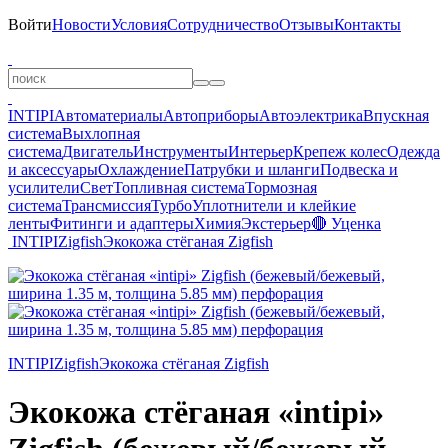
Войти
Новости
Условия
Сотрудничество
Отзывы
Контакты
INTIPI
Автоматериалы
Автоприборы
Автоэлектрика
Впускная
система
Выхлопная
система
Двигатель
Инструменты
Интерьер
Крепеж колес
Одежда
и аксессуары
Охлаждение
Патрубки и шланги
Подвеска и
усилители
Свет
Топливная система
Тормозная
система
Трансмиссия
Турбо
Уплотнители и клейкие
ленты
Фитинги и адаптеры
Химия
Экстерьер
🔴 Уценка
INTIPI
Zigfish
Экокожа стёганая Zigfish
INTIPI
Zigfish
Экокожа стёганая Zigfish
Экокожа стёганая «intipi»