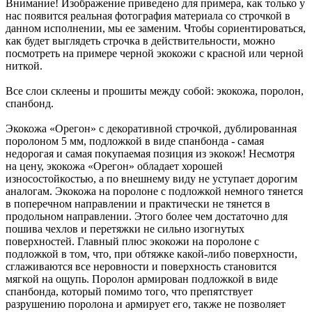
Внимание! Изображение приведено для примера, как только у
нас появится реальная фотография материала со строчкой в
данном исполнении, мы ее заменим. Чтобы сориентироваться,
как будет выглядеть строчка в действительности, можно
посмотреть на примере черной экокожи с красной или черной
ниткой.
Все слои склеены и прошиты между собой: экокожа, поролон,
спанбонд.
Экокожа «Орегон» с декоративной строчкой, дублированная
поролоном 5 мм, подложкой в виде спанбонда - самая
недорогая и самая покупаемая позиция из экокож! Несмотря
на цену, экокожа «Орегон» обладает хорошей
износостойкостью, а по внешнему виду не уступает дорогим
аналогам. Экокожа на поролоне с подложкой немного тянется
в поперечном направлении и практически не тянется в
продольном направлении. Этого более чем достаточно для
пошива чехлов и перетяжки не сильно изогнутых
поверхностей. Главный плюс экокожи на поролоне с
подложкой в том, что, при обтяжке какой-либо поверхности,
сглаживаются все неровности и поверхность становится
мягкой на ощупь. Поролон армирован подложкой в виде
спанбонда, который помимо того, что препятствует
разрушению поролона и армирует его, также не позволяет