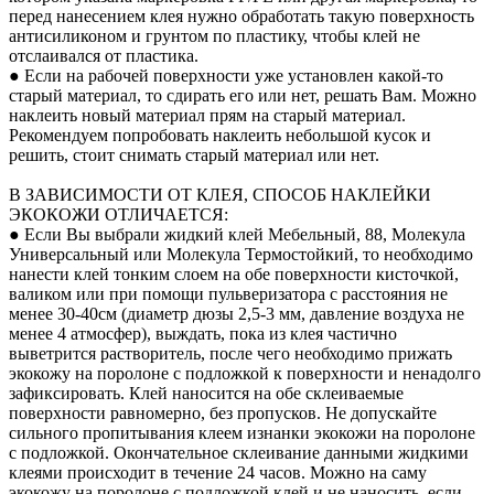
перед нанесением клея нужно обработать такую поверхность
антисиликоном и грунтом по пластику, чтобы клей не
отслаивался от пластика.
● Если на рабочей поверхности уже установлен какой-то
старый материал, то сдирать его или нет, решать Вам. Можно
наклеить новый материал прям на старый материал.
Рекомендуем попробовать наклеить небольшой кусок и
решить, стоит снимать старый материал или нет.
В ЗАВИСИМОСТИ ОТ КЛЕЯ, СПОСОБ НАКЛЕЙКИ
ЭКОКОЖИ ОТЛИЧАЕТСЯ:
● Если Вы выбрали жидкий клей Мебельный, 88, Молекула
Универсальный или Молекула Термостойкий, то необходимо
нанести клей тонким слоем на обе поверхности кисточкой,
валиком или при помощи пульверизатора с расстояния не
менее 30-40см (диаметр дюзы 2,5-3 мм, давление воздуха не
менее 4 атмосфер), выждать, пока из клея частично
выветрится растворитель, после чего необходимо прижать
экокожу на поролоне с подложкой к поверхности и ненадолго
зафиксировать. Клей наносится на обе склеиваемые
поверхности равномерно, без пропусков. Не допускайте
сильного пропитывания клеем изнанки экокожи на поролоне
с подложкой. Окончательное склеивание данными жидкими
клеями происходит в течение 24 часов. Можно на саму
экокожу на поролоне с подложкой клей и не наносить, если