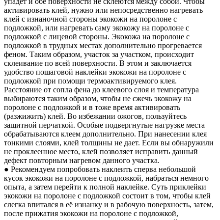
упадет и обе поверхности не склеются между собой. Чтобы
активировать клей, нужно или непосредственно нагревать
клей с изнаночной стороны экокожи на поролоне с
подложкой, или нагревать саму экокожу на поролоне с
подложкой с лицевой стороны. Экокожа на поролоне с
подложкой в трудных местах дополнительно прогревается
феном. Таким образом, участок за участком, происходит
склеивание по всей поверхности. В этом и заключается
удобство пошаговой наклейки экокожи на поролоне с
подложкой при помощи термоактивируемого клея.
Расстояние от сопла фена до клеевого слоя и температура
выбираются таким образом, чтобы не сжечь экокожу на
поролоне с подложкой и в тоже время активировать
(разжижить) клей. Во избежании ожогов, пользуйтесь
защитной перчаткой. Особые подвергнутые нагрузке места
обрабатываются клеем дополнительно. При нанесении клея
тонкими слоями, клей толщины не дает. Если вы обнаружили
не проклеенное место, клей позволяет исправить данный
дефект повторным нагревом данного участка.
● Рекомендуем попробовать наклеить сперва небольшой
кусок экокожи на поролоне с подложкой, набраться немного
опыта, а затем перейти к полной наклейке. Суть приклейки
экокожи на поролоне с подложкой состоит в том, чтобы клей
слегка впитался в её изнанку и в рабочую поверхность, затем,
после прижатия экокожи на поролоне с подложкой,