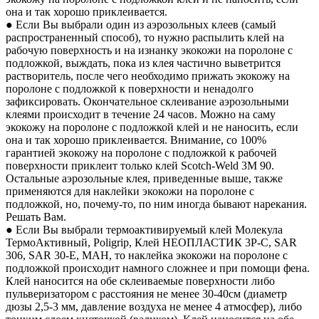
она и так хорошо приклеивается.
● Если Вы выбрали один из аэрозольных клеев (самый
распространенный способ), то нужно распылить клей на
рабочую поверхность и на изнанку экокожи на поролоне с
подложкой, выждать, пока из клея частично выветрится
растворитель, после чего необходимо прижать экокожу на
поролоне с подложкой к поверхности и ненадолго
зафиксировать. Окончательное склеивание аэрозольными
клеями происходит в течение 24 часов. Можно на саму
экокожу на поролоне с подложкой клей и не наносить, если
она и так хорошо приклеивается. Внимание, со 100%
гарантией экокожу на поролоне с подложкой к рабочей
поверхности приклеит только клей Scotch-Weld 3M 90.
Остальные аэрозольные клея, приведенные выше, также
применяются для наклейки экокожи на поролоне с
подложкой, но, почему-то, по ним иногда бывают нарекания.
Решать Вам.
● Если Вы выбрали термоактивируемый клей Молекула
ТермоАктивный, Poligrip, Клей НЕОПЛАСТИК 3P-C, SAR
306, SAR 30-E, MAH, то наклейка экокожи на поролоне с
подложкой происходит намного сложнее и при помощи фена.
Клей наносится на обе склеиваемые поверхности либо
пульверизатором с расстояния не менее 30-40см (диаметр
дюзы 2,5-3 мм, давление воздуха не менее 4 атмосфер), либо