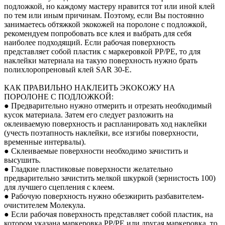
подложкой, но каждому мастеру нравится тот или иной клей
по тем или иным причинам. Поэтому, если Вы постоянно
занимаетесь обтяжкой экокожей на поролоне с подложкой,
рекомендуем попробовать все клея и выбрать для себя
наиболее подходящий. Если рабочая поверхность
представляет собой пластик с маркеровкой PP/PE, то для
наклейки материала на такую поверхность нужно брать
полихлоропреновый клей SAR 30-E.
КАК ПРАВИЛЬНО НАКЛЕИТЬ ЭКОКОЖУ НА
ПОРОЛОНЕ С ПОДЛОЖКОЙ:
● Предварительно нужно отмерить и отрезать необходимый
кусок материала. Затем его следует разложить на
оклеиваемую поверхность и распланировать ход наклейки
(учесть поэтапность наклейки, все изгибы поверхности,
временные интервалы).
● Склеиваемые поверхности необходимо зачистить и
высушить.
● Гладкие пластиковые поверхности желательно
предварительно зачистить мелкой шкуркой (зернистость 100)
для лучшего сцепления с клеем.
● Рабочую поверхность нужно обезжирить разбавителем-
очистителем Молекула.
● Если рабочая поверхность представляет собой пластик, на
котором указана маркеровка PP/PE или другая маркеровка, то