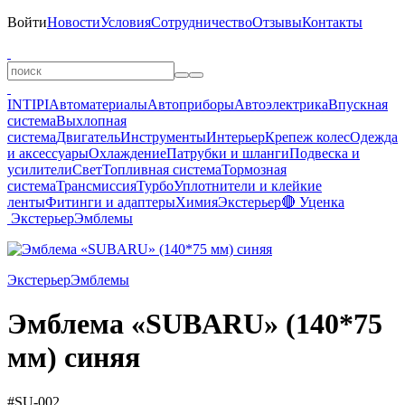
Войти
Новости
Условия
Сотрудничество
Отзывы
Контакты
INTIPI
Автоматериалы
Автоприборы
Автоэлектрика
Впускная
система
Выхлопная
система
Двигатель
Инструменты
Интерьер
Крепеж колес
Одежда
и аксессуары
Охлаждение
Патрубки и шланги
Подвеска и
усилители
Свет
Топливная система
Тормозная
система
Трансмиссия
Турбо
Уплотнители и клейкие
ленты
Фитинги и адаптеры
Химия
Экстерьер
🔴 Уценка
Экстерьер
Эмблемы
Экстерьер
Эмблемы
Эмблема «SUBARU» (140*75
мм) синяя
#SU-002