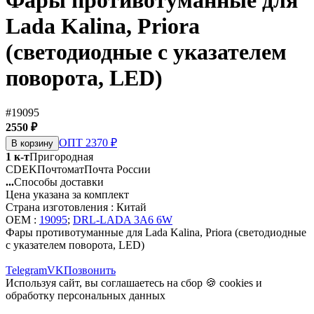
Фары противотуманные для
Lada Kalina, Priora
(светодиодные с указателем
поворота, LED)
#19095
2550 ₽
ОПТ 2370 ₽
В корзину
1 к-т
Пригородная
CDEK
Почтомат
Почта России
...
Способы доставки
Цена указана за комплект
Страна изготовления : Китай
OEM :
19095
;
DRL-LADA 3A6 6W
Фары противотуманные для Lada Kalina, Priora (светодиодные
с указателем поворота, LED)
Telegram
VK
Позвонить
Используя сайт, вы соглашаетесь на сбор 🍪
cookies
и
обработку персональных данных