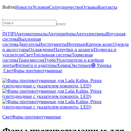
Войти
Новости
Условия
Сотрудничество
Отзывы
Контакты
INTIPI
Автоматериалы
Автоприборы
Автоэлектрика
Впускная
система
Выхлопная
система
Двигатель
Инструменты
Интерьер
Крепеж колес
Одежда
и аксессуары
Охлаждение
Патрубки и шланги
Подвеска и
усилители
Свет
Топливная система
Тормозная
система
Трансмиссия
Турбо
Уплотнители и клейкие
ленты
Фитинги и адаптеры
Химия
Экстерьер
🔴 Уценка
Свет
Фары противотуманные
Свет
Фары противотуманные