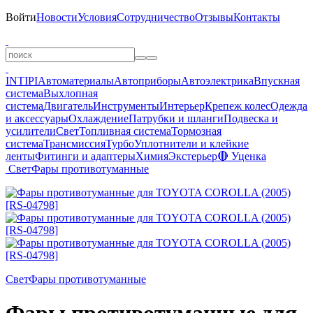
Войти
Новости
Условия
Сотрудничество
Отзывы
Контакты
INTIPI
Автоматериалы
Автоприборы
Автоэлектрика
Впускная
система
Выхлопная
система
Двигатель
Инструменты
Интерьер
Крепеж колес
Одежда
и аксессуары
Охлаждение
Патрубки и шланги
Подвеска и
усилители
Свет
Топливная система
Тормозная
система
Трансмиссия
Турбо
Уплотнители и клейкие
ленты
Фитинги и адаптеры
Химия
Экстерьер
🔴 Уценка
Свет
Фары противотуманные
Свет
Фары противотуманные