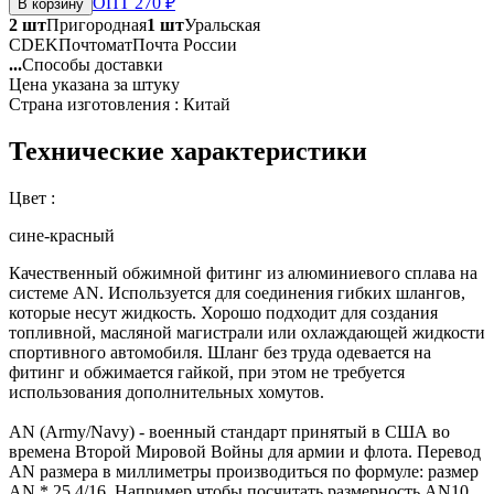
ОПТ 270 ₽
В корзину
2 шт
Пригородная
1 шт
Уральская
CDEK
Почтомат
Почта России
...
Способы доставки
Цена указана за штуку
Страна изготовления : Китай
Технические характеристики
Цвет :
сине-красный
Качественный обжимной фитинг из алюминиевого сплава на
системе AN. Используется для соединения гибких шлангов,
которые несут жидкость. Хорошо подходит для создания
топливной, масляной магистрали или охлаждающей жидкости
спортивного автомобиля. Шланг без труда одевается на
фитинг и обжимается гайкой, при этом не требуется
использования дополнительных хомутов.
AN (Army/Navy) - военный стандарт принятый в США во
времена Второй Мировой Войны для армии и флота. Перевод
AN размера в миллиметры производиться по формуле: размер
AN * 25,4/16. Например чтобы посчитать размерность AN10