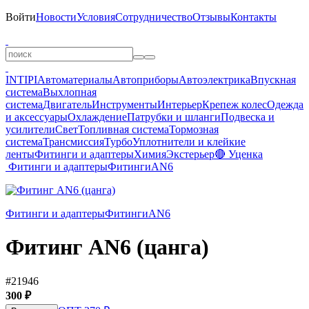
Войти
Новости
Условия
Сотрудничество
Отзывы
Контакты
INTIPI
Автоматериалы
Автоприборы
Автоэлектрика
Впускная
система
Выхлопная
система
Двигатель
Инструменты
Интерьер
Крепеж колес
Одежда
и аксессуары
Охлаждение
Патрубки и шланги
Подвеска и
усилители
Свет
Топливная система
Тормозная
система
Трансмиссия
Турбо
Уплотнители и клейкие
ленты
Фитинги и адаптеры
Химия
Экстерьер
🔴 Уценка
Фитинги и адаптеры
Фитинги
AN6
Фитинги и адаптеры
Фитинги
AN6
Фитинг AN6 (цанга)
#21946
300 ₽