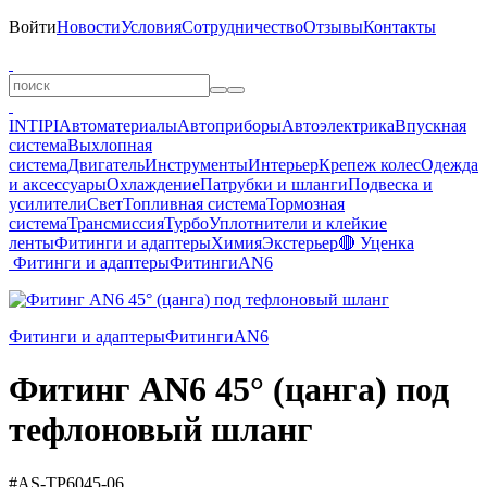
Войти
Новости
Условия
Сотрудничество
Отзывы
Контакты
INTIPI
Автоматериалы
Автоприборы
Автоэлектрика
Впускная
система
Выхлопная
система
Двигатель
Инструменты
Интерьер
Крепеж колес
Одежда
и аксессуары
Охлаждение
Патрубки и шланги
Подвеска и
усилители
Свет
Топливная система
Тормозная
система
Трансмиссия
Турбо
Уплотнители и клейкие
ленты
Фитинги и адаптеры
Химия
Экстерьер
🔴 Уценка
Фитинги и адаптеры
Фитинги
AN6
Фитинги и адаптеры
Фитинги
AN6
Фитинг AN6 45° (цанга) под
тефлоновый шланг
#AS-TP6045-06