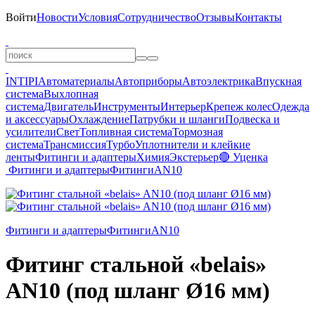
Войти
Новости
Условия
Сотрудничество
Отзывы
Контакты
INTIPI
Автоматериалы
Автоприборы
Автоэлектрика
Впускная
система
Выхлопная
система
Двигатель
Инструменты
Интерьер
Крепеж колес
Одежда
и аксессуары
Охлаждение
Патрубки и шланги
Подвеска и
усилители
Свет
Топливная система
Тормозная
система
Трансмиссия
Турбо
Уплотнители и клейкие
ленты
Фитинги и адаптеры
Химия
Экстерьер
🔴 Уценка
Фитинги и адаптеры
Фитинги
AN10
Фитинги и адаптеры
Фитинги
AN10
Фитинг стальной «belais»
AN10 (под шланг Ø16 мм)