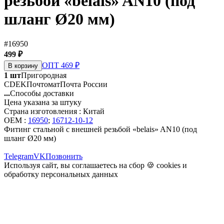
резьбой «belais» AN10 (под
шланг Ø20 мм)
#16950
499 ₽
ОПТ 469 ₽
В корзину
1 шт
Пригородная
CDEK
Почтомат
Почта России
...
Способы доставки
Цена указана за штуку
Страна изготовления : Китай
OEM :
16950
;
16712-10-12
Фитинг стальной с внешней резьбой «belais» AN10 (под
шланг Ø20 мм)
Telegram
VK
Позвонить
Используя сайт, вы соглашаетесь на сбор 🍪
cookies
и
обработку персональных данных