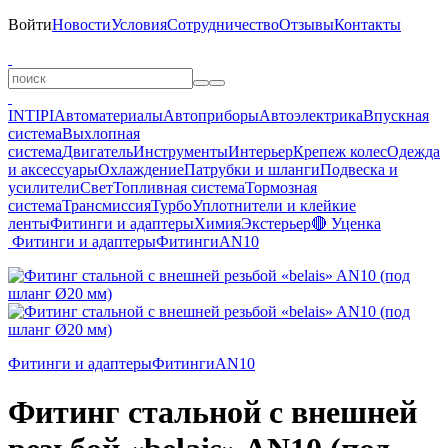
Войти
Новости
Условия
Сотрудничество
Отзывы
Контакты
INTIPI
Автоматериалы
Автоприборы
Автоэлектрика
Впускная
система
Выхлопная
система
Двигатель
Инструменты
Интерьер
Крепеж колес
Одежда
и аксессуары
Охлаждение
Патрубки и шланги
Подвеска и
усилители
Свет
Топливная система
Тормозная
система
Трансмиссия
Турбо
Уплотнители и клейкие
ленты
Фитинги и адаптеры
Химия
Экстерьер
🔴 Уценка
Фитинги и адаптеры
Фитинги
AN10
Фитинги и адаптеры
Фитинги
AN10
Фитинг стальной с внешней