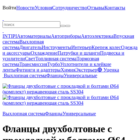
Войти
Новости
Условия
Сотрудничество
Отзывы
Контакты
INTIPI
Автоматериалы
Автоприборы
Автоэлектрика
Впускная
система
Выхлопная
система
Двигатель
Инструменты
Интерьер
Крепеж колес
Одежда
и аксессуары
Охлаждение
Патрубки и шланги
Подвеска и
усилители
Свет
Топливная система
Тормозная
система
Трансмиссия
Турбо
Уплотнители и клейкие
ленты
Фитинги и адаптеры
Химия
Экстерьер
🔴 Уценка
Выхлопная система
Фланцы
Универсальные
Выхлопная система
Фланцы
Универсальные
Фланцы двухболтовые с