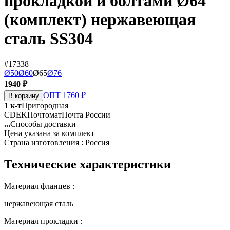
прокладкой и болтами Ø64
(комплект) нержавеющая
сталь SS304
#17338
Ø50
Ø60
Ø65
Ø76
1940 ₽
ОПТ 1760 ₽
В корзину
1 к-т
Пригородная
CDEK
Почтомат
Почта России
...
Способы доставки
Цена указана за комплект
Страна изготовления : Россия
Технические характеристики
Материал фланцев :
нержавеющая сталь
Материал прокладки :