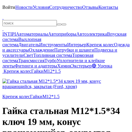
Войти
Новости
Условия
Сотрудничество
Отзывы
Контакты
INTIPI
Автоматериалы
Автоприборы
Автоэлектрика
Впускная
система
Выхлопная
система
Двигатель
Инструменты
Интерьер
Крепеж колес
Одежда
и аксессуары
Охлаждение
Патрубки и шланги
Подвеска и
усилители
Свет
Топливная система
Тормозная
система
Трансмиссия
Турбо
Уплотнители и клейкие
ленты
Фитинги и адаптеры
Химия
Экстерьер
🔴 Уценка
Крепеж колес
Гайки
M12*1.5
Крепеж колес
Гайки
M12*1.5
Гайка стальная M12*1.5*34
ключ 19 мм, конус