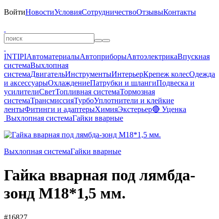
Войти
Новости
Условия
Сотрудничество
Отзывы
Контакты
INTIPI
Автоматериалы
Автоприборы
Автоэлектрика
Впускная
система
Выхлопная
система
Двигатель
Инструменты
Интерьер
Крепеж колес
Одежда
и аксессуары
Охлаждение
Патрубки и шланги
Подвеска и
усилители
Свет
Топливная система
Тормозная
система
Трансмиссия
Турбо
Уплотнители и клейкие
ленты
Фитинги и адаптеры
Химия
Экстерьер
🔴 Уценка
Выхлопная система
Гайки вварные
Выхлопная система
Гайки вварные
Гайка вварная под лямбда-
зонд М18*1,5 мм.
#16827