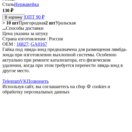
Сталь
Нержавейка
130 ₽
ОПТ 90 ₽
В корзину
> 10 шт
Пригородная
2 шт
Уральская
...
Способы доставки
Цена указана за штуку
Страна изготовления : Россия
OEM :
16827
;
GA0167
Гайка под лямда-зонд предназначена для размещения лямбда-
зонда при изготовлении выхлопной системы. Особенно
актуально при ремонте катализатора, его физическом
удалении, когда при этом требуется перенести лямда-зонд в
другое место.
Telegram
VK
Позвонить
Используя сайт, вы соглашаетесь на сбор 🍪
cookies
и
обработку персональных данных