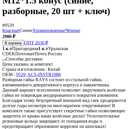
М12*1.5 конус (синие,
разборные, 20 шт + ключ)
#9529
Красные
Синие
Хромированные
Чёрные
2900 ₽
ОПТ 2630 ₽
В корзину
1 к-т
Пригородная
1 к-т
Уральская
CDEK
Почтомат
Почта России
...
Способы доставки
Цена указана за комплект
Страна изготовления : Китай
OEM :
9529
;
ACS-INSTR1088
Разборная гайка RAYS состоит из стальной гайки,
алюминиевого декоративного корпуса и наконечника.
Данный вариант исполнения позволяет закручивать колёсные
гайки не повреждая анодированного покрытия алюминия.
Благодаря этому безупречный внешний вид гаек продержится
долгие годы несмотря на многократное откручивание! В
комплекте также присутствует секретные гайки позволяющие
защитить от кражи ваши колёсные диски! Уплотнительные
резиновые кольца защищают от попадания воды и
предотвращают образование коррозии на шпильках!