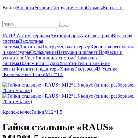
Войти
Новости
Условия
Сотрудничество
Отзывы
Контакты
INTIPI
Автоматериалы
Автоприборы
Автоэлектрика
Впускная
система
Выхлопная
система
Двигатель
Инструменты
Интерьер
Крепеж колес
Одежда
и аксессуары
Охлаждение
Патрубки и шланги
Подвеска и
усилители
Свет
Топливная система
Тормозная
система
Трансмиссия
Турбо
Уплотнители и клейкие
ленты
Фитинги и адаптеры
Химия
Экстерьер
🔴 Уценка
Крепеж колес
Гайки
M12*1.5
Крепеж колес
Гайки
M12*1.5
Гайки стальные «RAUS»