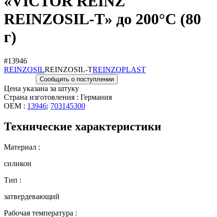
«VICTOR REINZ
REINZOSIL-T» до 200°C (80
г)
#13946
REINZOSIL
REINZOSIL-T
REINZOPLAST
Сообщить о поступлении
Цена указана за штуку
Страна изготовления : Германия
OEM :
13946
;
703145300
Технические характеристики
Материал :
силикон
Тип :
затвердевающий
Рабочая температура :