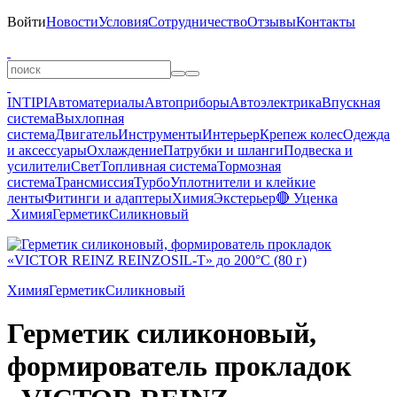
Войти
Новости
Условия
Сотрудничество
Отзывы
Контакты
INTIPI
Автоматериалы
Автоприборы
Автоэлектрика
Впускная
система
Выхлопная
система
Двигатель
Инструменты
Интерьер
Крепеж колес
Одежда
и аксессуары
Охлаждение
Патрубки и шланги
Подвеска и
усилители
Свет
Топливная система
Тормозная
система
Трансмиссия
Турбо
Уплотнители и клейкие
ленты
Фитинги и адаптеры
Химия
Экстерьер
🔴 Уценка
Химия
Герметик
Силикновый
Химия
Герметик
Силикновый
Герметик силиконовый,
формирователь прокладок