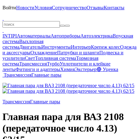
Войти
Новости
Условия
Сотрудничество
Отзывы
Контакты
INTIPI
Автоматериалы
Автоприборы
Автоэлектрика
Впускная
система
Выхлопная
система
Двигатель
Инструменты
Интерьер
Крепеж колес
Одежда
и аксессуары
Охлаждение
Патрубки и шланги
Подвеска и
усилители
Свет
Топливная система
Тормозная
система
Трансмиссия
Турбо
Уплотнители и клейкие
ленты
Фитинги и адаптеры
Химия
Экстерьер
🔴 Уценка
Трансмиссия
Главные пары
Трансмиссия
Главные пары
Главная пара для ВАЗ 2108
(передаточное число 4.13)