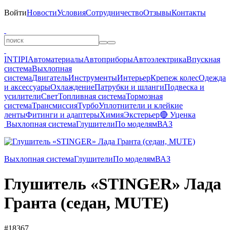
Войти
Новости
Условия
Сотрудничество
Отзывы
Контакты
INTIPI
Автоматериалы
Автоприборы
Автоэлектрика
Впускная
система
Выхлопная
система
Двигатель
Инструменты
Интерьер
Крепеж колес
Одежда
и аксессуары
Охлаждение
Патрубки и шланги
Подвеска и
усилители
Свет
Топливная система
Тормозная
система
Трансмиссия
Турбо
Уплотнители и клейкие
ленты
Фитинги и адаптеры
Химия
Экстерьер
🔴 Уценка
Выхлопная система
Глушители
По моделям
ВАЗ
Выхлопная система
Глушители
По моделям
ВАЗ
Глушитель «STINGER» Лада
Гранта (седан, MUTE)
#18367