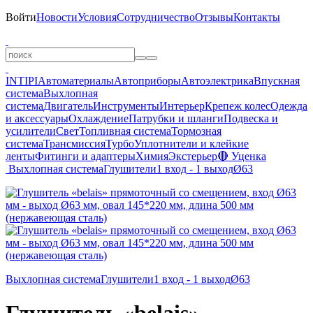
Войти
Новости
Условия
Сотрудничество
Отзывы
Контакты
INTIPI
Автоматериалы
Автоприборы
Автоэлектрика
Впускная
система
Выхлопная
система
Двигатель
Инструменты
Интерьер
Крепеж колес
Одежда
и аксессуары
Охлаждение
Патрубки и шланги
Подвеска и
усилители
Свет
Топливная система
Тормозная
система
Трансмиссия
Турбо
Уплотнители и клейкие
ленты
Фитинги и адаптеры
Химия
Экстерьер
🔴 Уценка
Выхлопная система
Глушители
1 вход - 1 выход
Ø63
Выхлопная система
Глушители
1 вход - 1 выход
Ø63