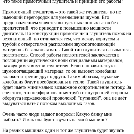
Что такое прямоточный глушитель и принцип его работы?
Прямоточный глушитель – это такой же глушитель, но не
имеющий перегородок для уменьшения шумов. Его
предназначением является выпуск выхлопных газов без
препятствий, что приводит к повышению мощности
двигателя. По конструкции прямоточный глушитель похож на
резонаторный, но отличается тем, что между корпусом и
трубой с отверстиями расположен звукопоглощающий
материал - базальтовая вата. Такой тип глушителя называется -
поглотитель. Способ работы поглотителей заключается в
поглощении акустических волн специальным материалом,
находящимся внутри глушителя. Если направить звук в
шумопоглащающий материал, то он вызовет колебания
волокон и трение друг о друга. Таким образом, звуковые
колебания будут преобразованы в тепло. Такой глушитель
будет иметь минимально возможное сопротивление потоку. За
счет того, что перфорированная труба с внутренней стороны
обернута нержавеющей проволокой "путанкой", она не даёт
выдуваться вате с потоком выхлопных газов.
Очень часто люди задают вопросы: Какую банку мне
выбрать? И как она будет звучать на моей машине?
На разных машинах один и тот же глушитель будет звучать