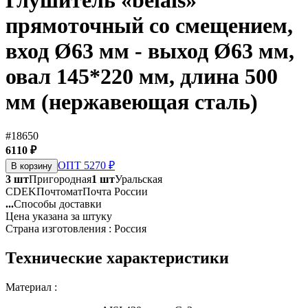
Глушитель «belais»
прямоточный со смещением,
вход Ø63 мм - выход Ø63 мм,
овал 145*220 мм, длина 500
мм (нержавеющая сталь)
#18650
6110 ₽
ОПТ 5270 ₽
В корзину
3 шт
Пригородная
1 шт
Уральская
CDEK
Почтомат
Почта России
...
Способы доставки
Цена указана за штуку
Страна изготовления : Россия
Технические характеристики
Материал :