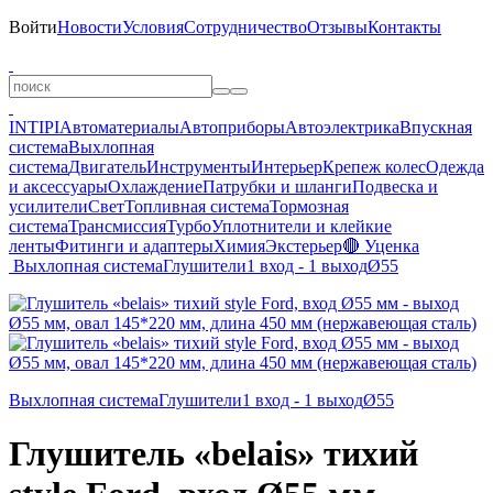
Войти
Новости
Условия
Сотрудничество
Отзывы
Контакты
INTIPI
Автоматериалы
Автоприборы
Автоэлектрика
Впускная
система
Выхлопная
система
Двигатель
Инструменты
Интерьер
Крепеж колес
Одежда
и аксессуары
Охлаждение
Патрубки и шланги
Подвеска и
усилители
Свет
Топливная система
Тормозная
система
Трансмиссия
Турбо
Уплотнители и клейкие
ленты
Фитинги и адаптеры
Химия
Экстерьер
🔴 Уценка
Выхлопная система
Глушители
1 вход - 1 выход
Ø55
Выхлопная система
Глушители
1 вход - 1 выход
Ø55
Глушитель «belais» тихий