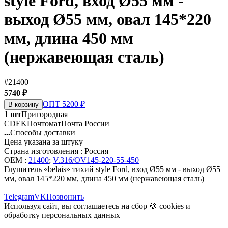
style Ford, вход Ø55 мм -
выход Ø55 мм, овал 145*220
мм, длина 450 мм
(нержавеющая сталь)
#21400
5740 ₽
ОПТ 5200 ₽
В корзину
1 шт
Пригородная
CDEK
Почтомат
Почта России
...
Способы доставки
Цена указана за штуку
Страна изготовления : Россия
OEM :
21400
;
V.316/OV145-220-55-450
Глушитель «belais» тихий style Ford, вход Ø55 мм - выход Ø55
мм, овал 145*220 мм, длина 450 мм (нержавеющая сталь)
Telegram
VK
Позвонить
Используя сайт, вы соглашаетесь на сбор 🍪
cookies
и
обработку персональных данных