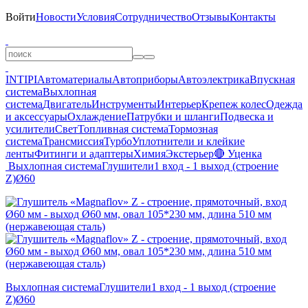
Войти
Новости
Условия
Сотрудничество
Отзывы
Контакты
INTIPI
Автоматериалы
Автоприборы
Автоэлектрика
Впускная
система
Выхлопная
система
Двигатель
Инструменты
Интерьер
Крепеж колес
Одежда
и аксессуары
Охлаждение
Патрубки и шланги
Подвеска и
усилители
Свет
Топливная система
Тормозная
система
Трансмиссия
Турбо
Уплотнители и клейкие
ленты
Фитинги и адаптеры
Химия
Экстерьер
🔴 Уценка
Выхлопная система
Глушители
1 вход - 1 выход (строение
Z)
Ø60
Выхлопная система
Глушители
1 вход - 1 выход (строение
Z)
Ø60