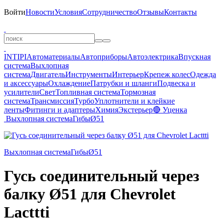
Войти
Новости
Условия
Сотрудничество
Отзывы
Контакты
INTIPI
Автоматериалы
Автоприборы
Автоэлектрика
Впускная
система
Выхлопная
система
Двигатель
Инструменты
Интерьер
Крепеж колес
Одежда
и аксессуары
Охлаждение
Патрубки и шланги
Подвеска и
усилители
Свет
Топливная система
Тормозная
система
Трансмиссия
Турбо
Уплотнители и клейкие
ленты
Фитинги и адаптеры
Химия
Экстерьер
🔴 Уценка
Выхлопная система
Гибы
Ø51
Выхлопная система
Гибы
Ø51
Гусь соединительный через
балку Ø51 для Chevrolet
Lacttti