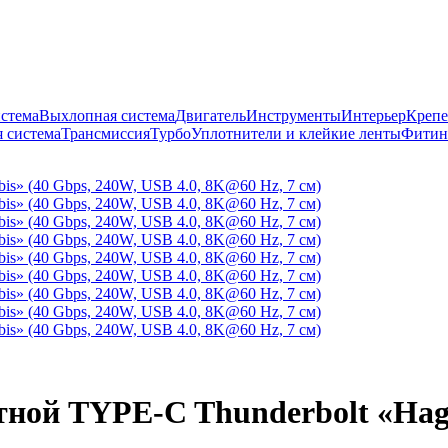
истема
Выхлопная система
Двигатель
Инструменты
Интерьер
Крепе
 система
Трансмиссия
Турбо
Уплотнители и клейкие ленты
Фитин
ной TYPE-C Thunderbolt «Hagib