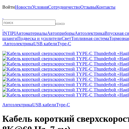
Войти
Новости
Условия
Сотрудничество
Отзывы
Контакты
INTIPI
Автоматериалы
Автоприборы
Автоэлектрика
Впускная с
шланги
Подвеска и усилители
Свет
Топливная система
Тормозная
Автоэлектрика
USB кабели
Type-C
Автоэлектрика
USB кабели
Type-C
Кабель короткий сверхскорост