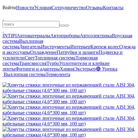
Войти
Новости
Условия
Сотрудничество
Отзывы
Контакты
INTIPI
Автоматериалы
Автоприборы
Автоэлектрика
Впускная
система
Выхлопная
система
Двигатель
Инструменты
Интерьер
Крепеж колес
Одежда
и аксессуары
Охлаждение
Патрубки и шланги
Подвеска и
усилители
Свет
Топливная система
Тормозная
система
Трансмиссия
Турбо
Уплотнители и клейкие
ленты
Фитинги и адаптеры
Химия
Экстерьер
🔴 Уценка
Выхлопная система
Термолента