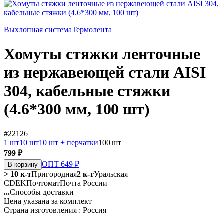
Выхлопная система
Термолента
Хомуты стяжки ленточные
из нержавеющей стали AISI
304, кабельные стяжки
(4.6*300 мм, 100 шт)
#22126
1 шт
10 шт
10 шт + перчатки
100 шт
799 ₽
ОПТ 649 ₽
В корзину
> 10 к-т
Пригородная
2 к-т
Уральская
CDEK
Почтомат
Почта России
...
Способы доставки
Цена указана за комплект
Страна изготовления : Россия