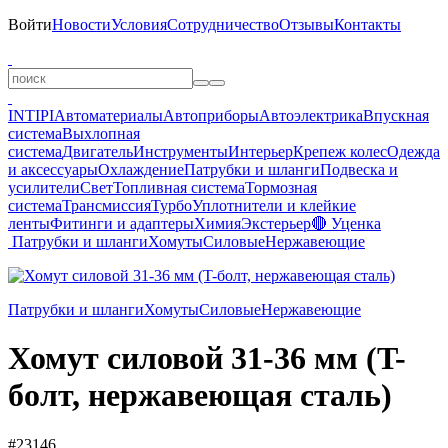
Войти
Новости
Условия
Сотрудничество
Отзывы
Контакты
INTIPI
Автоматериалы
Автоприборы
Автоэлектрика
Впускная
система
Выхлопная
система
Двигатель
Инструменты
Интерьер
Крепеж колес
Одежда
и аксессуары
Охлаждение
Патрубки и шланги
Подвеска и
усилители
Свет
Топливная система
Тормозная
система
Трансмиссия
Турбо
Уплотнители и клейкие
ленты
Фитинги и адаптеры
Химия
Экстерьер
🔴 Уценка
Патрубки и шланги
Хомуты
Силовые
Нержавеющие
Патрубки и шланги
Хомуты
Силовые
Нержавеющие
Хомут силовой 31-36 мм (T-
болт, нержавеющая сталь)
#23146