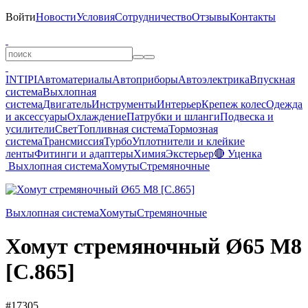
Войти
Новости
Условия
Сотрудничество
Отзывы
Контакты
INTIPI
Автоматериалы
Автоприборы
Автоэлектрика
Впускная
система
Выхлопная
система
Двигатель
Инструменты
Интерьер
Крепеж колес
Одежда
и аксессуары
Охлаждение
Патрубки и шланги
Подвеска и
усилители
Свет
Топливная система
Тормозная
система
Трансмиссия
Турбо
Уплотнители и клейкие
ленты
Фитинги и адаптеры
Химия
Экстерьер
🔴 Уценка
Выхлопная система
Хомуты
Стремяночные
Выхлопная система
Хомуты
Стремяночные
Хомут стремяночный Ø65 M8
[C.865]
#17305