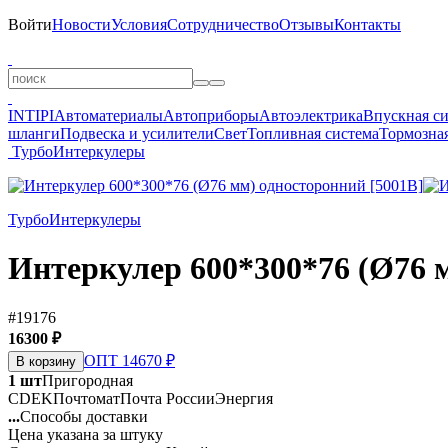
Войти
Новости
Условия
Сотрудничество
Отзывы
Контакты
INTIPI
Автоматериалы
Автоприборы
Автоэлектрика
Впускная с
шланги
Подвеска и усилители
Свет
Топливная система
Тормозная
Турбо
Интеркулеры
Турбо
Интеркулеры
Интеркулер 600*300*76 (Ø76 
#19176
16300 ₽
ОПТ 14670 ₽
В корзину
1 шт
Пригородная
CDEK
Почтомат
Почта России
Энергия
...
Способы доставки
Цена указана за штуку