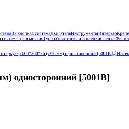
истема
Выхлопная система
Двигатель
Инструменты
Интерьер
Крепе
 система
Трансмиссия
Турбо
Уплотнители и клейкие ленты
Фитин
мм) односторонний [5001B]