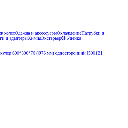
ж колес
Одежда и аксессуары
Охлаждение
Патрубки и
ги и адаптеры
Химия
Экстерьер
🔴 Уценка