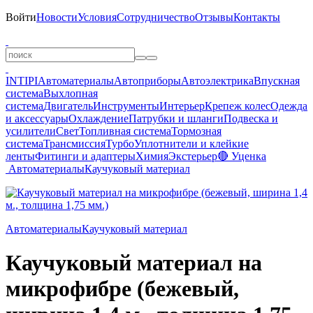
Войти
Новости
Условия
Сотрудничество
Отзывы
Контакты
INTIPI
Автоматериалы
Автоприборы
Автоэлектрика
Впускная
система
Выхлопная
система
Двигатель
Инструменты
Интерьер
Крепеж колес
Одежда
и аксессуары
Охлаждение
Патрубки и шланги
Подвеска и
усилители
Свет
Топливная система
Тормозная
система
Трансмиссия
Турбо
Уплотнители и клейкие
ленты
Фитинги и адаптеры
Химия
Экстерьер
🔴 Уценка
Автоматериалы
Каучуковый материал
Автоматериалы
Каучуковый материал
Каучуковый материал на
микрофибре (бежевый,