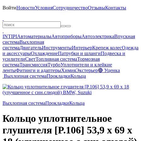
Войти
Новости
Условия
Сотрудничество
Отзывы
Контакты
INTIPI
Автоматериалы
Автоприборы
Автоэлектрика
Впускная
система
Выхлопная
система
Двигатель
Инструменты
Интерьер
Крепеж колес
Одежда
и аксессуары
Охлаждение
Патрубки и шланги
Подвеска и
усилители
Свет
Топливная система
Тормозная
система
Трансмиссия
Турбо
Уплотнители и клейкие
ленты
Фитинги и адаптеры
Химия
Экстерьер
🔴 Уценка
Выхлопная система
Прокладки
Кольца
Выхлопная система
Прокладки
Кольца
Кольцо уплотнительное
глушителя [P.106] 53,9 х 69 х