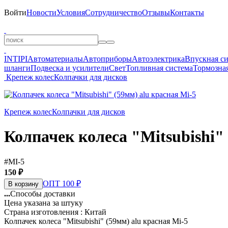
Войти
Новости
Условия
Сотрудничество
Отзывы
Контакты
INTIPI
Автоматериалы
Автоприборы
Автоэлектрика
Впускная с
шланги
Подвеска и усилители
Свет
Топливная система
Тормозная
Крепеж колес
Колпачки для дисков
Крепеж колес
Колпачки для дисков
Колпачек колеса "Mitsubishi" 
#MI-5
150 ₽
ОПТ 100 ₽
В корзину
...
Способы доставки
Цена указана за штуку
Страна изготовления : Китай
Колпачек колеса "Mitsubishi" (59мм) alu красная Mi-5