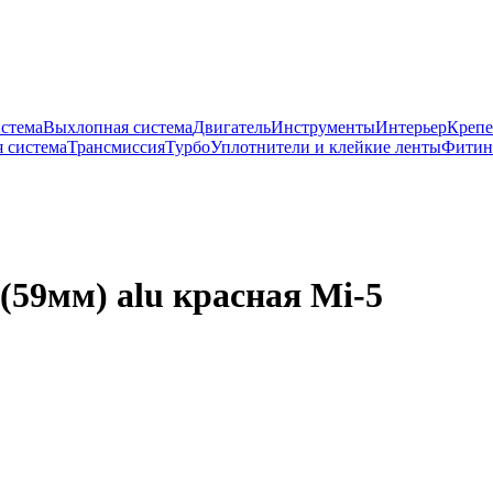
истема
Выхлопная система
Двигатель
Инструменты
Интерьер
Крепе
 система
Трансмиссия
Турбо
Уплотнители и клейкие ленты
Фитин
(59мм) alu красная Mi-5