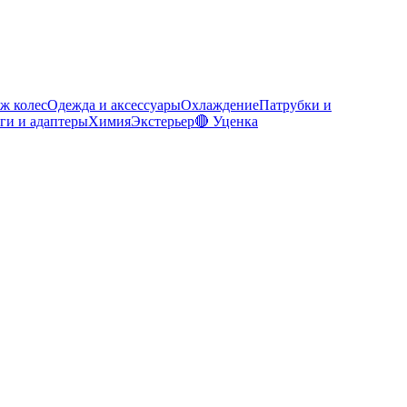
ж колес
Одежда и аксессуары
Охлаждение
Патрубки и
ги и адаптеры
Химия
Экстерьер
🔴 Уценка